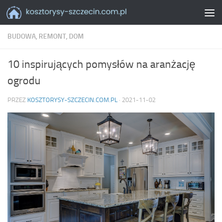
Skip to content
BUDOWA, REMONT, DOM
10 inspirujących pomysłów na aranżację
ogrodu
PRZEZ
KOSZTORYSY-SZCZECIN.COM.PL
·
2021-11-02