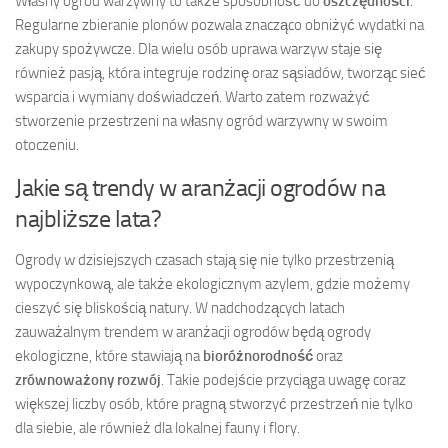
Własny ogród warzywny to także sposobność do
oszczędności
.
Regularne zbieranie plonów pozwala znacząco obniżyć wydatki na
zakupy spożywcze. Dla wielu osób uprawa warzyw staje się
również pasją, która integruje rodzinę oraz sąsiadów, tworząc sieć
wsparcia i wymiany doświadczeń. Warto zatem rozważyć
stworzenie przestrzeni na własny ogród warzywny w swoim
otoczeniu.
Jakie są trendy w aranżacji ogrodów na
najbliższe lata?
Ogrody w dzisiejszych czasach stają się nie tylko przestrzenią
wypoczynkową, ale także ekologicznym azylem, gdzie możemy
cieszyć się bliskością natury. W nadchodzących latach
zauważalnym trendem w aranżacji ogrodów będą ogrody
ekologiczne, które stawiają na
bioróżnorodność
oraz
zrównoważony rozwój
. Takie podejście przyciąga uwagę coraz
większej liczby osób, które pragną stworzyć przestrzeń nie tylko
dla siebie, ale również dla lokalnej fauny i flory.