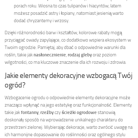
porach roku. Wiosna to czas tulipanów i hiacyntów, latem
możesz posadzić astry i łopiany, natomiast jesienią warto
dodać chryzantemy i wrzosy.
Dzięki różnorodności barw i kształtów, kolorowe rabaty mogą
przyciągać owady zapylające, co dodatkowo wspiera ekosystem w
Twoim ogrodzie. Pamiętaj, aby dbać o odpowiednie warunki dla
roślin, takie jak
nasłonecznienie
,
rodzaj gleby
oraz poziom
wilgotności, co ma kluczowe znaczenie dla ich rozwoju i zdrowia.
Jakie elementy dekoracyjne wzbogacą Twój
ogród?
Wzbogacenie ogrodu o odpowiednie elementy dekoracyjne może
znacząco wpłynąć na jego estetykę oraz funkcjonalność. Elementy
takie jak
fontanny
,
rzeźby
czy
ścieżki ogrodowe
stanowią
doskonały sposób na wprowadzenie unikalnego charakteru do
przestrzeni zielonej. Wybierając dekoracje, warto zwrócić uwagę na
ich harmonijne dopasowanie do roślinności oraz ogólnego stylu