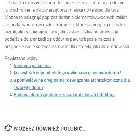
celu warto tworzyć różnorodne przestrzenie, które będą służyć
jako schronienie dla zwierząt oraz miejsce do relaksu dla ludzi.
Można to osiągnąć poprzez dodanie elementów wodnych, takich
jak oczka wodne czy małe strumienie, które przyciągają nie tylko
wzrok, ale i wspierają lokalną ekosystem. Takie przemyślane
podejście do aranżacji ogrodów na pewno będzie na czasie i
przyniesie wiele korzyści zarówno dla estetyki, jak i dla środowiska.
Powiązane wpisy:
Renowacja basenu
Jak wybrać odpowiedniego wykonawcę budowy domu?
8 pomysłów na oryginalne rozwiązania architektoniczne dla
Twojego domu
Budowa domu zgodnie z zasadami eko-architektury
MOŻESZ RÓWNIEŻ POLUBIĆ…