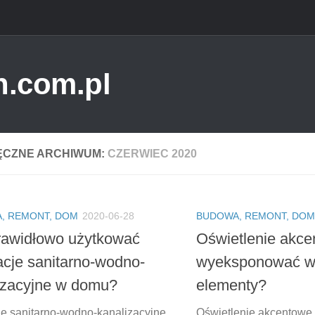
IĘCZNE ARCHIWUM:
CZERWIEC 2020
, REMONT, DOM
2020-06-28
BUDOWA, REMONT, DOM
rawidłowo użytkować
Oświetlenie akce
lacje sanitarno-wodno-
wyeksponować w
izacyjne w domu?
elementy?
cje sanitarno-wodno-kanalizacyjne
Oświetlenie akcentowe t