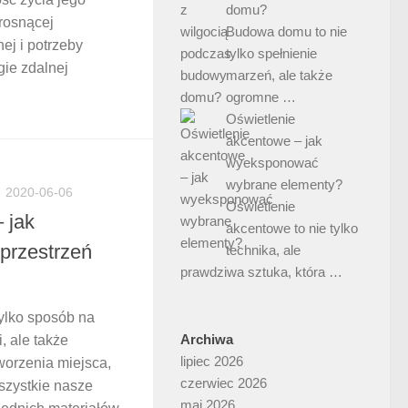
domu?
rosnącej
Budowa domu to nie
ej i potrzeby
tylko spełnienie
gie zdalnej
marzeń, ale także
ogromne …
Oświetlenie
akcentowe – jak
wyeksponować
wybrane elementy?
2020-06-06
Oświetlenie
 jak
akcentowe to nie tylko
przestrzeń
technika, ale
prawdziwa sztuka, która …
tylko sposób na
Archiwa
, ale także
lipiec 2026
worzenia miejsca,
czerwiec 2026
szystkie nasze
maj 2026