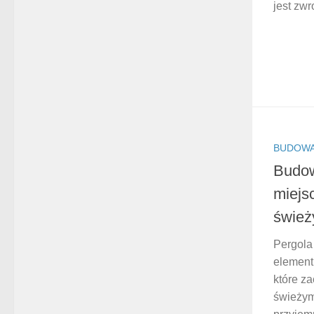
jest zwr
BUDOWA
Budow
miejsc
śwież
Pergola 
element
które za
świeżym