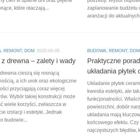
ny cień w upalne dni oraz piękne
potrzeby. Wybór odpowi
pnące, które otaczają...
zaplanowanie budżetu 
aranżacji do aktualnych
, REMONT, DOM
2020-06-05
BUDOWA, REMONT, DOM
z drewna – zalety i wady
Praktyczne porad
układania płytek
drewna cieszą się rosnącą
ością, a ich urok oraz ekologiczne
Układanie płytek cerami
ości przyciągają coraz więcej
kwestia estetyki, ale tak
rów. Wybór takiej konstrukcji może
funkcjonalności. Właśc
ść wiele korzyści, zwłaszcza w
powierzchni, dobór narz
ie izolacji i estetyki. Jednak
układania mają kluczow
o budowie...
końcowego efektu. Czy 
najczęstszych błędów, kt