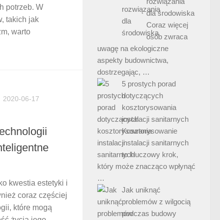
rozwiązania
 potrzeb. W
dla środowiska
, takich jak
Coraz więcej
zm, warto
osób zwraca
uwagę na ekologiczne
aspekty budownictwa,
dostrzegając, …
5 prostych porad
dotyczących
2020-06-17
kosztorysowania
instalacji sanitarnych
echnologii
Kosztorysowanie
instalacji sanitarnych
inteligentne
to kluczowy krok,
który może znacząco wpłynąć
…
o kwestia estetyki i
Jak uniknąć
wnież coraz częściej
problemów z wilgocią
ii, które mogą
podczas budowy
ść życia jego