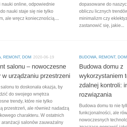
i nauki online, odpowiednie
dopasowane do naszych
do nauki staje się nie tylko
obliczu licznych trendów
, ale wręcz koniecznością....
minimalizm czy eklekty
zastanowić się, jakie...
, REMONT, DOM
2020-06-19
BUDOWA, REMONT, DOM
t salonu – nowoczesne
Budowa domu z
y w urządzaniu przestrzeni
wykorzystaniem t
zdalnej kontroli: 
salonu to doskonała okazja, by
rozwiązania
zić do swojego wnętrza
ne trendy, które nie tylko
Budowa domu to nie tylk
ą przestrzeń, ale również nadadzą
funkcjonalności, ale ró
ątkowego charakteru. W ostatnich
nowoczesnych technolog
w aranżacji salonów zauważalny
znacząco poprawić jako