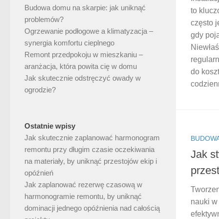
Budowa domu na skarpie: jak uniknąć
to kluc
problemów?
często 
Ogrzewanie podłogowe a klimatyzacja –
gdy poj
synergia komfortu cieplnego
Niewłaś
Remont przedpokoju w mieszkaniu –
regular
aranżacja, która powita cię w domu
do kosz
Jak skutecznie odstręczyć owady w
codzien
ogrodzie?
Ostatnie wpisy
Jak skutecznie zaplanować harmonogram
BUDOWA
remontu przy długim czasie oczekiwania
Jak s
na materiały, by uniknąć przestojów ekip i
przes
opóźnień
Jak zaplanować rezerwę czasową w
Tworzen
harmonogramie remontu, by uniknąć
nauki w
dominacji jednego opóźnienia nad całością
efektywn