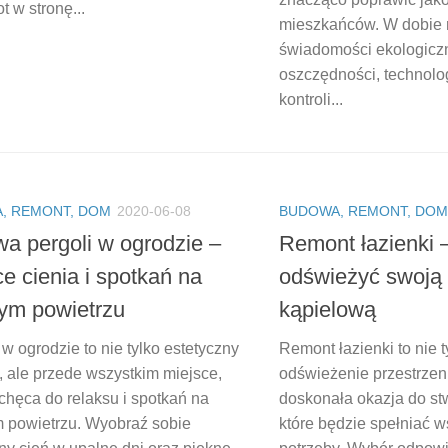
ot w stronę...
mieszkańców. W dobie 
świadomości ekologiczn
oszczędności, technolo
kontroli...
, REMONT, DOM
2020-06-08
BUDOWA, REMONT, DOM
a pergoli w ogrodzie –
Remont łazienki –
e cienia i spotkań na
odświeżyć swoją 
ym powietrzu
kąpielową
w ogrodzie to nie tylko estetyczny
Remont łazienki to nie 
, ale przede wszystkim miejsce,
odświeżenie przestrzeni
chęca do relaksu i spotkań na
doskonała okazja do st
 powietrzu. Wyobraź sobie
które będzie spełniać w