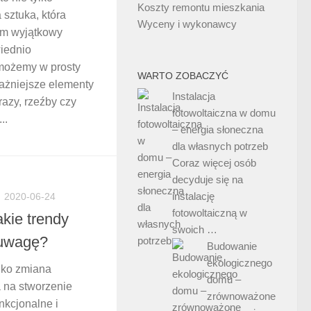
Koszty remontu mieszkania
 sztuka, która
Wyceny i wykonawcy
om wyjątkowy
wiednio
możemy w prosty
WARTO ZOBACZYĆ
ażniejsze elementy
Instalacja
brazy, rzeźby czy
fotowoltaiczna w domu
..
– energia słoneczna
dla własnych potrzeb
Coraz więcej osób
decyduje się na
instalację
2020-06-24
fotowoltaiczną w
kie trendy
swoich …
 uwagę?
Budowanie
ekologicznego
ylko zmiana
domu –
a na stworzenie
zrównoważone
nkcjonalne i