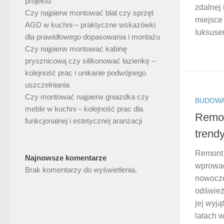
projektu
zdalnej 
Czy najpierw montować blat czy sprzęt
miejsce 
AGD w kuchni – praktyczne wskazówki
luksusem
dla prawidłowego dopasowania i montażu
Czy najpierw montować kabinę
prysznicową czy silikonować łazienkę –
kolejność prac i unikanie podwójnego
uszczelniania
Czy montować najpierw gniazdka czy
BUDOWA
meble w kuchni – kolejność prac dla
Remon
funkcjonalnej i estetycznej aranżacji
trend
Remont 
Najnowsze komentarze
wprowad
Brak komentarzy do wyświetlenia.
nowoczes
odśwież
jej wyj
latach 