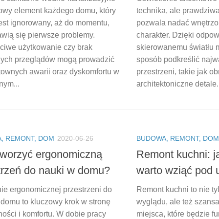
zowy element każdego domu, który
technika, ale prawdziwa
jest ignorowany, aż do momentu,
pozwala nadać wnętrz
awią się pierwsze problemy.
charakter. Dzięki odpo
ciwe użytkowanie czy brak
skierowanemu światłu 
nych przeglądów mogą prowadzić
sposób podkreślić najw
townych awarii oraz dyskomfortu w
przestrzeni, takie jak o
nym...
architektoniczne detale..
, REMONT, DOM
2020-06-26
BUDOWA, REMONT, DOM
tworzyć ergonomiczną
Remont kuchni: ja
trzeń do nauki w domu?
warto wziąć pod
ie ergonomicznej przestrzeni do
Remont kuchni to nie t
 domu to kluczowy krok w stronę
wyglądu, ale też szans
ości i komfortu. W dobie pracy
miejsca, które będzie fu