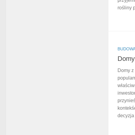
przyjem
rośliny 
BUDOWA
Domy 
Domy z 
popularn
właściw
inwesto
przynie
kontekśc
decyzja 