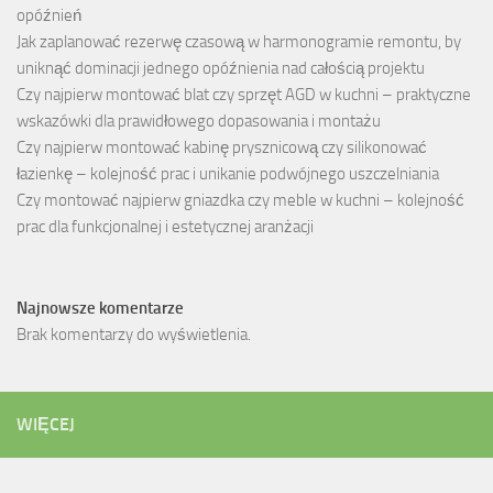
opóźnień
Jak zaplanować rezerwę czasową w harmonogramie remontu, by
uniknąć dominacji jednego opóźnienia nad całością projektu
Czy najpierw montować blat czy sprzęt AGD w kuchni – praktyczne
wskazówki dla prawidłowego dopasowania i montażu
Czy najpierw montować kabinę prysznicową czy silikonować
łazienkę – kolejność prac i unikanie podwójnego uszczelniania
Czy montować najpierw gniazdka czy meble w kuchni – kolejność
prac dla funkcjonalnej i estetycznej aranżacji
Najnowsze komentarze
Brak komentarzy do wyświetlenia.
WIĘCEJ