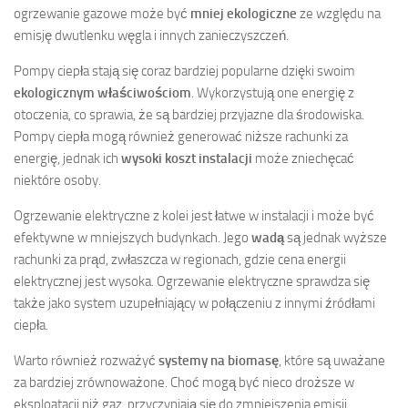
ogrzewanie gazowe może być
mniej ekologiczne
ze względu na
emisję dwutlenku węgla i innych zanieczyszczeń.
Pompy ciepła stają się coraz bardziej popularne dzięki swoim
ekologicznym właściwościom
. Wykorzystują one energię z
otoczenia, co sprawia, że są bardziej przyjazne dla środowiska.
Pompy ciepła mogą również generować niższe rachunki za
energię, jednak ich
wysoki koszt instalacji
może zniechęcać
niektóre osoby.
Ogrzewanie elektryczne z kolei jest łatwe w instalacji i może być
efektywne w mniejszych budynkach. Jego
wadą
są jednak wyższe
rachunki za prąd, zwłaszcza w regionach, gdzie cena energii
elektrycznej jest wysoka. Ogrzewanie elektryczne sprawdza się
także jako system uzupełniający w połączeniu z innymi źródłami
ciepła.
Warto również rozważyć
systemy na biomasę
, które są uważane
za bardziej zrównoważone. Choć mogą być nieco droższe w
eksploatacji niż gaz, przyczyniają się do zmniejszenia emisji