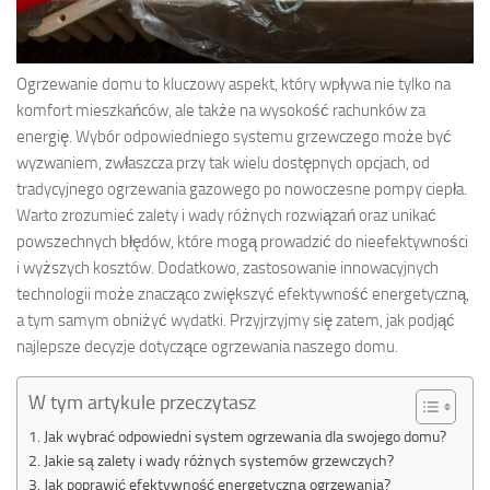
Ogrzewanie domu to kluczowy aspekt, który wpływa nie tylko na
komfort mieszkańców, ale także na wysokość rachunków za
energię. Wybór odpowiedniego systemu grzewczego może być
wyzwaniem, zwłaszcza przy tak wielu dostępnych opcjach, od
tradycyjnego ogrzewania gazowego po nowoczesne pompy ciepła.
Warto zrozumieć zalety i wady różnych rozwiązań oraz unikać
powszechnych błędów, które mogą prowadzić do nieefektywności
i wyższych kosztów. Dodatkowo, zastosowanie innowacyjnych
technologii może znacząco zwiększyć efektywność energetyczną,
a tym samym obniżyć wydatki. Przyjrzyjmy się zatem, jak podjąć
najlepsze decyzje dotyczące ogrzewania naszego domu.
W tym artykule przeczytasz
Jak wybrać odpowiedni system ogrzewania dla swojego domu?
Jakie są zalety i wady różnych systemów grzewczych?
Jak poprawić efektywność energetyczną ogrzewania?