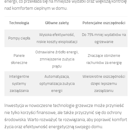
energii, co przekłada się na mniejsze wydatki oraz większą kontrolę
nad komfortem cieplnym w domu.
Technologia
Główne zalety
Potencjalne oszczędności
Wysoka efektywność,
Do 75% mniej wydatków na
Pompy ciepła
niskie koszty eksploatacji
ogrzewanie
Odnawialne źródło energii,
Panele
Znaczące obniżenie
zmniejszenie zużycia
słoneczne
rachunków za energię
prądu
Inteligentne
Automatyzacja,
Wielokrotne oszczędności
systemy
optymalizacja zużycia
dzięki lepszemu
zarządzania
energii
zarządzaniu
Inwestycja w nowoczesne technologie grzewcze może przynieść
nie tylko korzyści finansowe, ale także przyczynić się do ochrony
środowiska. Warto rozważyć te rozwiązania, aby poprawić komfort
życia oraz efektywność energetyczną swojego domu.