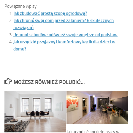
Powiązane wpisy:
Jak zbudować prostą szopę ogrodową?
Jak chronić swój dom przed zalaniem? 6 skutecznych
rozwiązań
Remont schodów: odśwież swoje wnętrze od podstaw
Jak urządzić przyjazny i komfortowy kącik dla dzieci w
domu?
MOŻESZ RÓWNIEŻ POLUBIĆ…
Jak urządzić kącik do pracy w