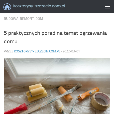
Skip to content
BUDOWA, REMONT, DOM
5 praktycznych porad na temat ogrzewania
domu
PRZEZ
KOSZTORYSY-SZCZECIN.COM.PL
·
2022-03-01