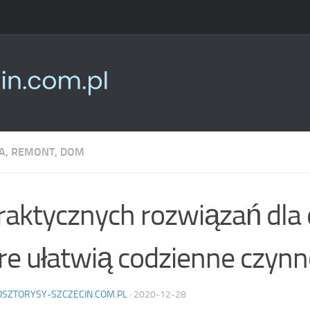
, REMONT, DOM
raktycznych rozwiązań dla
re ułatwią codzienne czynn
OSZTORYSY-SZCZECIN.COM.PL
·
2020-12-28