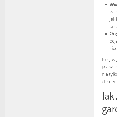
Wie
wie
jak
prz
Org
poj
zid
Przy wy
jak naj
nie tyl
element
Jak
gar