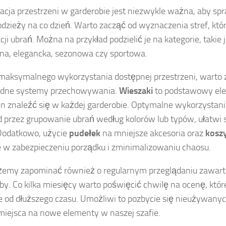
acja przestrzeni w garderobie jest niezwykle ważna, aby sp
odzieży na co dzień. Warto zacząć od wyznaczenia stref, kt
ji ubrań. Można na przykład podzielić je na kategorie, takie j
na, elegancka, sezonowa czy sportowa.
maksymalnego wykorzystania dostępnej przestrzeni, wart
odne systemy przechowywania.
Wieszaki
to podstawowy ele
n znaleźć się w każdej garderobie. Optymalne wykorzystan
d przez grupowanie ubrań według kolorów lub typów, ułatwi 
 Dodatkowo, użycie
pudełek
na mniejsze akcesoria oraz
kosz
w zabezpieczeniu porządku i zminimalizowaniu chaosu.
emy zapominać również o regularnym przeglądaniu zawarto
by. Co kilka miesięcy warto poświęcić chwilę na ocenę, które
 od dłuższego czasu. Umożliwi to pozbycie się nieużywanyc
miejsca na nowe elementy w naszej szafie.