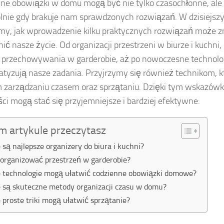
ne obowiązki w domu mogą być nie tylko czasochłonne, ale 
lnie gdy brakuje nam sprawdzonych rozwiązań. W dzisiejsz
my, jak wprowadzenie kilku praktycznych rozwiązań może 
ić nasze życie. Od organizacji przestrzeni w biurze i kuchni,
przechowywania w garderobie, aż po nowoczesne technolog
tyzują nasze zadania. Przyjrzymy się również technikom, 
 zarządzaniu czasem oraz sprzątaniu. Dzięki tym wskazów
ci mogą stać się przyjemniejsze i bardziej efektywne.
m artykule przeczytasz
e są najlepsze organizery do biura i kuchni?
zorganizować przestrzeń w garderobie?
e technologie mogą ułatwić codzienne obowiązki domowe?
e są skuteczne metody organizacji czasu w domu?
e proste triki mogą ułatwić sprzątanie?