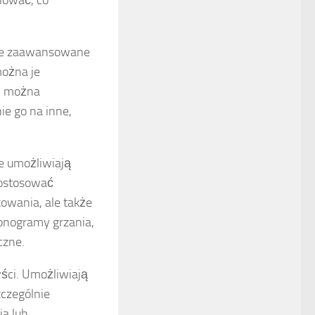
olować, co
Te zaawansowane
można je
im można
e go na inne,
re umożliwiają
dostosować
kowania, ale także
onogramy grzania,
czne.
ści. Umożliwiają
zczególnie
ia lub