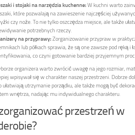
szaki i stojaki na narzędzia kuchenne:
W kuchni warto zai
szaki, które pozwalają na zawieszenie najczęściej używanyc
 łyżki czy noże. To nie tylko oszczędza miejsce, ale także uła
ewidywanie potrzebnych rzeczy.
anizery na przyprawy:
Zorganizowanie przypraw w praktyc
emnikach lub półkach sprawia, że są one zawsze pod ręką i 
entyfikowania, co czyni gotowanie bardziej przyjemnym pro
borze organizera warto zwrócić uwagę na jego rozmiar, mater
lepiej wpisywał się w charakter naszej przestrzeni. Dobrze d
ko ułatwiają utrzymanie porządku, ale także mogą być dekor
em wnętrza, nadając mu indywidualnego charakteru.
 zorganizować przestrzeń w
derobie?