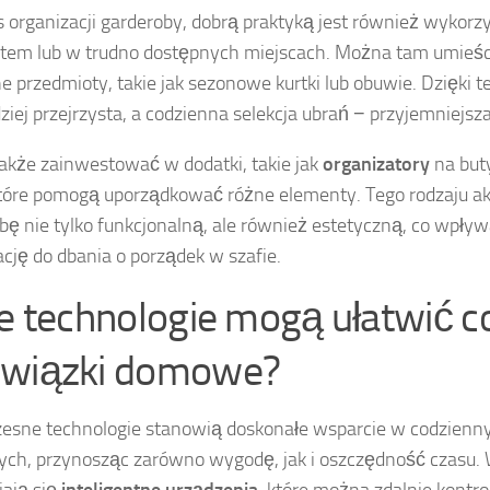
 organizacji garderoby, dobrą praktyką jest również wykorzy
item lub w trudno dostępnych miejscach. Można tam umieści
 przedmioty, takie jak sezonowe kurtki lub obuwie. Dzięki t
dziej przejrzysta, a codzienna selekcja ubrań − przyjemniejsza
akże zainwestować w dodatki, takie jak
organizatory
na buty
które pomogą uporządkować różne elementy. Tego rodzaju ak
bę nie tylko funkcjonalną, ale również estetyczną, co wpły
ję do dbania o porządek w szafie.
ie technologie mogą ułatwić 
wiązki domowe?
sne technologie stanowią doskonałe wsparcie w codzienn
h, przynosząc zarówno wygodę, jak i oszczędność czasu. 