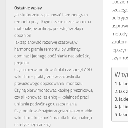
Codzien
Ostatnie wpisy
szczegó
Jak skutecznie zaplanować harmonogram
odkryje
remontu przy długim czasie oczekiwania na
usprawn
materiały, by uniknąć przestojów ekip i
metody 
opóźnień
zautoma
Jak zaplanować rezerwę czasową w
lepszym
harmonogramie remontu, by uniknąć
dominacji jednego opóźnienia nad całością
czynnoś
projektu
Czy najpierw montować blat czy sprzęt AGD
W ty
w kuchni – praktyczne wskazówki dla
Jaki
prawidłowego dopasowania i montażu
Czy najpierw montować kabinę prysznicową
Jak 
czy silikonować łazienkę – kolejność prac i
Jaki
unikanie podwójnego uszczelniania
Jaki
Czy montować najpierw gniazdka czy meble
Jaki
w kuchni – kolejność prac dla funkcjonalnej i
estetycznej aranżacji