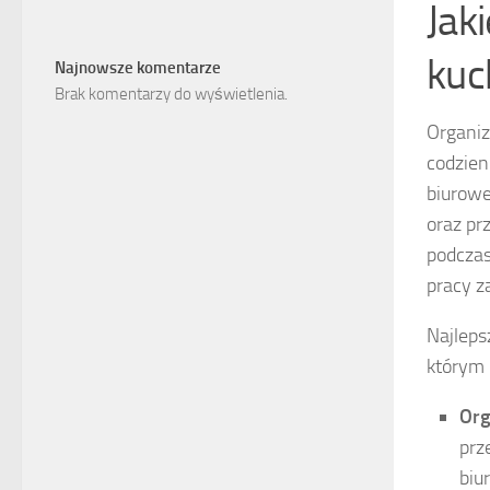
Jaki
kuc
Najnowsze komentarze
Brak komentarzy do wyświetlenia.
Organiz
codzien
biurowe
oraz pr
podczas
pracy z
Najleps
którym 
Org
prz
biu