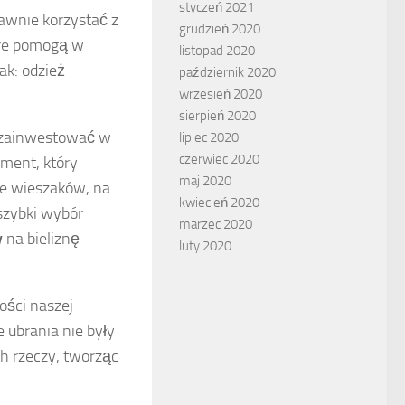
styczeń 2021
rawnie korzystać z
grudzień 2020
óre pomogą w
listopad 2020
ak: odzież
październik 2020
wrzesień 2020
sierpień 2020
o zainwestować w
lipiec 2020
czerwiec 2020
ment, który
maj 2020
ie wieszaków, na
kwiecień 2020
szybki wybór
marzec 2020
y
na bieliznę
luty 2020
ści naszej
 ubrania nie były
h rzeczy, tworząc