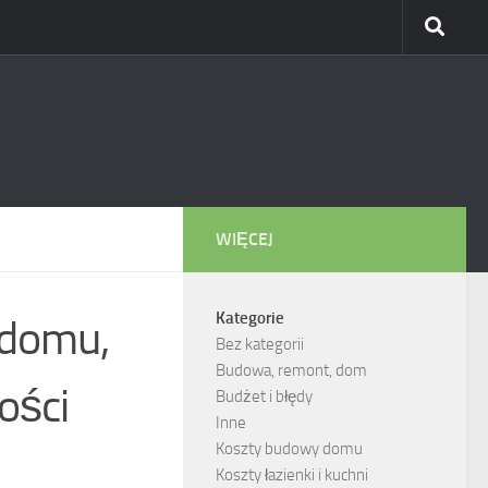
WIĘCEJ
Kategorie
 domu,
Bez kategorii
Budowa, remont, dom
ości
Budżet i błędy
Inne
Koszty budowy domu
Koszty łazienki i kuchni