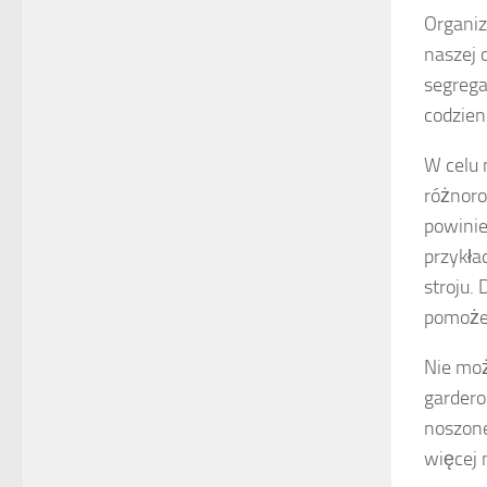
Organiz
naszej 
segregac
codzien
W celu 
różnor
powinie
przykła
stroju.
pomoże 
Nie moż
gardero
noszone
więcej 