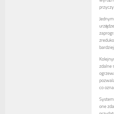
wyróżni
przyczy
Jednym 
urządze
zaprogr
zreduko
bardzie
Kolejn
zdalne 
ogrzewa
pozwala
co ozna
Syste
one zda
przydat