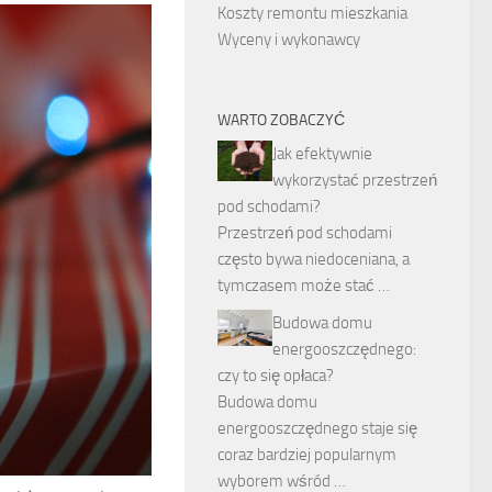
Koszty remontu mieszkania
Wyceny i wykonawcy
WARTO ZOBACZYĆ
Jak efektywnie
wykorzystać przestrzeń
pod schodami?
Przestrzeń pod schodami
często bywa niedoceniana, a
tymczasem może stać …
Budowa domu
energooszczędnego:
czy to się opłaca?
Budowa domu
energooszczędnego staje się
coraz bardziej popularnym
wyborem wśród …