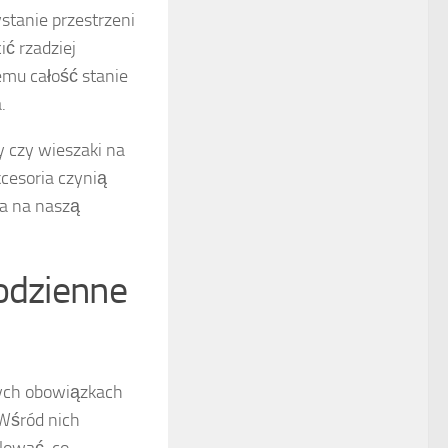
stanie przestrzeni
ć rzadziej
emu całość stanie
.
 czy wieszaki na
cesoria czynią
wa na naszą
codzienne
ych obowiązkach
Wśród nich