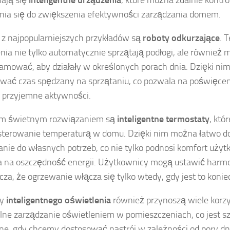
ają się
inteligentne urządzenia
, które można zdalnie kontr
nia się do zwiększenia efektywności zarządzania domem.
z najpopularniejszych przykładów są
roboty odkurzające
. 
nia nie tylko automatycznie sprzątają podłogi, ale również 
amować, aby działały w określonych porach dnia. Dzięki n
wać czas spędzany na sprzątaniu, co pozwala na poświęceni
j przyjemne aktywności.
ym świetnym rozwiązaniem są
inteligentne termostaty
, któ
sterowanie temperaturą w domu. Dzięki nim można łatwo 
nie do własnych potrzeb, co nie tylko podnosi komfort użyt
 na oszczędność energii. Użytkownicy mogą ustawić harm
cza, że ogrzewanie włącza się tylko wtedy, gdy jest to konie
my
inteligentnego oświetlenia
również przynoszą wiele korzy
lne zarządzanie oświetleniem w pomieszczeniach, co jest s
ne, gdy chcemy dostosować nastrój w zależności od pory dn