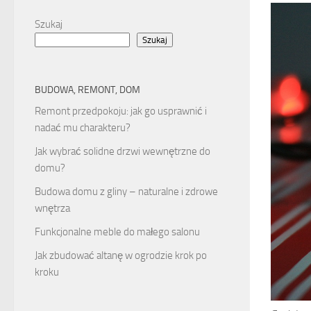
Szukaj
Szukaj
BUDOWA, REMONT, DOM
Remont przedpokoju: jak go usprawnić i
nadać mu charakteru?
Jak wybrać solidne drzwi wewnętrzne do
domu?
Budowa domu z gliny – naturalne i zdrowe
wnętrza
Funkcjonalne meble do małego salonu
Jak zbudować altanę w ogrodzie krok po
kroku