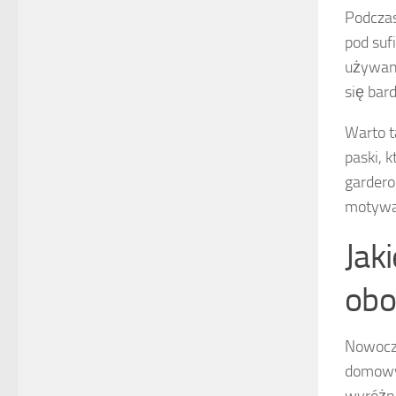
Podczas
pod suf
używane
się bar
Warto t
paski, 
gardero
motywac
Jak
obo
Nowocze
domowyc