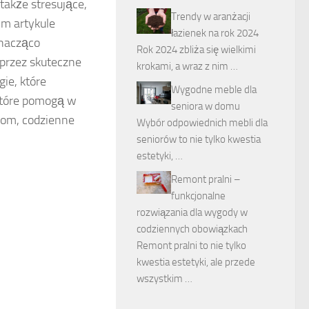
także stresujące,
Trendy w aranżacji
ym artykule
łazienek na rok 2024
znacząco
Rok 2024 zbliża się wielkimi
 przez skuteczne
krokami, a wraz z nim …
ie, które
Wygodne meble dla
które pomogą w
seniora w domu
kom, codzienne
Wybór odpowiednich mebli dla
seniorów to nie tylko kwestia
estetyki, …
Remont pralni –
funkcjonalne
rozwiązania dla wygody w
codziennych obowiązkach
Remont pralni to nie tylko
kwestia estetyki, ale przede
wszystkim …