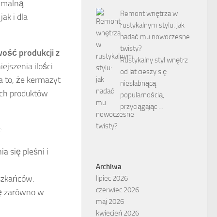
tymalną
Remont wnętrza w
ak i dla
rustykalnym stylu: jak
nadać mu nowoczesne
twisty?
ość produkcji z
Rustykalny styl wnętrz
ejszenia ilości
od lat cieszy się
 to, że kermazyt
niesłabnącą
ych produktów
popularnością,
przyciągając …
:
a się pleśni i
Archiwa
eszkańców.
lipiec 2026
czerwiec 2026
ię zarówno w
maj 2026
kwiecień 2026