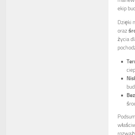
ekip bu
Dzięki 
oraz
śr
życia d
pochodz
Ter
cie
Nis
bud
Bez
śro
Podsumo
właściw
rozważy