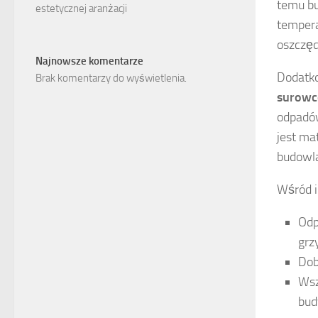
temu bu
estetycznej aranżacji
tempera
oszczęd
Najnowsze komentarze
Dodatko
Brak komentarzy do wyświetlenia.
surowc
odpadów
jest ma
budowl
Wśród 
Odp
grz
Dob
Wsz
bud