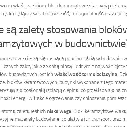
swoim właściwościom, bloki keramzytowe stanowią doskona
ny, który łączy w sobie trwałość, funkcjonalność oraz ekolo
ie są zalety stosowania blokó
amzytowych w budownictwie
eramzytowe cieszą się rosnącą popularnością w budownictwi
licznych zalet, jakie ze sobą niosą. Jednym z najważniejszy
łów budowlanych jest ich
właściwość termoizolacyjna
. Dz
rze, bloków keramzytowych, budynki wykonane z tego mater
eryzują się doskonałą izolacją cieplną, co przekłada się na z
ności energii w trakcie ogrzewania czy chłodzenia pomieszc
istotną zaletą jest ich
niska waga
. Bloki keramzytowe ważą
dycyjne materiały budowlane, co ułatwia ich transport oraz 
wość sprawia, że prace budowlane stają się szybsze i mni