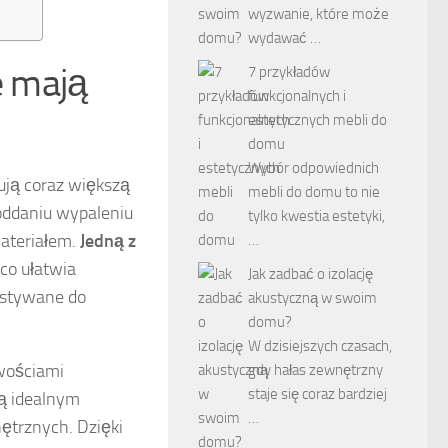
wyzwanie, które może
wydawać …
e mają
7 przykładów
funkcjonalnych i
estetycznych mebli do
domu
Wybór odpowiednich
ują coraz większą
mebli do domu to nie
oddaniu wypaleniu
tylko kwestia estetyki,
materiałem.
Jedną z
…
 co ułatwia
Jak zadbać o izolację
ystywane do
akustyczną w swoim
domu?
W dzisiejszych czasach,
wościami
gdy hałas zewnętrzny
staje się coraz bardziej
są idealnym
…
ętrznych. Dzięki