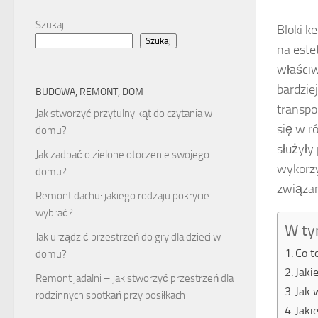
Szukaj
Bloki k
Szukaj
na este
właściw
bardzie
BUDOWA, REMONT, DOM
transpo
Jak stworzyć przytulny kąt do czytania w
się w r
domu?
służyły
Jak zadbać o zielone otoczenie swojego
wykorzy
domu?
związan
Remont dachu: jakiego rodzaju pokrycie
wybrać?
W ty
Jak urządzić przestrzeń do gry dla dzieci w
Co t
domu?
Jaki
Remont jadalni – jak stworzyć przestrzeń dla
Jak 
rodzinnych spotkań przy posiłkach
Jaki