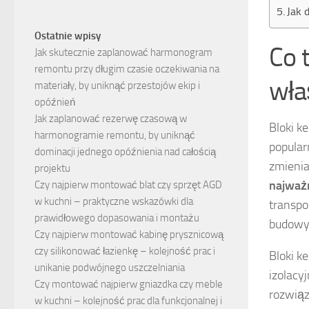
Jak 
Ostatnie wpisy
Co 
Jak skutecznie zaplanować harmonogram
remontu przy długim czasie oczekiwania na
wła
materiały, by uniknąć przestojów ekip i
opóźnień
Jak zaplanować rezerwę czasową w
Bloki k
harmonogramie remontu, by uniknąć
popular
dominacji jednego opóźnienia nad całością
zmienia
projektu
najważ
Czy najpierw montować blat czy sprzęt AGD
w kuchni – praktyczne wskazówki dla
transpo
prawidłowego dopasowania i montażu
budowy
Czy najpierw montować kabinę prysznicową
czy silikonować łazienkę – kolejność prac i
Bloki k
unikanie podwójnego uszczelniania
izolacy
Czy montować najpierw gniazdka czy meble
rozwiąz
w kuchni – kolejność prac dla funkcjonalnej i