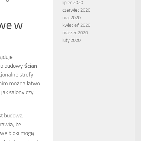
lipiec 2020
czerwiec 2020
maj 2020
owe w
kwiecień 2020
marzec 2020
luty 2020
ajduje
 do budowy
ścian
jonalne strefy,
i nim można łatwo
jak salony czy
st budowa
rawia, że
owe bloki mogą