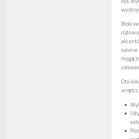
być wyk
wystroj
Bloki 
różnoro
akcentó
salonie
mogą by
ciekaw
Oto kil
wnętrz:
Wyb
Uży
est
Roz