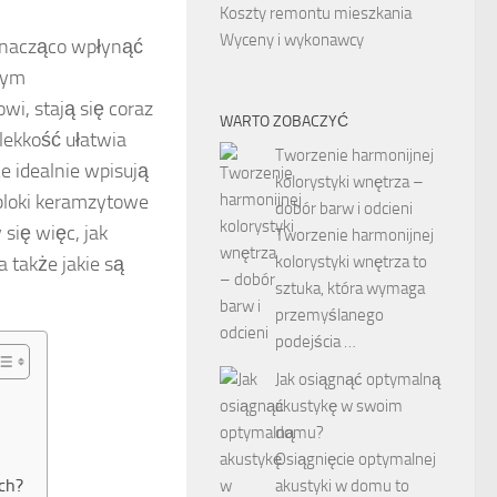
Koszty remontu mieszkania
Wyceny i wykonawcy
znacząco wpłynąć
łym
i, stają się coraz
WARTO ZOBACZYĆ
lekkość ułatwia
Tworzenie harmonijnej
e idealnie wpisują
kolorystyki wnętrza –
 bloki keramzytowe
dobór barw i odcieni
się więc, jak
Tworzenie harmonijnej
 także jakie są
kolorystyki wnętrza to
sztuka, która wymaga
przemyślanego
podejścia …
Jak osiągnąć optymalną
akustykę w swoim
domu?
Osiągnięcie optymalnej
ch?
akustyki w domu to