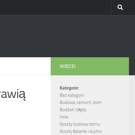
WIĘCEJ
Kategorie
rawią
Bez kategorii
Budowa, remont, dom
Budżet i błędy
Inne
Koszty budowy domu
Koszty łazienki i kuchni