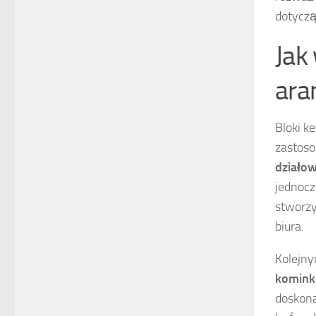
dotyczą
Jak
ara
Bloki k
zastoso
działo
jednocz
stworzy
biura.
Kolejn
komin
doskona