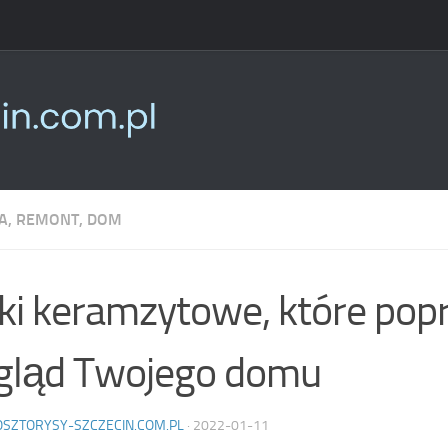
, REMONT, DOM
ki keramzytowe, które pop
gląd Twojego domu
OSZTORYSY-SZCZECIN.COM.PL
·
2022-01-11