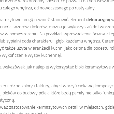
ończone w różnorodny sposób, co pozwala na dopasowanie 
u całego wnętrza, od nowoczesnego po rustykalny.
keramzytowe mogą również stanowić element
dekoracyjny
w
dności wzorów i kolorów, można je wykorzystać do tworzen
w w pomieszczeniu. Na przykład, wprowadzenie ściany z te
 lub sypialni doda charakteru i głębi każdemu wnętrzu. Cer
ć także użyte w aranżacji kuchni jako osłona dla podestu ro
e wykończenie wyspy kuchennej.
ka wskazówek, jak najlepiej wykorzystać bloki keramzytowe 
ierz różne kolory i faktury, aby stworzyć ciekawą kompozyc
j bloków do budowy półek, które będą pełniły nie tylko funkcj
etyczną.
waż zastosowanie kermazytowych detali w miejscach, gdzie