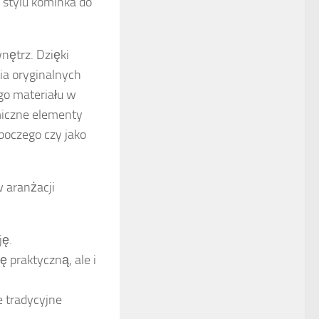
stylu kominka do
nętrz. Dzięki
ia oryginalnych
go materiału w
amiczne elementy
boczego czy jako
w aranżacji
ję.
ę praktyczną, ale i
 tradycyjne