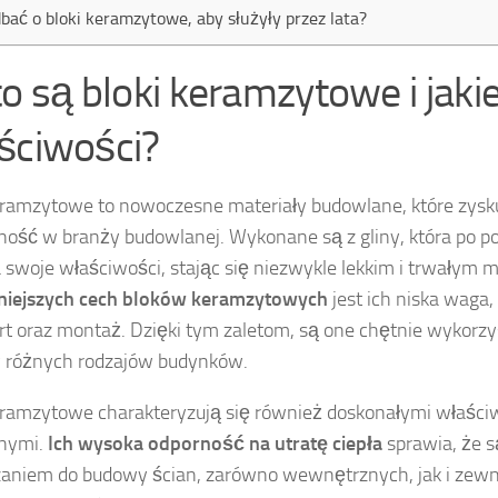
dbać o bloki keramzytowe, aby służyły przez lata?
to są bloki keramzytowe i jaki
ściwości?
eramzytowe to nowoczesne materiały budowlane, które zysk
ność w branży budowlanej. Wykonane są z gliny, która po p
 swoje właściwości, stając się niezwykle lekkim i trwałym 
niejszych cech bloków keramzytowych
jest ich niska waga,
rt oraz montaż. Dzięki tym zaletom, są one chętnie wykorz
 różnych rodzajów budynków.
eramzytowe charakteryzują się również doskonałymi właści
jnymi.
Ich wysoka odporność na utratę ciepła
sprawia, że 
aniem do budowy ścian, zarówno wewnętrznych, jak i zewn