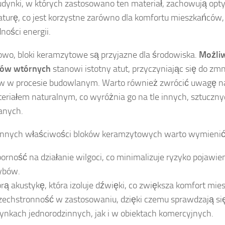
dynki, w których zastosowano ten materiał, zachowują op
turę, co jest korzystne zarówno dla komfortu mieszkańców, j
ności energii.
wo, bloki keramzytowe są przyjazne dla środowiska.
Możliw
ów wtórnych
stanowi istotny atut, przyczyniając się do zmni
 w procesie budowlanym. Warto również zwrócić uwagę na
teriałem naturalnym, co wyróżnia go na tle innych, sztuczn
anych.
innych właściwości bloków keramzytowych warto wymienić
orność na działanie wilgoci, co minimalizuje ryzyko pojawieni
ybów.
rą akustykę, która izoluje dźwięki, co zwiększa komfort mi
echstronność w zastosowaniu, dzięki czemu sprawdzają s
ynkach jednorodzinnych, jak i w obiektach komercyjnych.