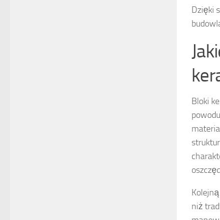
Dzięki 
budowla
Jak
ker
Bloki k
powodu 
materia
struktu
charakt
oszczęd
Kolejną 
niż tra
manewro