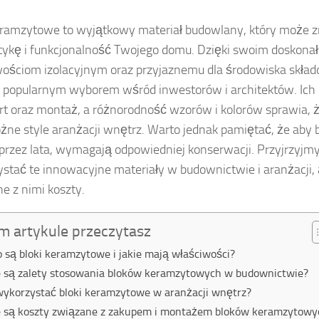
eramzytowe to wyjątkowy materiał budowlany, który może 
tykę i funkcjonalność Twojego domu. Dzięki swoim doskona
ościom izolacyjnym oraz przyjaznemu dla środowiska składow
j popularnym wyborem wśród inwestorów i architektów. Ich 
rt oraz montaż, a różnorodność wzorów i kolorów sprawia, ż
óżne style aranżacji wnętrz. Warto jednak pamiętać, że aby
 przez lata, wymagają odpowiedniej konserwacji. Przyjrzyjmy 
stać te innowacyjne materiały w budownictwie i aranżacji, a
e z nimi koszty.
m artykule przeczytasz
o są bloki keramzytowe i jakie mają właściwości?
e są zalety stosowania bloków keramzytowych w budownictwie?
wykorzystać bloki keramzytowe w aranżacji wnętrz?
e są koszty związane z zakupem i montażem bloków keramzytowy