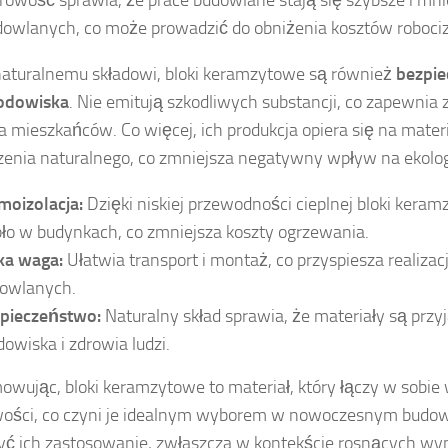
dowlanych, co może prowadzić do obniżenia kosztów roboci
naturalnemu składowi, bloki keramzytowe są również
bezpie
odowiska
. Nie emitują szkodliwych substancji, co zapewnia
la mieszkańców. Co więcej, ich produkcja opiera się na mater
enia naturalnego, co zmniejsza negatywny wpływ na ekolog
moizolacja:
Dzięki niskiej przewodności cieplnej bloki kera
pło w budynkach, co zmniejsza koszty ogrzewania.
ka waga:
Ułatwia transport i montaż, co przyspiesza realizac
owlanych.
pieczeństwo:
Naturalny skład sprawia, że materiały są przy
dowiska i zdrowia ludzi.
wując, bloki keramzytowe to materiał, który łączy w sobie 
ości, co czyni je idealnym wyborem w nowoczesnym budow
ć ich zastosowanie, zwłaszcza w kontekście rosnących w