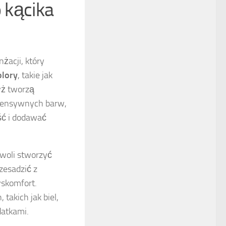
o kącika
nżacji, który
lory
, takie jak
dyż tworzą
tensywnych barw,
ść i dodawać
woli stworzyć
zesadzić z
yskomfort.
takich jak biel,
datkami.