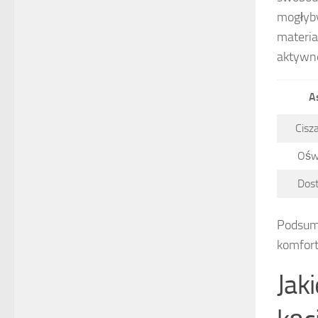
mogłyby
materia
aktywne
A
Cisza
Ośw
Dos
Podsumo
komfort
Jak