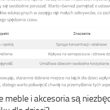
 się swobodnie poruszać. Warto również pamiętać o ustaw
łów edukacyjnych w zasięgu rąk małych odkrywców, co zach
go spędzania czasu.
spekt
Znaczenie
 i spokój
Sprzyja koncentracji i relaksowi.
ietlenie
Wpływa na samopoczucie i zdrowie dzi
tępność
Umożliwia dzieciom swobodne korzystanie 
wując, starannie dobrane miejsce na kącik dla dzieci wpłyni
, dlatego warto poświęcić chwilę na przemyślenie tych asp
ie meble i akcesoria są niezb