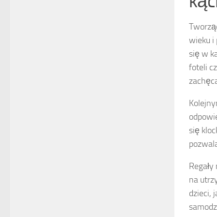
kąci
Tworząc
wieku i
się w k
foteli c
zachęca
Kolejn
odpowie
się klo
pozwala
Regały 
na utrz
dzieci, 
samodzi