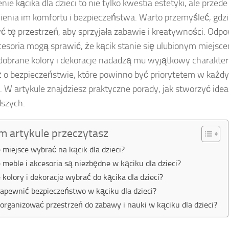
nie kącika dla dzieci to nie tylko kwestia estetyki, ale prze
enia im komfortu i bezpieczeństwa. Warto przemyśleć, gdz
ć tę przestrzeń, aby sprzyjała zabawie i kreatywności. Odp
cesoria mogą sprawić, że kącik stanie się ulubionym miejs
dobrane kolory i dekoracje nadadzą mu wyjątkowy charakte
 o bezpieczeństwie, które powinno być priorytetem w każd
. W artykule znajdziesz praktyczne porady, jak stworzyć idea
szych.
m artykule przeczytasz
e miejsce wybrać na kącik dla dzieci?
e meble i akcesoria są niezbędne w kąciku dla dzieci?
e kolory i dekoracje wybrać do kącika dla dzieci?
zapewnić bezpieczeństwo w kąciku dla dzieci?
zorganizować przestrzeń do zabawy i nauki w kąciku dla dzieci?