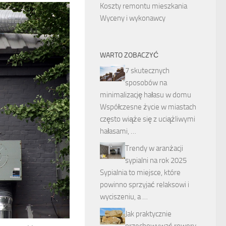
Koszty remontu mieszkania
Wyceny i wykonawcy
WARTO ZOBACZYĆ
7 skutecznych
sposobów na
minimalizację hałasu w domu
Współczesne życie w miastach
często wiąże się z uciążliwymi
hałasami, …
Trendy w aranżacji
sypialni na rok 2025
Sypialnia to miejsce, które
powinno sprzyjać relaksowi i
wyciszeniu, a …
Jak praktycznie
przechowywać rowery