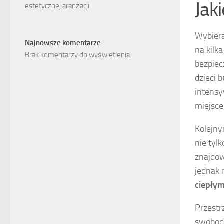
Jak
estetycznej aranżacji
Wybiera
Najnowsze komentarze
na kilk
Brak komentarzy do wyświetlenia.
bezpiec
dzieci 
intensy
miejsce
Kolejny
nie tylk
znajdow
jednak 
ciepłym
Przest
swobodn