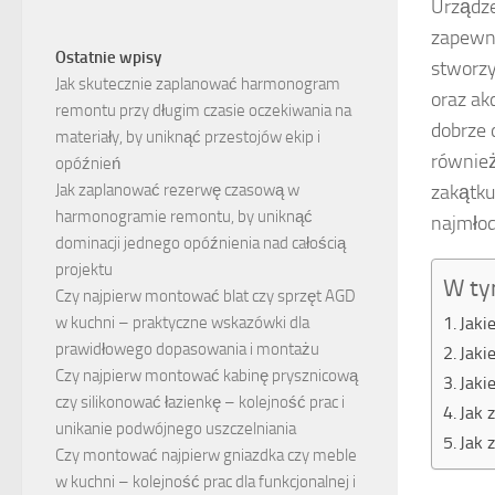
Urządze
zapewni
Ostatnie wpisy
stworzy
Jak skutecznie zaplanować harmonogram
oraz ak
remontu przy długim czasie oczekiwania na
dobrze 
materiały, by uniknąć przestojów ekip i
również
opóźnień
zakątku
Jak zaplanować rezerwę czasową w
harmonogramie remontu, by uniknąć
najmłod
dominacji jednego opóźnienia nad całością
projektu
W ty
Czy najpierw montować blat czy sprzęt AGD
Jaki
w kuchni – praktyczne wskazówki dla
prawidłowego dopasowania i montażu
Jaki
Czy najpierw montować kabinę prysznicową
Jaki
czy silikonować łazienkę – kolejność prac i
Jak 
unikanie podwójnego uszczelniania
Jak 
Czy montować najpierw gniazdka czy meble
w kuchni – kolejność prac dla funkcjonalnej i