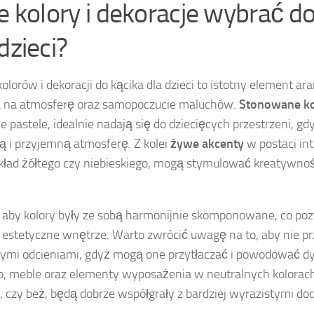
ie kolory i dekoracje wybrać d
dzieci?
lorów i dekoracji do kącika dla dzieci to istotny element ara
 na atmosferę oraz samopoczucie maluchów.
Stonowane ko
ne pastele, idealnie nadają się do dziecięcych przestrzeni, g
ą i przyjemną atmosferę. Z kolei
żywe akcenty
w postaci in
kład żółtego czy niebieskiego, mogą stymulować kreatywno
aby kolory były ze sobą harmonijnie skomponowane, co poz
i estetyczne wnętrze. Warto zwrócić uwagę na to, aby nie pr
ymi odcieniami, gdyż mogą one przytłaczać i powodować d
, meble oraz elementy wyposażenia w neutralnych kolorach, 
, czy beż, będą dobrze współgrały z bardziej wyrazistymi do