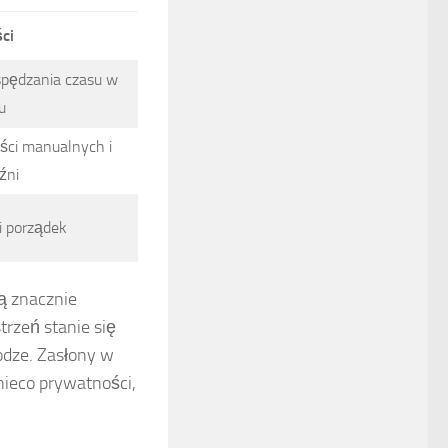
ci
spędzania czasu w
u
ści manualnych i
źni
i porządek
ą znacznie
trzeń stanie się
odze. Zasłony w
nieco prywatności,