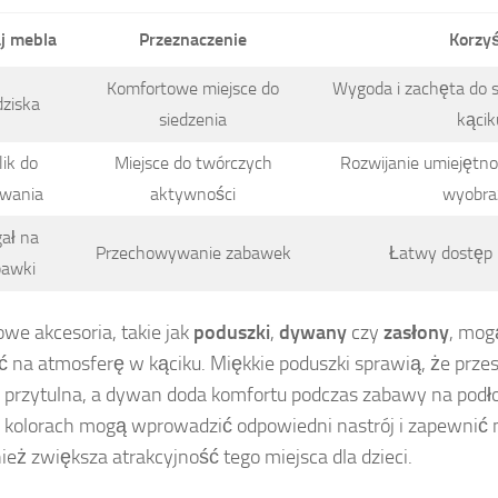
j mebla
Przeznaczenie
Korzyś
Komfortowe miejsce do
Wygoda i zachęta do 
dziska
siedzenia
kącik
lik do
Miejsce do twórczych
Rozwijanie umiejętno
owania
aktywności
wyobra
ał na
Przechowywanie zabawek
Łatwy dostęp 
bawki
we akcesoria, takie jak
poduszki
,
dywany
czy
zasłony
, mog
 na atmosferę w kąciku. Miękkie poduszki sprawią, że przes
j przytulna, a dywan doda komfortu podczas zabawy na podł
 kolorach mogą wprowadzić odpowiedni nastrój i zapewnić 
ież zwiększa atrakcyjność tego miejsca dla dzieci.