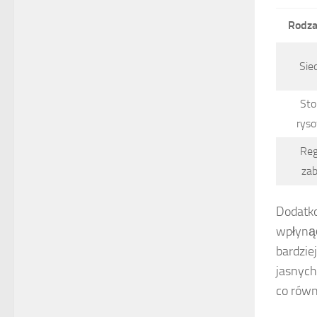
Rodza
Sie
Sto
rys
Reg
za
Dodatko
wpłynąć
bardzie
jasnych
co równ