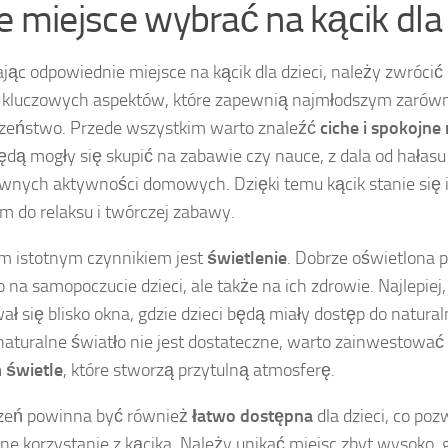
ie miejsce wybrać na kącik dla 
jąc odpowiednie miejsce na kącik dla dzieci, należy zwróci
a kluczowych aspektów, które zapewnią najmłodszym zarówno
zeństwo. Przede wszystkim warto znaleźć
ciche i spokojne
będą mogły się skupić na zabawie czy nauce, z dala od hałasu
wnych aktywności domowych. Dzięki temu kącik stanie się
m do relaksu i twórczej zabawy.
m istotnym czynnikiem jest
świetlenie
. Dobrze oświetlona 
o na samopoczucie dzieci, ale także na ich zdrowie. Najlepiej,
ał się blisko okna, gdzie dzieci będą miały dostęp do naturaln
naturalne światło nie jest dostateczne, warto zainwestowa
 świetle
, które stworzą przytulną atmosferę.
rzeń powinna być również
łatwo dostępna
dla dzieci, co poz
e korzystanie z kącika. Należy unikać miejsc zbyt wysoko, g