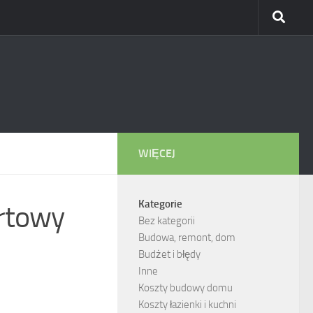
WIĘCEJ
Kategorie
ortowy
Bez kategorii
Budowa, remont, dom
Budżet i błędy
Inne
Koszty budowy domu
Koszty łazienki i kuchni