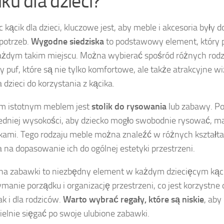
ku dla dzieci?
 kącik dla dzieci, kluczowe jest, aby meble i akcesoria były
 potrzeb.
Wygodne siedziska
to podstawowy element, który 
ażdym takim miejscu. Można wybierać spośród różnych rodz
zy puf, które są nie tylko komfortowe, ale także atrakcyjne wi
 dzieci do korzystania z kącika.
ym istotnym meblem jest
stolik do rysowania
lub zabawy. Po
dniej wysokości, aby dziecko mogło swobodnie rysować, m
ckami. Tego rodzaju meble można znaleźć w różnych kształtac
 na dopasowanie ich do ogólnej estetyki przestrzeni.
na zabawki to niezbędny element w każdym dziecięcym kąc
ymanie porządku i organizację przestrzeni, co jest korzystne
jak i dla rodziców.
Warto wybrać regały, które są niskie
, aby
elnie sięgać po swoje ulubione zabawki.