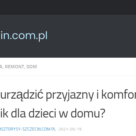
, REMONT, DOM
 urządzić przyjazny i komf
ik dla dzieci w domu?
OSZTORYSY-SZCZECIN.COM.PL
·
2021-05-19