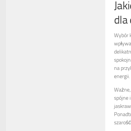
Jak
dla 
Wybór ko
wpływa
delikat
spokojn
na przy
energii.
Ważne, 
spójne 
jaskraw
Ponadto
szarość