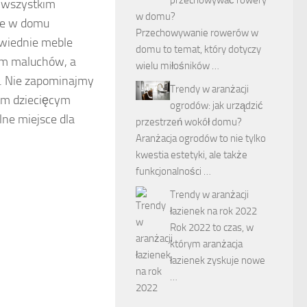
de wszystkim
w domu?
ie w domu
Przechowywanie rowerów w
owiednie meble
domu to temat, który dotyczy
cem maluchów, a
wielu miłośników …
r. Nie zapominajmy
Trendy w aranżacji
ym dziecięcym
ogrodów: jak urządzić
lne miejsce dla
przestrzeń wokół domu?
Aranżacja ogrodów to nie tylko
kwestia estetyki, ale także
funkcjonalności …
Trendy w aranżacji
łazienek na rok 2022
Rok 2022 to czas, w
którym aranżacja
łazienek zyskuje nowe
…