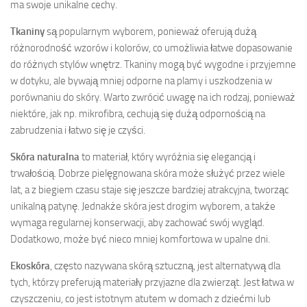
ma swoje unikalne cechy.
Tkaniny
są popularnym wyborem, ponieważ oferują dużą
różnorodność wzorów i kolorów, co umożliwia łatwe dopasowanie
do różnych stylów wnętrz. Tkaniny mogą być wygodne i przyjemne
w dotyku, ale bywają mniej odporne na plamy i uszkodzenia w
porównaniu do skóry. Warto zwrócić uwagę na ich rodzaj, ponieważ
niektóre, jak np. mikrofibra, cechują się dużą odpornością na
zabrudzenia i łatwo się je czyści.
Skóra naturalna
to materiał, który wyróżnia się elegancją i
trwałością. Dobrze pielęgnowana skóra może służyć przez wiele
lat, a z biegiem czasu staje się jeszcze bardziej atrakcyjna, tworząc
unikalną patynę. Jednakże skóra jest drogim wyborem, a także
wymaga regularnej konserwacji, aby zachować swój wygląd.
Dodatkowo, może być nieco mniej komfortowa w upalne dni.
Ekoskóra
, często nazywana skórą sztuczną, jest alternatywą dla
tych, którzy preferują materiały przyjazne dla zwierząt. Jest łatwa w
czyszczeniu, co jest istotnym atutem w domach z dziećmi lub