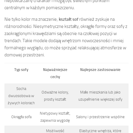
niepowtarzalny charakter i mogą być świetnym punktem
centralnym w każdym pomieszczeniu.
Nie tylko kolor ma znaczenie;
kształt sof
również zyskuje na
różnorodności. Niesymetryczne kształty, okrągłe formy oraz sofy z
zaokrąglonymi krawędziami są obecnie na czołowej pozycji w
trendach. Takie modele dodają wnętrzom nowoczesności i mniej
formalnego wyglądu, co może sprzyjać relaksującej atmosferze w
domowej przestrzeni.
Typ sofy
Najważniejsze
Najlepsze zastosowanie
cechy
Socha
Odważne kolory,
Małe mieszkania lub jako
dwuosobowa w
prosty kształt
uzupełnienie większej sofy
żywych kolorach
Nietypowy kształt,
Okrągła sofa
Salony i przestrzenie wspólne
zapewnia wygodę
Możliwość
Elastyczne wnętrza, które