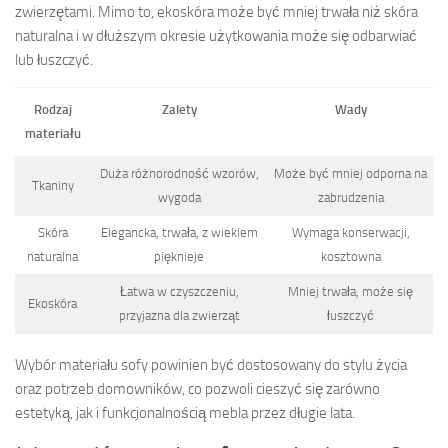
zwierzętami. Mimo to, ekoskóra może być mniej trwała niż skóra
naturalna i w dłuższym okresie użytkowania może się odbarwiać
lub łuszczyć.
Rodzaj
Zalety
Wady
materiału
Duża różnorodność wzorów,
Może być mniej odporna na
Tkaniny
wygoda
zabrudzenia
Skóra
Elegancka, trwała, z wiekiem
Wymaga konserwacji,
naturalna
pięknieje
kosztowna
Łatwa w czyszczeniu,
Mniej trwała, może się
Ekoskóra
przyjazna dla zwierząt
łuszczyć
Wybór materiału sofy powinien być dostosowany do stylu życia
oraz potrzeb domowników, co pozwoli cieszyć się zarówno
estetyką, jak i funkcjonalnością mebla przez długie lata.