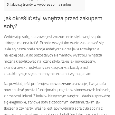
Jakie są trendy w wyborze sof na rynku?
Jak określić styl wnętrza przed zakupem
sofy?
Wybierając sofę, kluczowe jest zrozumienie stylu wnętrza, do
którego ma ona trafić. Przede wszystkim warto zastanowić się,
jakie są nasze preferencje estetyczne oraz jakie rozwiązania
najlepiej pasują do pozostałych elementów wystroju. Wnętrza
można klasyfikować na różne style, takie jak nowoczesny,
skandynawski, rustykalny czy klasyczny, a każdy z nich
charakteryzuje się odmiennymi cechami i wymaganiami.
Na przykład, jeśli preferujesz
nowoczesne
aranżacje, Twoja sofa
powinna być prosta i funkcjonalna, często w stonowanych kolorach,
z prostymi liniami. Z kolei w klasycznym wnętrzu idealnie sprawdzą
się eleganckie, stylowe sofy z ozdobnymi detalami, takimi jak
tłoczenia czy hafty. Ważne jest, aby wybrana sofa była spójna z
wyglądem pozostałych mebli oraz dodatków, takich jak zasłony czy