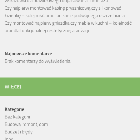
wskazówki dla prawidłowego dopasowania i montażu
Czy najpierw montować kabinę prysznicową czy silikonować
łazienkę – kolejność prac i unikanie podwójnego uszczelniania
Czy montować najpierw gniazdka czy meble w kuchni – kolejność
prac dla funkcjonalnej i estetycznej aranżacji
Najnowsze komentarze
Brak komentarzy do wyświetlenia.
WIĘCEJ
Kategorie
Bez kategorii
Budowa, remont, dom
Budżet i błędy
Inne