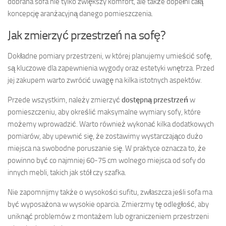
dobrana sofa nie tylko zwiększy komfort, ale także dopełni całą
koncepcję aranżacyjną danego pomieszczenia.
Jak zmierzyć przestrzeń na sofę?
Dokładne pomiary przestrzeni, w której planujemy umieścić sofę,
są kluczowe dla zapewnienia wygody oraz estetyki wnętrza. Przed
jej zakupem warto zwrócić uwagę na kilka istotnych aspektów.
Przede wszystkim, należy zmierzyć
dostępną przestrzeń
w
pomieszczeniu, aby określić maksymalne wymiary sofy, które
możemy wprowadzić. Warto również wykonać kilka dodatkowych
pomiarów, aby upewnić się, że zostawimy wystarczająco dużo
miejsca na swobodne poruszanie się. W praktyce oznacza to, że
powinno być co najmniej 60-75 cm wolnego miejsca od sofy do
innych mebli, takich jak stół czy szafka.
Nie zapomnijmy także o wysokości sufitu, zwłaszcza jeśli sofa ma
być wyposażona w wysokie oparcia. Zmierzmy tę odległość, aby
uniknąć problemów z montażem lub ograniczeniem przestrzeni