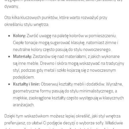
dywany.
Oto kilka kluczowych punktów, które warto rozważyć przy
określaniu stylu wnętrza:
Kolory:
Zwróć uwagę na paletę kolorów w pomieszczeniu.
Ciepłe tonacje mogą sugerować klasykę, natomiast zimne i
neutralne kolory często pasują do stylu nowoczesnego.
Materiały:
Zastanów się nad materiałami, z jakich wykonane
są inne meble. Drewno i skóra mogą wskazywać na tradycyjny
styl, podczas gdy metal i szkło kojarzą się z nowoczesnym
podejściem.
Kształty i linie:
Obserwuj kształty mebli i dodatków. Wyraźne,
geometryczne formy pasują do stylu minimalistycznego, a
miękkie, zaokrąglone kształty często występują w klasycznych
aranżacjach.
Dzięki tym wskazówkom możesz lepiej określić, jaki styl wnętrza
preferujesz, co ułatwi Ci podjęcie decyzji o wyborze sofy. Właściwie