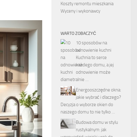
Koszty remontu mieszkania
Wyceny i wykonawcy
WARTO ZOBACZYĆ
10 sposobów na
odnowienie kuchni
Kuchnia to serce
każdego domu, a jej
odnowienie może
diametralnie …
Energooszczędne okna:
jakie wybrać i dlaczego?
Decyzja o wyborze okien do
naszego domu to nie tylko …
Budowa domu w stylu
rustykalnym: jak
wprowadzić wiejski urok do