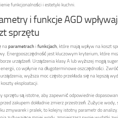
enie funkcjonalności i estetyki kuchni.
ametry i funkcje AGD wpływa
zt sprzętu
ę na
parametrach
i
funkcjach
, które mają wpływ na koszt s
y. Energooszczędność jest kluczowym kryterium, które m
borze urządzeń. Urządzenia klasy A lub wyższej mogą suge
 energii, co wpłynie na długoterminowe oszczędności. Zwr
urządzenia; wyższa moc często przekłada się na lepszą wyd
koszty eksploatacji.
 sprzętu są istotne, aby zapewnić odpowiednie dopasowan
 przed zakupem dokładnie zmierz przestrzeń. Zużycie wody, 
ku zmywarek i pralek, to kolejny istotny parametr do analizy
nia zużywające mniej wody, zmniejszasz swoje wydatki zw