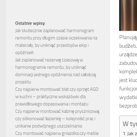
Ostatnie wpisy
Jak skutecznie zaplanować harmonogram
Planują
remontu przy długim czasie oczekiwania na
budżetu
materiały, by uniknąć przestojów ekip i
opóźnień
urządze
Jak zaplanować rezerwę czasową w
zabudow
harmonogramie remontu, by uniknąć
komplek
dominacji jednego opóźnienia nad całością
jest kl
projektu
funkcjo
Czy najpierw montować blat czy sprzęt AGD
wydatki
w kuchni – praktyczne wskazówki dla
prawidłowego dopasowania i montażu
bezpro
Czy najpierw montować kabinę prysznicową
czy silikonować łazienkę – kolejność prac i
W ty
unikanie podwójnego uszczelniania
Jak 
Czy montować najpierw gniazdka czy meble