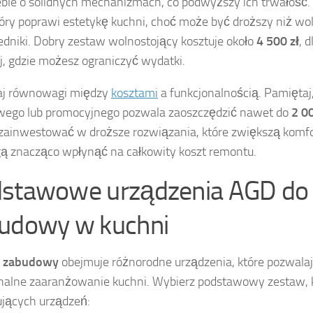
ble o solidnych mechanizmach, co podwyższy ich trwałość.
óry poprawi estetykę kuchni, choć może być droższy niż wo
dniki. Dobry zestaw wolnostojący kosztuje około
4 500 zł
, 
j, gdzie możesz ograniczyć wydatki.
aj równowagi między
kosztami
a funkcjonalnością. Pamiętaj
wego lub promocyjnego pozwala zaoszczędzić nawet do
2 00
zainwestować w droższe rozwiązania, które zwiększą komfo
ą znacząco wpłynąć na całkowity koszt remontu.
stawowe urządzenia AGD do
udowy w kuchni
 zabudowy
obejmuje różnorodne urządzenia, które pozwalaj
nalne zaaranżowanie kuchni. Wybierz podstawowy zestaw, kt
jących urządzeń: