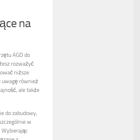
jące na
przętu AGD do
ożesz rozważyć
rować niższe
óć uwagę również
ajność, ale także
ie do zabudowy,
szczególnie w
. Wybierając
iązane z