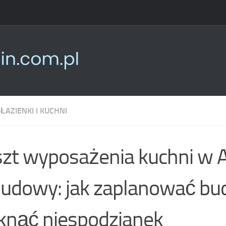
ŁAZIENKI I KUCHNI
zt wyposażenia kuchni w 
udowy: jak zaplanować bud
knąć niespodzianek