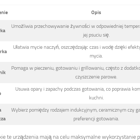
enie
Opis
Umożliwia przechowywanie żywności w odpowiedniej tempera
ka
jej psuciu się.
Ułatwia mycie naczyń, oszczędzając czas i wodę dzięki ef
rka
mycia.
Pomaga w pieczeniu, gotowaniu i grillowaniu, często z dodatk
nik
czyszczenie parowe.
Usuwa opary i zapachy podczas gotowania, co poprawia komf
p
kuchni.
a
Wybierz pomiędzy rodzajem indukcyjnym, ceramicznym czy g
cza
preferencji gotowania.
ie te urządzenia mają na celu maksymalne wykorzystanie pr