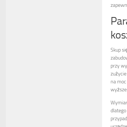
zapewni
Par
kos
Skup si
zabudow
przy wy
zużycie
na moc 
wyższe 
Wymiary
dlatego
przypad
urządze