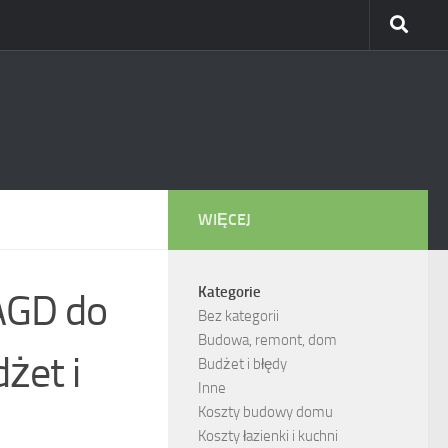
WIĘCEJ
Kategorie
AGD do
Bez kategorii
Budowa, remont, dom
żet i
Budżet i błędy
Inne
Koszty budowy domu
Koszty łazienki i kuchni