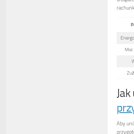
rachun
P
Energ
Moc 
W
Zuż
Jak
przy
Aby un
przygo