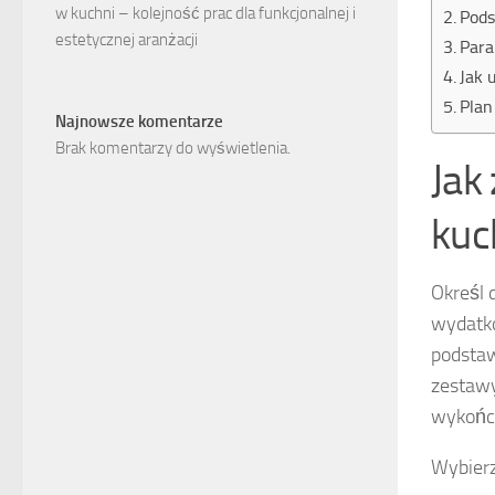
w kuchni – kolejność prac dla funkcjonalnej i
Pods
estetycznej aranżacji
Para
Jak 
Plan
Najnowsze komentarze
Brak komentarzy do wyświetlenia.
Jak
kuc
Określ 
wydatkó
podsta
zestaw
wykończ
Wybierz