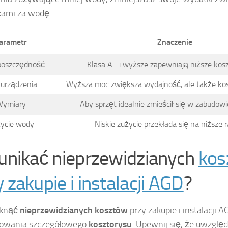
kami za wodę.
arametr
Znaczenie
ooszczędność
Klasa A+ i wyższe zapewniają niższe koszt
urządzenia
Wyższa moc zwiększa wydajność, ale także kosz
ymiary
Aby sprzęt idealnie zmieścił się w zabudow
ycie wody
Niskie zużycie przekłada się na niższe r
 unikać nieprzewidzianych
kos
 zakupie i instalacji AGD
?
iknąć
nieprzewidzianych kosztów
przy zakupie i instalacji A
towania szczegółowego
kosztorysu
. Upewnij się, że uwzglę