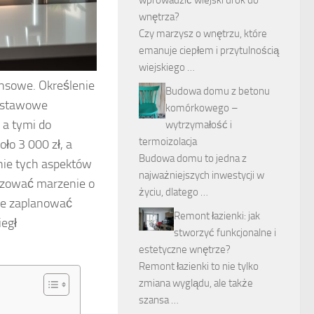
wnętrza?
Czy marzysz o wnętrzu, które
emanuje ciepłem i przytulnością
wiejskiego …
nsowe. Określenie
Budowa domu z betonu
odstawowe
komórkowego –
 a tymi do
wytrzymałość i
termoizolacja
ło 3 000 zł, a
Budowa domu to jedna z
nie tych aspektów
najważniejszych inwestycji w
lizować marzenie o
życiu, dlatego …
nie zaplanować
Remont łazienki: jak
iegł
stworzyć funkcjonalne i
estetyczne wnętrze?
Remont łazienki to nie tylko
zmiana wyglądu, ale także
szansa …