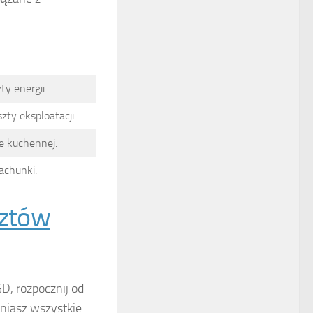
y energii.
ty eksploatacji.
ie kuchennej.
achunki.
ztów
GD, rozpocznij od
dniasz wszystkie