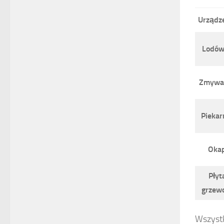
Urządz
Lodów
Zmywa
Piekar
Oka
Płyt
grzew
Wszystk