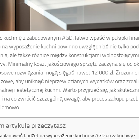
c kuchnię z zabudowanym AGD, łatwo wpaść w pułapki fina
 na wyposażenie kuchni powinno uwzględniać nie tylko p
nia, ale także różnice między konstrukcjami wolnostojącymi
y. Minimalny koszt jakościowego sprzętu zaczyna się od oko
sowe rozwiązania mogą sięgać nawet 12 000 zł. Zrozumie
uczowe, aby uniknąć nieprzewidzianych wydatków oraz zrea
nalnej i estetycznej kuchni. Warto przyjrzeć się, jak skutecz
 i na co zwrócić szczególną uwagę, aby proces zakupu przeb
blemowo.
m artykule przeczytasz
zaplanować budżet na wyposażenie kuchni w AGD do zabudowy?