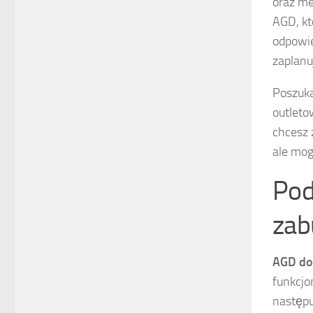
oraz me
AGD, kt
odpowie
zaplanu
Poszuk
outleto
chcesz 
ale mog
Pod
zab
AGD do
funkcjo
następu