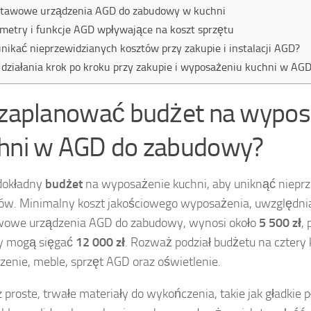
tawowe urządzenia AGD do zabudowy w kuchni
metry i funkcje AGD wpływające na koszt sprzętu
unikać nieprzewidzianych kosztów przy zakupie i instalacji AGD?
 działania krok po kroku przy zakupie i wyposażeniu kuchni w A
 zaplanować budżet na wypos
hni w AGD do zabudowy?
dokładny
budżet
na wyposażenie kuchni, aby uniknąć niepr
w. Minimalny koszt jakościowego wyposażenia, uwzględni
wowe urządzenia AGD do zabudowy, wynosi około
5 500 zł
,
y mogą sięgać
12 000 zł
. Rozważ podział budżetu na cztery 
enie, meble, sprzęt AGD oraz oświetlenie.
 proste, trwałe materiały do wykończenia, takie jak gładkie p