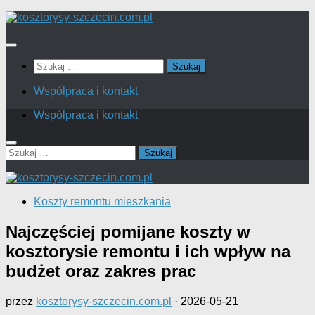
Skip
to
content
Szukaj:
Współpraca i kontakt
Współpraca i kontakt
Szukaj:
Koszty remontu mieszkania
Najczęściej pomijane koszty w
kosztorysie remontu i ich wpływ na
budżet oraz zakres prac
przez
kosztorysy-szczecin.com.pl
·
2026-05-21