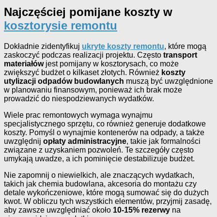
Najczęściej pomijane koszty w
kosztorysie remontu
Dokładnie zidentyfikuj
ukryte koszty remontu
, które mogą
zaskoczyć podczas realizacji projektu. Często
transport
materiałów
jest pomijany w kosztorysach, co może
zwiększyć budżet o kilkaset złotych. Również
koszty
utylizacji odpadów budowlanych
muszą być uwzględnione
w planowaniu finansowym, ponieważ ich brak może
prowadzić do niespodziewanych wydatków.
Wiele prac remontowych wymaga wynajmu
specjalistycznego sprzętu, co również generuje dodatkowe
koszty. Pomyśl o wynajmie kontenerów na odpady, a także
uwzględnij
opłaty administracyjne
, takie jak formalności
związane z uzyskaniem pozwoleń. Te szczegóły często
umykają uwadze, a ich pominięcie destabilizuje budżet.
Nie zapomnij o niewielkich, ale znaczących wydatkach,
takich jak chemia budowlana, akcesoria do montażu czy
detale wykończeniowe, które mogą sumować się do dużych
kwot. W obliczu tych wszystkich elementów, przyjmij zasadę,
aby zawsze uwzględniać około
10-15% rezerwy
na