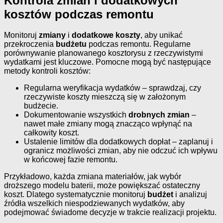
Kontrola zmian i dodatkowych
kosztów podczas remontu
Monitoruj
zmiany
i
dodatkowe koszty
, aby unikać
przekroczenia
budżetu
podczas remontu. Regularne
porównywanie planowanego kosztorysu z rzeczywistymi
wydatkami jest kluczowe. Pomocne mogą być następujące
metody kontroli kosztów:
Regularna weryfikacja wydatków – sprawdzaj, czy
rzeczywiste koszty mieszczą się w założonym
budżecie.
Dokumentowanie wszystkich
drobnych zmian
–
nawet małe zmiany mogą znacząco wpłynąć na
całkowity koszt.
Ustalenie limitów dla dodatkowych dopłat – zaplanuj i
ogranicz możliwości zmian, aby nie odczuć ich wpływu
w końcowej fazie remontu.
Przykładowo, każda zmiana materiałów, jak wybór
droższego modelu baterii, może powiększać ostateczny
koszt. Dlatego systematycznie monitoruj
budżet
i analizuj
źródła wszelkich niespodziewanych wydatków, aby
podejmować świadome decyzje w trakcie realizacji projektu.