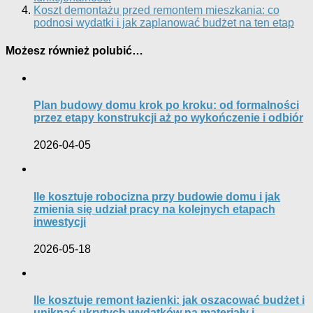
Koszt demontażu przed remontem mieszkania: co
podnosi wydatki i jak zaplanować budżet na ten etap
Możesz również polubić…
Plan budowy domu krok po kroku: od formalności
przez etapy konstrukcji aż po wykończenie i odbiór
2026-04-05
Ile kosztuje robocizna przy budowie domu i jak
zmienia się udział pracy na kolejnych etapach
inwestycji
2026-05-18
Ile kosztuje remont łazienki: jak oszacować budżet i
uniknąć ukrytych wydatków na materiały i