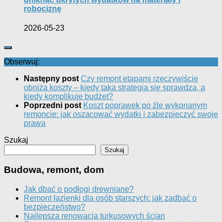
robociznę
2026-05-23
Obserwuj:
Następny post
Czy remont etapami rzeczywiście
obniża koszty – kiedy taka strategia się sprawdza, a
kiedy komplikuje budżet?
Poprzedni post
Koszt poprawek po źle wykonanym
remoncie: jak oszacować wydatki i zabezpieczyć swoje
prawa
Szukaj
Szukaj
Budowa, remont, dom
Jak dbać o podłogi drewniane?
Remont łazienki dla osób starszych: jak zadbać o
bezpieczeństwo?
Najlepsza renowacja turkusowych ścian