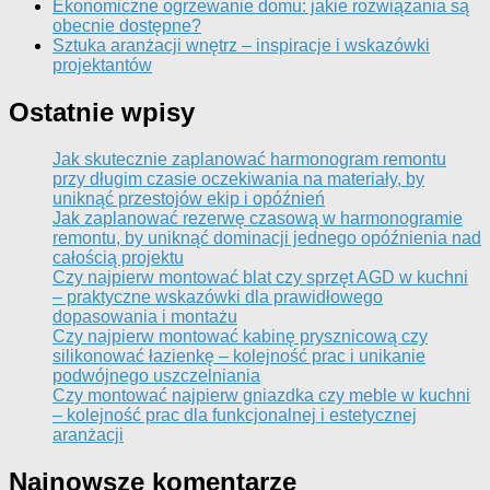
Ekonomiczne ogrzewanie domu: jakie rozwiązania są
obecnie dostępne?
Sztuka aranżacji wnętrz – inspiracje i wskazówki
projektantów
Ostatnie wpisy
Jak skutecznie zaplanować harmonogram remontu
przy długim czasie oczekiwania na materiały, by
uniknąć przestojów ekip i opóźnień
Jak zaplanować rezerwę czasową w harmonogramie
remontu, by uniknąć dominacji jednego opóźnienia nad
całością projektu
Czy najpierw montować blat czy sprzęt AGD w kuchni
– praktyczne wskazówki dla prawidłowego
dopasowania i montażu
Czy najpierw montować kabinę prysznicową czy
silikonować łazienkę – kolejność prac i unikanie
podwójnego uszczelniania
Czy montować najpierw gniazdka czy meble w kuchni
– kolejność prac dla funkcjonalnej i estetycznej
aranżacji
Najnowsze komentarze