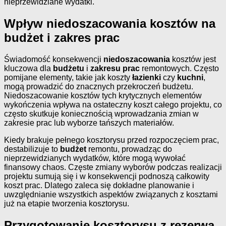
nieprzewidziane wydatki.
Wpływ niedoszacowania kosztów na
budżet i zakres prac
Świadomość konsekwencji
niedoszacowania
kosztów jest
kluczowa dla
budżetu
i
zakresu prac
remontowych. Często
pomijane elementy, takie jak koszty
łazienki
czy
kuchni
,
mogą prowadzić do znacznych przekroczeń budżetu.
Niedoszacowanie kosztów tych krytycznych elementów
wykończenia wpływa na ostateczny koszt całego projektu, co
często skutkuje koniecznością wprowadzania zmian w
zakresie prac lub wyborze tańszych materiałów.
Kiedy brakuje pełnego kosztorysu przed rozpoczęciem prac,
destabilizuje to
budżet
remontu, prowadząc do
nieprzewidzianych wydatków, które mogą wywołać
finansowy chaos. Częste zmiany wyborów podczas realizacji
projektu sumują się i w konsekwencji podnoszą całkowity
koszt prac. Dlatego zaleca się dokładne planowanie i
uwzględnianie wszystkich aspektów związanych z kosztami
już na etapie tworzenia kosztorysu.
Przygotowanie kosztorysu z rezerwą