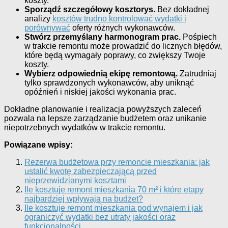
koszty.
Sporządź szczegółowy kosztorys.
Bez dokładnej
analizy
kosztów trudno kontrolować wydatki i
porównywać
oferty różnych wykonawców.
Stwórz przemyślany harmonogram prac.
Pośpiech
w trakcie remontu może prowadzić do licznych błędów,
które będą wymagały poprawy, co zwiększy Twoje
koszty.
Wybierz odpowiednią ekipę remontową.
Zatrudniaj
tylko sprawdzonych wykonawców, aby uniknąć
opóźnień i niskiej jakości wykonania prac.
Dokładne planowanie i realizacja powyższych zaleceń
pozwala na lepsze zarządzanie budżetem oraz unikanie
niepotrzebnych wydatków w trakcie remontu.
Powiązane wpisy:
Rezerwa budżetowa przy remoncie mieszkania: jak
ustalić kwotę zabezpieczającą przed
nieprzewidzianymi kosztami
Ile kosztuje remont mieszkania 70 m² i które etapy
najbardziej wpływają na budżet?
Ile kosztuje remont mieszkania pod wynajem i jak
ograniczyć wydatki bez utraty jakości oraz
funkcjonalności