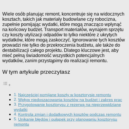
Wiele osób planując remont, koncentruje się na widocznych
kosztach, takich jak materiały budowlane czy robocizna,
zupełnie pomijając wydatki, które mogą znacząco wpłynąć
na końcowy budżet. Transport materiałów, wynajem sprzętu
czy koszty utylizacji odpadów to tylko niektóre z ukrytych
wydatków, które mogą zaskoczyć. Ignorowanie tych kosztów
prowadzi nie tylko do przekroczenia budżetu, ale także do
destabilizacji całego projektu. Dlatego kluczowe jest, aby
mieć pełną świadomość wszystkich potencjalnych
wydatków, zanim przystąpimy do realizacji remontu.
W tym artykule przeczytasz
Najczęściej pomijane koszty w kosztorysie remontu
Wpływ niedoszacowania kosztów na budżet i zakres prac
Przygotowanie kosztorysu z rezerwą na nieprzewidziane
wydatki
Kontrola zmian i dodatkowych kosztów podczas remontu
Unikanie błędów i pułapek przy planowaniu kosztorysu
remontu