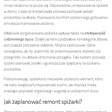
mniej narażona na psucie się. Odpowiednie umiejscowienie spiżarki
w domu, z dala od źródeł ciepła, pozwala zachować jakość
produktów na dłużej. Poprawia to komfort codziennego gotowania i
zmniejsza marnowanie jedzenia.
Właściwie zorganizowana spiżarka wpływa także na
efektywność
codziennego życia
. Dzięki jasnemu podziałowi na kategorie, łatwiej
jest znaleźć potrzebne składniki. Można zastosować różne
rozwiązania, jak np. pojemniki do przechowywania, etykiety czy
przegródki, co ułatwia utrzymanie porządku. Taki system pozwala
szybko planować posiłki i ogranicza czas spędzany na szukaniu
produktów.
Podsumowując, spiżarka to niezwykle użyteczny element, który
nie tylko zwiększa funkcjonalność kuchni, ale również może
znacząco poprawić organizację i wygodę w codziennym życiu.
Jak zaplanować remont spiżarki?
Planowanie remontu spiżarki to proces, który należy rozpocząć od