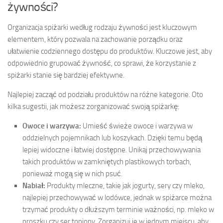
żywności?
Organizacja spiżarki według rodzaju żywności jest kluczowym
elementem, który pozwala na zachowanie porządku oraz
ułatwienie codziennego dostępu do produktów. Kluczowe jest, aby
odpowiednio grupować żywność, co sprawi, że korzystanie z
spiżarki stanie się bardziej efektywne.
Najlepiej zacząć od podziału produktów na różne kategorie. Oto
kilka sugestii, jak możesz zorganizować swoją spiżarkę:
Owoce i warzywa:
Umieść świeże owoce i warzywa w
oddzielnych pojemnikach lub koszykach. Dzięki temu będą
lepiej widoczne i łatwiej dostępne. Unikaj przechowywania
takich produktów w zamkniętych plastikowych torbach,
ponieważ mogą się w nich psuć.
Nabiał:
Produkty mleczne, takie jak jogurty, sery czy mleko,
najlepiej przechowywać w lodówce, jednak w spiżarce można
trzymać produkty o dłuższym terminie ważności, np. mleko w
proszku czy ser topiony. Zorganizuj je w jednym miejscu, aby