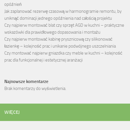
opóźnień
Jak zaplanować rezerwę czasową w harmonogramie remontu, by
uniknąć dominacji jednego opóźnienia nad całością projektu
Czy najpierw montować blat czy sprzęt AGD w kuchni – praktyczne
wskazówki dla prawidłowego dopasowania i montażu
Czy najpierw montować kabinę prysznicową czy silikonować
łazienkę – kolejność prac i unikanie podwójnego uszczelniania
Czy montować najpierw gniazdka czy meble w kuchni – kolejność
prac dla funkcjonalnej i estetycznej aranżacji
Najnowsze komentarze
Brak komentarzy do wyświetlenia.
WIĘCEJ