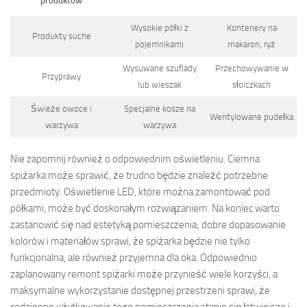
produktów
Wysokie półki z
Kontenery na
Produkty suche
pojemnikami
makaron, ryż
Wysuwane szuflady
Przechowywanie w
Przyprawy
lub wieszak
słoiczkach
Świeże owoce i
Specjalne kosze na
Wentylowane pudełka
warzywa
warzywa
Nie zapomnij również o odpowiednim oświetleniu. Ciemna
spiżarka może sprawić, że trudno będzie znaleźć potrzebne
przedmioty. Oświetlenie LED, które można zamontować pod
półkami, może być doskonałym rozwiązaniem. Na koniec warto
zastanowić się nad estetyką pomieszczenia; dobre dopasowanie
kolorów i materiałów sprawi, że spiżarka będzie nie tylko
funkcjonalna, ale również przyjemna dla oka. Odpowiednio
zaplanowany remont spiżarki może przynieść wiele korzyści, a
maksymalne wykorzystanie dostępnej przestrzeni sprawi, że