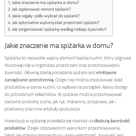
Jakie znaczenie ma spiżarka w domu?
Jak zaplanować remont spiżarki?
Jakie regały i półki wybrać do spiżarki?
Jak optymalnie wykorzystać przestrzeń spiżarki?
Jak zorganizować spiżarkę według rodzaju żywności?
Jakie znaczenie ma spiżarka w domu?
Spiżarka to niezwykle ważny element każdej kuchni, który odgrywa
kluczową rolę w organizacji przestrzeni oraz przechowywaniu
żywności. Główną zaletą posiadania spiżarki jest
efektywne
zarządzanie przestrzenią
. Dzięki niej można zredukować ilość
produktów w samej kuchni, co wpływa na porządek i łatwy dostęp
do potrzebnych składników. W spiżarce można przechowywać
zarówno produkty suche, jak ryż, makarony, przyprawy, jak i
przetwory oraz inne artykuły spożywcze.
Inwestycja w spiżarkę przekłada się również na
dłuższą świeżość
produktów
. Dzięki odpowiednim warunkom przechowywania,
takim jak stabilna temperatura i niska wilgotność, żywność jest