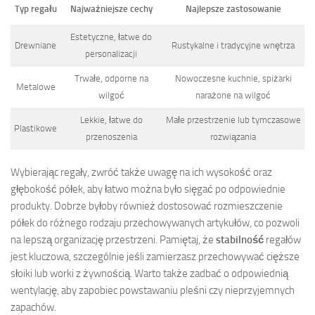
Typ regału
Najważniejsze cechy
Najlepsze zastosowanie
Estetyczne, łatwe do
Drewniane
Rustykalne i tradycyjne wnętrza
personalizacji
Trwałe, odporne na
Nowoczesne kuchnie, spiżarki
Metalowe
wilgoć
narażone na wilgoć
Lekkie, łatwe do
Małe przestrzenie lub tymczasowe
Plastikowe
przenoszenia
rozwiązania
Wybierając regały, zwróć także uwagę na ich wysokość oraz
głębokość półek, aby łatwo można było sięgać po odpowiednie
produkty. Dobrze byłoby również dostosować rozmieszczenie
półek do różnego rodzaju przechowywanych artykułów, co pozwoli
na lepszą organizację przestrzeni. Pamiętaj, że
stabilność
regałów
jest kluczowa, szczególnie jeśli zamierzasz przechowywać cięższe
słoiki lub worki z żywnością. Warto także zadbać o odpowiednią
wentylację, aby zapobiec powstawaniu pleśni czy nieprzyjemnych
zapachów.