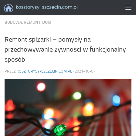
Skip to content
BUDOWA, REMONT, DOM
Remont spiżarki – pomysły na
przechowywanie żywności w funkcjonalny
sposób
PRZEZ
KOSZTORYSY-SZCZECIN.COM.PL
·
2021-10-07