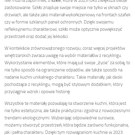
Nie można zapomnieć o
szkle
, które w 2023 roku zwiększa swoje
zastosowanie. Szkło znajduje swoje miejsce nie tylko w oknach czy
drzwiach, ale także jako materiał wykończeniowy na frontach szafek
czy w formie szklanych paneli ochronnych. Dzięki swojemu
refleksyjnemu charakterowi, szkło może optycznie powiększyć
przestrzeń oraz dodać jej lekkości.
W kontekście zrównoważonego rozwoju, coraz więcej projektów
wnętrzarskich zwraca uwagę na wybór materiałów z recyklingu.
Wykorzystanie elementów, które mają już swoje „życie” za sobą, to
nie tylko sposób na ograniczenie odpadów, ale także sposób na
nadanie kuchni unikalnego charakteru. Takie materiały, jak deski
pochodzące z recyklingu, mogą być stylowym dodatkiem, który
przyciągnie wzrok i opowie historię.
Wszystkie te materiały pozwalają na stworzenie kuchni, która jest
nie tylko estetyczna, ale także praktyczna i zgodna z nowoczesnymi
trendami ekologicznymi. Wybierając odpowiednie surowce,
możemy stworzyć przestrzeń, która będzie zarówno funkcjonalna,
jak i pełna charakteru. Dzięki tym rozwiązaniom kuchnie w 2023