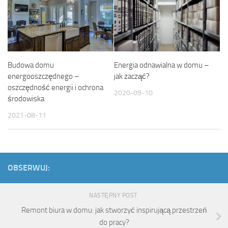
Budowa domu
Energia odnawialna w domu –
energooszczędnego –
jak zacząć?
oszczędność energii i ochrona
2020-09-10
środowiska
2021-08-11
OBSERWUJ:
NASTĘPNY POST
Remont biura w domu: jak stworzyć inspirującą przestrzeń
do pracy?