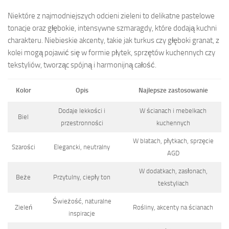
Niektóre z najmodniejszych odcieni zieleni to delikatne pastelowe
tonacje oraz głębokie, intensywne szmaragdy, które dodają kuchni
charakteru. Niebieskie akcenty, takie jak turkus czy głęboki granat, z
kolei mogą pojawić się w formie płytek, sprzętów kuchennych czy
tekstyliów, tworząc spójną i harmonijną całość.
Kolor
Opis
Najlepsze zastosowanie
Dodaje lekkości i
W ścianach i mebelkach
Biel
przestronności
kuchennych
W blatach, płytkach, sprzęcie
Szarości
Elegancki, neutralny
AGD
W dodatkach, zasłonach,
Beże
Przytulny, ciepły ton
tekstyliach
Świeżość, naturalne
Zieleń
Rośliny, akcenty na ścianach
inspiracje