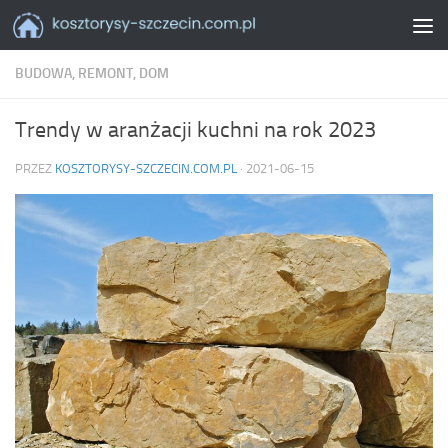
Skip to content
BUDOWA, REMONT, DOM
Trendy w aranżacji kuchni na rok 2023
PRZEZ
KOSZTORYSY-SZCZECIN.COM.PL
·
2021-06-15