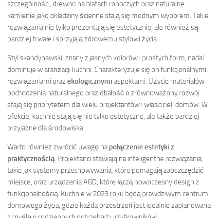
szczególności, drewno na blatach roboczych oraz naturalne
kamienie jako okładziny ścienne stają się modnym wyborem. Takie
rozwiązania nie tylko prezentują się estetycznie, ale również są
bardziej trwałe i sprzyjają zdrowemu stylowi życia.
Styl skandynawski, znany z jasnych kolorów i prostych form, nadal
dominuje w aranżacji kuchni. Charakteryzuje się on funkcjonalnymi
rozwiązaniami oraz
ekologicznymi
aspektami. Użycie materiałów
pochodzenia naturalnego oraz dbałość o zrównoważony rozwój
stają się priorytetem dla wielu projektantów i właścicieli domów. W
efekcie, kuchnie stają się nie tylko estetyczne, ale także bardziej
przyjazne dla środowiska.
Warto również zwrócić uwagę na
połączenie estetyki z
praktycznością
. Projektanci stawiają na inteligentne rozwiązania,
takie jak systemy przechowywania, które pomagają zaoszczędzić
miejsce, oraz urządzenia AGD, które łączą nowoczesny design z
funkcjonalnością. Kuchnie w 2023 roku będą prawdziwym centrum
domowego życia, gdzie każda przestrzeń jest idealnie zaplanowana
z myślą o codziennych potrzebach użytkowników.