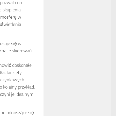
 pozwala na
e skupienia
atmosferę w
oświetlenia
tosuje się w
ożna je skierować
nowić doskonałe
a, kinkiety
poczynkowych.
kolejny przykład.
czyni je idealnym
tne odnoszące się