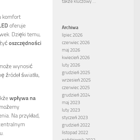
także kluczowy …
a komfort
 LED
oferuje
Archiwa
wek. Dzięki temu,
lipiec 2026
czerwiec 2026
ażyć
oszczędności
maj 2026
kwiecień 2026
luty 2026
 może wynosić
grudzień 2025
ę źródeł światła,
wrzesień 2025
czerwiec 2025
grudzień 2024
akże
wpływa na
maj 2023
w możemy
luty 2023
nia. Na przykład,
styczeń 2023
 centralnym
grudzień 2022
listopad 2022
u.
październik 2022