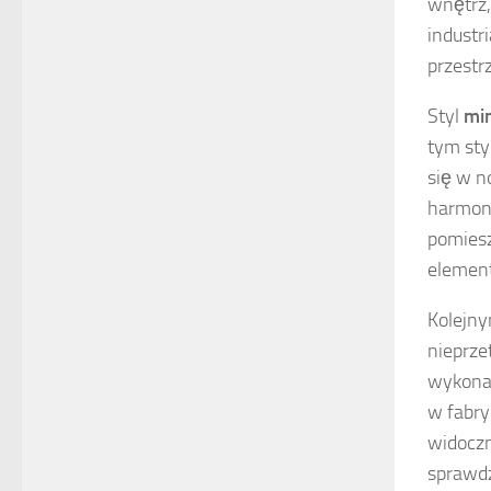
wnętrz,
industr
przestrz
Styl
min
tym sty
się w n
harmoni
pomiesz
elemen
Kolejny
nieprze
wykonan
w fabry
widoczn
sprawdz