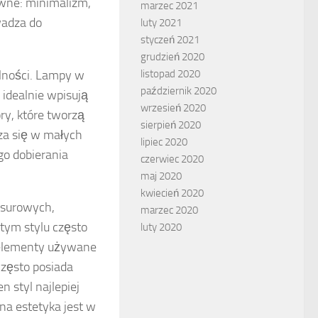
ówne: minimalizm,
marzec 2021
wadza do
luty 2021
styczeń 2021
grudzień 2020
listopad 2020
alności. Lampy w
październik 2020
idealnie wpisują
wrzesień 2020
ry, które tworzą
sierpień 2020
za się w małych
lipiec 2020
o dobierania
czerwiec 2020
maj 2020
kwiecień 2020
o surowych,
marzec 2020
tym stylu często
luty 2020
 elementy używane
często posiada
n styl najlepiej
lna estetyka jest w