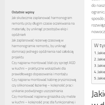
do nasz
ogranic
Ostatnie wpisy
Jak skutecznie zaplanować harmonogram
sposób 
remontu przy długim czasie oczekiwania na
rozwiąz
materiały, by uniknąć przestojów ekip i
nowocz
opóźnień
Jak zaplanować rezerwę czasową w
W ty
harmonogramie remontu, by uniknąć
dominacji jednego opóźnienia nad całością
Jaki
projektu
Jaki
Czy najpierw montować blat czy sprzęt AGD
Jaki
w kuchni – praktyczne wskazówki dla
Jaki
prawidłowego dopasowania i montażu
Jaki
Czy najpierw montować kabinę prysznicową
czy silikonować łazienkę – kolejność prac i
Jak
unikanie podwójnego uszczelniania
Czy montować najpierw gniazdka czy meble
w kuchni – kolejność prac dla funkcjonalnej i