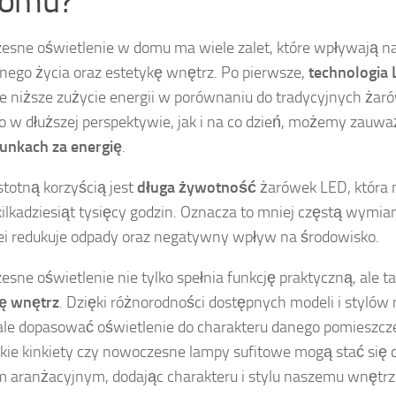
domu?
sne oświetlenie w domu ma wiele zalet, które wpływają n
nego życia oraz estetykę wnętrz. Po pierwsze,
technologia
e niższe zużycie energii w porównaniu do tradycyjnych żaró
 w dłuższej perspektywie, jak i na co dzień, możemy zauw
unkach za energię
.
stotną korzyścią jest
długa żywotność
żarówek LED, która
ilkadziesiąt tysięcy godzin. Oznacza to mniej częstą wymian
lei redukuje odpady oraz negatywny wpływ na środowisko.
sne oświetlenie nie tylko spełnia funkcję praktyczną, ale t
kę wnętrz
. Dzięki różnorodności dostępnych modeli i styló
le dopasować oświetlenie do charakteru danego pomieszcze
kie kinkiety czy nowoczesne lampy sufitowe mogą stać się
 aranżacyjnym, dodając charakteru i stylu naszemu wnętrz