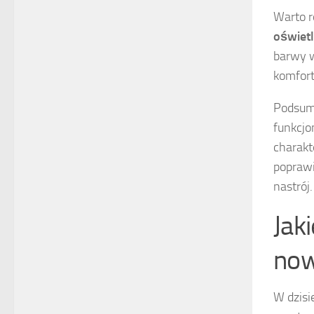
Warto 
oświetl
barwy w
komfort
Podsumo
funkcjo
charakt
popraw
nastrój.
Jak
now
W dzisi