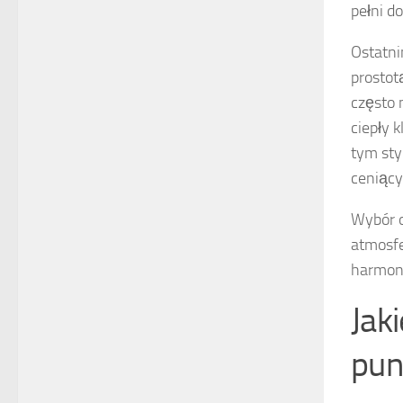
pełni d
Ostatni
prostot
często 
ciepły 
tym sty
ceniący
Wybór 
atmosfe
harmoni
Jak
pun