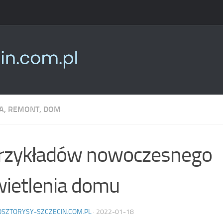
, REMONT, DOM
przykładów nowoczesnego
ietlenia domu
OSZTORYSY-SZCZECIN.COM.PL
·
2022-01-18