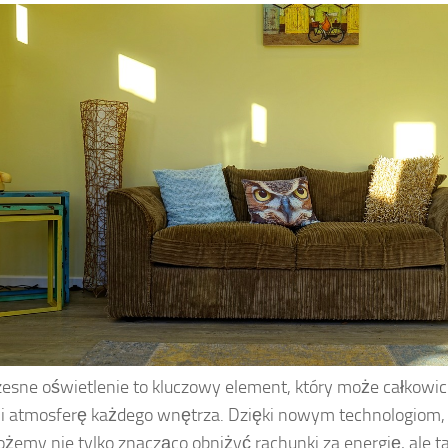
sne oświetlenie to kluczowy element, który może całkowic
i atmosferę każdego wnętrza. Dzięki nowym technologiom, 
żemy nie tylko znacząco obniżyć rachunki za energię, ale 