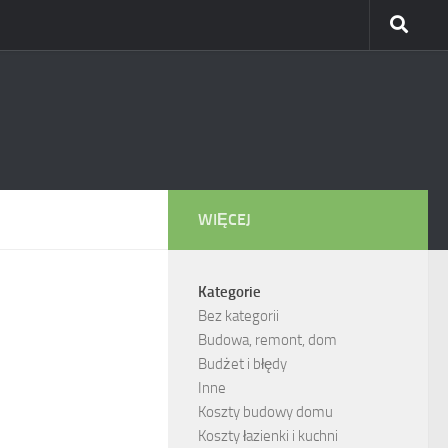
WIĘCEJ
Kategorie
Bez kategorii
Budowa, remont, dom
Budżet i błędy
Inne
Koszty budowy domu
Koszty łazienki i kuchni