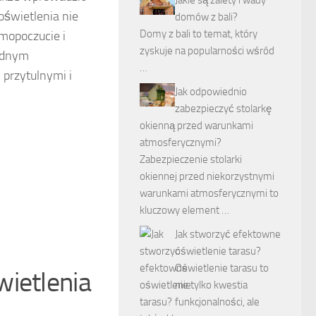
oświetlenia nie
domów z bali?
Domy z bali to temat, który
amopoczucie i
zyskuje na popularności wśród
rodnym
…
 przytulnymi i
Jak odpowiednio
zabezpieczyć stolarkę
okienną przed warunkami
atmosferycznymi?
Zabezpieczenie stolarki
okiennej przed niekorzystnymi
warunkami atmosferycznymi to
kluczowy element …
Jak stworzyć efektowne
oświetlenie tarasu?
Oświetlenie tarasu to
wietlenia
nie tylko kwestia
funkcjonalności, ale