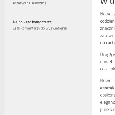
w 
estetycznej aranżacji
Nowocze
codzien
Najnowsze komentarze
znaczni
Brak komentarzy do wyświetlenia.
zarówno
na rach
Drugą i
nawet k
co z ko
Nowocze
estety
doskona
eleganc
punktem