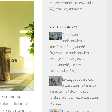
Koszty remontu mieszkania
Wyceny i wykonawcy
WARTO ZOBACZYĆ
Ogrzewanie
podczerwienią –
komfort i efektywność
Ogrzewanie podczerwienią
zyskuje coraz większą
popularność, ale czy
zastanawiałeś się, …
Jak zagospodarować
przestrzeń na tarasie?
Taras to nie tylko miejsce
ie odmienić
relaksu, ale również przestrzeń,
takim jak diody
która …
także wprowadzić
Jakie są zalety i wady