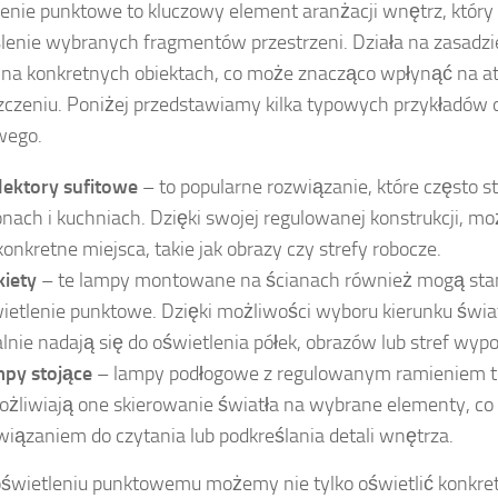
enie punktowe to kluczowy element aranżacji wnętrz, który
lenie wybranych fragmentów przestrzeni. Działa na zasadzi
 na konkretnych obiektach, co może znacząco wpłynąć na 
czeniu. Poniżej przedstawiamy kilka typowych przykładów 
wego.
lektory sufitowe
– to popularne rozwiązanie, które często s
onach i kuchniach. Dzięki swojej regulowanej konstrukcji, m
konkretne miejsca, takie jak obrazy czy strefy robocze.
kiety
– te lampy montowane na ścianach również mogą sta
ietlenie punktowe. Dzięki możliwości wyboru kierunku światł
alnie nadają się do oświetlenia półek, obrazów lub stref wy
py stojące
– lampy podłogowe z regulowanym ramieniem to 
żliwiają one skierowanie światła na wybrane elementy, co 
wiązaniem do czytania lub podkreślania detali wnętrza.
oświetleniu punktowemu możemy nie tylko oświetlić konkre