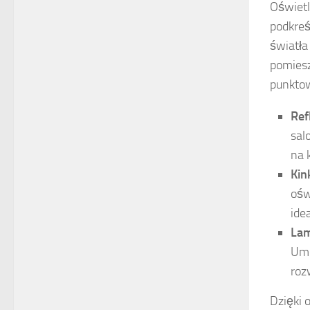
Oświetl
podkreś
światła
pomiesz
punkto
Ref
sal
na 
Kin
ośw
ide
Lam
Umo
roz
Dzięki 