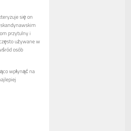
kteryzuje się on
lu skandynawskim
om przytulny i
są często używane w
wśród osób
ząco wpłynąć na
ajlepiej