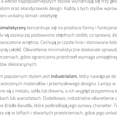
 a wśród najpopularniejszych stylów wyróżniają się trzy gł
ializm oraz skandynawski design. Każdy z tych stylów wpro
eni unikalny klimat i estetykę.
imalistyczny
koncentruje się na prostocie formy i funkcjon
lu są zazwyczaj pozbawione zbędnych ozdób, co sprawia, że 
owoczesne wnętrza. Cechują je czyste linie i stonowane kolo
jną całość. Oświetlenie minimalistyczne doskonale sprawd
czeniach, gdzie ograniczona przestrzeń wymaga umiejętneg
tów dekoracyjnych.
m popularnym stylem jest
industrializm
, który nawiązuje d
tworzonych materiałów i przemysłowego designu. Lampy w 
e są z metalu, szkła lub drewna, a ich wygląd przypomina
kach lub warsztatach. Dodatkowo, industrialne oświetlenie 
e źródła światła, które podkreślają jego surowy charakter. Te
a się w loftach i otwartych przestrzeniach, gdzie jego unika