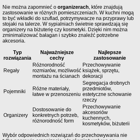
Nie można zapomnieć o
organizerach
, które znajdują
zastosowanie w różnych pomieszczeniach. W kuchni mogą
to być wkładki do szuflad, potrzymywacze na przyprawy lub
stojaki na talerze. W sypialniach świetnie sprawdzają się
organizery na biżuterię czy kosmetyki. Dzięki nim można
zminimalizować bałagan i szybko znaleźć potrzebne
akcesoria.
Typ
Najważniejsze
Najlepsze
rozwiązania
cechy
zastosowanie
Różnorodność
Przechowywanie
Regały
rozmiarów, możliwość
książek, sprzętu,
montażu na ścianach
dekoracji
Segregacja drobnych
Różne materiały,
przedmiotów,
Pojemniki
łatwe w przenoszeniu
estetyczne schowanie
rzeczy
Przechowywanie
Dostosowanie do
akcesoriów
Organizery
konkretnych potrzeb,
kuchennych,
różnorodność form
kosmetyków, biżuterii
Wybór odpowiednich rozwiązań do przechowywania nie