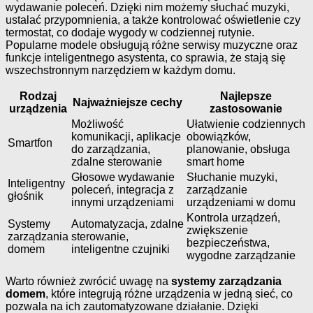
wydawanie poleceń. Dzięki nim możemy słuchać muzyki,
ustalać przypomnienia, a także kontrolować oświetlenie czy
termostat, co dodaje wygody w codziennej rutynie.
Popularne modele obsługują różne serwisy muzyczne oraz
funkcje inteligentnego asystenta, co sprawia, że stają się
wszechstronnym narzędziem w każdym domu.
Rodzaj
Najlepsze
Najważniejsze cechy
urządzenia
zastosowanie
Możliwość
Ułatwienie codziennych
komunikacji, aplikacje
obowiązków,
Smartfon
do zarządzania,
planowanie, obsługa
zdalne sterowanie
smart home
Głosowe wydawanie
Słuchanie muzyki,
Inteligentny
poleceń, integracja z
zarządzanie
głośnik
innymi urządzeniami
urządzeniami w domu
Kontrola urządzeń,
Systemy
Automatyzacja, zdalne
zwiększenie
zarządzania
sterowanie,
bezpieczeństwa,
domem
inteligentne czujniki
wygodne zarządzanie
Warto również zwrócić uwagę na
systemy zarządzania
domem
, które integrują różne urządzenia w jedną sieć, co
pozwala na ich zautomatyzowane działanie. Dzięki