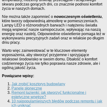
skwaru podczas gorących dni, co znacznie podnosi komfort
życia w naszych domach.
Nie można także zapomnieć o
nowoczesnym oświetleniu
,
które tworzy odpowiednią atmosferę w pomieszczeniach.
Lampy LED o różnorodnych barwach i natężeniu światła
mogą wspierać nasze samopoczucie, wpływając na naszą
energię oraz nastrój. Odpowiednie oświetlenie pomaga też w
wykonywaniu precyzyjnych zadań oraz w relaksie po długim
dniu pracy.
Warto więc zainwestować w te kluczowe elementy
wyposażenia, aby stworzyć przyjemne i sprzyjające
relaksowi środowisko w swoim domu. Dbałość o komfort
codziennego życia nie tylko poprawia nasze zdrowie, ale i
ogólną jakość życia.
Powiązane wpisy:
Jak zrobić kosztorys budowlany
Panele słoneczne
Remont łazienki: jak stworzyć funkcjonalne i
estetyczne wnętrze?
10 najpopularniejszych błędów podczas remontu i jak
ich uniknąć