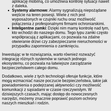
aplikację mobilną, co umożliwia kontrolę sytuacji nawet
z daleka.
Systemy alarmowe
: Alarmy sygnalizują niepożądane
wejście na teren posesji. Wiele z nich jest
wyposażonych w czujniki ruchu oraz możliwość
połączenia z profesjonalnymi firmami ochroniarskimi.
Inteligentne zamki
: Dzięki nim mamy kontrolę nad tym,
kto wchodzi do naszego domu. Tego typu zamki często
współpracują z aplikacjami, co pozwala na zdalne
otwieranie drzwi czy zabezpieczanie nieruchomości w
przypadku zapomnienia o zamknięciu.
Inwestując w te rozwiązania, warto również rozważyć
integrację różnych systemów w ramach jednego
ekosystemu, co pozwala na łatwiejsze zarządzanie
bezpieczeństwem całego domu.
Dodatkowo, wiele z tych technologii oferuje funkcje, które
mogą wzmacniać nasze poczucie bezpieczeństwa, takie jak
powiadomienia o podejrzanej aktywności czy możliwość
komunikacji z sąsiadami w czasie rzeczywistym. W
dzisiejszych czasach, mając dostęp do nowoczesnych
narzędzi, możemy znacznie poprawić poziom ochrony
naszych mieszkań i rodzin.