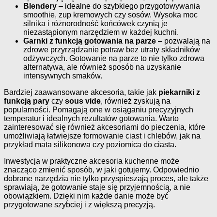
Blendery
– idealne do szybkiego przygotowywania
smoothie, zup kremowych czy sosów. Wysoka moc
silnika i różnorodność końcówek czynią je
niezastąpionym narzędziem w każdej kuchni.
Garnki z funkcją gotowania na parze
– pozwalają na
zdrowe przyrządzanie potraw bez utraty składników
odżywczych. Gotowanie na parze to nie tylko zdrowa
alternatywa, ale również sposób na uzyskanie
intensywnych smaków.
Bardziej zaawansowane akcesoria, takie jak
piekarniki z
funkcją pary
czy
sous vide
, również zyskują na
popularności. Pomagają one w osiąganiu precyzyjnych
temperatur i idealnych rezultatów gotowania. Warto
zainteresować się również akcesoriami do pieczenia, które
umożliwiają łatwiejsze formowanie ciast i chlebów, jak na
przykład mata silikonowa czy poziomica do ciasta.
Inwestycja w praktyczne akcesoria kuchenne może
znacząco zmienić sposób, w jaki gotujemy. Odpowiednio
dobrane narzędzia nie tylko przyspieszają proces, ale także
sprawiają, że gotowanie staje się przyjemnością, a nie
obowiązkiem. Dzięki nim każde danie może być
przygotowane szybciej i z większą precyzją.