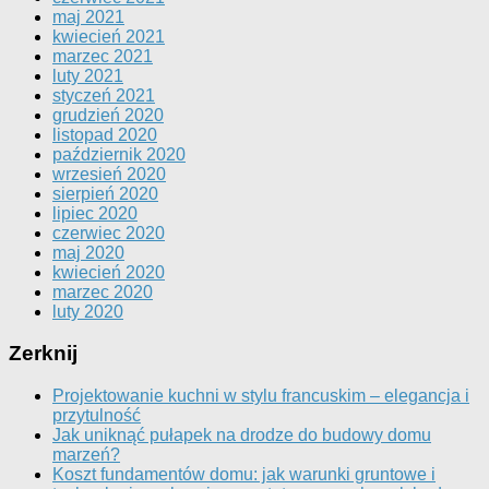
maj 2021
kwiecień 2021
marzec 2021
luty 2021
styczeń 2021
grudzień 2020
listopad 2020
październik 2020
wrzesień 2020
sierpień 2020
lipiec 2020
czerwiec 2020
maj 2020
kwiecień 2020
marzec 2020
luty 2020
Zerknij
Projektowanie kuchni w stylu francuskim – elegancja i
przytulność
Jak uniknąć pułapek na drodze do budowy domu
marzeń?
Koszt fundamentów domu: jak warunki gruntowe i