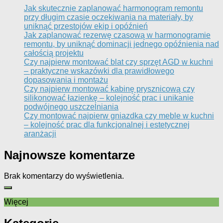
Jak skutecznie zaplanować harmonogram remontu
przy długim czasie oczekiwania na materiały, by
uniknąć przestojów ekip i opóźnień
Jak zaplanować rezerwę czasową w harmonogramie
remontu, by uniknąć dominacji jednego opóźnienia nad
całością projektu
Czy najpierw montować blat czy sprzęt AGD w kuchni
– praktyczne wskazówki dla prawidłowego
dopasowania i montażu
Czy najpierw montować kabinę prysznicową czy
silikonować łazienkę – kolejność prac i unikanie
podwójnego uszczelniania
Czy montować najpierw gniazdka czy meble w kuchni
– kolejność prac dla funkcjonalnej i estetycznej
aranżacji
Najnowsze komentarze
Brak komentarzy do wyświetlenia.
Więcej