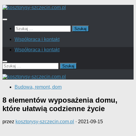
Skip
to
content
Szukaj:
Współpraca i kontakt
Współpraca i kontakt
Szukaj:
Budowa, remont, dom
8 elementów wyposażenia domu,
które ułatwią codzienne życie
przez
kosztorysy-szczecin.com.pl
·
2021-09-15