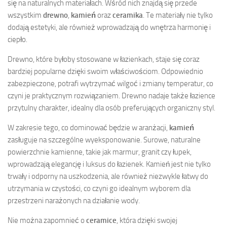
się na naturalnych materiałach. Wśród nich znajdą się przede
wszystkim
drewno
,
kamień
oraz
ceramika
. Te materiały nie tylko
dodają estetyki, ale również wprowadzają do wnętrza harmonię i
ciepło.
Drewno, które byłoby stosowane w łazienkach, staje się coraz
bardziej popularne dzięki swoim właściwościom. Odpowiednio
zabezpieczone, potrafi wytrzymać wilgoć i zmiany temperatur, co
czyni je praktycznym rozwiązaniem. Drewno nadaje także łazience
przytulny charakter, idealny dla osób preferujących organiczny styl.
W zakresie tego, co dominować będzie w aranżacji,
kamień
zasługuje na szczególne wyeksponowanie. Surowe, naturalne
powierzchnie kamienne, takie jak marmur, granit czy łupek,
wprowadzają elegancję i luksus do łazienek. Kamień jest nie tylko
trwały i odporny na uszkodzenia, ale również niezwykle łatwy do
utrzymania w czystości, co czyni go idealnym wyborem dla
przestrzeni narażonych na działanie wody.
Nie można zapomnieć o
ceramice
, która dzięki swojej