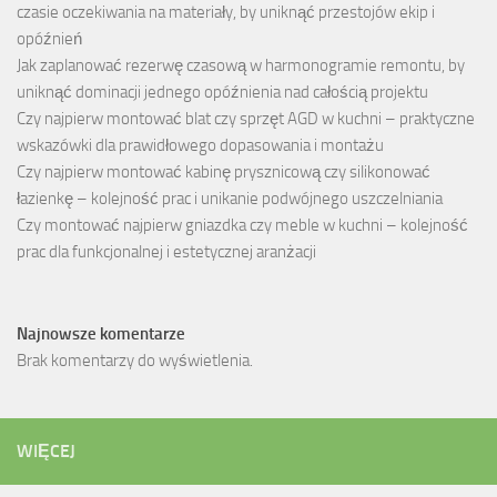
czasie oczekiwania na materiały, by uniknąć przestojów ekip i
opóźnień
Jak zaplanować rezerwę czasową w harmonogramie remontu, by
uniknąć dominacji jednego opóźnienia nad całością projektu
Czy najpierw montować blat czy sprzęt AGD w kuchni – praktyczne
wskazówki dla prawidłowego dopasowania i montażu
Czy najpierw montować kabinę prysznicową czy silikonować
łazienkę – kolejność prac i unikanie podwójnego uszczelniania
Czy montować najpierw gniazdka czy meble w kuchni – kolejność
prac dla funkcjonalnej i estetycznej aranżacji
Najnowsze komentarze
Brak komentarzy do wyświetlenia.
WIĘCEJ