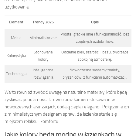
użytkowania.
Element
Trendy 2025
Opis
Proste, gładkie linie i funkcjonalność, bez
Meble
Minimalistyczne
zbędnych ozdobników.
Stonowane
Odcienie bieli, szarości i beżu, tworzące
Kolorystyka
kolory
spokojną atmosferę.
Inteligentne
Nowoczesne systemy toalety,
Technologia
rozwiązania
pryszniców, z funkcjami automatyzacji.
Warto również zwrócić uwagę na naturalne materiały, które będą
zyskiwać popularność. Drewno oraz kamień, stosowane w
nowoczesnych aranżacjach, dodają ciepła i elegancji. Połączenie ich
z minimalistycznym designem sprawi, że łazienka stanie się
miejscem relaksu i komfortu.
Jakie kolory będą modne w łazienkach w