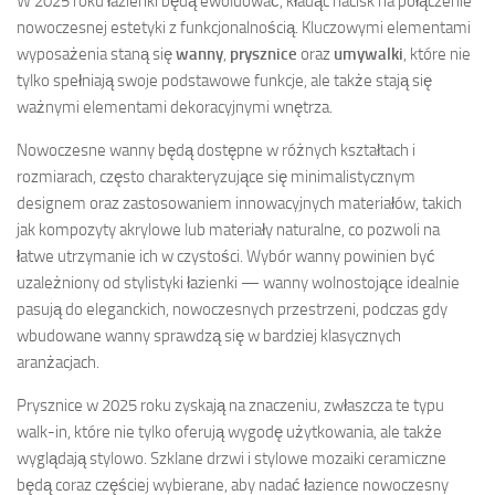
W 2025 roku łazienki będą ewoluować, kładąc nacisk na połączenie
nowoczesnej estetyki z funkcjonalnością. Kluczowymi elementami
wyposażenia staną się
wanny
,
prysznice
oraz
umywalki
, które nie
tylko spełniają swoje podstawowe funkcje, ale także stają się
ważnymi elementami dekoracyjnymi wnętrza.
Nowoczesne wanny będą dostępne w różnych kształtach i
rozmiarach, często charakteryzujące się minimalistycznym
designem oraz zastosowaniem innowacyjnych materiałów, takich
jak kompozyty akrylowe lub materiały naturalne, co pozwoli na
łatwe utrzymanie ich w czystości. Wybór wanny powinien być
uzależniony od stylistyki łazienki — wanny wolnostojące idealnie
pasują do eleganckich, nowoczesnych przestrzeni, podczas gdy
wbudowane wanny sprawdzą się w bardziej klasycznych
aranżacjach.
Prysznice w 2025 roku zyskają na znaczeniu, zwłaszcza te typu
walk-in, które nie tylko oferują wygodę użytkowania, ale także
wyglądają stylowo. Szklane drzwi i stylowe mozaiki ceramiczne
będą coraz częściej wybierane, aby nadać łazience nowoczesny