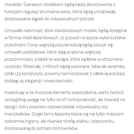
charakter. Ciekawym dodatkiem będą także deszczownice z
funkcjami regulacji strumienia wody, które będą umożliwiały
dostosowanie kąpieli do indywidualnych potrzeb.
Umywalki natomiast, obok standardowych modeli, będą dostępne
w formie mebli łazienkowych, co pozwoli na lepsze wykorzystanie
przestrzeni. Coraz większą popularnością będą cieszyć się
umywalki podblatowe, które dają wrażenie większej
przestronności, a także te wiszące, które są łatwe w utrzymaniu
czystości. Materiały, z których będą wykonane, takie jak ceramika,
szkło czy kompozyty, powinny harmonizować z całością aranżacji,
dodając jej elegancji i nowoczesności.
Inwestując w te kluczowe elementy wyposażenia, warto zwrócić
szczególną uwagę nie tylko na ich funkcjonalność, ale również na
design, który powinien odzwierciedlać indywidualny styl
mieszkańców. Dzięki temu łazienka stanie się nie tylko miejscem
codziennej higieny, ale również strefą relaksu i odpoczynku,
dostosowaną do potrzeb domowników.