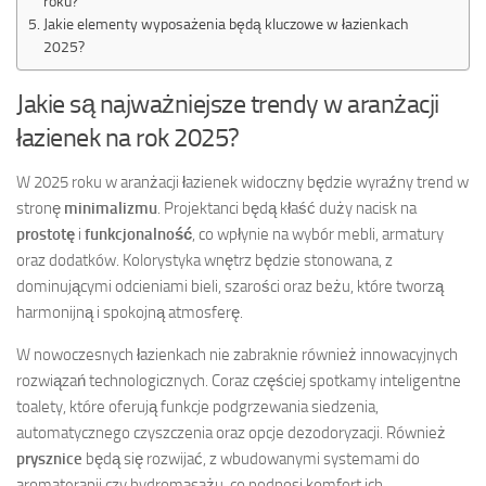
roku?
Jakie elementy wyposażenia będą kluczowe w łazienkach
2025?
Jakie są najważniejsze trendy w aranżacji
łazienek na rok 2025?
W 2025 roku w aranżacji łazienek widoczny będzie wyraźny trend w
stronę
minimalizmu
. Projektanci będą kłaść duży nacisk na
prostotę
i
funkcjonalność
, co wpłynie na wybór mebli, armatury
oraz dodatków. Kolorystyka wnętrz będzie stonowana, z
dominującymi odcieniami bieli, szarości oraz beżu, które tworzą
harmonijną i spokojną atmosferę.
W nowoczesnych łazienkach nie zabraknie również innowacyjnych
rozwiązań technologicznych. Coraz częściej spotkamy inteligentne
toalety, które oferują funkcje podgrzewania siedzenia,
automatycznego czyszczenia oraz opcje dezodoryzacji. Również
prysznice
będą się rozwijać, z wbudowanymi systemami do
aromaterapii czy hydromasażu, co podnosi komfort ich