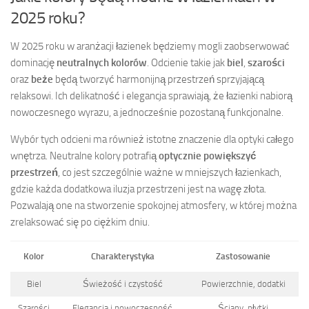
2025 roku?
W 2025 roku w aranżacji łazienek będziemy mogli zaobserwować
dominację
neutralnych kolorów
. Odcienie takie jak
biel
,
szarości
oraz
beże
będą tworzyć harmonijną przestrzeń sprzyjającą
relaksowi. Ich delikatność i elegancja sprawiają, że łazienki nabiorą
nowoczesnego wyrazu, a jednocześnie pozostaną funkcjonalne.
Wybór tych odcieni ma również istotne znaczenie dla optyki całego
wnętrza. Neutralne kolory potrafią
optycznie powiększyć
przestrzeń
, co jest szczególnie ważne w mniejszych łazienkach,
gdzie każda dodatkowa iluzja przestrzeni jest na wagę złota.
Pozwalają one na stworzenie spokojnej atmosfery, w której można
zrelaksować się po ciężkim dniu.
Kolor
Charakterystyka
Zastosowanie
Biel
Świeżość i czystość
Powierzchnie, dodatki
Szarości
Elegancja i nowoczesność
Ściany, płytki