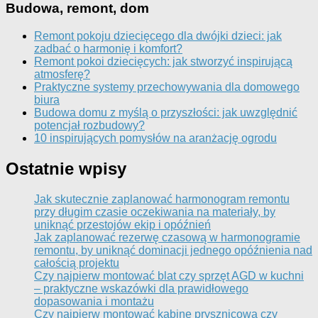
Budowa, remont, dom
Remont pokoju dziecięcego dla dwójki dzieci: jak
zadbać o harmonię i komfort?
Remont pokoi dziecięcych: jak stworzyć inspirującą
atmosferę?
Praktyczne systemy przechowywania dla domowego
biura
Budowa domu z myślą o przyszłości: jak uwzględnić
potencjał rozbudowy?
10 inspirujących pomysłów na aranżację ogrodu
Ostatnie wpisy
Jak skutecznie zaplanować harmonogram remontu
przy długim czasie oczekiwania na materiały, by
uniknąć przestojów ekip i opóźnień
Jak zaplanować rezerwę czasową w harmonogramie
remontu, by uniknąć dominacji jednego opóźnienia nad
całością projektu
Czy najpierw montować blat czy sprzęt AGD w kuchni
– praktyczne wskazówki dla prawidłowego
dopasowania i montażu
Czy najpierw montować kabinę prysznicową czy