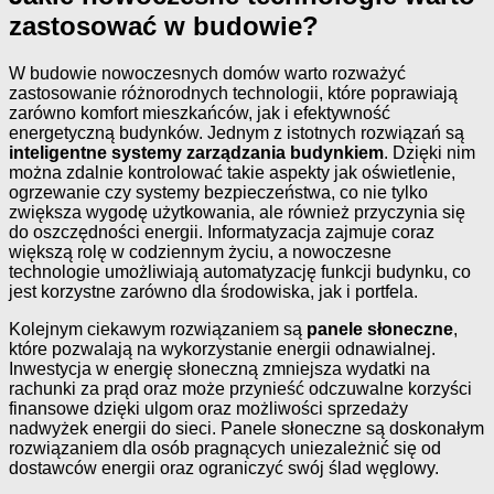
zastosować w budowie?
W budowie nowoczesnych domów warto rozważyć
zastosowanie różnorodnych technologii, które poprawiają
zarówno komfort mieszkańców, jak i efektywność
energetyczną budynków. Jednym z istotnych rozwiązań są
inteligentne systemy zarządzania budynkiem
. Dzięki nim
można zdalnie kontrolować takie aspekty jak oświetlenie,
ogrzewanie czy systemy bezpieczeństwa, co nie tylko
zwiększa wygodę użytkowania, ale również przyczynia się
do oszczędności energii. Informatyzacja zajmuje coraz
większą rolę w codziennym życiu, a nowoczesne
technologie umożliwiają automatyzację funkcji budynku, co
jest korzystne zarówno dla środowiska, jak i portfela.
Kolejnym ciekawym rozwiązaniem są
panele słoneczne
,
które pozwalają na wykorzystanie energii odnawialnej.
Inwestycja w energię słoneczną zmniejsza wydatki na
rachunki za prąd oraz może przynieść odczuwalne korzyści
finansowe dzięki ulgom oraz możliwości sprzedaży
nadwyżek energii do sieci. Panele słoneczne są doskonałym
rozwiązaniem dla osób pragnących uniezależnić się od
dostawców energii oraz ograniczyć swój ślad węglowy.