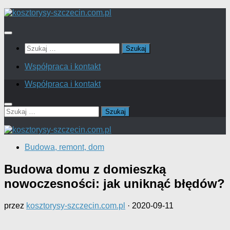
Skip
to
content
Szukaj:
Współpraca i kontakt
Współpraca i kontakt
Szukaj:
Budowa, remont, dom
Budowa domu z domieszką
nowoczesności: jak uniknąć błędów?
przez
kosztorysy-szczecin.com.pl
·
2020-09-11