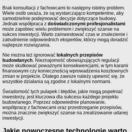
Brak konsultacji z fachowcami to następny istotny problem.
Wiele osób uważa, że są wystarczająco kompetentne, aby
samodzielnie podejmować decyzje dotyczące budowy.
Jednak współpraca z
doświadczonymi profesjonalistami
może zapobiec wielu problemom i zwiększyć szanse na
sukces inwestycji. Warto zainwestować czas w znalezienie i
zatrudnienie odpowiednich ekspertów, którzy mogą doradzić
najlepsze rozwiązania.
Nie można też ignorować
lokalnych przepisów
budowlanych
. Nieznajomość obowiązujących regulacji
może skutkować poważnymi konsekwencjami, w tym karami
finansowymi czy koniecznością wprowadzenia kosztownych
zmian w projekcie. Dlatego zawsze należy upewnić się, że
wszystkie działania są zgodne z lokalnymi normami.
Świadomość tych pułapek i błędów, jakie mogą popełniać
inwestorzy, jest kluczowa dla sukcesu każdego projektu
budowlanego. Poprzez odpowiednie planowanie,
współpracę z fachowcami oraz przestrzeganie przepisów,
można znacznie zwiększyć szanse na zrealizowanie udanej
inwestycji.
Jakie nowoczesne technologie warto