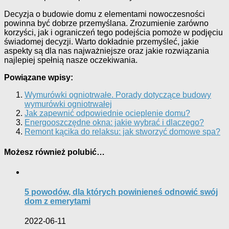
Decyzja o budowie domu z elementami nowoczesności
powinna być dobrze przemyślana. Zrozumienie zarówno
korzyści, jak i ograniczeń tego podejścia pomoże w podjęciu
świadomej decyzji. Warto dokładnie przemyśleć, jakie
aspekty są dla nas najważniejsze oraz jakie rozwiązania
najlepiej spełnią nasze oczekiwania.
Powiązane wpisy:
Wymurówki ogniotrwałe. Porady dotyczące budowy
wymurówki ogniotrwałej
Jak zapewnić odpowiednie ocieplenie domu?
Energooszczędne okna: jakie wybrać i dlaczego?
Remont kącika do relaksu: jak stworzyć domowe spa?
Możesz również polubić…
5 powodów, dla których powinieneś odnowić swój
dom z emerytami
2022-06-11