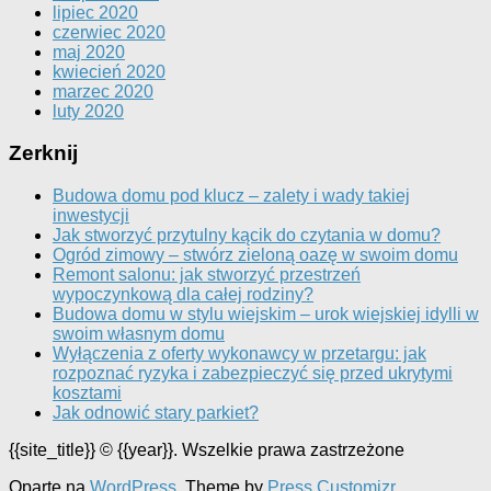
lipiec 2020
czerwiec 2020
maj 2020
kwiecień 2020
marzec 2020
luty 2020
Zerknij
Budowa domu pod klucz – zalety i wady takiej
inwestycji
Jak stworzyć przytulny kącik do czytania w domu?
Ogród zimowy – stwórz zieloną oazę w swoim domu
Remont salonu: jak stworzyć przestrzeń
wypoczynkową dla całej rodziny?
Budowa domu w stylu wiejskim – urok wiejskiej idylli w
swoim własnym domu
Wyłączenia z oferty wykonawcy w przetargu: jak
rozpoznać ryzyka i zabezpieczyć się przed ukrytymi
kosztami
Jak odnowić stary parkiet?
{{site_title}} © {{year}}. Wszelkie prawa zastrzeżone
Oparte na
WordPress
. Theme by
Press Customizr
.