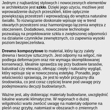
Jednym z najbardziej stylowych i nowoczesnych elementów
w architekturze jest
szkło
. Dzięki jego użyciu, możliwe jest
wprowadzenie dużych przeszkleń, które optycznie
powiększają przestrzeń i wprowadzają do wnętrza naturalne
światło. To rozwiązanie doskonale wpisuje się w trend
otwartych przestrzeni oraz harmonijnego łączenia wnętrza z
otoczeniem. Dodatkowo, nowoczesne technologie
pozwalają na projektowanie szkła o zwiększonej odporności
na działanie czynników zewnętrznych, co zapewnia wysoki
poziom bezpieczeństwa.
Drewno kompozytowe
to materiał, który łączy zalety
drewna i tworzyw sztucznych. Jest odporny na wilgoć, nie
podlega deformacjom oraz nie wymaga skomplikowanej
konserwacji. Idealnie sprawdza się przy budowie tarasów,
balustrad czy elewacji, oferując ciepły i naturalny wygląd,
który wpisuje się w nowoczesną estetykę. Ponadto, jego
właściwości sprawiają, że jest to wybór przyjazny dla
środowiska, co jest coraz częściej brane pod uwagę przy
podejmowaniu decyzji budowlanych.
Ważne jest, aby dobierając materiały budowlane, uwzględnić
lokalne warunki klimatyczne. W regionach o dużej
wilgotności warto zwrócić uwagę na materiały odporne na
pleśń oraz grzyby, natomiast w obszarach o zmiennych