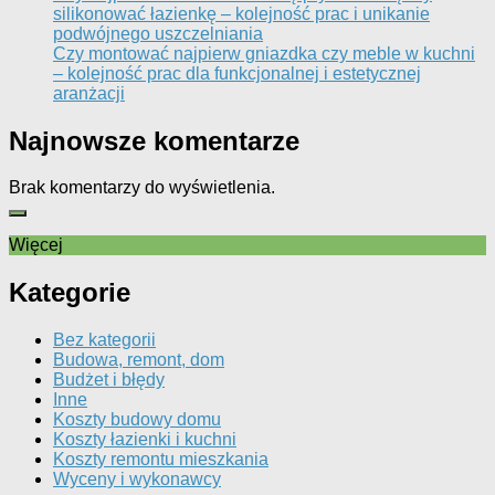
silikonować łazienkę – kolejność prac i unikanie
podwójnego uszczelniania
Czy montować najpierw gniazdka czy meble w kuchni
– kolejność prac dla funkcjonalnej i estetycznej
aranżacji
Najnowsze komentarze
Brak komentarzy do wyświetlenia.
Więcej
Kategorie
Bez kategorii
Budowa, remont, dom
Budżet i błędy
Inne
Koszty budowy domu
Koszty łazienki i kuchni
Koszty remontu mieszkania
Wyceny i wykonawcy