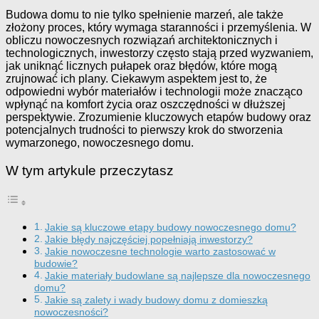
Budowa domu to nie tylko spełnienie marzeń, ale także
złożony proces, który wymaga staranności i przemyślenia. W
obliczu nowoczesnych rozwiązań architektonicznych i
technologicznych, inwestorzy często stają przed wyzwaniem,
jak uniknąć licznych pułapek oraz błędów, które mogą
zrujnować ich plany. Ciekawym aspektem jest to, że
odpowiedni wybór materiałów i technologii może znacząco
wpłynąć na komfort życia oraz oszczędności w dłuższej
perspektywie. Zrozumienie kluczowych etapów budowy oraz
potencjalnych trudności to pierwszy krok do stworzenia
wymarzonego, nowoczesnego domu.
W tym artykule przeczytasz
Jakie są kluczowe etapy budowy nowoczesnego domu?
Jakie błędy najczęściej popełniają inwestorzy?
Jakie nowoczesne technologie warto zastosować w
budowie?
Jakie materiały budowlane są najlepsze dla nowoczesnego
domu?
Jakie są zalety i wady budowy domu z domieszką
nowoczesności?