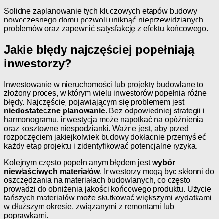
Solidne zaplanowanie tych kluczowych etapów budowy
nowoczesnego domu pozwoli uniknąć nieprzewidzianych
problemów oraz zapewnić satysfakcję z efektu końcowego.
Jakie błędy najczęściej popełniają
inwestorzy?
Inwestowanie w nieruchomości lub projekty budowlane to
złożony proces, w którym wielu inwestorów popełnia różne
błędy. Najczęściej pojawiającym się problemem jest
niedostateczne planowanie
. Bez odpowiedniej strategii i
harmonogramu, inwestycja może napotkać na opóźnienia
oraz kosztowne niespodzianki. Ważne jest, aby przed
rozpoczęciem jakiejkolwiek budowy dokładnie przemyśleć
każdy etap projektu i zidentyfikować potencjalne ryzyka.
Kolejnym często popełnianym błędem jest
wybór
niewłaściwych materiałów
. Inwestorzy mogą być skłonni do
oszczędzania na materiałach budowlanych, co często
prowadzi do obniżenia jakości końcowego produktu. Użycie
tańszych materiałów może skutkować większymi wydatkami
w dłuższym okresie, związanymi z remontami lub
poprawkami.