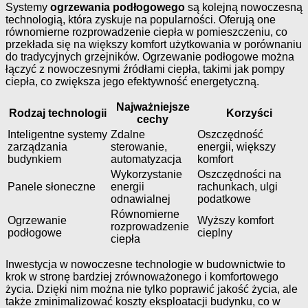
Systemy
ogrzewania podłogowego
są kolejną nowoczesną
technologią, która zyskuje na popularności. Oferują one
równomierne rozprowadzenie ciepła w pomieszczeniu, co
przekłada się na większy komfort użytkowania w porównaniu
do tradycyjnych grzejników. Ogrzewanie podłogowe można
łączyć z nowoczesnymi źródłami ciepła, takimi jak pompy
ciepła, co zwiększa jego efektywność energetyczną.
Najważniejsze
Rodzaj technologii
Korzyści
cechy
Inteligentne systemy
Zdalne
Oszczędność
zarządzania
sterowanie,
energii, większy
budynkiem
automatyzacja
komfort
Wykorzystanie
Oszczędności na
Panele słoneczne
energii
rachunkach, ulgi
odnawialnej
podatkowe
Równomierne
Ogrzewanie
Wyższy komfort
rozprowadzenie
podłogowe
cieplny
ciepła
Inwestycja w nowoczesne technologie w budownictwie to
krok w stronę bardziej zrównoważonego i komfortowego
życia. Dzięki nim można nie tylko poprawić jakość życia, ale
także zminimalizować koszty eksploatacji budynku, co w