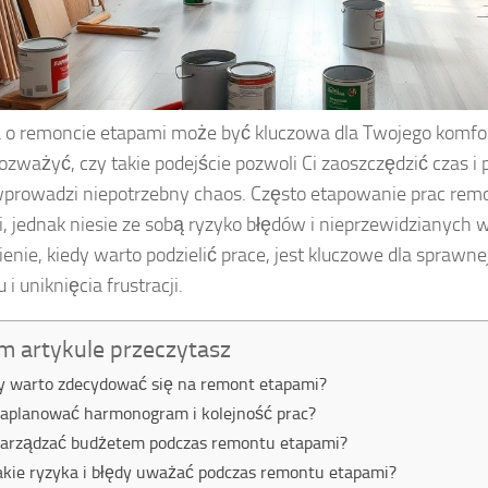
 o remoncie etapami może być kluczowa dla Twojego komfor
ozważyć, czy takie podejście pozwoli Ci zaoszczędzić czas i 
wprowadzi niepotrzebny chaos. Często etapowanie prac re
i, jednak niesie ze sobą ryzyko błędów i nieprzewidzianych
enie, kiedy warto podzielić prace, jest kluczowe dla sprawnej
i uniknięcia frustracji.
m artykule przeczytasz
y warto zdecydować się na remont etapami?
zaplanować harmonogram i kolejność prac?
zarządzać budżetem podczas remontu etapami?
akie ryzyka i błędy uważać podczas remontu etapami?