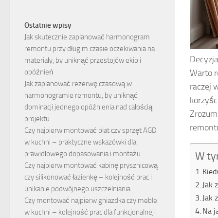
Ostatnie wpisy
Jak skutecznie zaplanować harmonogram
remontu przy długim czasie oczekiwania na
Decyzja
materiały, by uniknąć przestojów ekip i
Warto r
opóźnień
Jak zaplanować rezerwę czasową w
raczej 
harmonogramie remontu, by uniknąć
korzyśc
dominacji jednego opóźnienia nad całością
Zrozumi
projektu
remontu 
Czy najpierw montować blat czy sprzęt AGD
w kuchni – praktyczne wskazówki dla
prawidłowego dopasowania i montażu
W ty
Czy najpierw montować kabinę prysznicową
Kied
czy silikonować łazienkę – kolejność prac i
Jak 
unikanie podwójnego uszczelniania
Jak 
Czy montować najpierw gniazdka czy meble
Na j
w kuchni – kolejność prac dla funkcjonalnej i