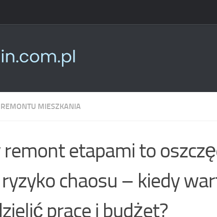
 REMONTU MIESZKANIA
 remont etapami to oszcz
 ryzyko chaosu – kiedy war
zielić prace i budżet?