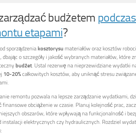
 zarządzać budżetem
podcza
ontu etapami
?
 od sporządzenia
kosztorysu
materiałów oraz kosztów roboci
, dbając o szczegóły i jakość wybranych materiałów, które 
ateczny
budżet
. Ustal rezerwę na nieprzewidziane wydatki n
ej
10-20%
całkowitych kosztów, aby uniknąć stresu związan
ami.
nie remontu pozwala na lepsze zarządzanie wydatkami, dz
ć finansowe obciążenie w czasie. Planuj kolejność prac, zac
iejszych obszarów, które wpływają na funkcjonalność i bez
d instalacji elektrycznych czy hydraulicznych. Rozdziel wydat
k: