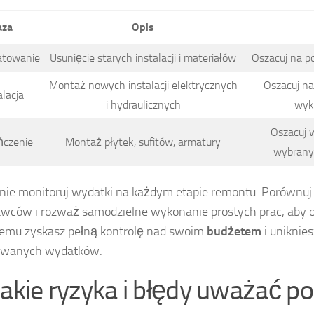
aza
Opis
towanie
Usunięcie starych instalacji i materiałów
Oszacuj na p
Montaż nowych instalacji elektrycznych
Oszacuj na
alacja
i hydraulicznych
wyk
Oszacuj 
czenie
Montaż płytek, sufitów, armatury
wybrany
nie monitoruj wydatki na każdym etapie remontu. Porównuj 
ców i rozważ samodzielne wykonanie prostych prac, aby 
temu zyskasz pełną kontrolę nad swoim
budżetem
i uniknie
owanych wydatków.
jakie ryzyka i błędy uważać p