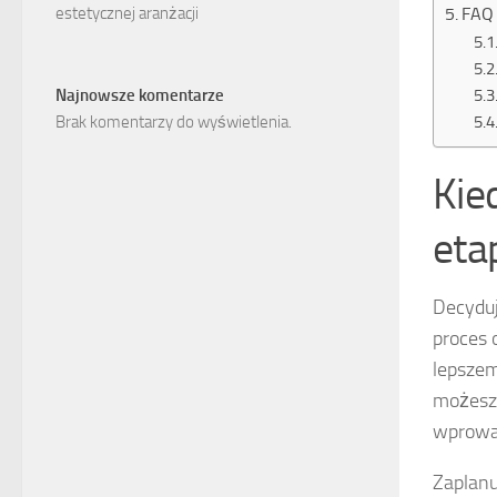
FAQ 
estetycznej aranżacji
Najnowsze komentarze
Brak komentarzy do wyświetlenia.
Kie
eta
Decyduj
proces 
lepszem
możesz 
wprowa
Zaplanu