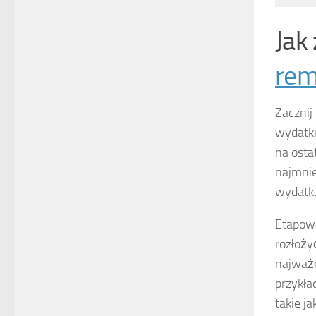
Jak
rem
Zacznij
wydatki
na ost
najmni
wydatk
Etapowa
rozłoży
najważn
przykła
takie ja