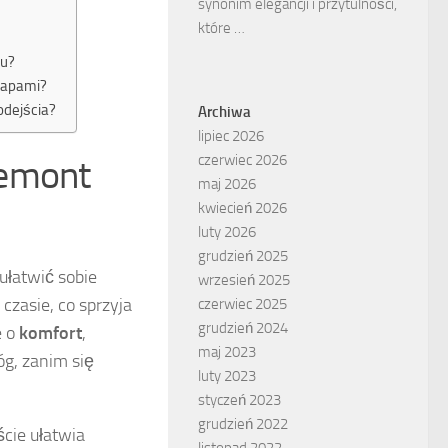
synonim elegancji i przytulności,
które …
iu?
etapami?
odejścia?
Archiwa
lipiec 2026
czerwiec 2026
remont
maj 2026
kwiecień 2026
luty 2026
grudzień 2025
ułatwić sobie
wrzesień 2025
czasie, co sprzyja
czerwiec 2025
grudzień 2024
e o
komfort
,
maj 2023
óg, zanim się
luty 2023
styczeń 2023
grudzień 2022
ście ułatwia
listopad 2022