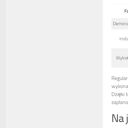
F
Demona
Inst
Wykoń
Regular
wykonaw
Dzięki 
zaplan
Na 