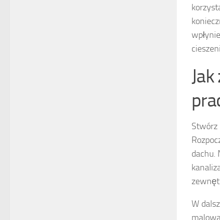
korzyst
koniec
wpłyni
ciesze
Jak
pra
Stwórz
Rozpocz
dachu. 
kanaliz
zewnętr
W dalsz
malowan