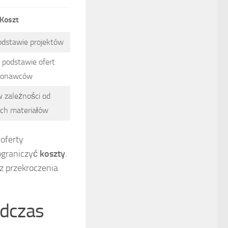
Koszt
odstawie projektów
 podstawie ofert
onawców
w zależności od
ch materiałów
oferty
ograniczyć
koszty
.
sz przekroczenia
odczas