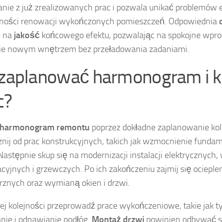
anie z już zrealizowanych prac i pozwala unikać problemów 
zności renowacji wykończonych pomieszczeń. Odpowiednia
e na
jakość
końcowego efektu, pozwalając na spokojne wpro
nie nowym wnętrzem bez przeładowania zadaniami.
 zaplanować harmonogram i k
c?
harmonogram remontu
poprzez dokładne zaplanowanie kole
nij od prac konstrukcyjnych, takich jak wzmocnienie funda
Następnie skup się na modernizacji instalacji elektrycznych
acyjnych i grzewczych. Po ich zakończeniu zajmij się ociepl
znych oraz wymianą okien i drzwi.
ej kolejności przeprowadź prace wykończeniowe, takie jak t
ie i odnawianie podłóg.
Montaż drzwi
powinien odbywać 