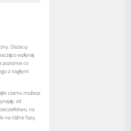
s
zny. Oszacuj
znacząco wpłyną
a poziomie co
ego z nagłymi
ięki czemu możesz
zynając od
pieczeństwo, na
ki na różne fazy,