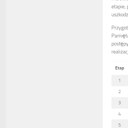
etapie,
uszkodz
Przygo
Pamięta
postępy
realiza
Etap
1
2
3
4
5