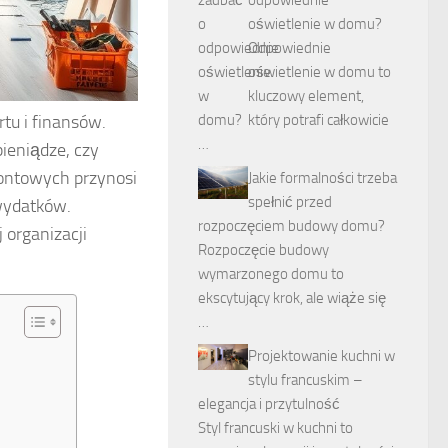
oświetlenie w domu?
Odpowiednie
oświetlenie w domu to
kluczowy element,
tu i finansów.
który potrafi całkowicie
…
pieniądze, czy
montowych przynosi
Jakie formalności trzeba
spełnić przed
 wydatków.
rozpoczęciem budowy domu?
 organizacji
Rozpoczęcie budowy
wymarzonego domu to
ekscytujący krok, ale wiąże się
…
Projektowanie kuchni w
stylu francuskim –
elegancja i przytulność
Styl francuski w kuchni to