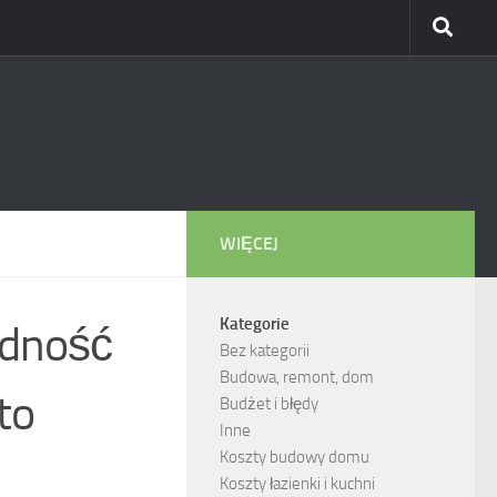
WIĘCEJ
Kategorie
ędność
Bez kategorii
Budowa, remont, dom
to
Budżet i błędy
Inne
Koszty budowy domu
Koszty łazienki i kuchni