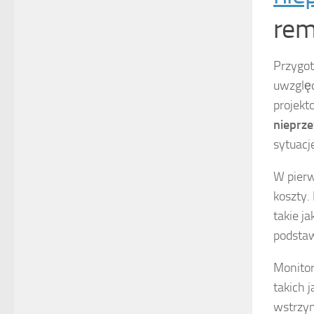
rem
Przygo
uwzględ
projekt
nieprze
sytuacj
W pierw
koszty.
takie j
podsta
Monitor
takich 
wstrzym