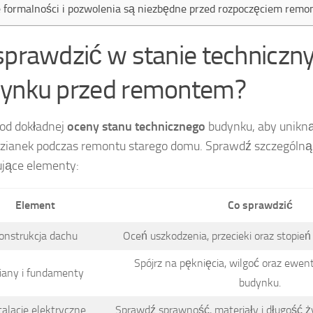
e formalności i pozwolenia są niezbędne przed rozpoczęciem remo
sprawdzić w stanie technicz
ynku przed remontem?
 od dokładnej
oceny stanu technicznego
budynku, aby unikn
zianek podczas remontu starego domu. Sprawdź szczególn
jące elementy:
Element
Co sprawdzić
onstrukcja dachu
Oceń uszkodzenia, przecieki oraz stopień
Spójrz na pęknięcia, wilgoć oraz ewen
iany i fundamenty
budynku.
talacje elektryczne
Sprawdź sprawność, materiały i długość ży