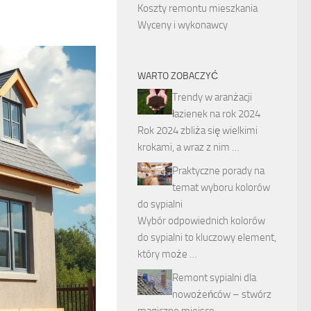
Koszty remontu mieszkania
Wyceny i wykonawcy
WARTO ZOBACZYĆ
Trendy w aranżacji
łazienek na rok 2024
Rok 2024 zbliża się wielkimi
krokami, a wraz z nim …
Praktyczne porady na
temat wyboru kolorów
do sypialni
Wybór odpowiednich kolorów
do sypialni to kluczowy element,
który może …
Remont sypialni dla
nowożeńców – stwórz
magiczne miejsce