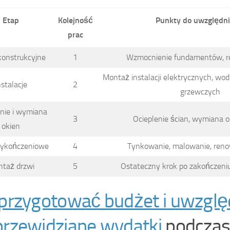
Etap
Kolejność
Punkty do uwzględni
prac
konstrukcyjne
1
Wzmocnienie fundamentów, r
Montaż instalacji elektrycznych, wo
nstalacje
2
grzewczych
nie i wymiana
3
Ocieplenie ścian, wymiana ok
okien
wykończeniowe
4
Tynkowanie, malowanie, reno
taż drzwi
5
Ostateczny krok po zakończeni
przygotować budżet i uwzglę
przewidziane wydatki
podcza