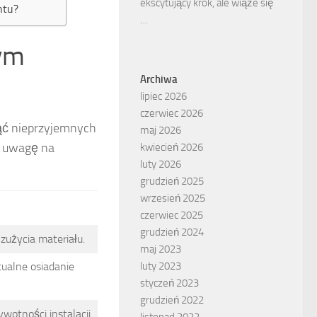
ekscytujący krok, ale wiąże się
ntu?
…
nym
Archiwa
lipiec 2026
czerwiec 2026
ąć nieprzyjemnych
maj 2026
ą uwagę na
kwiecień 2026
luty 2026
grudzień 2025
wrzesień 2025
czerwiec 2025
grudzień 2024
 zużycia materiału.
maj 2023
tualne osiadanie
luty 2023
styczeń 2023
grudzień 2022
wotności instalacji.
listopad 2022