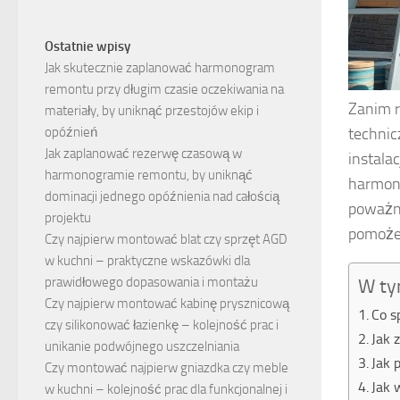
Ostatnie wpisy
Jak skutecznie zaplanować harmonogram
remontu przy długim czasie oczekiwania na
Zanim 
materiały, by uniknąć przestojów ekip i
technic
opóźnień
Jak zaplanować rezerwę czasową w
instala
harmonogramie remontu, by uniknąć
harmon
dominacji jednego opóźnienia nad całością
poważny
projektu
pomoże 
Czy najpierw montować blat czy sprzęt AGD
w kuchni – praktyczne wskazówki dla
prawidłowego dopasowania i montażu
W ty
Czy najpierw montować kabinę prysznicową
Co s
czy silikonować łazienkę – kolejność prac i
Jak 
unikanie podwójnego uszczelniania
Jak 
Czy montować najpierw gniazdka czy meble
Jak 
w kuchni – kolejność prac dla funkcjonalnej i