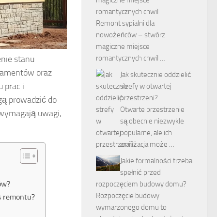
romantycznych chwil
Remont sypialni dla
nowożeńców – stwórz
magiczne miejsce
enie stanu
romantycznych chwil …
ndamentów oraz
Jak skutecznie oddzielić
 prac i
strefy w otwartej
przestrzeni?
gą prowadzić do
Otwarte przestrzenie
 wymagają uwagi,
są obecnie niezwykle
.
popularne, ale ich
aranżacja może …
Jakie formalności trzeba
spełnić przed
ów?
rozpoczęciem budowy domu?
Rozpoczęcie budowy
s remontu?
wymarzonego domu to
?