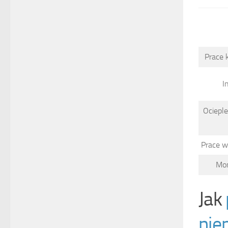
Prace 
I
Ocieple
Prace 
Mon
Jak
nie