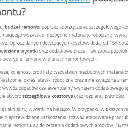
ontu?
tuj
budżet remontu
poprzez sporządzenie szczegółowego ko
niającego wszystkie niezbędne materiały, robociznę, wynaje
owe. Oprócz danych dotyczących kosztów, dodaj od 15% do 
widziane wydatki
oraz dodatkowe prace. Taki zapas pozwoli
e awaryjne i zmiany w planach remontowych.
szej kolejności zrób listę wszystkich niezbędnych materiałów
 Następnie, określ stawki robocizny oraz inne związane z r
ak wywóz odpadów czy ewentualny wynajem dodatkowego spr
wie stwórz
szczegółowy kosztorys
oraz rozplanuj płatności.
uj i aktualizuj wydatki na bieżąco. W przypadku większych n
jak nieprzewidziane uszkodzenia, rozważ etapowanie prac l
anie remontu, aż do zebrania dodatkowych środków. Tą me