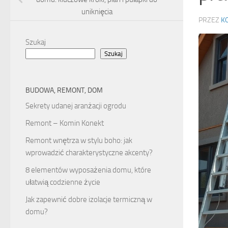
uniknięcia
PRZEZ
K
Szukaj
Szukaj
BUDOWA, REMONT, DOM
Sekrety udanej aranżacji ogrodu
Remont – Komin Konekt
Remont wnętrza w stylu boho: jak
wprowadzić charakterystyczne akcenty?
8 elementów wyposażenia domu, które
ułatwią codzienne życie
Jak zapewnić dobre izolacje termiczną w
domu?