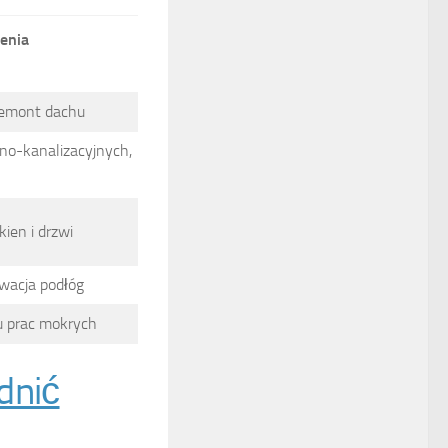
enia
emont dachu
dno-kanalizacyjnych,
ien i drzwi
wacja podłóg
u prac mokrych
dnić
s