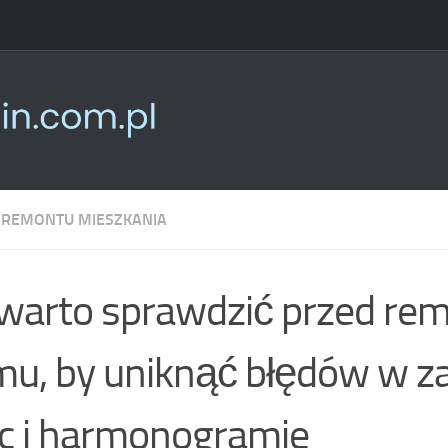
 REMONTU MIESZKANIA
warto sprawdzić przed r
u, by uniknąć błędów w za
c i harmonogramie