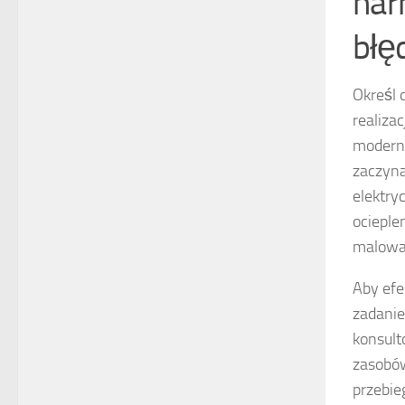
har
błę
Określ 
realizac
moderni
zaczyna
elektry
ocieple
malowa
Aby ef
zadanie
konsult
zasobów
przebie