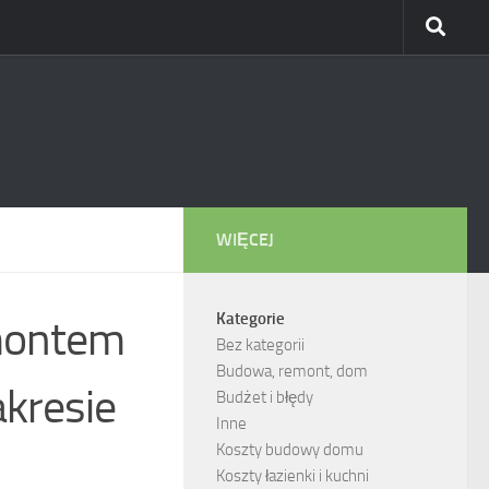
WIĘCEJ
Kategorie
emontem
Bez kategorii
Budowa, remont, dom
kresie
Budżet i błędy
Inne
Koszty budowy domu
Koszty łazienki i kuchni