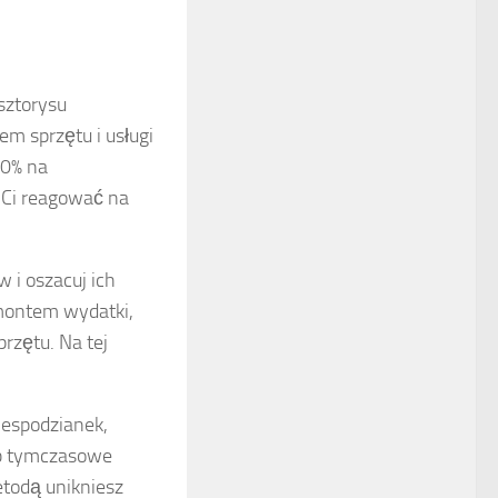
sztorysu
m sprzętu i usługi
20% na
 Ci reagować na
 i oszacuj ich
emontem wydatki,
zętu. Na tej
iespodzianek,
ub tymczasowe
todą unikniesz