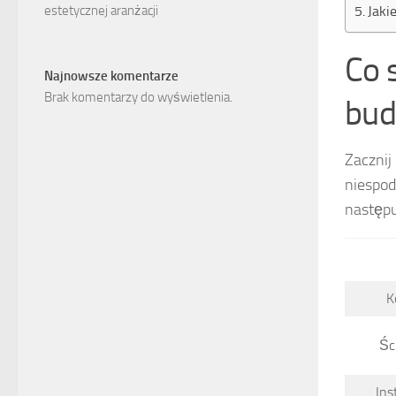
Jaki
estetycznej aranżacji
Co 
Najnowsze komentarze
Brak komentarzy do wyświetlenia.
bud
Zacznij
niespod
następu
K
Śc
Ins