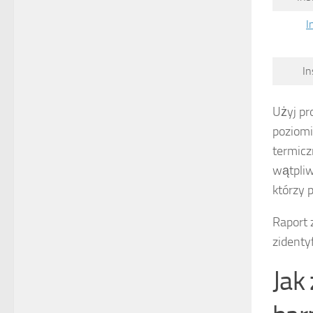
I
In
Użyj pr
poziomi
termicz
wątpliw
którzy 
Raport 
zidenty
Jak