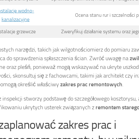
nstalacje wodno-
Ocena stanu rur i szczelności 
kanalizacyjne
stalacje grzewcze
Zweryfikuj działanie systemu oraz je
ostych narzędzi, takich jak wilgotnościomierz do pomiaru za
ca do sprawdzenia spłaszczenia ścian. Zwróć uwagę na
zwi
ne oraz pleśń, ponieważ mogą wskazywać na ukryte uszkodz
ości, skonsultuj się z fachowcami, takimi jak architekt czy 
pomogą określić właściwy
zakres prac remontowych
.
z inspekcji stworzy podstawę do szczegółowego kosztorysu,
fikowaniu ukrytych usterek związanych z
remontem stareg
 zaplanować zakres prac i