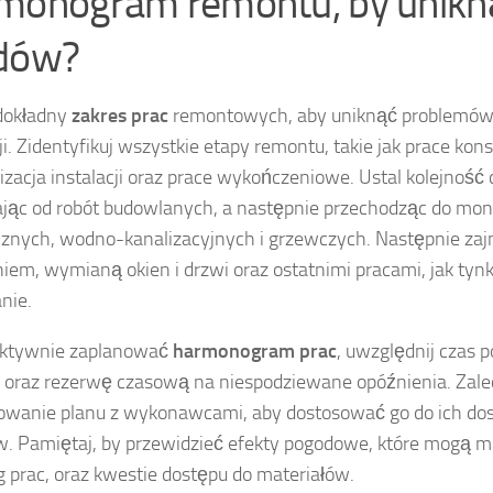
monogram remontu, by unikn
dów?
dokładny
zakres prac
remontowych, aby uniknąć problemów 
ji. Zidentyfikuj wszystkie etapy remontu, takie jak prace kon
zacja instalacji oraz prace wykończeniowe. Ustal kolejność 
jąc od robót budowlanych, a następnie przechodząc do mont
cznych, wodno-kanalizacyjnych i grzewczych. Następnie zajm
niem, wymianą okien i drzwi oraz ostatnimi pracami, jak tyn
nie.
ektywnie zaplanować
harmonogram prac
, uwzględnij czas 
 oraz rezerwę czasową na niespodziewane opóźnienia. Zale
owanie planu z wykonawcami, aby dostosować go do ich dos
. Pamiętaj, by przewidzieć efekty pogodowe, które mogą 
g prac, oraz kwestie dostępu do materiałów.