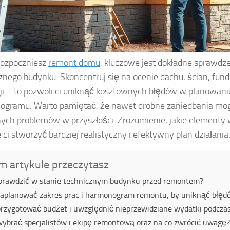
rozpoczniesz
remont domu
, kluczowe jest dokładne sprawdz
znego budynku. Skoncentruj się na ocenie dachu, ścian, fu
cji – to pozwoli ci uniknąć kosztownych błędów w planowaniu
ogramu. Warto pamiętać, że nawet drobne zaniedbania mo
ch problemów w przyszłości. Zrozumienie, jakie elementy
ci stworzyć bardziej realistyczny i efektywny plan działania
m artykule przeczytasz
prawdzić w stanie technicznym budynku przed remontem?
zaplanować zakres prac i harmonogram remontu, by uniknąć błęd
przygotować budżet i uwzględnić nieprzewidziane wydatki podcza
wybrać specjalistów i ekipę remontową oraz na co zwrócić uwagę