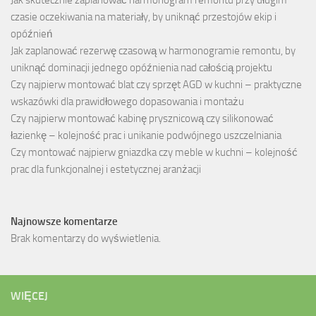
Jak skutecznie zaplanować harmonogram remontu przy długim
czasie oczekiwania na materiały, by uniknąć przestojów ekip i
opóźnień
Jak zaplanować rezerwę czasową w harmonogramie remontu, by
uniknąć dominacji jednego opóźnienia nad całością projektu
Czy najpierw montować blat czy sprzęt AGD w kuchni – praktyczne
wskazówki dla prawidłowego dopasowania i montażu
Czy najpierw montować kabinę prysznicową czy silikonować
łazienkę – kolejność prac i unikanie podwójnego uszczelniania
Czy montować najpierw gniazdka czy meble w kuchni – kolejność
prac dla funkcjonalnej i estetycznej aranżacji
Najnowsze komentarze
Brak komentarzy do wyświetlenia.
WIĘCEJ