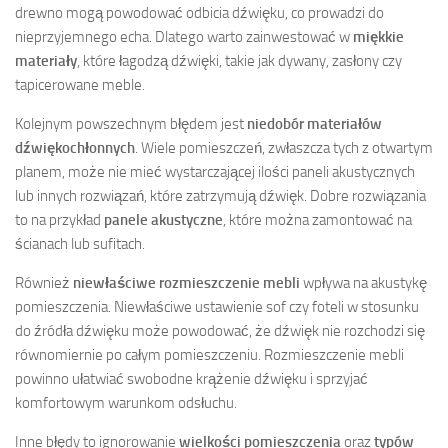
drewno mogą powodować odbicia dźwięku, co prowadzi do
nieprzyjemnego echa. Dlatego warto zainwestować w
miękkie
materiały
, które łagodzą dźwięki, takie jak dywany, zasłony czy
tapicerowane meble.
Kolejnym powszechnym błędem jest
niedobór materiałów
dźwiękochłonnych
. Wiele pomieszczeń, zwłaszcza tych z otwartym
planem, może nie mieć wystarczającej ilości paneli akustycznych
lub innych rozwiązań, które zatrzymują dźwięk. Dobre rozwiązania
to na przykład
panele akustyczne
, które można zamontować na
ścianach lub sufitach.
Również
niewłaściwe rozmieszczenie mebli
wpływa na akustykę
pomieszczenia. Niewłaściwe ustawienie sof czy foteli w stosunku
do źródła dźwięku może powodować, że dźwięk nie rozchodzi się
równomiernie po całym pomieszczeniu. Rozmieszczenie mebli
powinno ułatwiać swobodne krążenie dźwięku i sprzyjać
komfortowym warunkom odsłuchu.
Inne błędy to ignorowanie
wielkości pomieszczenia
oraz
typów