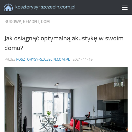
Skip to content
BUDOWA, REMONT, DOM
Jak osiągnąć optymalną akustykę w swoim
domu?
PRZEZ
KOSZTORYSY-SZCZECIN.COM.PL
·
2021-11-19