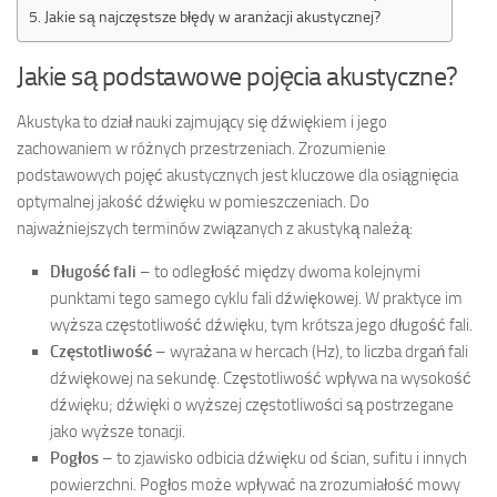
Jakie są najczęstsze błędy w aranżacji akustycznej?
Jakie są podstawowe pojęcia akustyczne?
Akustyka to dział nauki zajmujący się dźwiękiem i jego
zachowaniem w różnych przestrzeniach. Zrozumienie
podstawowych pojęć akustycznych jest kluczowe dla osiągnięcia
optymalnej jakość dźwięku w pomieszczeniach. Do
najważniejszych terminów związanych z akustyką należą:
Długość fali
– to odległość między dwoma kolejnymi
punktami tego samego cyklu fali dźwiękowej. W praktyce im
wyższa częstotliwość dźwięku, tym krótsza jego długość fali.
Częstotliwość
– wyrażana w hercach (Hz), to liczba drgań fali
dźwiękowej na sekundę. Częstotliwość wpływa na wysokość
dźwięku; dźwięki o wyższej częstotliwości są postrzegane
jako wyższe tonacji.
Pogłos
– to zjawisko odbicia dźwięku od ścian, sufitu i innych
powierzchni. Pogłos może wpływać na zrozumiałość mowy