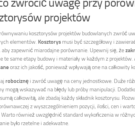
co zwrócić uwagę przy poró
ztorysów projektów
równywaniu kosztorysów projektów budowlanych zwróć uwa
wych elementów.
Kosztorys
musi być szczegółowy i zawiera
, aby zapewnić miarodajne porównanie. Upewnij się, że
zak
e te same etapy budowy i materiały w każdym z projektów. 
ane
oraz ich jakość, ponieważ wpływają one na całkowity k
aj
robociznę
i zwróć uwagę na ceny jednostkowe. Duże róż
ny mogą wskazywać na błędy lub próby manipulacji. Dodatkow
 sumą całkowitą, ale zbadaj każdy składnik kosztorysu. Roz
porównawczej z wyszczególnieniem pozycji, ilości, cen i warto
. Warto również uwzględnić standard wykończenia w różnyc
nie było rzetelne i adekwatne.