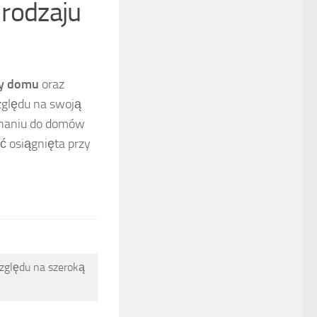
 rodzaju
ły domu
oraz
zględu na swoją
wnaniu do domów
 osiągnięta przy
zględu na szeroką