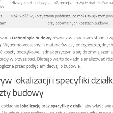
Niższy koszt budowy za m2, mniejsze zużycie materiałów na
owy
 z
Możliwość wykorzystania poddasza, co może zwiększyć pow
zem
przy optymalnych kosztach budowy.
owana
technologia budowy
również w znacznym stopniu w
y
. Wybór nowoczesnych materiałów czy energooszczędnyc
ć koszty początkowe, jednak przyczynia się do zmniejszen
tację w przyszłości. Dlatego warto dokładnie analizować róż
ogiczne przed podjęciem decyzji o budowie.
w lokalizacji i specyfiki działk
zty budowy
j dokładnie
lokalizację
oraz
specyfikę działki
, aby właściwie 
 Wybór miejsca realizacji inwestycji znacząco wpływa na w