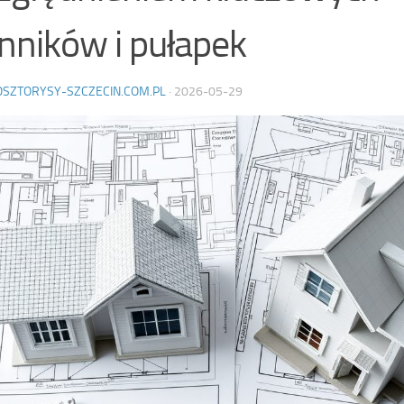
nników i pułapek
OSZTORYSY-SZCZECIN.COM.PL
·
2026-05-29