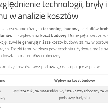
ględnienie technologii, bryły i
u w analizie kosztów
 zastosowanie różnych
technologii budowy
, kształtów
bry
domów
, co wpływa na
koszt budowy
. Domy piętrowe, ze w
kcję, zwykle generują niższe koszty budowy za m2 w poró
wych. Dzięki temu większa powierzchnia użytkowa może być
h kosztach materiałów i robocizny.
 analizy kosztów, weź pod uwagę następujące aspekty:
omu
Wpływ na koszt budowy
m
Większe zużycie materiałów, wyższe koszty robocizny ze w
owy
podstawę budynku.
m