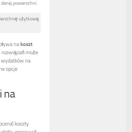
 danej powierzchni.
ierzchnię użytkową
pływa na
koszt
h rozwiązań może
ia wydatków na
ne opcje
i na
ocenić koszty
ydatki, ponieważ