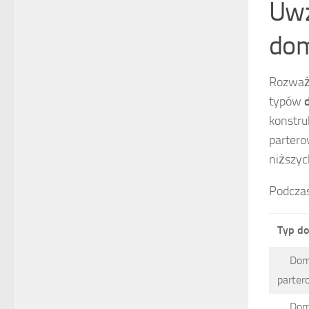
Uwz
dom
Rozważ
typów
konstru
partero
niższyc
Podczas
Typ d
Do
parter
Do