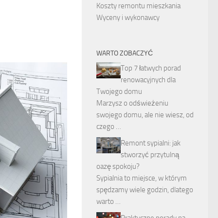
Koszty remontu mieszkania
Wyceny i wykonawcy
WARTO ZOBACZYĆ
Top 7 łatwych porad
renowacyjnych dla
Twojego domu
Marzysz o odświeżeniu
swojego domu, ale nie wiesz, od
czego …
Remont sypialni: jak
stworzyć przytulną
oazę spokoju?
Sypialnia to miejsce, w którym
spędzamy wiele godzin, dlatego
warto …
Praktyczne porady na