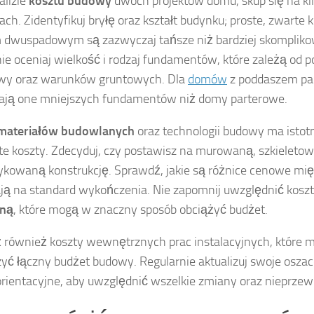
alizie
kosztu budowy
dwóch projektów domu, skup się na ki
ach. Zidentyfikuj bryłę oraz kształt budynku; proste, zwarte k
 dwuspadowym są zazwyczaj tańsze niż bardziej skompliko
ie oceniaj wielkość i rodzaj fundamentów, które zależą od 
wy oraz warunków gruntowych. Dla
domów
z poddaszem pam
ją one mniejszych fundamentów niż domy parterowe.
materiałów budowlanych
oraz technologii budowy ma isto
te koszty. Zdecyduj, czy postawisz na murowaną, szkieletow
ykowaną konstrukcję. Sprawdź, jakie są różnice cenowe międ
ą na standard wykończenia. Nie zapomnij uwzględnić kosz
zną
, które mogą w znaczny sposób obciążyć budżet.
również koszty wewnętrznych prac instalacyjnych, które 
yć łączny budżet budowy. Regularnie aktualizuj swoje oszac
 orientacyjne, aby uwzględnić wszelkie zmiany oraz nieprzew