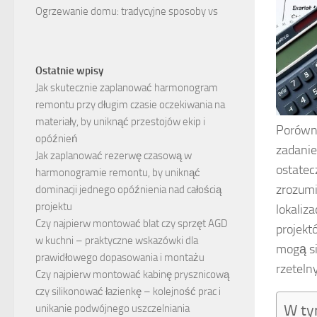
Ogrzewanie domu: tradycyjne sposoby vs
Ostatnie wpisy
Jak skutecznie zaplanować harmonogram
remontu przy długim czasie oczekiwania na
materiały, by uniknąć przestojów ekip i
Porówn
opóźnień
zadanie
Jak zaplanować rezerwę czasową w
ostatec
harmonogramie remontu, by uniknąć
zrozumi
dominacji jednego opóźnienia nad całością
projektu
lokaliz
Czy najpierw montować blat czy sprzęt AGD
projekt
w kuchni – praktyczne wskazówki dla
mogą si
prawidłowego dopasowania i montażu
rzeteln
Czy najpierw montować kabinę prysznicową
czy silikonować łazienkę – kolejność prac i
W ty
unikanie podwójnego uszczelniania