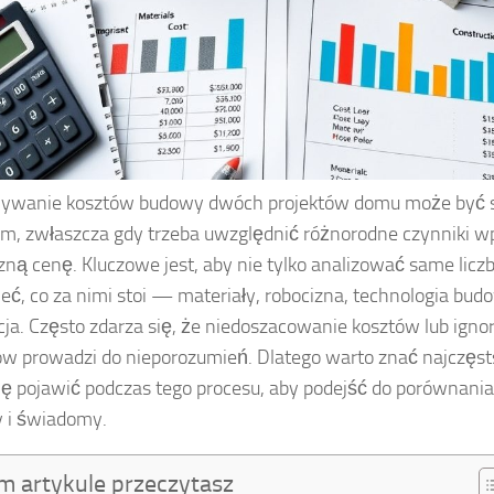
ywanie kosztów budowy dwóch projektów domu może być
m, zwłaszcza gdy trzeba uwzględnić różnorodne czynniki w
zną cenę. Kluczowe jest, aby nie tylko analizować same liczb
eć, co za nimi stoi — materiały, robocizna, technologia bud
acja. Często zdarza się, że niedoszacowanie kosztów lub igno
ów prowadzi do nieporozumień. Dlatego warto znać najczęsts
ę pojawić podczas tego procesu, aby podejść do porównani
y i świadomy.
m artykule przeczytasz