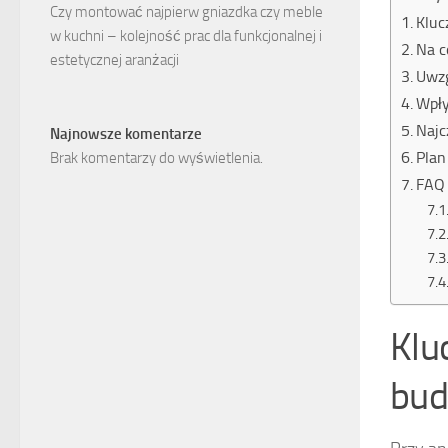
Czy montować najpierw gniazdka czy meble
Kluc
w kuchni – kolejność prac dla funkcjonalnej i
Na c
estetycznej aranżacji
Uwzg
Wpły
Najc
Najnowsze komentarze
Plan
Brak komentarzy do wyświetlenia.
FAQ 
Klu
bud