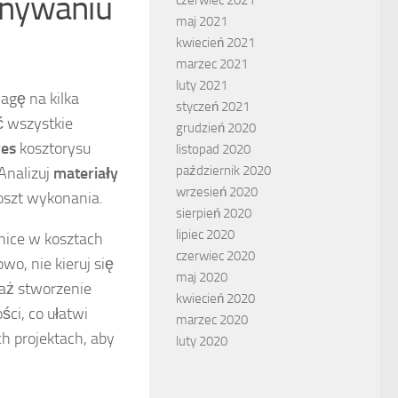
wnywaniu
maj 2021
kwiecień 2021
marzec 2021
luty 2021
gę na kilka
styczeń 2021
ć wszystkie
grudzień 2020
res
kosztorysu
listopad 2020
październik 2020
Analizuj
materiały
wrzesień 2020
oszt wykonania.
sierpień 2020
lipiec 2020
nice w kosztach
czerwiec 2020
o, nie kieruj się
maj 2020
waż stworzenie
kwiecień 2020
ści, co ułatwi
marzec 2020
h projektach, aby
luty 2020