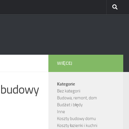
WIĘCEJ
Kategorie
y budowy
Bez kategorii
Budowa, remont, dom
Budżet i błędy
Inne
Koszty budowy domu
Koszty łazienki i kuchni