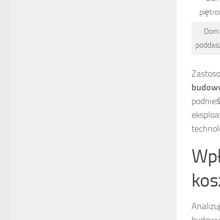
piętr
Dom
poddas
Zastos
budow
podnieś
eksploa
technol
Wpły
kos
Analizu
budowy.