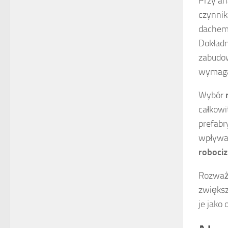
Przy an
czynnik
dachem
Dokładn
zabudo
wymaga
Wybór
całkowi
prefabr
wpływaj
roboci
Rozważ 
zwiększ
je jako