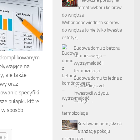
temat wyboru kolorów
do wnętrza
Wybór odpowiednich kolorów
do wnętrza to nie tylko kwestia
estetyki, …
Budowa domu z betonu
komórkowego –
 skomplikowanym
wytrzymałość i
pływające na
termoizolacja
y, ale także
Budowa domu to jedna z
owy oraz
najważniejszych
rowanie specyfiki
inwestycji w życiu,
ze pułapki, które
dlatego …
a w sposób
Kreatywne pomysły na
aranżację pokoju
dziecięcego