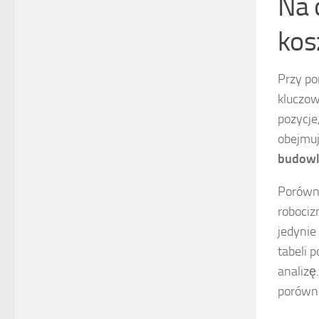
Na 
kos
Przy po
kluczo
pozycje
obejmuj
budowl
Porówn
robociz
jedynie
tabeli 
analizę
porówna