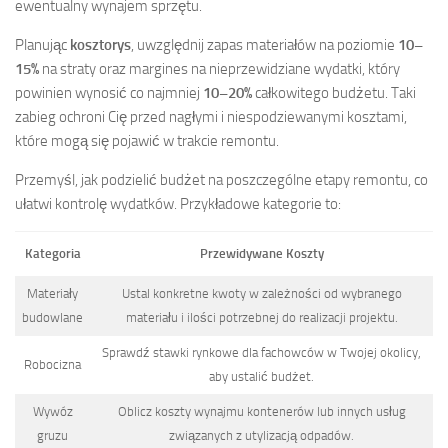
ewentualny wynajem sprzętu.
Planując
kosztorys
, uwzględnij zapas materiałów na poziomie
10–
15%
na straty oraz margines na nieprzewidziane wydatki, który
powinien wynosić co najmniej
10–20%
całkowitego budżetu. Taki
zabieg ochroni Cię przed nagłymi i niespodziewanymi kosztami,
które mogą się pojawić w trakcie remontu.
Przemyśl, jak podzielić budżet na poszczególne etapy remontu, co
ułatwi kontrolę wydatków. Przykładowe kategorie to:
Kategoria
Przewidywane Koszty
Materiały
Ustal konkretne kwoty w zależności od wybranego
budowlane
materiału i ilości potrzebnej do realizacji projektu.
Sprawdź stawki rynkowe dla fachowców w Twojej okolicy,
Robocizna
aby ustalić budżet.
Wywóz
Oblicz koszty wynajmu kontenerów lub innych usług
gruzu
związanych z utylizacją odpadów.