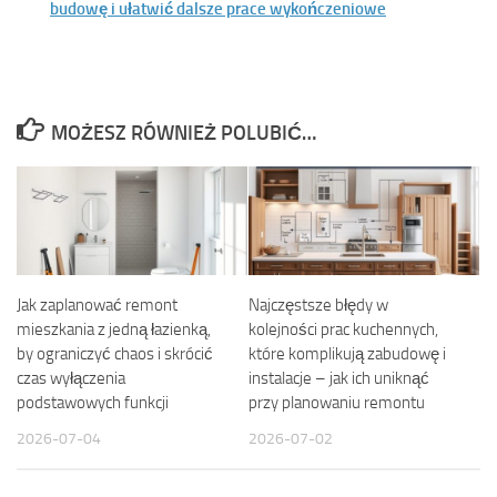
budowę i ułatwić dalsze prace wykończeniowe
MOŻESZ RÓWNIEŻ POLUBIĆ…
Jak zaplanować remont
Najczęstsze błędy w
mieszkania z jedną łazienką,
kolejności prac kuchennych,
by ograniczyć chaos i skrócić
które komplikują zabudowę i
czas wyłączenia
instalacje – jak ich uniknąć
podstawowych funkcji
przy planowaniu remontu
2026-07-04
2026-07-02