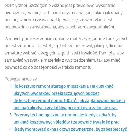
elektrycznej. Szczególnie ważne jest prawidłowe wykonanie
hydroizolacji w miejscach narażonych na wilgoć, takich jak ściany
pod prysznicem czy wanną. Upewnij się, że wentylacja jest
odpowiednio zainstalowana, aby zapobiec rozwojowi pleśni.
W innych pomieszczeniach dobierz materiały zgodne z funkcją tych
przestrzeni oraz ich estetyką. Dobrze przemyśl, jakie płytki oraz
armaturę wybrać, uwzględniając ich styl i trwałość. Pamiętaj, aby
zamawiać wszystkie materiały z wyprzedzeniem, tak aby mieć
pewność co do dostępności w trakcie remontu.
Powiązane wpisy:
Ile kosztuje remont starego mieszkania i jak uniknąć
ukrytych wydatków przekraczających budżet
Ile kosztuje remont domu 100 m²: jak zaplanować budżet i
uniknąć ukrytych wydatków przy różnym zakresie prac
Przerwy technologiczne w remoncie: kiedy czekać, by
uniknąć kosztownych błędów i zapewnić trwałość prac
Kiedy montować okna i drzwi zewnętrzne, by zabezpieczyć