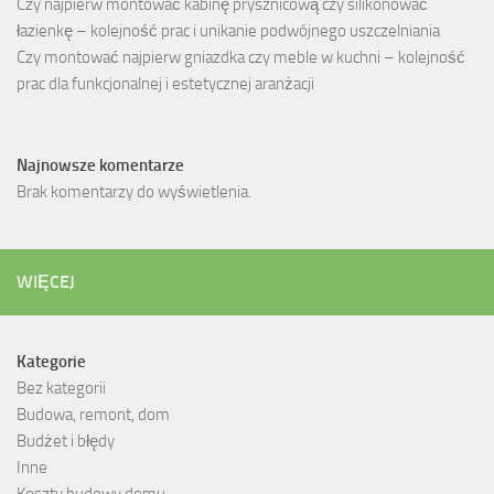
Czy najpierw montować kabinę prysznicową czy silikonować
łazienkę – kolejność prac i unikanie podwójnego uszczelniania
Czy montować najpierw gniazdka czy meble w kuchni – kolejność
prac dla funkcjonalnej i estetycznej aranżacji
Najnowsze komentarze
Brak komentarzy do wyświetlenia.
WIĘCEJ
Kategorie
Bez kategorii
Budowa, remont, dom
Budżet i błędy
Inne
Koszty budowy domu