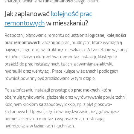
znacząco wpłynie na
funkcjonalność
całego lokum.
Jak zaplanować
kolejność prac
remontowych
w mieszkaniu?
Rozpocznij planowanie remontu od ustalenia
logicznej kolejności
prac remontowych
. Zacznij od prac „brudnych”, które wymagają
najwięcej ingerencji w strukturę mieszkania. W tym etapie wykonaj
rozbiórki starych elementów i demontaż instalacji. Następnie
przejdź do prac instalacyjnych, takich jak wymiana elektryki,
hydrauliki oraz wentylacji. Prace kujące w ścianach i podłogach
również powinny być zrealizowane w tym etapie.
Po zakończeniu instalacji przystąp do
prac mokrych
, które
obejmują tynkowanie, gładzenie oraz wyrównywanie powierzchni.
Kolejnym krokiem są zabudowy lekkie, np. z płyt gipsowo-
kartonowych. Upewnij się, że w międzyczasie przygotowujesz
pomieszczenia do montażu wyposażenia, np. stosując
hydroizolacje w łazienkach i kuchniach.