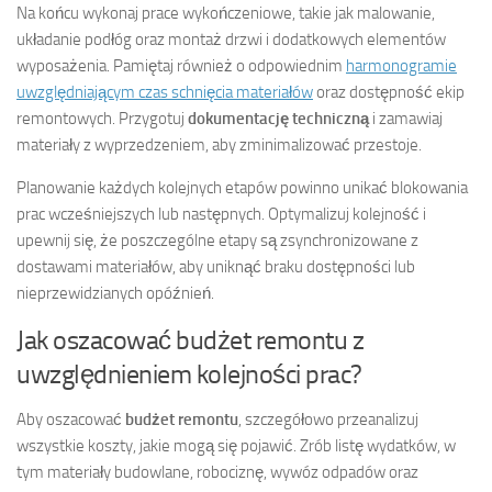
Na końcu wykonaj prace wykończeniowe, takie jak malowanie,
układanie podłóg oraz montaż drzwi i dodatkowych elementów
wyposażenia. Pamiętaj również o odpowiednim
harmonogramie
uwzględniającym czas schnięcia materiałów
oraz dostępność ekip
remontowych. Przygotuj
dokumentację techniczną
i zamawiaj
materiały z wyprzedzeniem, aby zminimalizować przestoje.
Planowanie każdych kolejnych etapów powinno unikać blokowania
prac wcześniejszych lub następnych. Optymalizuj kolejność i
upewnij się, że poszczególne etapy są zsynchronizowane z
dostawami materiałów, aby uniknąć braku dostępności lub
nieprzewidzianych opóźnień.
Jak oszacować budżet remontu z
uwzględnieniem kolejności prac?
Aby oszacować
budżet remontu
, szczegółowo przeanalizuj
wszystkie koszty, jakie mogą się pojawić. Zrób listę wydatków, w
tym materiały budowlane, robociznę, wywóz odpadów oraz