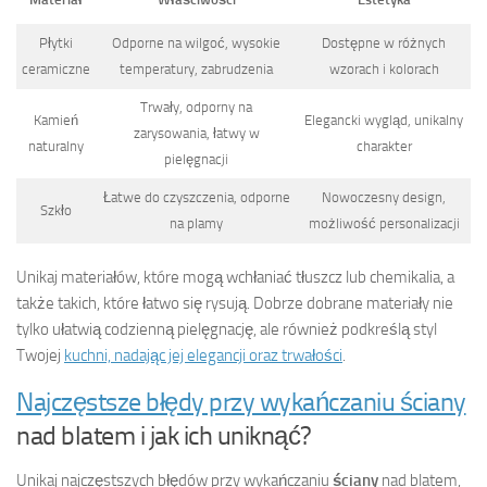
Płytki
Odporne na wilgoć, wysokie
Dostępne w różnych
ceramiczne
temperatury, zabrudzenia
wzorach i kolorach
Trwały, odporny na
Kamień
Elegancki wygląd, unikalny
zarysowania, łatwy w
naturalny
charakter
pielęgnacji
Łatwe do czyszczenia, odporne
Nowoczesny design,
Szkło
na plamy
możliwość personalizacji
Unikaj materiałów, które mogą wchłaniać tłuszcz lub chemikalia, a
także takich, które łatwo się rysują. Dobrze dobrane materiały nie
tylko ułatwią codzienną pielęgnację, ale również podkreślą styl
Twojej
kuchni, nadając jej elegancji oraz trwałości
.
Najczęstsze błędy przy wykańczaniu ściany
nad blatem i jak ich uniknąć?
Unikaj najczęstszych błędów przy wykańczaniu
ściany
nad blatem,