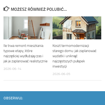
MOŻESZ RÓWNIEŻ POLUBIĆ…
Ile trwa remont mieszkania:
Koszt termomodernizacji
typowe etapy, które
starego domu: jak zaplanować
najczęściej wydłużają czas i
wydatki i uniknąć
jak je zaplanować realistycznie
najczęstszych pułapek
inwestycji
2026-06-14
2026-06-05
OBSERWUJ: