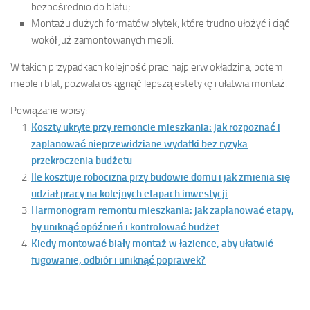
bezpośrednio do blatu;
Montażu dużych formatów płytek, które trudno ułożyć i ciąć
wokół już zamontowanych mebli.
W takich przypadkach kolejność prac: najpierw okładzina, potem
meble i blat, pozwala osiągnąć lepszą estetykę i ułatwia montaż.
Powiązane wpisy:
Koszty ukryte przy remoncie mieszkania: jak rozpoznać i
zaplanować nieprzewidziane wydatki bez ryzyka
przekroczenia budżetu
Ile kosztuje robocizna przy budowie domu i jak zmienia się
udział pracy na kolejnych etapach inwestycji
Harmonogram remontu mieszkania: jak zaplanować etapy,
by uniknąć opóźnień i kontrolować budżet
Kiedy montować biały montaż w łazience, aby ułatwić
fugowanie, odbiór i uniknąć poprawek?