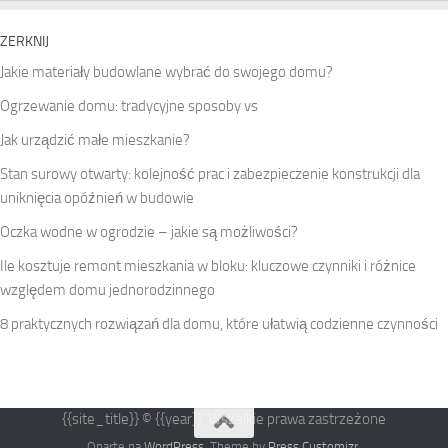
ZERKNIJ
Jakie materiały budowlane wybrać do swojego domu?
Ogrzewanie domu: tradycyjne sposoby vs
Jak urządzić małe mieszkanie?
Stan surowy otwarty: kolejność prac i zabezpieczenie konstrukcji dla
uniknięcia opóźnień w budowie
Oczka wodne w ogrodzie – jakie są możliwości?
Ile kosztuje remont mieszkania w bloku: kluczowe czynniki i różnice
względem domu jednorodzinnego
8 praktycznych rozwiązań dla domu, które ułatwią codzienne czynności
{{site_title}} © {{year}}. Wszelkie prawa zastrzeżone
Oparte na
WordPress
. Theme by
Press Customizr
.