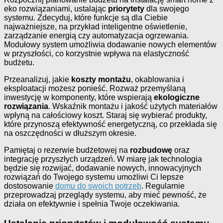
eko rozwiązaniami, ustalając
priorytety
dla swojego
systemu. Zdecyduj, które funkcje są dla Ciebie
najważniejsze, na przykład inteligentne oświetlenie,
zarządzanie energią czy automatyzacja ogrzewania.
Modułowy system umożliwia dodawanie nowych elementów
w przyszłości, co korzystnie wpływa na elastyczność
budżetu.
Przeanalizuj, jakie
koszty montażu
, okablowania i
eksploatacji możesz ponieść. Rozważ przemyślaną
inwestycję w komponenty, które wspierają
ekologiczne
rozwiązania
. Wskaźnik montażu i jakość użytych materiałów
wpłyną na całościowy koszt. Staraj się wybierać produkty,
które przynoszą efektywność energetyczną, co przekłada się
na oszczędności w dłuższym okresie.
Pamiętaj o rezerwie budżetowej na
rozbudowę
oraz
integrację przyszłych urządzeń. W miarę jak technologia
będzie się rozwijać, dodawanie nowych, innowacyjnych
rozwiązań do Twojego systemu umożliwi Ci lepsze
dostosowanie
domu do swoich potrzeb
. Regularnie
przeprowadzaj przeglądy systemu, aby mieć pewność, że
działa on efektywnie i spełnia Twoje oczekiwania.