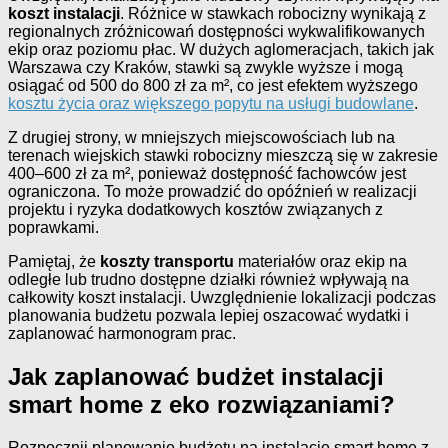
koszt instalacji
. Różnice w stawkach robocizny wynikają z
regionalnych zróżnicowań dostępności wykwalifikowanych
ekip oraz poziomu płac. W dużych aglomeracjach, takich jak
Warszawa czy Kraków, stawki są zwykle wyższe i mogą
osiągać od 500 do 800 zł za m², co jest efektem wyższego
kosztu życia oraz większego popytu na usługi budowlane
.
Z drugiej strony, w mniejszych miejscowościach lub na
terenach wiejskich stawki robocizny mieszczą się w zakresie
400–600 zł za m², ponieważ dostępność fachowców jest
ograniczona. To może prowadzić do opóźnień w realizacji
projektu i ryzyka dodatkowych kosztów związanych z
poprawkami.
Pamiętaj, że
koszty transportu
materiałów oraz ekip na
odległe lub trudno dostępne działki również wpływają na
całkowity koszt instalacji. Uwzględnienie lokalizacji podczas
planowania budżetu pozwala lepiej oszacować wydatki i
zaplanować harmonogram prac.
Jak zaplanować budżet instalacji
smart home z eko rozwiązaniami?
Rozpocznij planowanie budżetu na instalację smart home z