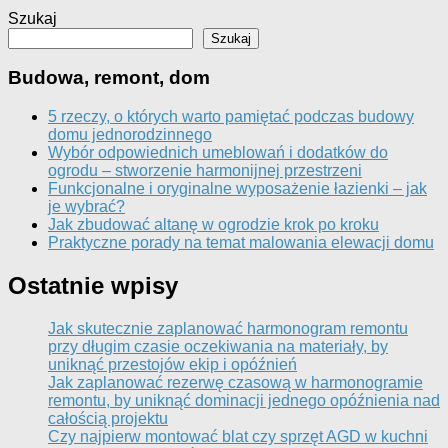
Szukaj
Szukaj
Budowa, remont, dom
5 rzeczy, o których warto pamiętać podczas budowy
domu jednorodzinnego
Wybór odpowiednich umeblowań i dodatków do
ogrodu – stworzenie harmonijnej przestrzeni
Funkcjonalne i oryginalne wyposażenie łazienki – jak
je wybrać?
Jak zbudować altanę w ogrodzie krok po kroku
Praktyczne porady na temat malowania elewacji domu
Ostatnie wpisy
Jak skutecznie zaplanować harmonogram remontu
przy długim czasie oczekiwania na materiały, by
uniknąć przestojów ekip i opóźnień
Jak zaplanować rezerwę czasową w harmonogramie
remontu, by uniknąć dominacji jednego opóźnienia nad
całością projektu
Czy najpierw montować blat czy sprzęt AGD w kuchni