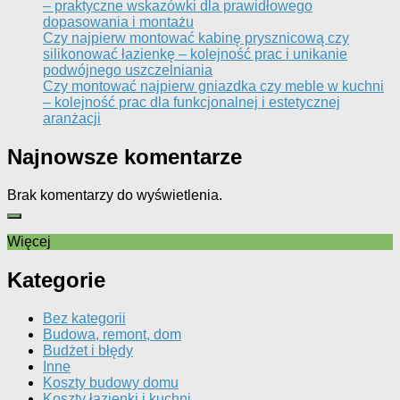
– praktyczne wskazówki dla prawidłowego
dopasowania i montażu
Czy najpierw montować kabinę prysznicową czy
silikonować łazienkę – kolejność prac i unikanie
podwójnego uszczelniania
Czy montować najpierw gniazdka czy meble w kuchni
– kolejność prac dla funkcjonalnej i estetycznej
aranżacji
Najnowsze komentarze
Brak komentarzy do wyświetlenia.
Więcej
Kategorie
Bez kategorii
Budowa, remont, dom
Budżet i błędy
Inne
Koszty budowy domu
Koszty łazienki i kuchni