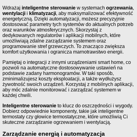
Wdrażaj
inteligentne sterowanie
w systemach
ogrzewania
,
wentylacji
i
klimatyzacji
, aby maksymalizować efektywność
energetyczną. Dzięki automatyzacji, możesz precyzyjnie
dostosować parametry tych systemów do aktualnych potrzeb
oraz warunków atmosferycznych. Skorzystaj z
dedykowanych regulatorów i aplikacji mobilnych, które
umożliwiają zdalne zarządzanie systemem oraz
programowanie stref grzewczych. To znacząco zwiększa
komfort użytkowania i ogranicza marnotrawstwo energii.
Pamiętaj o integracji z innymi urządzeniami smart home, co
pozwoli na automatyczne dostosowywanie ustawień na
podstawie zadany harmonogramów. W taki sposób,
zminimalizujesz koszty eksploatacji, a także wydłużysz
żywotność swoich urządzeń. Korzystaj z mobilnych aplikacji,
aby móc zdalnie monitorować i zarządzać systemem w
każdej chwili.
Inteligentne sterowanie
to klucz do oszczędności i wygody.
Dobierz odpowiednie komponenty, takie jak inteligentne
termostaty czy głowice termostatyczne, które umożliwią Ci
skuteczne zarządzanie ogrzewaniem i wentylacją.
Zarządzanie energią i automatyzacja