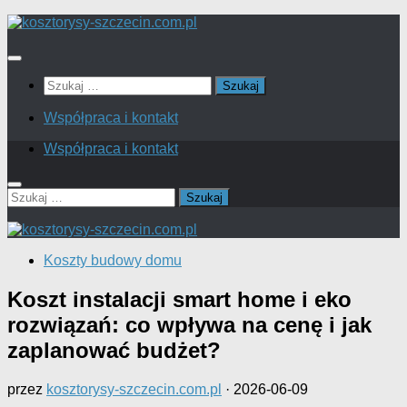
Skip
to
content
Szukaj:
Współpraca i kontakt
Współpraca i kontakt
Szukaj:
Koszty budowy domu
Koszt instalacji smart home i eko
rozwiązań: co wpływa na cenę i jak
zaplanować budżet?
przez
kosztorysy-szczecin.com.pl
·
2026-06-09