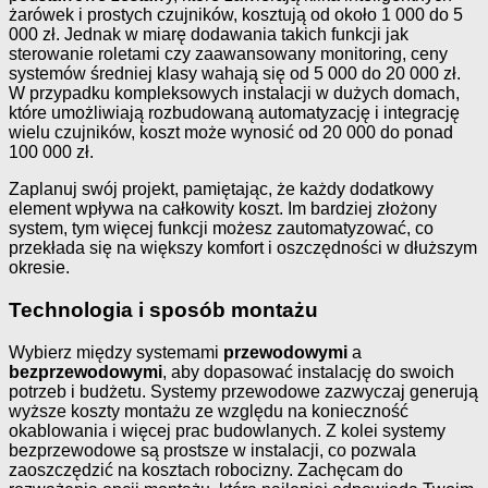
żarówek i prostych czujników, kosztują od około 1 000 do 5
000 zł. Jednak w miarę dodawania takich funkcji jak
sterowanie roletami czy zaawansowany monitoring, ceny
systemów średniej klasy wahają się od 5 000 do 20 000 zł.
W przypadku kompleksowych instalacji w dużych domach,
które umożliwiają rozbudowaną automatyzację i integrację
wielu czujników, koszt może wynosić od 20 000 do ponad
100 000 zł.
Zaplanuj swój projekt, pamiętając, że każdy dodatkowy
element wpływa na całkowity koszt. Im bardziej złożony
system, tym więcej funkcji możesz zautomatyzować, co
przekłada się na większy komfort i oszczędności w dłuższym
okresie.
Technologia i sposób montażu
Wybierz między systemami
przewodowymi
a
bezprzewodowymi
, aby dopasować instalację do swoich
potrzeb i budżetu. Systemy przewodowe zazwyczaj generują
wyższe koszty montażu ze względu na konieczność
okablowania i więcej prac budowlanych. Z kolei systemy
bezprzewodowe są prostsze w instalacji, co pozwala
zaoszczędzić na kosztach robocizny. Zachęcam do