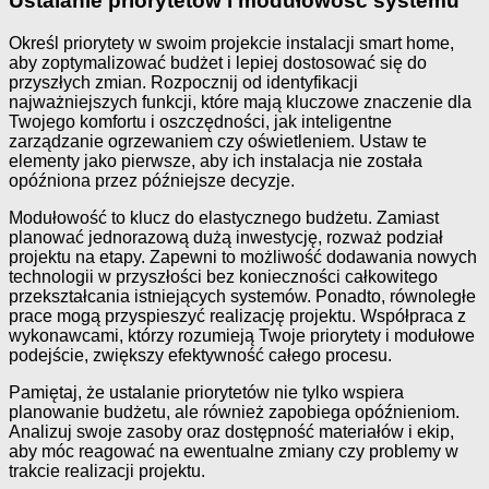
Ustalanie priorytetów i modułowość systemu
Określ priorytety w swoim projekcie instalacji smart home,
aby zoptymalizować budżet i lepiej dostosować się do
przyszłych zmian. Rozpocznij od identyfikacji
najważniejszych funkcji, które mają kluczowe znaczenie dla
Twojego komfortu i oszczędności, jak inteligentne
zarządzanie ogrzewaniem czy oświetleniem. Ustaw te
elementy jako pierwsze, aby ich instalacja nie została
opóźniona przez późniejsze decyzje.
Modułowość to klucz do elastycznego budżetu. Zamiast
planować jednorazową dużą inwestycję, rozważ podział
projektu na etapy. Zapewni to możliwość dodawania nowych
technologii w przyszłości bez konieczności całkowitego
przekształcania istniejących systemów. Ponadto, równoległe
prace mogą przyspieszyć realizację projektu. Współpraca z
wykonawcami, którzy rozumieją Twoje priorytety i modułowe
podejście, zwiększy efektywność całego procesu.
Pamiętaj, że ustalanie priorytetów nie tylko wspiera
planowanie budżetu, ale również zapobiega opóźnieniom.
Analizuj swoje zasoby oraz dostępność materiałów i ekip,
aby móc reagować na ewentualne zmiany czy problemy w
trakcie realizacji projektu.