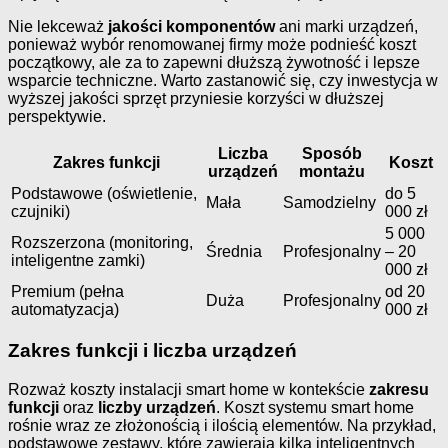
Nie lekceważ
jakości komponentów
ani marki urządzeń,
ponieważ wybór renomowanej firmy może podnieść koszt
początkowy, ale za to zapewni dłuższą żywotność i lepsze
wsparcie techniczne. Warto zastanowić się, czy inwestycja w
wyższej jakości sprzęt przyniesie korzyści w dłuższej
perspektywie.
Liczba
Sposób
Zakres funkcji
Koszt
urządzeń
montażu
Podstawowe (oświetlenie,
do 5
Mała
Samodzielny
czujniki)
000 zł
5 000
Rozszerzona (monitoring,
Średnia
Profesjonalny
– 20
inteligentne zamki)
000 zł
Premium (pełna
od 20
Duża
Profesjonalny
automatyzacja)
000 zł
Zakres funkcji i liczba urządzeń
Rozważ koszty instalacji smart home w kontekście
zakresu
funkcji
oraz
liczby urządzeń
. Koszt systemu smart home
rośnie wraz ze złożonością i ilością elementów. Na przykład,
podstawowe zestawy, które zawierają kilka inteligentnych