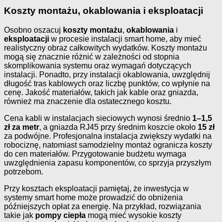
Koszty montażu, okablowania i eksploatacji
Osobno oszacuj
koszty montażu
,
okablowania
i
eksploatacji
w procesie instalacji smart home, aby mieć
realistyczny obraz całkowitych wydatków. Koszty montażu
mogą się znacznie różnić w zależności od stopnia
skomplikowania systemu oraz wymagań dotyczących
instalacji. Ponadto, przy instalacji okablowania, uwzględnij
długość tras kablowych oraz liczbę punktów, co wpłynie na
cenę. Jakość materiałów, takich jak kable oraz gniazda,
również ma znaczenie dla ostatecznego kosztu.
Cena kabli w instalacjach sieciowych wynosi średnio
1–1,5
zł za metr
, a gniazda RJ45 przy średnim koszcie około
15 zł
za podwójne. Profesjonalna instalacja zwiększy wydatki na
robociznę, natomiast samodzielny montaż ogranicza koszty
do cen materiałów. Przygotowanie budżetu wymaga
uwzględnienia zapasu komponentów, co sprzyja przyszłym
potrzebom.
Przy kosztach eksploatacji pamiętaj, że inwestycja w
systemy smart home może prowadzić do obniżenia
późniejszych opłat za energię. Na przykład, rozwiązania
takie jak
pompy ciepła
mogą mieć wysokie koszty