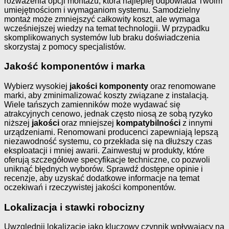
rozważenia opcji montażu, która najlepiej odpowiada Twoim
umiejętnościom i wymaganiom systemu. Samodzielny
montaż może zmniejszyć całkowity koszt, ale wymaga
wcześniejszej wiedzy na temat technologii. W przypadku
skomplikowanych systemów lub braku doświadczenia
skorzystaj z pomocy specjalistów.
Jakość komponentów i marka
Wybierz wysokiej
jakości komponenty
oraz renomowane
marki, aby zminimalizować koszty związane z instalacją.
Wiele tańszych zamienników może wydawać się
atrakcyjnych cenowo, jednak często niosą ze sobą ryzyko
niższej
jakości
oraz mniejszej
kompatybilności
z innymi
urządzeniami. Renomowani producenci zapewniają lepszą
niezawodność systemu, co przekłada się na dłuższy czas
eksploatacji i mniej awarii. Zainwestuj w produkty, które
oferują szczegółowe specyfikacje techniczne, co pozwoli
uniknąć błędnych wyborów. Sprawdź dostępne opinie i
recenzje, aby uzyskać dodatkowe informacje na temat
oczekiwań i rzeczywistej jakości komponentów.
Lokalizacja i stawki robocizny
Uwzględnij lokalizację jako kluczowy czynnik wpływający na