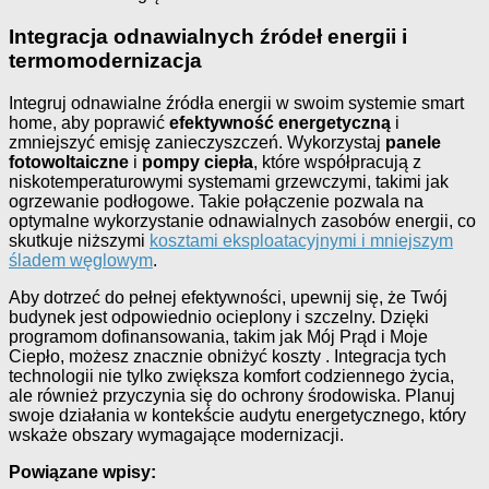
Integracja odnawialnych źródeł energii i
termomodernizacja
Integruj odnawialne źródła energii w swoim systemie smart
home, aby poprawić
efektywność energetyczną
i
zmniejszyć emisję zanieczyszczeń. Wykorzystaj
panele
fotowoltaiczne
i
pompy ciepła
, które współpracują z
niskotemperaturowymi systemami grzewczymi, takimi jak
ogrzewanie podłogowe. Takie połączenie pozwala na
optymalne wykorzystanie odnawialnych zasobów energii, co
skutkuje niższymi
kosztami eksploatacyjnymi i mniejszym
śladem węglowym
.
Aby dotrzeć do pełnej efektywności, upewnij się, że Twój
budynek jest odpowiednio ocieplony i szczelny. Dzięki
programom dofinansowania, takim jak Mój Prąd i Moje
Ciepło, możesz znacznie obniżyć koszty . Integracja tych
technologii nie tylko zwiększa komfort codziennego życia,
ale również przyczynia się do ochrony środowiska. Planuj
swoje działania w kontekście audytu energetycznego, który
wskaże obszary wymagające modernizacji.
Powiązane wpisy: