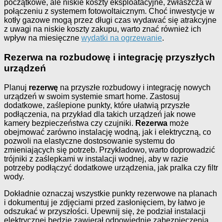
początkowe, ale niskie koszty eksploatacyjne, zwłaszcza w
połączeniu z systemem fotowoltaicznym. Choć inwestycje w
kotły gazowe mogą przez długi czas wydawać się atrakcyjne
z uwagi na niskie koszty zakupu, warto znać również ich
wpływ na miesięczne
wydatki na ogrzewanie
.
Rezerwa na rozbudowę i integrację przyszłych
urządzeń
Planuj
rezerwę
na przyszłe rozbudowy i integrację nowych
urządzeń w swoim systemie smart home. Zastosuj
dodatkowe, zaślepione punkty, które ułatwią przyszłe
podłączenia, na przykład dla takich urządzeń jak nowe
kamery bezpieczeństwa czy czujniki.
Rezerwa
może
obejmować zarówno instalację wodną, jak i elektryczną, co
pozwoli na elastyczne dostosowanie systemu do
zmieniających się potrzeb. Przykładowo, warto doprowadzić
trójniki z zaślepkami w instalacji wodnej, aby w razie
potrzeby podłączyć dodatkowe urządzenia, jak pralka czy filtr
wody.
Dokładnie oznaczaj wszystkie punkty rezerwowe na planach
i dokumentuj je zdjęciami przed zasłonięciem, by łatwo je
odszukać w przyszłości. Upewnij się, że podział instalacji
elektrycznej będzie zawierał odpowiednie zabezpieczenia