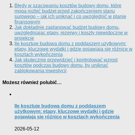
Błędy w szacowaniu kosztów budowy domu, które
mogą rozbić budżet przed zakończeniem stanu
surowego – jak ich uniknąć i co uwzględnić w planie
finansowym
Jak dokładnie zaplanować budżet budowy domu,
uwzględniając etapy, rezerwy i koszty niewidoczne w
projekcie
Ile kosztuje budowa domu z poddaszem użytkowym:
etapy, kluczowe wydatki i gdzie pojawiają się różnice w
kosztach wykończenia
Jak skutecznie przewidzieć i kontrolować wzrost
kosztów podczas budowy domu, by uniknąć
zablokowania inwestycji
Możesz również polubić…
Ile kosztuje budowa domu z poddaszem
użytkowym: etapy, kluczowe wydatki i gdzie
pojawiają się różnice w kosztach wykończenia
2026-05-12