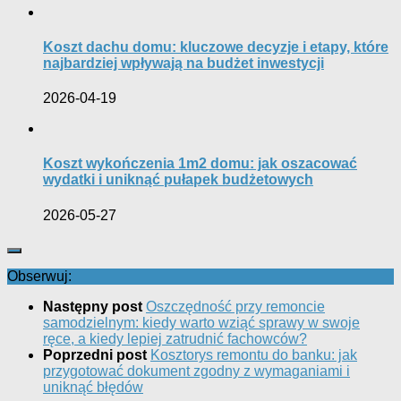
Koszt dachu domu: kluczowe decyzje i etapy, które
najbardziej wpływają na budżet inwestycji
2026-04-19
Koszt wykończenia 1m2 domu: jak oszacować
wydatki i uniknąć pułapek budżetowych
2026-05-27
Obserwuj:
Następny post
Oszczędność przy remoncie
samodzielnym: kiedy warto wziąć sprawy w swoje
ręce, a kiedy lepiej zatrudnić fachowców?
Poprzedni post
Kosztorys remontu do banku: jak
przygotować dokument zgodny z wymaganiami i
uniknąć błędów