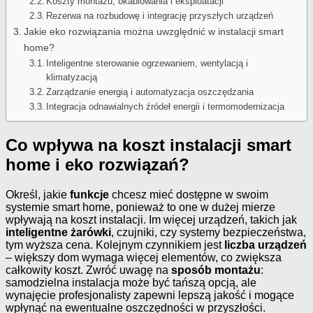
Koszty montażu, okablowania i eksploatacji
Rezerwa na rozbudowę i integrację przyszłych urządzeń
Jakie eko rozwiązania można uwzględnić w instalacji smart
home?
Inteligentne sterowanie ogrzewaniem, wentylacją i
klimatyzacją
Zarządzanie energią i automatyzacja oszczędzania
Integracja odnawialnych źródeł energii i termomodernizacja
Co wpływa na koszt instalacji smart
home i eko rozwiązań?
Określ, jakie
funkcje
chcesz mieć dostępne w swoim
systemie smart home, ponieważ to one w dużej mierze
wpływają na koszt instalacji. Im więcej urządzeń, takich jak
inteligentne żarówki
, czujniki, czy systemy bezpieczeństwa,
tym wyższa cena. Kolejnym czynnikiem jest
liczba urządzeń
– większy dom wymaga więcej elementów, co zwiększa
całkowity koszt. Zwróć uwagę na
sposób montażu
:
samodzielna instalacja może być tańszą opcją, ale
wynajęcie profesjonalisty zapewni lepszą jakość i mogące
wpłynąć na ewentualne oszczędności w przyszłości.