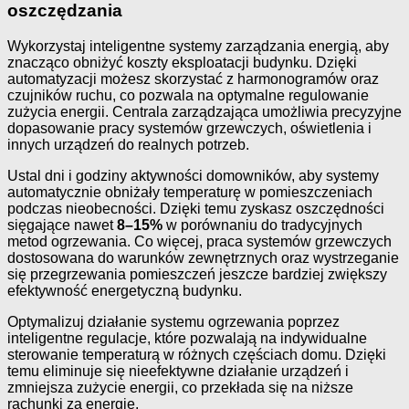
oszczędzania
Wykorzystaj inteligentne systemy zarządzania energią, aby
znacząco obniżyć koszty eksploatacji budynku. Dzięki
automatyzacji możesz skorzystać z harmonogramów oraz
czujników ruchu, co pozwala na optymalne regulowanie
zużycia energii. Centrala zarządzająca umożliwia precyzyjne
dopasowanie pracy systemów grzewczych, oświetlenia i
innych urządzeń do realnych potrzeb.
Ustal dni i godziny aktywności domowników, aby systemy
automatycznie obniżały temperaturę w pomieszczeniach
podczas nieobecności. Dzięki temu zyskasz oszczędności
sięgające nawet
8–15%
w porównaniu do tradycyjnych
metod ogrzewania. Co więcej, praca systemów grzewczych
dostosowana do warunków zewnętrznych oraz wystrzeganie
się przegrzewania pomieszczeń jeszcze bardziej zwiększy
efektywność energetyczną budynku.
Optymalizuj działanie systemu ogrzewania poprzez
inteligentne regulacje, które pozwalają na indywidualne
sterowanie temperaturą w różnych częściach domu. Dzięki
temu eliminuje się nieefektywne działanie urządzeń i
zmniejsza zużycie energii, co przekłada się na niższe
rachunki za energię.