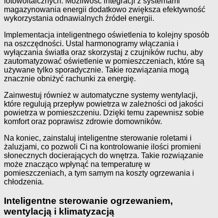
fotowoltaicznych. Możliwość integracji z systemami
magazynowania energii dodatkowo zwiększa efektywność
wykorzystania odnawialnych źródeł energii.
Implementacja inteligentnego oświetlenia to kolejny sposób
na oszczędności. Ustal harmonogramy włączania i
wyłączania światła oraz skorzystaj z czujników ruchu, aby
zautomatyzować oświetlenie w pomieszczeniach, które są
używane tylko sporadycznie. Takie rozwiązania mogą
znacznie obniżyć rachunki za energię.
Zainwestuj również w automatyczne systemy wentylacji,
które regulują przepływ powietrza w zależności od jakości
powietrza w pomieszczeniu. Dzięki temu zapewnisz sobie
komfort oraz poprawisz zdrowie domowników.
Na koniec, zainstaluj inteligentne sterowanie roletami i
żaluzjami, co pozwoli Ci na kontrolowanie ilości promieni
słonecznych docierających do wnętrza. Takie rozwiązanie
może znacząco wpłynąć na temperaturę w
pomieszczeniach, a tym samym na koszty ogrzewania i
chłodzenia.
Inteligentne sterowanie ogrzewaniem,
wentylacją i klimatyzacją