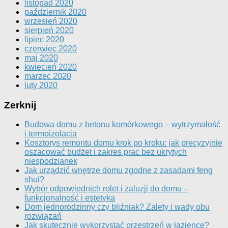
listopad 2020
październik 2020
wrzesień 2020
sierpień 2020
lipiec 2020
czerwiec 2020
maj 2020
kwiecień 2020
marzec 2020
luty 2020
Zerknij
Budowa domu z betonu komórkowego – wytrzymałość
i termoizolacja
Kosztorys remontu domu krok po kroku: jak precyzyjnie
oszacować budżet i zakres prac bez ukrytych
niespodzianek
Jak urządzić wnętrze domu zgodne z zasadami feng
shui?
Wybór odpowiednich rolet i żaluzji do domu –
funkcjonalność i estetyka
Dom jednorodzinny czy bliźniak? Zalety i wady obu
rozwiązań
Jak skutecznie wykorzystać przestrzeń w łazience?