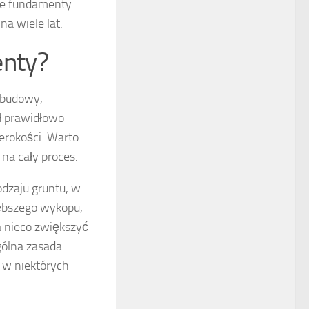
że fundamenty
a wiele lat.
enty?
 budowy,
ył prawidłowo
zerokości. Warto
na cały proces.
dzaju gruntu, w
ębszego wykopu,
a nieco zwiększyć
gólna zasada
 w niektórych