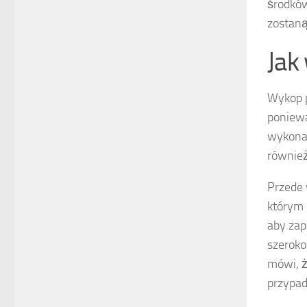
środków
zostaną
Jak
Wykop p
poniewa
wykonan
również
Przede
którym 
aby zap
szeroko
mówi, ż
przypa