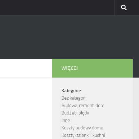
WIĘCEJ
Kategorie
Bez kategorii
Budowa, remont, dom
Budżet i błędy
Inne
Koszty budowy domu
Koszty łazienki i kuchni