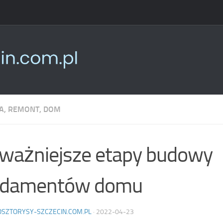
, REMONT, DOM
ważniejsze etapy budowy
ndamentów domu
OSZTORYSY-SZCZECIN.COM.PL
·
2022-04-23