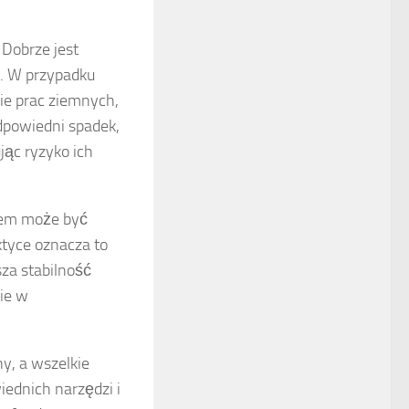
. Dobrze jest
y. W przypadku
e prac ziemnych,
dpowiedni spadek,
ąc ryzyko ich
iem może być
tyce oznacza to
za stabilność
ie w
y, a wszelkie
ednich narzędzi i