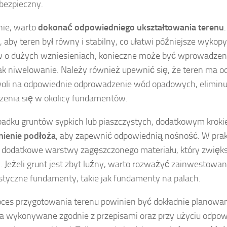
bezpieczny.
nie, warto
dokonać odpowiedniego ukształtowania terenu
 aby teren był równy i stabilny, co ułatwi późniejsze wykop
 o dużych wzniesieniach, konieczne może być wprowadzeni
jak niwelowanie. Należy również upewnić się, że teren ma o
oli na odpowiednie odprowadzenie wód opadowych, eliminuj
enia się w okolicy fundamentów.
adku gruntów sypkich lub piaszczystych, dodatkowym krok
ienie podłoża
, aby zapewnić odpowiednią nośność. W prak
dodatkowe warstwy zagęszczonego materiału, który zwięks
 Jeżeli grunt jest zbyt luźny, warto rozważyć zainwestowan
istyczne fundamenty, takie jak fundamenty na palach.
oces przygotowania terenu powinien być dokładnie planowan
ia wykonywane zgodnie z przepisami oraz przy użyciu odpowi