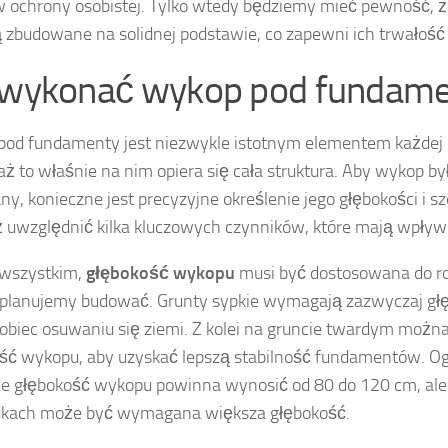
 ochrony osobistej. Tylko wtedy będziemy mieć pewność, 
 zbudowane na solidnej podstawie, co zapewni ich trwałość n
 wykonać wykop pod fundam
od fundamenty jest niezwykle istotnym elementem każdej
ż to właśnie na nim opiera się cała struktura. Aby wykop b
y, konieczne jest precyzyjne określenie jego głębokości i s
 uwzględnić kilka kluczowych czynników, które mają wpływ 
 wszystkim,
głębokość wykopu
musi być dostosowana do ro
planujemy budować. Grunty sypkie wymagają zazwyczaj gł
obiec osuwaniu się ziemi. Z kolei na gruncie twardym możn
ść wykopu, aby uzyskać lepszą stabilność fundamentów. O
e głębokość wykopu powinna wynosić od 80 do 120 cm, ale
dkach może być wymagana większa głębokość.