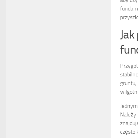
fundame
przyszło
Jak
fu
Przygot
stabiln
gruntu,
wilgotn
Jednym 
Należy 
znajduj
często 