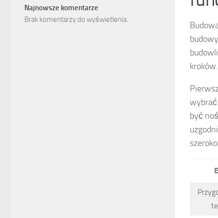
Najnowsze komentarze
Brak komentarzy do wyświetlenia.
Budowa
budowy.
budowli
kroków.
Pierwsz
wybrać 
być noś
uzgodni
szeroko
E
Przyg
t