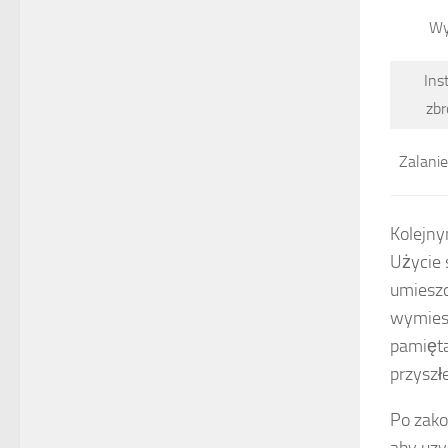
Wy
Ins
zbr
Zalani
Kolejn
Użycie 
umieszc
wymiesz
pamięta
przyszł
Po zako
aby uz