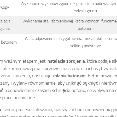
Wykonanie wykopów zgodnie z projektem budowlanym
kopy
rodzaju gruntu.
talacja
Wykonanie stali zbrojeniowej, która wzmocni fundame
ojenia
betonem.
Wlać odpowiednio przygotowaną mieszankę betonow
e betonem
solidną podstawę.
ym ważnym etapem jest
instalacja zbrojenia
, które dodaje s
stali zbrojeniowej ma kluczowe znaczenie dla ich wytrzymało
zeniu zbrojenia, następuje
zalanie betonem
. Beton powinie
any i wylany równomiernie, aby uniknąć pęknięć i nierówn
ć o odpowiednim czasach schnięcia betonu, co wpływa na c
e prace budowlane.
ńczeniu procesu zalewania, należy zadbać o odpowiednią pi
yskać jego maksymalną wytrzymałość. Warto również zadb