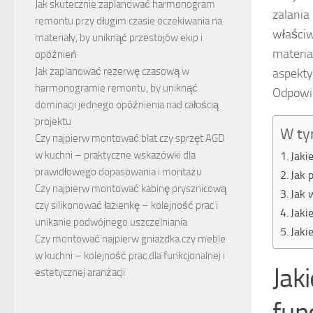
Jak skutecznie zaplanować harmonogram
zalania
remontu przy długim czasie oczekiwania na
właściw
materiały, by uniknąć przestojów ekip i
materia
opóźnień
Jak zaplanować rezerwę czasową w
aspekty
harmonogramie remontu, by uniknąć
Odpowie
dominacji jednego opóźnienia nad całością
projektu
W ty
Czy najpierw montować blat czy sprzęt AGD
w kuchni – praktyczne wskazówki dla
Jaki
prawidłowego dopasowania i montażu
Jak 
Czy najpierw montować kabinę prysznicową
Jak 
czy silikonować łazienkę – kolejność prac i
Jaki
unikanie podwójnego uszczelniania
Jaki
Czy montować najpierw gniazdka czy meble
w kuchni – kolejność prac dla funkcjonalnej i
Jak
estetycznej aranżacji
fu