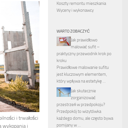
Koszty remontu mieszkania
Wyceny i wykonawcy
WARTO ZOBACZYĆ
Jak prawidłowo
malować sufit –
praktyczny przewodnik krok po
kroku
Prawidłowe malowanie sufitu
jest kluczowym elementem,
który wpływa na estetykę …
Jak skutecznie
zorganizować
przestrzeń w przedpokoju?
Przedpokój to wizytówka
lności i trwałości
każdego domu, ale często bywa
pomijany w …
a wykopania i