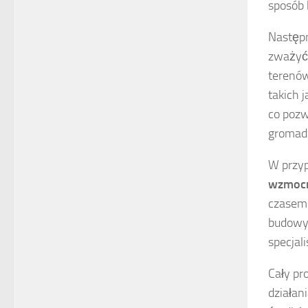
sposób 
Następ
zważyć,
terenów
takich 
co pozw
gromadz
W przyp
wzmocn
czasem 
budowy.
specjal
Cały pr
działan