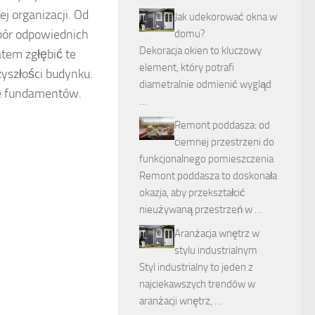
j organizacji. Od
Jak udekorować okna w
bór odpowiednich
domu?
Dekoracja okien to kluczowy
tem zgłębić te
element, który potrafi
yszłości budynku.
diametralnie odmienić wygląd
ie fundamentów.
…
Remont poddasza: od
ciemnej przestrzeni do
funkcjonalnego pomieszczenia
Remont poddasza to doskonała
okazja, aby przekształcić
nieużywaną przestrzeń w …
Aranżacja wnętrz w
stylu industrialnym
Styl industrialny to jeden z
najciekawszych trendów w
aranżacji wnętrz, …