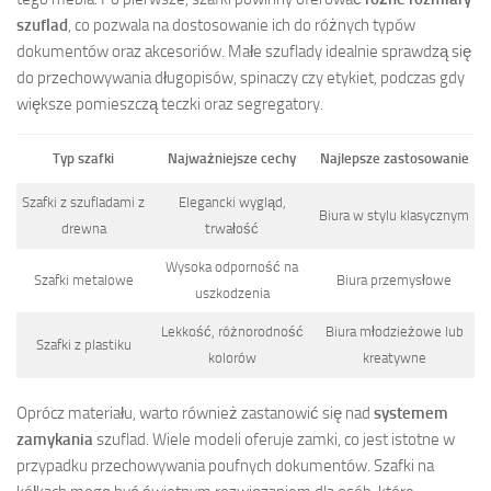
szuflad
, co pozwala na dostosowanie ich do różnych typów
dokumentów oraz akcesoriów. Małe szuflady idealnie sprawdzą się
do przechowywania długopisów, spinaczy czy etykiet, podczas gdy
większe pomieszczą teczki oraz segregatory.
Typ szafki
Najważniejsze cechy
Najlepsze zastosowanie
Szafki z szufladami z
Elegancki wygląd,
Biura w stylu klasycznym
drewna
trwałość
Wysoka odporność na
Szafki metalowe
Biura przemysłowe
uszkodzenia
Lekkość, różnorodność
Biura młodzieżowe lub
Szafki z plastiku
kolorów
kreatywne
Oprócz materiału, warto również zastanowić się nad
systemem
zamykania
szuflad. Wiele modeli oferuje zamki, co jest istotne w
przypadku przechowywania poufnych dokumentów. Szafki na