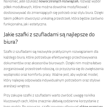
Na koniec, jeśli szukasz
nowoczesnych rozwiązań
, rozważ wybór
półek modułowych, które można dowolnie modyfikować i
dostosowywać do zmieniających się potrzeb oraz stylu biura. Dzięki
takim półkom stworzysz unikalną przestrzeń, która będzie zarówno
funkcjonalna, jak i estetyczna.
Jakie szafki z szufladami są najlepsze do
biura?
Szafki z szufladami są niezwykle praktycznym rozwiązaniem dla
każdego biura, które potrzebuje efektywnego przechowywania
dokumentów oraz akcesoriów biurowych. Dzięki nim można łatwo
zorganizować przestrzeń roboczą, co przyczynia się do zwiększenia
wydajności oraz komfortu pracy. Ważne jest, aby wybrać model,
który najlepiej odpowiada indywidualnym potrzebom oraz stylowi
aranżacji wnętrza.
Przy zakupie szafki z szufladami warto zwrócić uwagę na kilka
kluczowych cech, które znacznie ułatwią codzienne korzystanie z
tego mebla. Po pierwsze, szafki powinny oferować
różne rozmiary