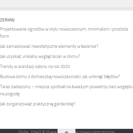
ZERKNIJ
Projektowanie ogrodów w stylu nowoczesnym: minimalizm i prostota
form
Jak zamaskować nieestetyczne elementy w łazience?
Jak uzyskać unikalny wygląd ścian w domu?
Trendy w aranżacji salonu na rok 2025
Budowa domu z domieszką nowoczesności: jak uniknąć błędów?
Taras zadaszony – miejsce spotkań na świeżym powietrzu bez względu
na pogodę
Jak zorganizować praktyczną garderobę?
{{site_title}} © {{year}}. Wszelkie prawa zastrzeżone