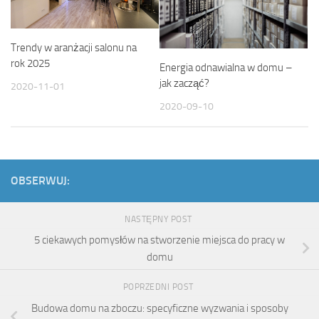
Trendy w aranżacji salonu na
rok 2025
Energia odnawialna w domu –
jak zacząć?
2020-11-01
2020-09-10
OBSERWUJ:
NASTĘPNY POST
5 ciekawych pomysłów na stworzenie miejsca do pracy w
domu
POPRZEDNI POST
Budowa domu na zboczu: specyficzne wyzwania i sposoby