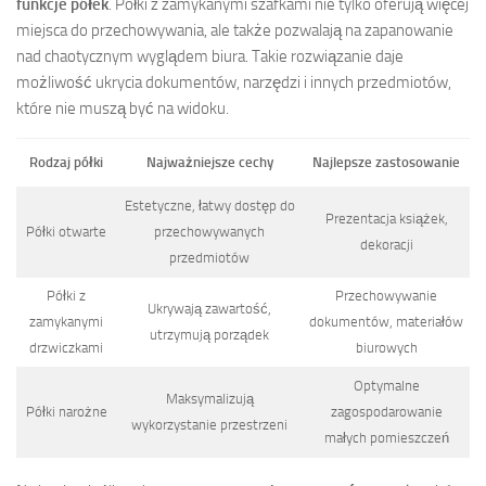
funkcje półek
. Półki z zamykanymi szafkami nie tylko oferują więcej
miejsca do przechowywania, ale także pozwalają na zapanowanie
nad chaotycznym wyglądem biura. Takie rozwiązanie daje
możliwość ukrycia dokumentów, narzędzi i innych przedmiotów,
które nie muszą być na widoku.
Rodzaj półki
Najważniejsze cechy
Najlepsze zastosowanie
Estetyczne, łatwy dostęp do
Prezentacja książek,
Półki otwarte
przechowywanych
dekoracji
przedmiotów
Półki z
Przechowywanie
Ukrywają zawartość,
zamykanymi
dokumentów, materiałów
utrzymują porządek
drzwiczkami
biurowych
Optymalne
Maksymalizują
Półki narożne
zagospodarowanie
wykorzystanie przestrzeni
małych pomieszczeń