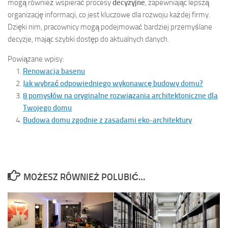
mogą również wspierać procesy
decyzyjne
, zapewniając lepszą
organizację informacji, co jest kluczowe dla rozwoju każdej firmy.
Dzięki nim, pracownicy mogą podejmować bardziej przemyślane
decyzje, mając szybki dostęp do aktualnych danych.
Powiązane wpisy:
Renowacja basenu
Jak wybrać odpowiedniego wykonawcę budowy domu?
8 pomysłów na oryginalne rozwiązania architektoniczne dla
Twojego domu
Budowa domu zgodnie z zasadami eko-architektury
MOŻESZ RÓWNIEŻ POLUBIĆ…