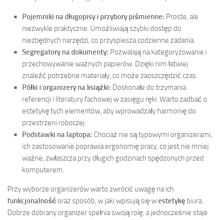
Pojemniki na długopisy i przybory piśmienne:
Proste, ale
niezwykle praktyczne. Umożliwiają szybki dostęp do
niezbędnych narzędzi, co przyspiesza codzienne zadania.
Segregatory na dokumenty:
Pozwalają na kategoryzowanie i
przechowywanie ważnych papierów. Dzięki nim łatwiej
znaleźć potrzebne materiały, co może zaoszczędzić czas.
Półki i organizery na książki:
Doskonałe do trzymania
referencji i literatury fachowej w zasięgu ręki. Warto zadbać o
estetykę tych elementów, aby wprowadzały harmonię do
przestrzeni roboczej.
Podstawki na laptopa:
Chociaż nie są typowymi organizerami,
ich zastosowanie poprawia ergonomię pracy, co jest nie mniej
ważne, zwłaszcza przy długich godzinach spędzonych przed
komputerem.
Przy wyborze organizerów warto zwrócić uwagę na ich
funkcjonalność
oraz sposób, w jaki wpisują się w
estetykę
biura.
Dobrze dobrany organizer spełnia swoją rolę, a jednocześnie staje