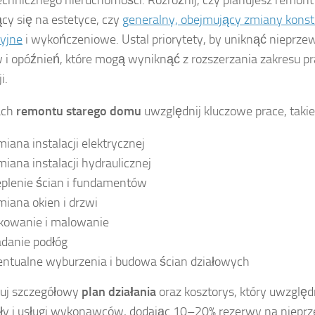
ący się na estetyce, czy
generalny, obejmujący zmiany konst
cyjne
i wykończeniowe. Ustal priorytety, by uniknąć nieprze
 i opóźnień, które mogą wyniknąć z rozszerzania zakresu p
i.
ach
remontu starego domu
uwzględnij kluczowe prace, takie 
iana instalacji elektrycznej
iana instalacji hydraulicznej
eplenie ścian i fundamentów
iana okien i drzwi
kowanie i malowanie
adanie podłóg
ntualne wyburzenia i budowa ścian działowych
uj szczegółowy
plan działania
oraz kosztorys, który uwzględ
ły i usługi wykonawców, dodając 10–20% rezerwy na niepr