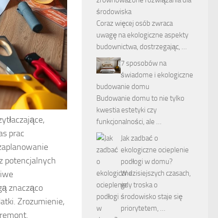
środowiska
Coraz więcej osób zwraca
uwagę na ekologiczne aspekty
budownictwa, dostrzegając, …
7 sposobów na
świadome i ekologiczne
budowanie domu
Budowanie domu to nie tylko
kwestia estetyki czy
ytłaczające,
funkcjonalności, ale …
as prac
Jak zadbać o
 zaplanowanie
ekologiczne ocieplenie
z potencjalnych
podłogi w domu?
ciwe
W dzisiejszych czasach,
gdy troska o
gą znacząco
środowisko staje się
tki. Zrozumienie,
priorytetem, …
 remont.