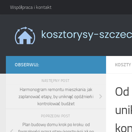
Współpraca i kontakt
Skip to content
OBSERWUJ:
KOSZTY
NASTĘPNY POST
Od 
Harmonogram remontu mieszkania: jak
zaplanować etapy, by uniknąć opóźnień i
kontrolować budżet
uni
POPRZEDNI POST
kon
Plan budowy domu krok po kroku: od
formalności przez etapy konstrukcji aż po