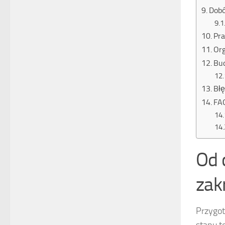
Dobó
Pra
Org
Bud
Błę
FAQ
Od 
zak
Przygot
stanu t