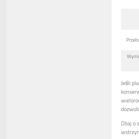
Przeb
Wymia
Jeśli p
konserw
wieloro
dozwol
Dbaj o 
wstrzym