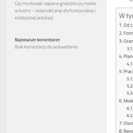
Czy montować najpierw gniazdka czy meble
w kuchni – kolejność prac dla funkcjonalnej i
W ty
estetycznej aranżacji
Od c
Form
Najnowsze komentarze
Ocen
Brak komentarzy do wyświetlenia.
Plan
Prac
Mode
Osus
Reno