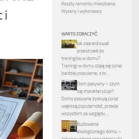
Koszty remontu mieszkania
 i
Wyceny i wykonawcy
WARTO ZOBACZYĆ
Jak zaaranżować
przestrzeń do
treningów w domu?
Treningi w domu stają się coraz
bardziej popularne, a to …
Dom pasywny – czym
się charakteryzuje?
Domy pasywne zyskują coraz
większą popularność, przede
wszystkim ze względu …
Budowanie
ekologicznego domu –
zrównoważone rozwiązania dla