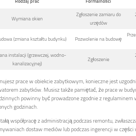
Rodzaj prac
Formalności
Zgłoszenie zamiaru do
Wymiana okien
urzędów
Prze
udowa (zmiana kształtu budynku)
Pozwolenie na budowę
na instalacji (grzewczej, wodno-
Zgłoszenie
kanalizacyjnej)
lanujesz prace w obiekcie zabytkowym, konieczne jest uzgodn
atorem zabytków. Musisz także pamiętać, że prace w bud
dzinnych powinny być prowadzone zgodnie z regulaminem 
onych godzinach.
stałą współpracę z administracją podczas remontu, zwłaszcz
ywaniach dostaw mediów lub podczas ingerencji w części 