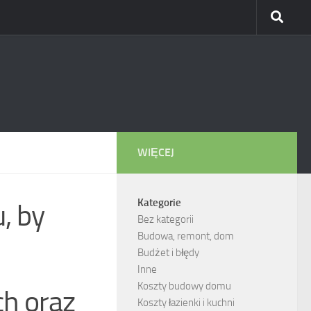
WIĘCEJ
Kategorie
, by
Bez kategorii
Budowa, remont, dom
Budżet i błędy
Inne
Koszty budowy domu
ch oraz
Koszty łazienki i kuchni