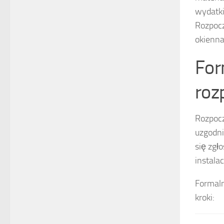
wydatki
Rozpocz
okienna
For
roz
Rozpocz
uzgodni
się zgł
instala
Formaln
kroki: