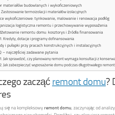
r materiałów budowlanych i wykończeniowych
Zastosowanie termoizolacji i materiałów izolacyjnych
ce wykończeniowe: tynkowanie, malowanie i renowacja podłóg
anizacja logistyczna remontu i przechowywanie wyposażenia
żetowanie remontu domu: kosztorys i źródła finansowania
Kredyty, dotacje i programy dofinansowania
dy i pułapki przy pracach konstrukcyjnych i instalacyjnych
 – najczęściej zadawane pytania
Jak sprawdzić, czy planowany remont wymaga konsultacji z konser
Jak zabezpieczyć wyposażenie domu podczas długotrwałego remont
czego zacząć
remont domu
? 
res
uj się na kompleksowy
remont domu
, zaczynając od analizy
echnicznego nieruchomości. Rozróżnij, czy planujesz remon