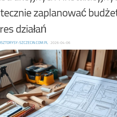
tecznie zaplanować budżet
res działań
OSZTORYSY-SZCZECIN.COM.PL
·
2026-04-06