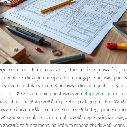
ęcie remontu domu to zadanie, które może wydawać się prz
za w obliczu licznych pułapek, które mogą się pojawić podcz
kcyjnych i instalacyjnych. Kluczowym krokiem jest nie tylko
, ale także zrozumienie podstawowych
etapów remontu
ora
ów, które mogą wpłynąć na przebieg całego projektu. Właś
owanie i przemyślane decyzje na początku tego procesu mo
yć szanse na sukces i zminimalizować nieprzewidziane wyda
o zacząć, to fundament, na którym można zbudować udany