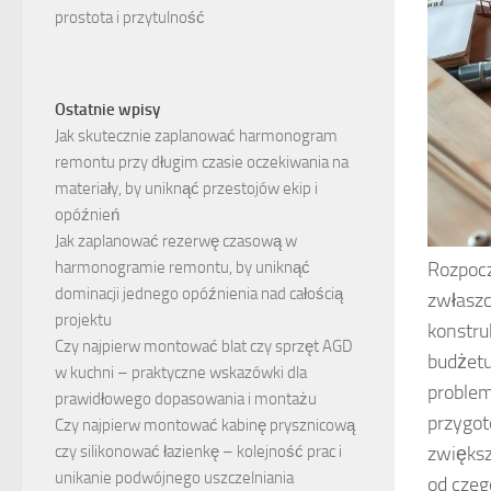
prostota i przytulność
Ostatnie wpisy
Jak skutecznie zaplanować harmonogram
remontu przy długim czasie oczekiwania na
materiały, by uniknąć przestojów ekip i
opóźnień
Jak zaplanować rezerwę czasową w
Rozpocz
harmonogramie remontu, by uniknąć
dominacji jednego opóźnienia nad całością
zwłaszc
projektu
konstru
Czy najpierw montować blat czy sprzęt AGD
budżetu
w kuchni – praktyczne wskazówki dla
problem
prawidłowego dopasowania i montażu
przygot
Czy najpierw montować kabinę prysznicową
zwiększ
czy silikonować łazienkę – kolejność prac i
unikanie podwójnego uszczelniania
od czeg