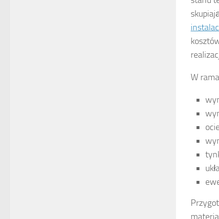
skupiaj
instala
kosztów
realizacj
W ram
wym
wym
oci
wym
tyn
ukł
ewe
Przygot
materia