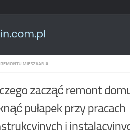
 REMONTU MIESZKANIA
czego zacząć remont domu
knąć pułapek przy pracach
strukcyjnych i instalacyjny