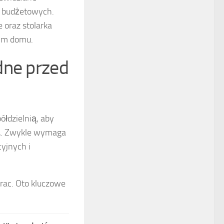
ń budżetowych.
 oraz stolarka
oim domu.
dne przed
ółdzielnią, aby
a
. Zwykle wymaga
yjnych i
prac. Oto kluczowe