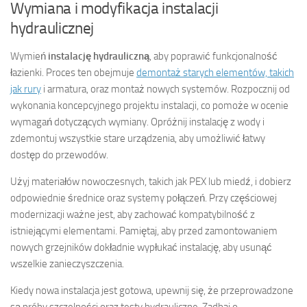
Wymiana i modyfikacja instalacji
hydraulicznej
Wymień
instalację hydrauliczną
, aby poprawić funkcjonalność
łazienki. Proces ten obejmuje
demontaż starych elementów, takich
jak rury
i armatura, oraz montaż nowych systemów. Rozpocznij od
wykonania koncepcyjnego projektu instalacji, co pomoże w ocenie
wymagań dotyczących wymiany. Opróżnij instalację z wody i
zdemontuj wszystkie stare urządzenia, aby umożliwić łatwy
dostęp do przewodów.
Użyj materiałów nowoczesnych, takich jak PEX lub miedź, i dobierz
odpowiednie średnice oraz systemy połączeń. Przy częściowej
modernizacji ważne jest, aby zachować kompatybilność z
istniejącymi elementami. Pamiętaj, aby przed zamontowaniem
nowych grzejników dokładnie wypłukać instalację, aby usunąć
wszelkie zanieczyszczenia.
Kiedy nowa instalacja jest gotowa, upewnij się, że przeprowadzone
są próby szczelności oraz testy hydrauliczne. Zadbaj o