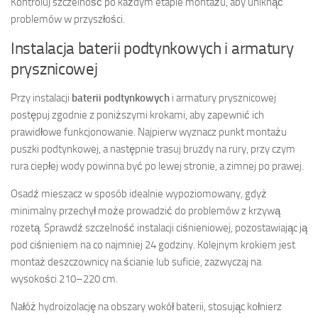
Kontroluj szczelność po każdym etapie montażu, aby uniknąć
problemów w przyszłości.
Instalacja baterii podtynkowych i armatury
prysznicowej
Przy instalacji
baterii podtynkowych
i armatury prysznicowej
postępuj zgodnie z poniższymi krokami, aby zapewnić ich
prawidłowe funkcjonowanie. Najpierw wyznacz punkt montażu
puszki podtynkowej, a następnie trasuj bruzdy na rury, przy czym
rura ciepłej wody powinna być po lewej stronie, a zimnej po prawej.
Osadź mieszacz w sposób idealnie wypoziomowany, gdyż
minimalny przechył może prowadzić do problemów z krzywą
rozetą. Sprawdź szczelność instalacji ciśnieniowej, pozostawiając ją
pod ciśnieniem na co najmniej 24 godziny. Kolejnym krokiem jest
montaż deszczownicy na ścianie lub suficie, zazwyczaj na
wysokości 210–220 cm.
Nałóż hydroizolację na obszary wokół baterii, stosując kołnierz