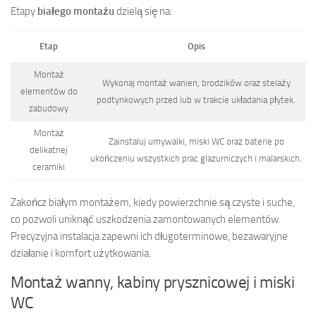
Etapy
białego montażu
dzielą się na:
Etap
Opis
Montaż
Wykonaj montaż wanien, brodzików oraz stelaży
elementów do
podtynkowych przed lub w trakcie układania płytek.
zabudowy
Montaż
Zainstaluj umywalki, miski WC oraz baterie po
delikatnej
ukończeniu wszystkich prac glazurniczych i malarskich.
ceramiki
Zakończ białym montażem, kiedy powierzchnie są czyste i suche,
co pozwoli uniknąć uszkodzenia zamontowanych elementów.
Precyzyjna instalacja zapewni ich długoterminowe, bezawaryjne
działanie i komfort użytkowania.
Montaż wanny, kabiny prysznicowej i miski
WC