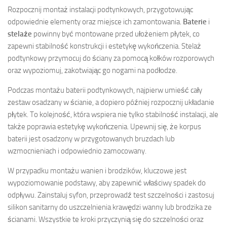
Rozpocznij montaż instalacji podtynkowych, przygotowując
odpowiednie elementy oraz miejsce ich zamontowania.
Baterie
i
stelaże
powinny być montowane przed ułożeniem płytek, co
zapewni stabilność konstrukcji i estetykę wykończenia. Stelaż
podtynkowy przymocuj do ściany za pomocą kołków rozporowych
oraz wypoziomuj, zakotwiając go nogami na podłodze.
Podczas montażu baterii podtynkowych, najpierw umieść cały
zestaw osadzany w ścianie, a dopiero później rozpocznij układanie
płytek. To kolejność, która wspiera nie tylko stabilność instalacji, ale
także poprawia estetykę wykończenia. Upewnij się, że korpus
baterii jest osadzony w przygotowanych bruzdach lub
wzmocnieniach i odpowiednio zamocowany.
W przypadku montażu wanien i brodzików, kluczowe jest
wypoziomowanie podstawy, aby zapewnić właściwy spadek do
odpływu. Zainstaluj syfon, przeprowadź test szczelności i zastosuj
silikon sanitarny do uszczelnienia krawędzi wanny lub brodzika ze
ścianami. Wszystkie te kroki przyczynią się do szczelności oraz