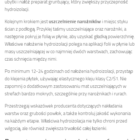
ubytki i nałóż preparat gruntujący, który zwiększy przyczepność
hydroizolacji.
Kolejnym krokiem jest
uszczelnienie narożników
i miejsc styku
ścian z podłogą. Przyklej taśmy uszczelniające oraz narożniki, a
następnie pokryj je folią w płynie, aby uzyskać gładką powierzchnię.
Właściwe nałożenie hydroizolacji polega na aplikacji folii w płynie lub
masy uszczelniającej w co najmniej dwóch warstwach, zachowując
czas schnięcia między nimi.
Po minimum 12-24 godzinach od nałożenia hydroizolacji, przystąp
do klejenia płytek, używając elastycznego kleju klasy C2/S1. Nie
zapomnij o dodatkowym zastosowaniu mat uszczelniających w
strefach bardzo mokrych, szczególnie przy narożnikach i rurach.
Przestrzegaj wskazówek producenta dotyczących nakładania
warstw oraz grubości powłok, a także kontroluj jakość wykonania
na każdym etapie. Właściwa hydroizolacja nie tylko chroni przed
wilgocią, ale również zwiększa trwałość całej łazienki.