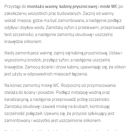
Przystąp do
montażu wanny
,
kabiny prysznicowej
i
miski WC
po
zakończeniu wszystkich prac budowlanych. Zacznij od wanny:
wskaź miejsce, gdzie ma być zamontowana, a następnie podłącz
odpływ i dopływ wody. Zainstaluj syfon z przelewem, przeprowadź
test szczelności, a następnie zamontuj obudowę i uszczelnij
krawędzie silikonem.
Kiedy zamontujesz wannę, zajmij się kabiną prysznicową. Ustaw i
wypoziomuj brodzik, przyłącz syfon, a następnie uszczelnij
krawędzie. Zamocuj ścianki i drzwi kabiny, upewniając się, że silikon
jest użyty w odpowiednich miejscach łączenia.
Na koniec zamontuj miskę WC. Rozpocznij od przymocowania
stelaża do ściany i posadzki. Podłącz instalację wodną oraz
kanalizacyjną, a następnie przeprowadź próbę szczelności.
Zainstaluj obudowę i zawieś miskę na śrubach, kontrolując
szczelność połączeń. Upewnij się, że przycisk spłukujący jest
zamontowany i wszystko jest uszczelnione silikonem.