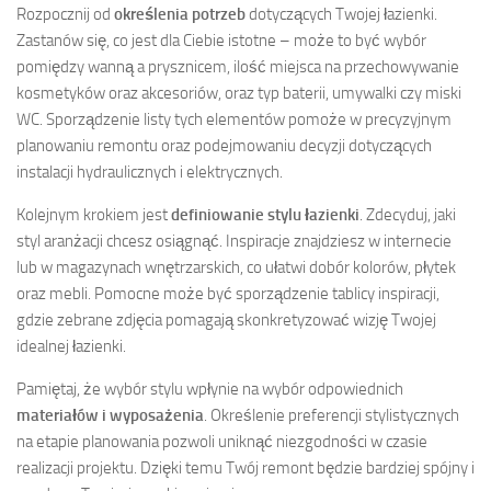
Rozpocznij od
określenia potrzeb
dotyczących Twojej łazienki.
Zastanów się, co jest dla Ciebie istotne – może to być wybór
pomiędzy wanną a prysznicem, ilość miejsca na przechowywanie
kosmetyków oraz akcesoriów, oraz typ baterii, umywalki czy miski
WC. Sporządzenie listy tych elementów pomoże w precyzyjnym
planowaniu remontu oraz podejmowaniu decyzji dotyczących
instalacji hydraulicznych i elektrycznych.
Kolejnym krokiem jest
definiowanie stylu łazienki
. Zdecyduj, jaki
styl aranżacji chcesz osiągnąć. Inspiracje znajdziesz w internecie
lub w magazynach wnętrzarskich, co ułatwi dobór kolorów, płytek
oraz mebli. Pomocne może być sporządzenie tablicy inspiracji,
gdzie zebrane zdjęcia pomagają skonkretyzować wizję Twojej
idealnej łazienki.
Pamiętaj, że wybór stylu wpłynie na wybór odpowiednich
materiałów i wyposażenia
. Określenie preferencji stylistycznych
na etapie planowania pozwoli uniknąć niezgodności w czasie
realizacji projektu. Dzięki temu Twój remont będzie bardziej spójny i