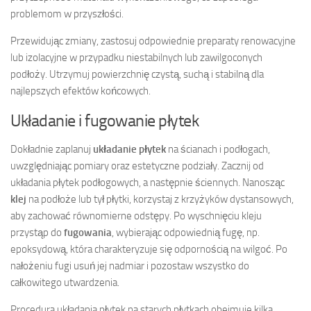
problemom w przyszłości.
Przewidując zmiany, zastosuj odpowiednie preparaty renowacyjne
lub izolacyjne w przypadku niestabilnych lub zawilgoconych
podłoży. Utrzymuj powierzchnię czystą, suchą i stabilną dla
najlepszych efektów końcowych.
Układanie i fugowanie płytek
Dokładnie zaplanuj
układanie płytek
na ścianach i podłogach,
uwzględniając pomiary oraz estetyczne podziały. Zacznij od
układania płytek podłogowych, a następnie ściennych. Nanosząc
klej
na podłoże lub tył płytki, korzystaj z krzyżyków dystansowych,
aby zachować równomierne odstępy. Po wyschnięciu kleju
przystąp do
fugowania
, wybierając odpowiednią fugę, np.
epoksydową, która charakteryzuje się odpornością na wilgoć. Po
nałożeniu fugi usuń jej nadmiar i pozostaw wszystko do
całkowitego utwardzenia.
Procedura układania płytek na starych płytkach obejmuje kilka