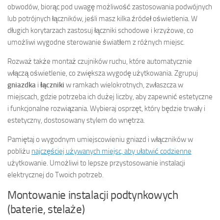
obwodów, biorąc pod uwagę możliwość zastosowania podwójnych
lub potrójnych łączników, jeśli masz kilka źródeł oświetlenia. W
długich korytarzach zastosuj łączniki schodowe i krzyżowe, co
umożliwi wygodne sterowanie światłem z różnych miejsc.
Rozważ także montaż czujników ruchu, które automatycznie
włączą oświetlenie, co zwiększa wygodę użytkowania. Zgrupuj
gniazdka
i
łączniki
w ramkach wielokrotnych, zwłaszcza w
miejscach, gdzie potrzeba ich dużej liczby, aby zapewnić estetyczne
i funkcjonalne rozwiązania. Wybieraj osprzęt, który będzie trwały i
estetyczny, dostosowany stylem do wnętrza.
Pamiętaj o wygodnym umiejscowieniu gniazd i włączników w
pobliżu
najczęściej używanych miejsc, aby ułatwić codzienne
użytkowanie. Umożliwi to lepsze przystosowanie instalacji
elektrycznej do Twoich potrzeb.
Montowanie instalacji podtynkowych
(baterie, stelaże)