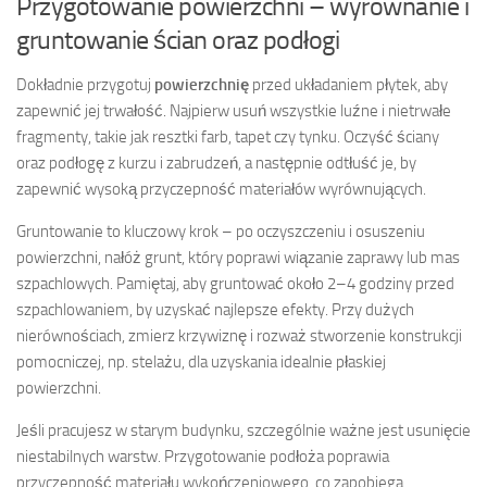
Przygotowanie powierzchni – wyrównanie i
gruntowanie ścian oraz podłogi
Dokładnie przygotuj
powierzchnię
przed układaniem płytek, aby
zapewnić jej trwałość. Najpierw usuń wszystkie luźne i nietrwałe
fragmenty, takie jak resztki farb, tapet czy tynku. Oczyść ściany
oraz podłogę z kurzu i zabrudzeń, a następnie odtłuść je, by
zapewnić wysoką przyczepność materiałów wyrównujących.
Gruntowanie to kluczowy krok – po oczyszczeniu i osuszeniu
powierzchni, nałóż grunt, który poprawi wiązanie zaprawy lub mas
szpachlowych. Pamiętaj, aby gruntować około 2–4 godziny przed
szpachlowaniem, by uzyskać najlepsze efekty. Przy dużych
nierównościach, zmierz krzywiznę i rozważ stworzenie konstrukcji
pomocniczej, np. stelażu, dla uzyskania idealnie płaskiej
powierzchni.
Jeśli pracujesz w starym budynku, szczególnie ważne jest usunięcie
niestabilnych warstw. Przygotowanie podłoża poprawia
przyczepność materiału wykończeniowego, co zapobiega