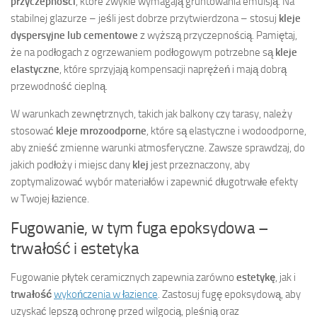
przyczepności
, które zwykle wymagają gruntowania emulsją. Na
stabilnej glazurze – jeśli jest dobrze przytwierdzona – stosuj
kleje
dyspersyjne lub cementowe
z wyższą przyczepnością. Pamiętaj,
że na podłogach z ogrzewaniem podłogowym potrzebne są
kleje
elastyczne
, które sprzyjają kompensacji naprężeń i mają dobrą
przewodność cieplną.
W warunkach zewnętrznych, takich jak balkony czy tarasy, należy
stosować
kleje mrozoodporne
, które są elastyczne i wodoodporne,
aby znieść zmienne warunki atmosferyczne. Zawsze sprawdzaj, do
jakich podłoży i miejsc dany
klej
jest przeznaczony, aby
zoptymalizować wybór materiałów i zapewnić długotrwałe efekty
w Twojej łazience.
Fugowanie, w tym fuga epoksydowa –
trwałość i estetyka
Fugowanie płytek ceramicznych zapewnia zarówno
estetykę
, jak i
trwałość
wykończenia w łazience
. Zastosuj fugę epoksydową, aby
uzyskać lepszą ochronę przed wilgocią, pleśnią oraz