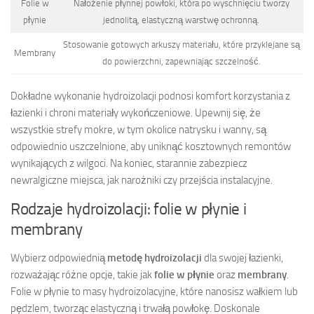
Folie w
Nałożenie płynnej powłoki, która po wyschnięciu tworzy
płynie
jednolitą, elastyczną warstwę ochronną.
Stosowanie gotowych arkuszy materiału, które przyklejane są
Membrany
do powierzchni, zapewniając szczelność.
Dokładne wykonanie hydroizolacji podnosi komfort korzystania z
łazienki i chroni materiały wykończeniowe. Upewnij się, że
wszystkie strefy mokre, w tym okolice natrysku i wanny, są
odpowiednio uszczelnione, aby uniknąć kosztownych remontów
wynikających z wilgoci. Na koniec, starannie zabezpiecz
newralgiczne miejsca, jak narożniki czy przejścia instalacyjne.
Rodzaje hydroizolacji: folie w płynie i
membrany
Wybierz odpowiednią
metodę hydroizolacji
dla swojej łazienki,
rozważając różne opcje, takie jak
folie w płynie
oraz
membrany
.
Folie w płynie to masy hydroizolacyjne, które nanosisz wałkiem lub
pędzlem, tworząc elastyczną i trwałą powłokę. Doskonale