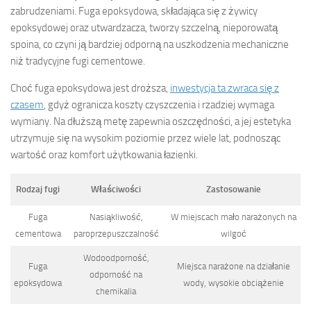
zabrudzeniami. Fuga epoksydowa, składająca się z żywicy
epoksydowej oraz utwardzacza, tworzy szczelną, nieporowatą
spoina, co czyni ją bardziej odporną na uszkodzenia mechaniczne
niż tradycyjne fugi cementowe.
Choć fuga epoksydowa jest droższa,
inwestycja ta zwraca się z
czasem
, gdyż ogranicza koszty czyszczenia i rzadziej wymaga
wymiany. Na dłuższą metę zapewnia oszczędności, a jej estetyka
utrzymuje się na wysokim poziomie przez wiele lat, podnosząc
wartość oraz komfort użytkowania łazienki.
Rodzaj fugi
Właściwości
Zastosowanie
Fuga
Nasiąkliwość,
W miejscach mało narażonych na
cementowa
paroprzepuszczalność
wilgoć
Wodoodporność,
Fuga
Miejsca narażone na działanie
odporność na
epoksydowa
wody, wysokie obciążenie
chemikalia