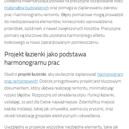
Dokładna inwentaryzacja pozwala na precyzyjne oszacowanie ilości
materiałów budowlanych
oraz pomaga w zaplanowaniu zakresu
prac i harmonogramu remontu. Błędy pomiarowe mogą prowadzić
do niedopasowania elementów, konieczności wprowadzenia
przeróbek, opóźnień, a nawet zwiększonych kosztów. Precyzyjne
pomiary są kluczowe dla uzyskania harmonijnego efektu
końcowego w nowo zaaranżowanym pomieszczeniu.
Projekt łazienki jako podstawa
harmonogramu prac
Stwórz
projekt łazienki
, aby skutecznie zaplanować
harmonogram
prac remontowych
. Dobrze przygotowany projekt jest kluczowym
dokumentem, który ułatwia realizację remontu, minimalizując
ryzyko błędów. Rozpocznij od określenia stylu i funkcji łazienki,
ustalając, co jest dla Ciebie najważniejsze. Zidentyfikuj miejsce
każdej instalacji, takiej jak umywalka, wanna czy prysznic, oraz
określ lokalizację gniazdek elektrycznych i oświetlenia.
Uwzględnij w projekcie wszystkie niezbędne elementy, takie jak