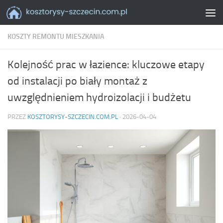
Skip to content
KOSZTY REMONTU MIESZKANIA
Kolejność prac w łazience: kluczowe etapy
od instalacji po biały montaż z
uwzględnieniem hydroizolacji i budżetu
PRZEZ
KOSZTORYSY-SZCZECIN.COM.PL
·
2026-04-04