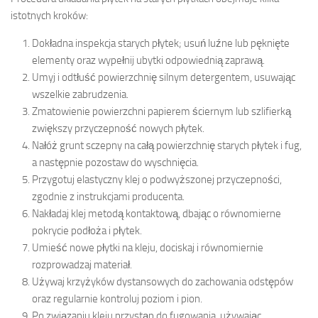
istotnych kroków:
Dokładna inspekcja starych płytek; usuń luźne lub pęknięte
elementy oraz wypełnij ubytki odpowiednią zaprawą.
Umyj i odtłuść powierzchnię silnym detergentem, usuwając
wszelkie zabrudzenia.
Zmatowienie powierzchni papierem ściernym lub szlifierką
zwiększy przyczepność nowych płytek.
Nałóż grunt sczepny na całą powierzchnię starych płytek i fug,
a następnie pozostaw do wyschnięcia.
Przygotuj elastyczny klej o podwyższonej przyczepności,
zgodnie z instrukcjami producenta.
Nakładaj klej metodą kontaktową, dbając o równomierne
pokrycie podłoża i płytek.
Umieść nowe płytki na kleju, dociskaj i równomiernie
rozprowadzaj materiał.
Używaj krzyżyków dystansowych do zachowania odstępów
oraz regularnie kontroluj poziom i pion.
Po związaniu kleju przystąp do fugowania, używając