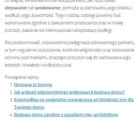
Co więcej, okresowa konserwacja parkietu, jak na przykład
olejowanie
lub
woskowanie
, pomoże w zachowaniu jego blasku i
wydłuży jego żywotność. Tego rodzaju zabiegi powinny być
wykonywane zgodnie z zaleceniami producenta oraz w miarę
potrzeb, zależnie od intensywności eksploatacji podłogi.
Aby podsumować, odpowiednia pielęgnacja odnowionego parkietu,
w tym regularne czyszczenie, kontrola wilgotności oraz stosowanie
ochrony pod meblami, znacząco przyczyni się do zachowania jego
estetyki i trwałości na dłuższy czas.
Powiązane wpisy:
Renowacja basenu
Jak wybrać odpowiedniego wykonawcę budowy domu?
8 pomysłów na oryginalne rozwiązania architektoniczne dla
Twojego domu
Budowa domu zgodnie z zasadami eko-architektury