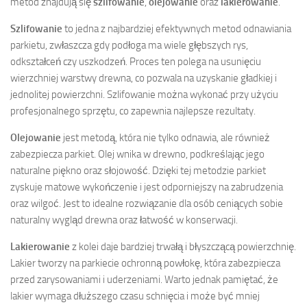
metod znajdują się
szlifowanie
,
olejowanie
oraz
lakierowanie
.
Szlifowanie
to jedna z najbardziej efektywnych metod odnawiania
parkietu, zwłaszcza gdy podłoga ma wiele głębszych rys,
odkształceń czy uszkodzeń. Proces ten polega na usunięciu
wierzchniej warstwy drewna, co pozwala na uzyskanie gładkiej i
jednolitej powierzchni. Szlifowanie można wykonać przy użyciu
profesjonalnego sprzętu, co zapewnia najlepsze rezultaty.
Olejowanie
jest metodą, która nie tylko odnawia, ale również
zabezpiecza parkiet. Olej wnika w drewno, podkreślając jego
naturalne piękno oraz słojowość. Dzięki tej metodzie parkiet
zyskuje matowe wykończenie i jest odporniejszy na zabrudzenia
oraz wilgoć. Jest to idealne rozwiązanie dla osób ceniących sobie
naturalny wygląd drewna oraz łatwość w konserwacji.
Lakierowanie
z kolei daje bardziej trwałą i błyszczącą powierzchnię.
Lakier tworzy na parkiecie ochronną powłokę, która zabezpiecza
przed zarysowaniami i uderzeniami. Warto jednak pamiętać, że
lakier wymaga dłuższego czasu schnięcia i może być mniej