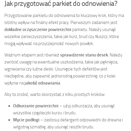
Jak przygotować parkiet do odnowienia?
Przygotowanie parkietu do odnowienia to kluczowy krok, który ma
istotny wpływ na finalny efekt pracy. Pierwszym zadaniem jest
dokładne oczyszczenie powierzchni
parkietu. Należy usunąć
wszelkie zanieczyszczenia, takie jak kurz, brud czy tłuszcz, które
mogą wpływać na przyczepność nowych powłok.
Ważnym etapem jest również
sprawdzenie stanu desek
. Należy
zwrócić uwagę na ewentualne uszkodzenia, takie jak pęknięcia,
wgniecenia czy luźne deski. Usunięcie tych defektów jest
niezbędne, aby zapewnić jednorodną powierzchnię, co z kolei
wpłynie na
jakość odnawiania
.
Aby to zrobić, warto skorzystać z kilku prostych kroków:
Odkurzanie powierzchni
– użyj odkurzacza, aby usunąć
wszystkie cząsteczki kurzu i brudu.
Mycie podłogi
– zastosuj detergent odpowiedni do drewna i
wilgotną szmatkę, aby usunąć resztki brudu.