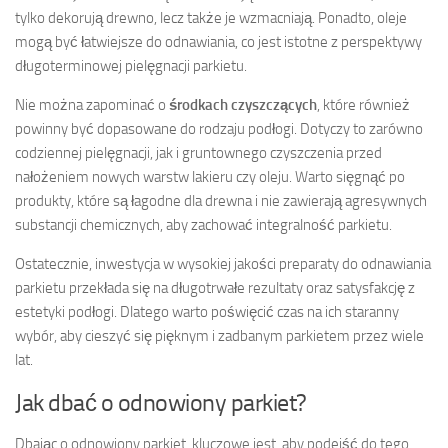
tylko dekorują drewno, lecz także je wzmacniają. Ponadto, oleje
mogą być łatwiejsze do odnawiania, co jest istotne z perspektywy
długoterminowej pielęgnacji parkietu.
Nie można zapominać o
środkach czyszczących
, które również
powinny być dopasowane do rodzaju podłogi. Dotyczy to zarówno
codziennej pielęgnacji, jak i gruntownego czyszczenia przed
nałożeniem nowych warstw lakieru czy oleju. Warto sięgnąć po
produkty, które są łagodne dla drewna i nie zawierają agresywnych
substancji chemicznych, aby zachować integralność parkietu.
Ostatecznie, inwestycja w wysokiej jakości preparaty do odnawiania
parkietu przekłada się na długotrwałe rezultaty oraz satysfakcję z
estetyki podłogi. Dlatego warto poświęcić czas na ich staranny
wybór, aby cieszyć się pięknym i zadbanym parkietem przez wiele
lat.
Jak dbać o odnowiony parkiet?
Dbając o odnowiony parkiet, kluczowe jest, aby podejść do tego