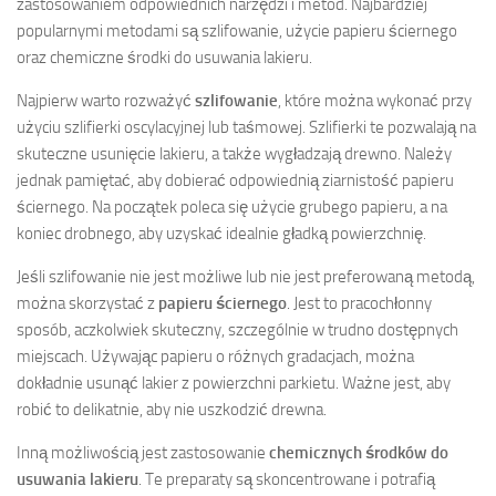
zastosowaniem odpowiednich narzędzi i metod. Najbardziej
popularnymi metodami są szlifowanie, użycie papieru ściernego
oraz chemiczne środki do usuwania lakieru.
Najpierw warto rozważyć
szlifowanie
, które można wykonać przy
użyciu szlifierki oscylacyjnej lub taśmowej. Szlifierki te pozwalają na
skuteczne usunięcie lakieru, a także wygładzają drewno. Należy
jednak pamiętać, aby dobierać odpowiednią ziarnistość papieru
ściernego. Na początek poleca się użycie grubego papieru, a na
koniec drobnego, aby uzyskać idealnie gładką powierzchnię.
Jeśli szlifowanie nie jest możliwe lub nie jest preferowaną metodą,
można skorzystać z
papieru ściernego
. Jest to pracochłonny
sposób, aczkolwiek skuteczny, szczególnie w trudno dostępnych
miejscach. Używając papieru o różnych gradacjach, można
dokładnie usunąć lakier z powierzchni parkietu. Ważne jest, aby
robić to delikatnie, aby nie uszkodzić drewna.
Inną możliwością jest zastosowanie
chemicznych środków do
usuwania lakieru
. Te preparaty są skoncentrowane i potrafią