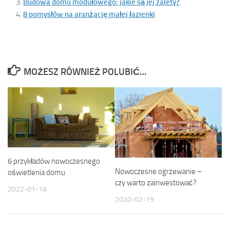
Budowa domu modułowego: jakie są jej zalety?
8 pomysłów na aranżację małej łazienki
MOŻESZ RÓWNIEŻ POLUBIĆ…
6 przykładów nowoczesnego
Nowoczesne ogrzewanie –
oświetlenia domu
czy warto zainwestować?
2022-01-18
2020-02-19