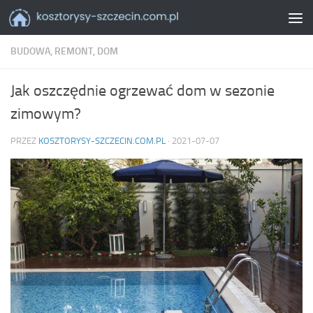
Skip to content
BUDOWA, REMONT, DOM
Jak oszczędnie ogrzewać dom w sezonie
zimowym?
PRZEZ
KOSZTORYSY-SZCZECIN.COM.PL
·
2021-07-07