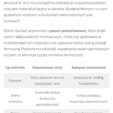
akustyczne. Jest ona szczególnie polecana do ocieplania poddaszy
oraz jako materiał izolacyjny w zakresie dźwiękochłonnym, co czyni
ją idealnym wyborem w budynkach wielorodzinnych oraz
biurowych.
Warto również wspomnieć o
piance poliuretanowej
, która dzięki
swoim właściwościom montażowym, może być aplikowana w
trudnodostępnych miejscach oraz zapewnia bardzo dobrą izolację
termiczną. Pianka ta ma zdolność wypełniania nawet najmniejszych
szczelin, co eliminuje ryzyko mostków termicznych.
Typ materiału
Najważniejsze cechy
Najlepsze zastosowanie
Dobry stosunek ceny do
Izolacja ścian, podłóg,
Styropian
izolacyjności, lekki
fundamentów
Doskonała izolacja
Wełna
Izolacja poddaszy,
akustyczna,
mineralna
budynków wielorodzinnych
ognioodporność