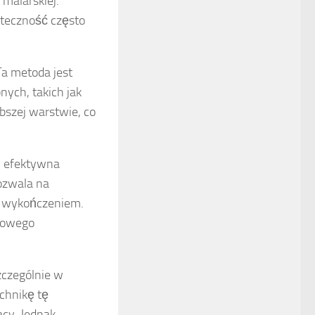
malarskiej.
uteczność często
Ta metoda jest
nych, takich jak
bszej warstwie, co
 i efektywna
ozwala na
m wykończeniem.
kowego
zczególnie w
chnikę tę
acy. Jednak