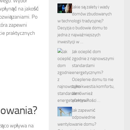
cowego. Wybór
Jakie są zalety i wady
wpłynąć na jakość
domów zbudowanych
rozwiązaniami. Po
w technologii tradycyjnej?
tóra zapewni
Decyzja o budowie domu to
ycie praktycznych
jedna z najważniejszych
inwestycji w …
Jak ocieplić dom
zgodnie z najnowszymi
standardami
energetycznymi?
Ocieplenie domu to nie
tylko kwestia komfortu,
ale również
efektywności …
lowania?
Jak zapewnić
odpowiednie
wentylowanie domu?
cząco wpływa na