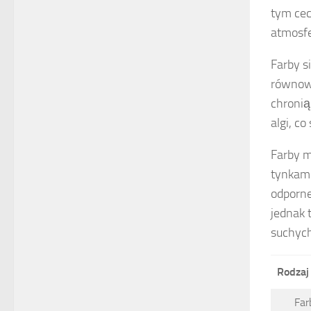
tym cec
atmosfe
Farby s
równowa
chronią
algi, c
Farby m
tynkami
odporne
jednak 
suchyc
Rodzaj
Far