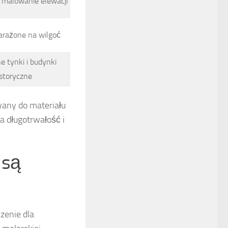
 malowanie elewacji
arażone na wilgoć
e tynki i budynki
storyczne
any do materiału
a długotrwałość i
 są
zenie dla