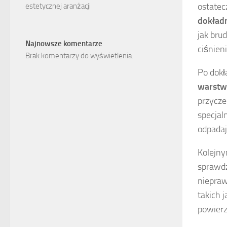
ostatec
estetycznej aranżacji
dokładn
jak bru
Najnowsze komentarze
ciśnien
Brak komentarzy do wyświetlenia.
Po dokł
warstw
przycze
specjal
odpadaj
Kolejny
sprawdz
niepraw
takich 
powierz