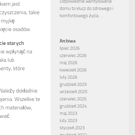
Odpowiednie wentylowanie
kiem jest
domu to klucz do zdrowego i
czyszczenia, takie
komfortowego życia. …
ć myjkę
nięcie osadów.
Archiwa
cie starych
lipiec 2026
nie wpłynąć na
czerwiec 2026
aka lub
maj 2026
enty, które
kwiecień 2026
luty 2026
grudzień 2025
 Należy dokładnie
wrzesień 2025
jenia. Wszelkie te
czerwiec 2025
grudzień 2024
ch materiałów,
maj 2023
ować
luty 2023
styczeń 2023
grudzień 2022