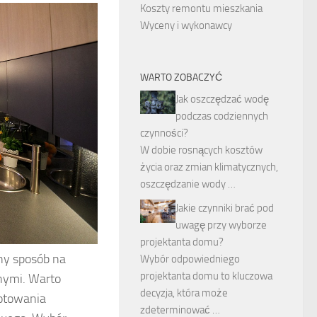
Koszty remontu mieszkania
Wyceny i wykonawcy
WARTO ZOBACZYĆ
Jak oszczędzać wodę
podczas codziennych
czynności?
W dobie rosnących kosztów
życia oraz zmian klimatycznych,
oszczędzanie wody …
Jakie czynniki brać pod
uwagę przy wyborze
projektanta domu?
zny sposób na
Wybór odpowiedniego
projektanta domu to kluczowa
nymi. Warto
decyzja, która może
gotowania
zdetermino­wać …