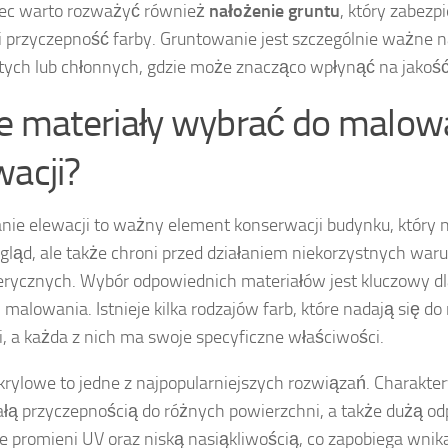
iec warto rozważyć również
nałożenie gruntu
, który zabezp
 przyczepność farby. Gruntowanie jest szczególnie ważne 
ych lub chłonnych, gdzie może znacząco wpłynąć na jakoś
ie materiały wybrać do malow
wacji?
ie elewacji to ważny element konserwacji budynku, który n
gląd, ale także chroni przed działaniem niekorzystnych wa
rycznych. Wybór odpowiednich materiałów jest kluczowy dla
i malowania. Istnieje kilka rodzajów farb, które nadają się d
i, a każda z nich ma swoje specyficzne właściwości.
krylowe to jedne z najpopularniejszych rozwiązań. Charakter
łą przyczepnością do różnych powierzchni, a także dużą od
ie promieni UV oraz niską nasiąkliwością, co zapobiega wnik