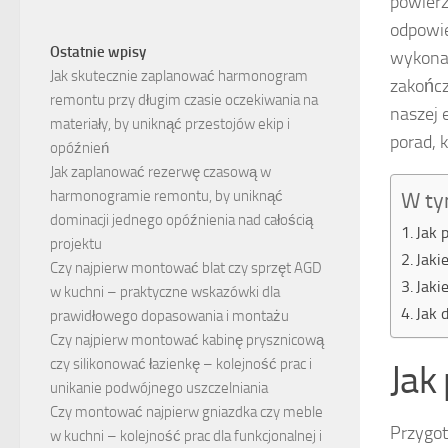
powierz
odpowie
Ostatnie wpisy
wykonan
Jak skutecznie zaplanować harmonogram
zakończ
remontu przy długim czasie oczekiwania na
naszej 
materiały, by uniknąć przestojów ekip i
porad, 
opóźnień
Jak zaplanować rezerwę czasową w
harmonogramie remontu, by uniknąć
W ty
dominacji jednego opóźnienia nad całością
Jak 
projektu
Jaki
Czy najpierw montować blat czy sprzęt AGD
Jaki
w kuchni – praktyczne wskazówki dla
Jak 
prawidłowego dopasowania i montażu
Czy najpierw montować kabinę prysznicową
czy silikonować łazienkę – kolejność prac i
Jak
unikanie podwójnego uszczelniania
Czy montować najpierw gniazdka czy meble
Przygot
w kuchni – kolejność prac dla funkcjonalnej i