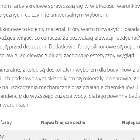
hom farby akrylowe sprawdzają się w większości warunkó
rycznych, co czyni je uniwersalnym wyborem.
ilikonowe to kolejny materiał, który warto rozważyć. Posiad
żące wilgoć, co oznacza, że pozwalają elewacji „oddychać”
c ją przed deszczem. Dodatkowo, farby silikonowe są odporn
o sprawia, że elewacja dłużej zachowuje estetyczny wygląd.
ineralne, z kolei, są doskonałym wyborem dla budynków z t
. Ich podstawowym składnikiem są minerały, co sprawia, że
 na uszkodzenia mechaniczne oraz działanie chemikaliów. F
tendencję do wyższego zużycia wody, dlatego powinny być
h warunkach.
 farby
Najważniejsze cechy
Najleps
by