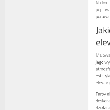
Na kon
poprawi
porowat
Jak
ele
Malowan
jego wy
atmosfe
estetyk
elewacj
Farby a
doskona
działan