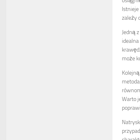
osiągni
Istniej
zależy 
Jedną z
idealna
krawędz
może ko
Kolejną
metoda,
równomi
Warto j
poprawi
Natrysk
przypad
charakt