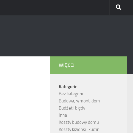
WIĘCEJ
Kategorie
Bez kategorii
Budowa, remont, dom
Budżet i błędy
Inne
Koszty budowy domu
Koszty łazienki i kuchni