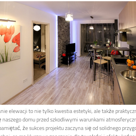
ie elewacji to nie tylko kwestia estetyki, ale także praktyc
ę naszego domu przed szkodliwymi warunkami atmosferycz
pamiętać, że sukces projektu zaczyna się od solidnego przy