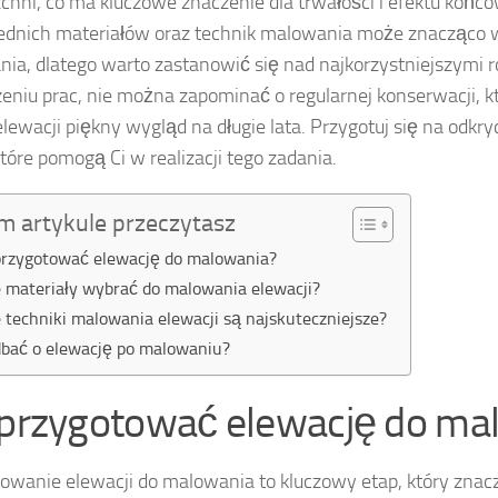
chni, co ma kluczowe znaczenie dla trwałości i efektu koń
dnich materiałów oraz technik malowania może znacząco 
ia, dlatego warto zastanowić się nad najkorzystniejszymi 
eniu prac, nie można zapominać o regularnej konserwacji, k
elewacji piękny wygląd na długie lata. Przygotuj się na odkr
które pomogą Ci w realizacji tego zadania.
m artykule przeczytasz
przygotować elewację do malowania?
e materiały wybrać do malowania elewacji?
e techniki malowania elewacji są najskuteczniejsze?
dbać o elewację po malowaniu?
 przygotować elewację do ma
owanie elewacji do malowania to kluczowy etap, który zna