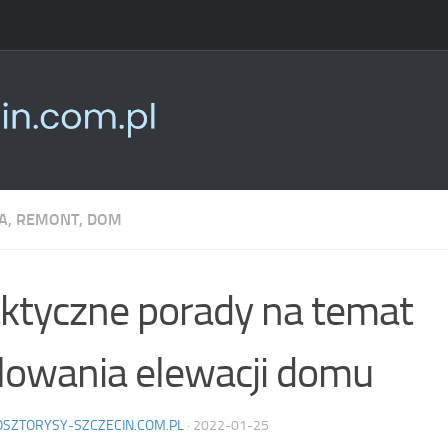
, REMONT, DOM
ktyczne porady na temat
owania elewacji domu
OSZTORYSY-SZCZECIN.COM.PL
·
2022-01-25