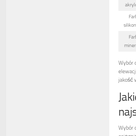
akry
Far
silik
Far
miner
Wybór o
elewacj
jakość
Jak
naj
Wybór o