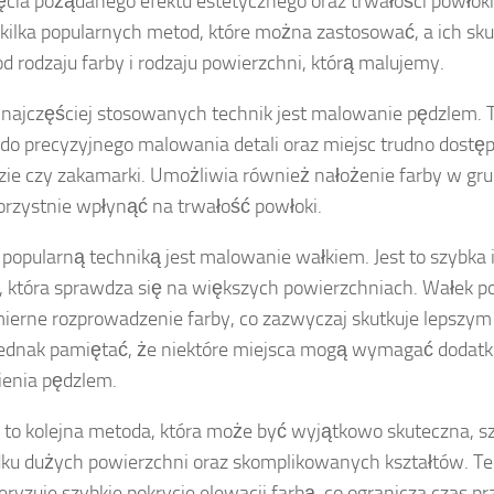
ęcia pożądanego efektu estetycznego oraz trwałości powłoki 
e kilka popularnych metod, które można zastosować, a ich sk
od rodzaju farby i rodzaju powierzchni, którą malujemy.
 najczęściej stosowanych technik jest malowanie pędzlem. 
 do precyzyjnego malowania detali oraz miejsc trudno dostęp
ie czy zakamarki. Umożliwia również nałożenie farby w gru
rzystnie wpłynąć na trwałość powłoki.
 popularną techniką jest malowanie wałkiem. Jest to szybka
 która sprawdza się na większych powierzchniach. Wałek p
erne rozprowadzenie farby, co zazwyczaj skutkuje lepszy
ednak pamiętać, że niektóre miejsca mogą wymagać dodat
enia pędzlem.
 to kolejna metoda, która może być wyjątkowo skuteczna, s
ku dużych powierzchni oraz skomplikowanych kształtów. Te
eryzuje szybkie pokrycie elewacji farbą, co ogranicza czas pr