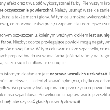
zny efekt oraz trwałość wykorzystanej farby. Pierwszym kro
e oczyszczenie powierzchni
. Należy usunąć wszelkie zanie
d, kurz, a także mech i glony. W tym celu można wykorzysta
iową, co znacznie ułatwi pracę i zapewni skuteczniejsze usu
adnym oczyszczeniu, kolejnym ważnym krokiem jest
usunię
 farby
. Niezbyt dobrze przylegające powłoki mogą negatyw
pność nowej farby. W tym celu warto użyć szpachelki, druci
nych preparatów do usuwania farby. Jeśli natrafimy na fragm
ą, zaleca się ich całkowite usunięcie.
m istotnym działaniem jest
naprawa wszelkich uszkodzeń
.
ić stan elewacji i zidentyfikować pęknięcia, ubytki czy odspo
idłowości powinny być naprawione przy użyciu odpowiedni
jak masa szpachlowa. Po wykonaniu napraw warto przeszlif
chnię, aby uzyskać gładką i równą elewację.