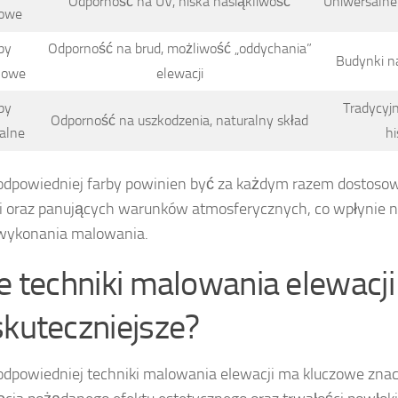
Odporność na UV, niska nasiąkliwość
Uniwersalne
lowe
by
Odporność na brud, możliwość „oddychania”
Budynki n
onowe
elewacji
by
Tradycyjn
Odporność na uszkodzenia, naturalny skład
alne
hi
dpowiedniej farby powinien być za każdym razem dostosow
i oraz panujących warunków atmosferycznych, co wpłynie n
 wykonania malowania.
ie techniki malowania elewacji
skuteczniejsze?
dpowiedniej techniki malowania elewacji ma kluczowe znac