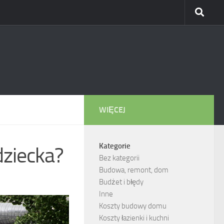
WIĘCEJ
Kategorie
dziecka?
Bez kategorii
Budowa, remont, dom
Budżet i błędy
Inne
Koszty budowy domu
Koszty łazienki i kuchni