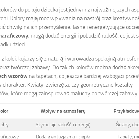
olorów do pokoju dziecka jest jednym z najważniejszych as
zeni. Kolory mają moc wpływania na nastrój oraz kreatywnoś
ić chwilę na ich przemyślenie. Jasne i energetyzujące odcien
marańczowy
, mogą dodać energii i pobudzić radość, co jest
adku dzieci.
, z kolei, kojarzy się z naturą i wprowadza spokojną atmosfer
 oraz twórczej zabawy. Do takich kolorów można dodać akce
ych wzorów
na tapetach, co jeszcze bardziej wzbogaci przest
y charakter. Kwiaty, zwierzęta, czy geometryczne kształty – t
dów, które mogą zainspirować maluchy do twórczej zabawy.
olor
Wpływ na atmosferę
Przykładow
ółty
Stymuluje radość i energię
Ściany, dod
rańczowy
Dodaje entuzjazmu i ciepła
Tapety, me