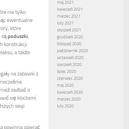
maj 2021
kwiecień 2021
tóre nie tylko
marzec 2021
ując ewentualne
luty 2021
ory, które
styczeń 2021
m są
poduszki
,
grudzień 2020
h konstrukcji
listopad 2020
październik 2020
laksu, a także
wrzesień 2020
sierpień 2020
lipiec 2020
regały na zabawki z
czerwiec 2020
ednocześnie
maj 2020
nież zadbać o
kwiecień 2020
wić się klockami.
marzec 2020
szych sesji
luty 2020
ka powinna opierać