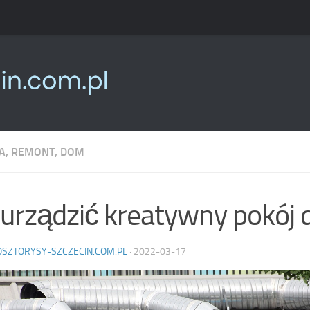
, REMONT, DOM
 urządzić kreatywny pokój 
OSZTORYSY-SZCZECIN.COM.PL
·
2022-03-17