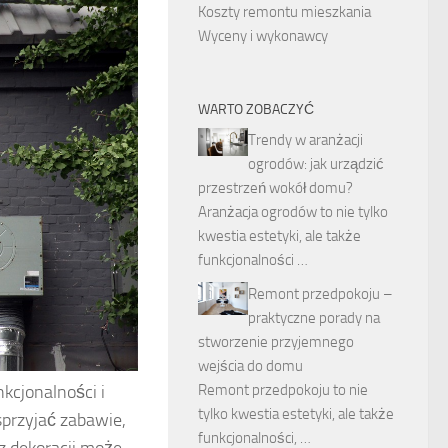
Koszty remontu mieszkania
Wyceny i wykonawcy
WARTO ZOBACZYĆ
Trendy w aranżacji
ogrodów: jak urządzić
przestrzeń wokół domu?
Aranżacja ogrodów to nie tylko
kwestia estetyki, ale także
funkcjonalności …
Remont przedpokoju –
praktyczne porady na
stworzenie przyjemnego
wejścia do domu
Remont przedpokoju to nie
nkcjonalności i
tylko kwestia estetyki, ale także
sprzyjać zabawie,
funkcjonalności, …