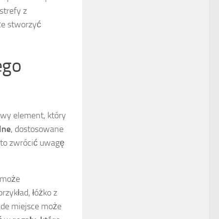
strefy z
że stworzyć
ego
owy element, który
lne
, dostosowane
arto zwrócić uwagę
e może
zykład, łóżko z
żde miejsce może