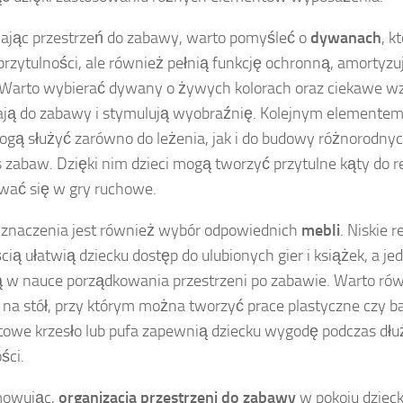
ając przestrzeń do zabawy, warto pomyśleć o
dywanach
, k
przytulności, ale również pełnią funkcję ochronną, amortyz
 Warto wybierać dywany o żywych kolorach oraz ciekawe wz
ją do zabawy i stymulują wyobraźnię. Kolejnym elemente
ogą służyć zarówno do leżenia, jak i do budowy różnorodnyc
 zabaw. Dzięki nim dzieci mogą tworzyć przytulne kąty do re
ać się w gry ruchowe.
 znaczenia jest również wybór odpowiednich
mebli
. Niskie 
ią ułatwią dziecku dostęp do ulubionych gier i książek, a j
w nauce porządkowania przestrzeni po zabawie. Warto rów
 na stół, przy którym można tworzyć prace plastyczne czy ba
owe krzesło lub pufa zapewnią dziecku wygodę podczas dłuż
ści.
owując,
organizacja przestrzeni do zabawy
w pokoju dziec