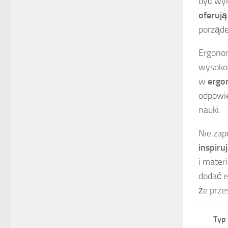
być wy
oferują
porząde
Ergonom
wysokoś
w
ergo
odpowie
nauki.
Nie zap
inspiru
i mater
dodać e
że prze
Typ