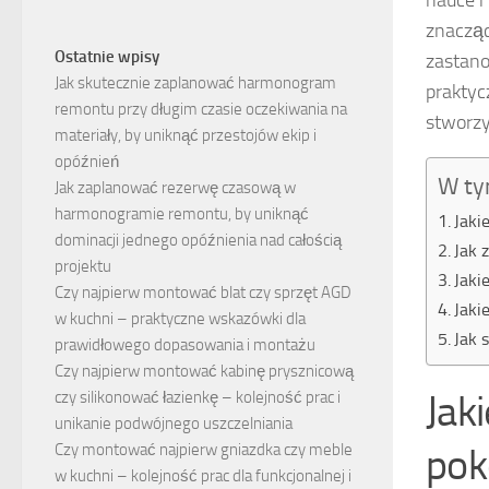
nauce i
znacząc
Ostatnie wpisy
zastano
Jak skutecznie zaplanować harmonogram
praktyc
remontu przy długim czasie oczekiwania na
stworzy
materiały, by uniknąć przestojów ekip i
opóźnień
W ty
Jak zaplanować rezerwę czasową w
harmonogramie remontu, by uniknąć
Jaki
dominacji jednego opóźnienia nad całością
Jak 
projektu
Jaki
Czy najpierw montować blat czy sprzęt AGD
Jaki
w kuchni – praktyczne wskazówki dla
Jak 
prawidłowego dopasowania i montażu
Czy najpierw montować kabinę prysznicową
Jak
czy silikonować łazienkę – kolejność prac i
unikanie podwójnego uszczelniania
pok
Czy montować najpierw gniazdka czy meble
w kuchni – kolejność prac dla funkcjonalnej i