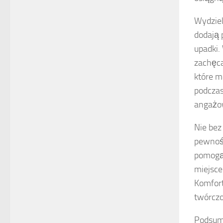
Wydziel
dodają 
upadki.
zachęca
które m
podczas
angażow
Nie bez
pewnośc
pomogą 
miejsce
Komfort
twórczo
Podsum