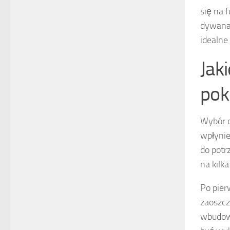
się na 
dywana
idealne
Jak
pok
Wybór o
wpłynie
do potr
na kilk
Po pier
zaoszcz
wbudowa