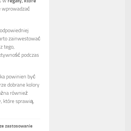
ać w
regały, które
zie wprowadzać
 odpowiedniej
arto zainwestować
z tego,
ektywność podczas
cka powinien być
rze dobrane kolory
ożna również
, które sprawią,
ze zastosowanie