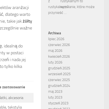
rustykalnym to
wyzwanie, które może
pektów aranżacji
przynieść …
ć, dlatego warto
ie, takie jak
żółty
 szczególnie ważne
Archiwa
lipiec 2026
czerwiec 2026
ę, idealną do
maj 2026
nty w postaci
kwiecień 2026
rzeń i nada jej
luty 2026
o tylko kilka
grudzień 2025
wrzesień 2025
czerwiec 2025
grudzień 2024
e zastosowanie
maj 2023
luty 2023
atki, akcesoria
styczeń 2023
ble, tekstylia
grudzień 2022