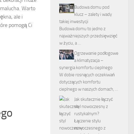
z dekoracji może
Budowa domu pod
 malucha. Warto
klucz – zalety i wady
ękna, ale i
takiej inwestycji
tóre pomogą Ci
Budowa domu to jedno z
najważniejszych przedsięwzięć
w życiu, a …
Ogrzewanie podłogowe
a klimatyzacja –
synergia komfortu cieplnego
W dobie rosnących oczekiwań
dotyczących komfortu
cieplnego w naszych domach, …
Jak skutecznie łączyć
styl nowoczesny z
ego
rustykalnym?
Łączenie stylu
nowoczesnego z