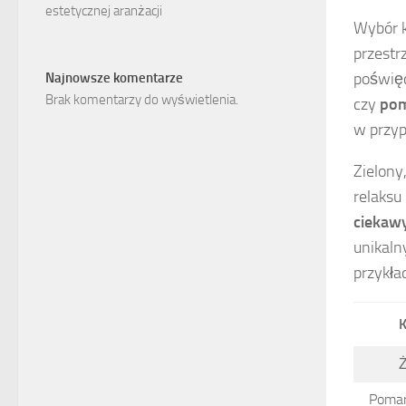
estetycznej aranżacji
Wybór k
przestr
poświęc
Najnowsze komentarze
Brak komentarzy do wyświetlenia.
czy
po
w przyp
Zielony
relaksu
ciekaw
unikaln
przykła
K
Ż
Poma