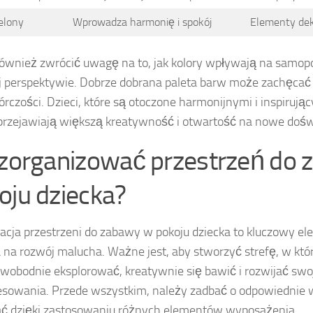
elony
Wprowadza harmonię i spokój
Elementy deko
ównież zwrócić uwagę na to, jak kolory wpływają na samop
j perspektywie. Dobrze dobrana paleta barw może zachęcać
órczości. Dzieci, które są otoczone harmonijnymi i inspirują
przejawiają większą kreatywność i otwartość na nowe dośw
 zorganizować przestrzeń do
oju dziecka?
acja przestrzeni do zabawy w pokoju dziecka to kluczowy el
na rozwój malucha. Ważne jest, aby stworzyć strefę, w któr
wobodnie eksplorować, kreatywnie się bawić i rozwijać swo
esowania. Przede wszystkim, należy zadbać o odpowiednie 
ć dzięki zastosowaniu różnych elementów wyposażenia.