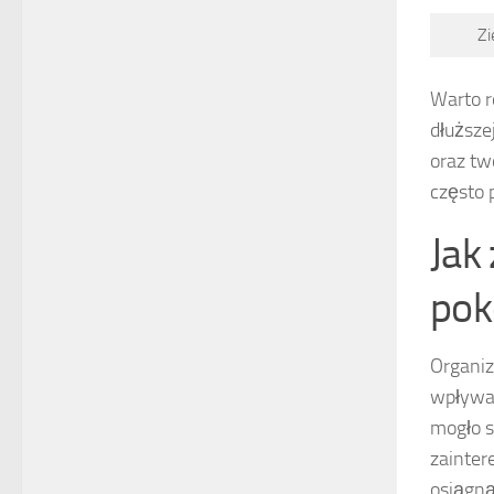
Zi
Warto r
dłuższe
oraz tw
często 
Jak
pok
Organiz
wpływa 
mogło s
zainter
osiągną