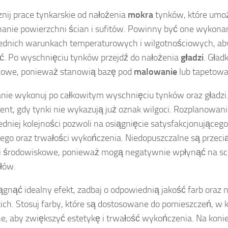
nij prace tynkarskie od nałożenia
mokra
tynków, które umo
nie powierzchni ścian i sufitów. Powinny być one wykon
dnich warunkach temperaturowych i wilgotnościowych, ab
ć. Po wyschnięciu tynków przejdź do nałożenia
gładzi
. Gład
zowe, ponieważ stanowią bazę pod
malowanie
lub tapetowa
ie wykonuj po całkowitym wyschnięciu tynków oraz gładzi
nt, gdy tynki nie wykazują już oznak wilgoci. Rozplanowani
dniej kolejności pozwoli na osiągnięcie satysfakcjonującego
ego oraz trwałości wykończenia. Niedopuszczalne są przecią
i środowiskowe, ponieważ mogą negatywnie wpłynąć na sc
łów.
ągnąć idealny efekt, zadbaj o odpowiednią jakość farb oraz 
ich. Stosuj farby, które są dostosowane do pomieszczeń, w 
, aby zwiększyć estetykę i trwałość wykończenia. Na koni