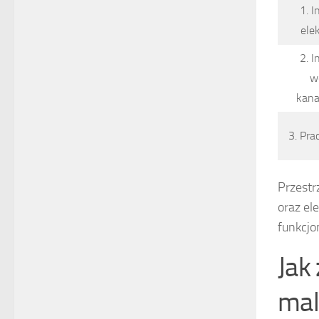
1. I
ele
2. I
w
kana
3. Pr
Przestr
oraz el
funkcjo
Jak
mal