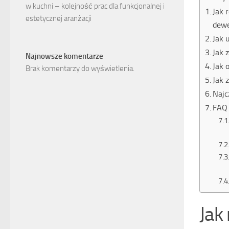
w kuchni – kolejność prac dla funkcjonalnej i
Jak 
estetycznej aranżacji
dewe
Jak 
Jak 
Najnowsze komentarze
Jak 
Brak komentarzy do wyświetlenia.
Jak 
Najc
FAQ 
Jak