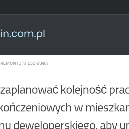
 REMONTU MIESZKANIA
 zaplanować kolejność pra
ończeniowych w mieszkan
nu deweloperskiego, aby u