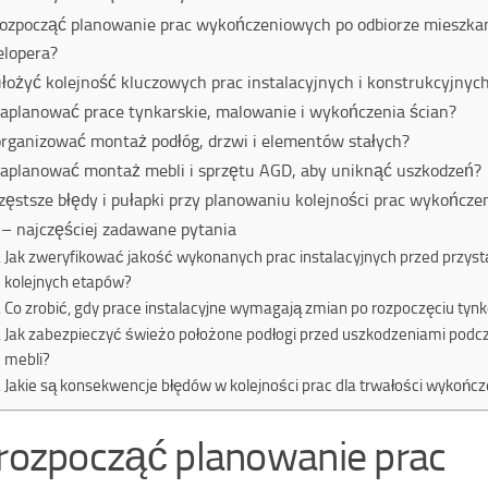
rozpocząć planowanie prac wykończeniowych po odbiorze mieszka
lopera?
ułożyć kolejność kluczowych prac instalacyjnych i konstrukcyjnyc
zaplanować prace tynkarskie, malowanie i wykończenia ścian?
organizować montaż podłóg, drzwi i elementów stałych?
zaplanować montaż mebli i sprzętu AGD, aby uniknąć uszkodzeń?
zęstsze błędy i pułapki przy planowaniu kolejności prac wykończ
– najczęściej zadawane pytania
Jak zweryfikować jakość wykonanych prac instalacyjnych przed przys
kolejnych etapów?
Co zrobić, gdy prace instalacyjne wymagają zmian po rozpoczęciu tyn
Jak zabezpieczyć świeżo położone podłogi przed uszkodzeniami pod
mebli?
Jakie są konsekwencje błędów w kolejności prac dla trwałości wykońc
 rozpocząć planowanie prac