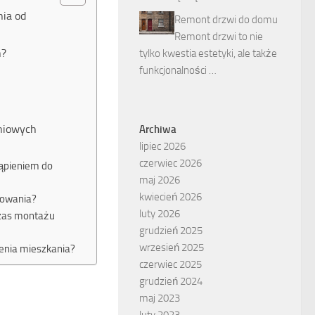
nia od
Remont drzwi do domu
Remont drzwi to nie
h?
tylko kwestia estetyki, ale także
funkcjonalności …
eniowych
Archiwa
lipiec 2026
czerwiec 2026
tąpieniem do
maj 2026
kwiecień 2026
kowania?
luty 2026
czas montażu
grudzień 2025
wrzesień 2025
zenia mieszkania?
czerwiec 2025
grudzień 2024
maj 2023
luty 2023