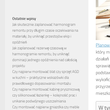
Ostatnie wpisy
Jak skutecznie zaplanować harmonogram
remontu przy długim czasie oczekiwania na
materiały, by uniknąć przestojów ekip i
opóźnień
Planowa
Jak zaplanować rezerwę czasową w
który m
harmonogramie remontu, by uniknąć
działań
dominacji jednego opóźnienia nad całością
sprawią
projektu
Czy najpierw montować blat czy sprzęt AGD
podstaw
w kuchni – praktyczne wskazówki dla
wykończ
prawidłowego dopasowania i montażu
przyjrz
Czy najpierw montować kabinę prysznicową
mieszka
czy silikonować łazienkę – kolejność prac i
unikanie podwójnego uszczelniania
W ty
Czy montować najpierw gniazdka czy meble