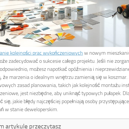
nie kolejności prac wykończeniowych
w nowym mieszkaniu 
oże zadecydować o sukcesie całego projektu. Jeśli nie zorgan
 odpowiednio, możesz napotkać opóźnienia i nieprzewidziane
, że marzenia o idealnym wnętrzu zamienią się w koszmar.
owych zasad planowania, takich jak kolejność montażu insta
eniowe, jest niezbędne, aby uniknąć typowych pułapek. Dl
eć się, jakie błędy najczęściej popełniają osoby przystępują
ń w stanie deweloperskim.
m artykule przeczytasz