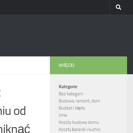
WIĘCEJ
Kategorie
c
Bez kategorii
Budowa, remont, dom
iu od
Budżet i błędy
Inne
Koszty budowy domu
niknąć
Koszty łazienki i kuchni