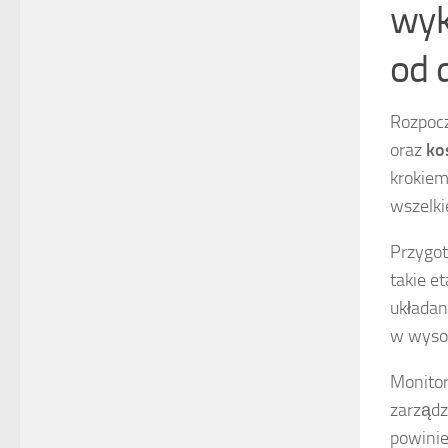
wyk
od 
Rozpocz
oraz
ko
krokiem
wszelki
Przygot
takie e
układan
w wysok
Monitor
zarządz
powinie