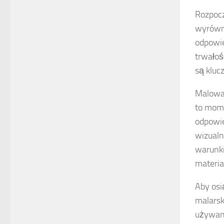
Rozpocz
wyrówna
odpowie
trwałoś
są kluc
Malowan
to mome
odpowie
wizualn
warunk
materia
Aby osi
malarsk
używane