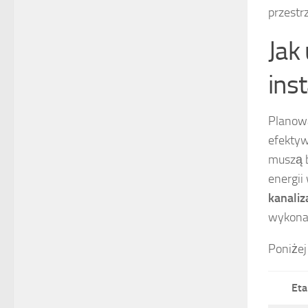
przestr
Jak
ins
Planowa
efektyw
muszą b
energii
kanaliz
wykonan
Poniżej
Eta