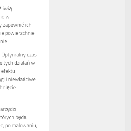
żliwią
ane w
y zapewnić ich
kie powierzchnie
nie.
. Optymalny czas
e tych działań w
 efektu
gi i niewłaściwe
hnięcie
narzędzi
których będą
ec, po malowaniu,