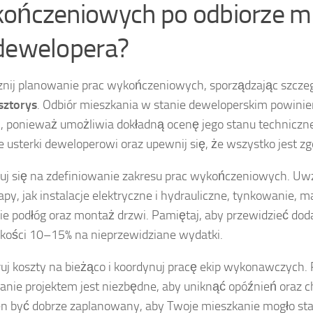
ończeniowych po odbiorze m
dewelopera?
nij planowanie prac wykończeniowych, sporządzając szcz
sztorys
. Odbiór mieszkania w stanie deweloperskim powini
, ponieważ umożliwia dokładną ocenę jego stanu techniczne
e usterki deweloperowi oraz upewnij się, że wszystko jest 
uj się na zdefiniowanie zakresu prac wykończeniowych. Uw
tapy, jak instalacje elektryczne i hydrauliczne, tynkowanie, 
ie podłóg oraz montaż drzwi. Pamiętaj, aby przewidzieć do
ości 10–15% na nieprzewidziane wydatki.
uj koszty na bieżąco i koordynuj pracę ekip wykonawczych. 
anie projektem jest niezbędne, aby uniknąć opóźnień oraz c
n być dobrze zaplanowany, aby Twoje mieszkanie mogło st