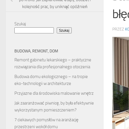
kolejność prac, by uniknąć opóźnień
błę
Szukaj
PRZEZ
K
Szukaj
BUDOWA, REMONT, DOM
Remont gabinetu lekarskiego – praktyczne
rozwiązania dla profesjonalnego otoczenia
Budowa domu ekologicznego – na tropie
eko-technologii w architekturze
Przyjazne dla środowiska malowanie wnętrz
Jak zaaranżować piwnicę, by była efektywnie
wykorzystanym pomieszczeniem?
7 ciekawych pomysłów na aranżację
przestrzeni wokół domu