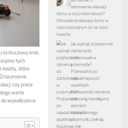
odnowienie elewacji
domu w stylu kolonialnym?
Odnowienie elewacji domu w
stylu kolonialnym to nie tylko
kwestia …
Jak wybrać przetworniki
ciśnienia do
to kluczowy krok,
zastosowań w
izujesz tych
przemyśle?
 koszty, które
Przewodnik po
 Zrozumienie
najważniejszych
lacji czy prace
aspektach
atego warto
Przetworniki ciśnienia
stanowią nieodłączny
ce do wykończenia
element
nowoczesnego
przemysłu, pełniąc
kluczową rolę …