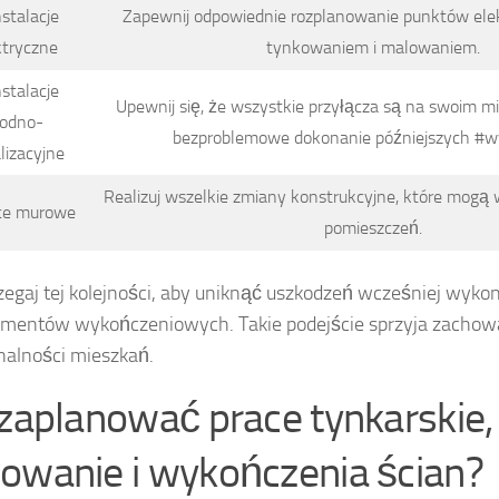
nstalacje
Zapewnij odpowiednie rozplanowanie punktów ele
ktryczne
tynkowaniem i malowaniem.
nstalacje
Upewnij się, że wszystkie przyłącza są na swoim mi
odno-
bezproblemowe dokonanie późniejszych #w
lizacyjne
Realizuj wszelkie zmiany konstrukcyjne, które mogą
ace murowe
pomieszczeń.
zegaj tej kolejności, aby uniknąć uszkodzeń wcześniej wykon
ementów wykończeniowych. Takie podejście sprzyja zachowan
nalności mieszkań.
 zaplanować prace tynkarskie,
owanie i wykończenia ścian?