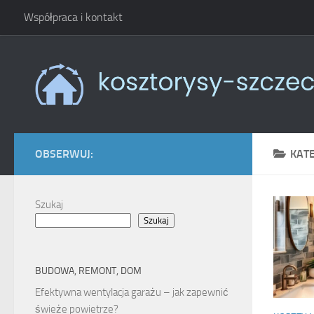
Współpraca i kontakt
Skip to content
OBSERWUJ:
KAT
Szukaj
Szukaj
BUDOWA, REMONT, DOM
Efektywna wentylacja garażu – jak zapewnić
świeże powietrze?