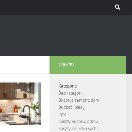
WIĘCEJ
Kategorie
Bez kategorii
Budowa, remont, dom
Budżet i błędy
Inne
Koszty budowy domu
Koszty łazienki i kuchni