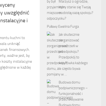
Marzysz o ogrodzie,
wyceny
który stanie się Twoją
by uwzględnić
osobistą oazą spokoju?
…
nstalacyjne i
Puławy Ewelina Furga
Jak skutecznie
ontu kuchni to
zorganizować
zwala uniknąć
przestrzeń w
ianek finansowych.
przedpokoju?
rty, ważne jest, by
Przedpokój to
e koszty instalacyjne
wizytówka każdego
zględnione w każdej
domu, ale często bywa
pomijany w …
Budowa domu
podpiwniczonego –
funkcjonalność i
przechowywanie
Budowa domu