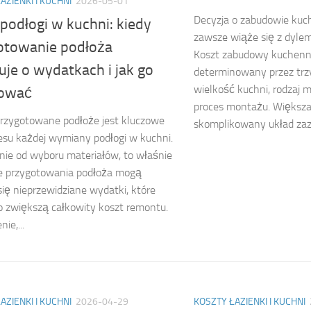
AZIENKI I KUCHNI
2026-05-01
Decyzja o zabudowie kuc
podłogi w kuchni: kiedy
zawsze wiąże się z dyl
otowanie podłoża
Koszt zabudowy kuchenne
je o wydatkach i jak go
determinowany przez trzy
wielkość kuchni, rodzaj 
ować
proces montażu. Większa 
rzygotowane podłoże jest kluczowe
skomplikowany układ zazw
esu każdej wymiany podłogi w kuchni.
nie od wyboru materiałów, to właśnie
ie przygotowania podłoża mogą
się nieprzewidziane wydatki, które
 zwiększą całkowity koszt remontu.
ie,...
AZIENKI I KUCHNI
2026-04-29
KOSZTY ŁAZIENKI I KUCHNI