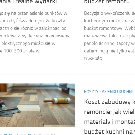
nia i realne wydatki
budżet remontu
c się na przeniesienie punktów w
Decyzja o wykończeniu ś
warto być świadomym, że koszty
kuchennym może znaczą
cznie się różnić w zależności od
budżet remontowy. Wybó
ynników. Zwykle cena przeniesienia
materiałów, takich jak pł
 elektrycznego mieści się w
panele ścienne, tapety w
e 100-300 zł, ale w...
determinują nie tylko est
trwałość...
KOSZTY ŁAZIENKI I KUCHNI
Koszt zabudowy 
remoncie: jak wie
materiały i monta
budżet kuchni na