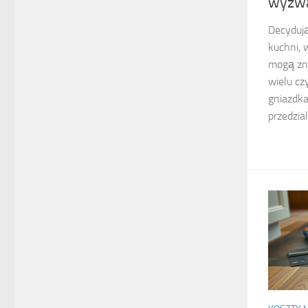
wyzwa
Decydują
kuchni, 
mogą zna
wielu cz
gniazdka
przedzial