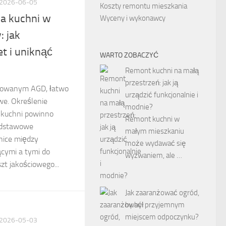
2026-06-05
Koszty remontu mieszkania
a kuchni w
Wyceny i wykonawcy
 jak
t i uniknąć
WARTO ZOBACZYĆ
Remont kuchni na małą
przestrzeń: jak ją
udowanym AGD, łatwo
urządzić funkcjonalnie i
we. Określenie
modnie?
 kuchni powinno
Remont kuchni w
odstawowe
małym mieszkaniu
żnice między
może wydawać się
ącymi a tymi do
wyzwaniem, ale …
t jakościowego...
Jak zaaranżować ogród,
by był przyjemnym
miejscem odpoczynku?
2026-05-03