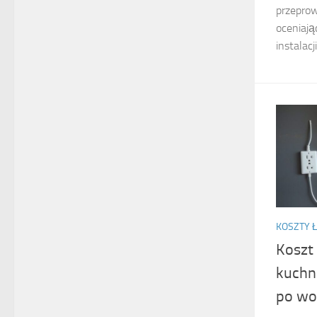
przeprow
oceniają
instalacji.
KOSZTY Ł
Koszt
kuchni
po wo