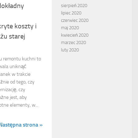
dokładny
sierpień 2020
lipiec 2020
czerwiec 2020
ryte koszty i
maj 2020
żu starej
kwiecień 2020
marzec 2020
luty 2020
u remontu kuchni to
zwala uniknąć
ianek w trakcie
eżnie od tego, czy
rnizację, czy
ne jest, aby
otne elementy, w...
Następna strona »