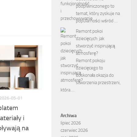
podpiwniczonego to
temat, który zyskuje na
popularności wśród …
Remont pokoi
dziecięcych: jak
stworzyć inspirującą
atmosferę?
Remont pokoju
dziecięcego to
doskonała okazja do
stworzenia przestrzeni,
która …
2026-05-01
blatem
Archiwa
teriały i
lipiec 2026
ływają na
czerwiec 2026