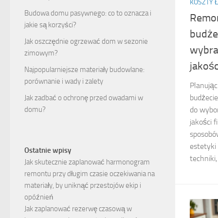
KOSZTY Ł
Budowa domu pasywnego: co to oznacza i
Remon
jakie są korzyści?
budże
Jak oszczędnie ogrzewać dom w sezonie
wybrać
zimowym?
jakośc
Najpopularniejsze materiały budowlane:
porównanie i wady i zalety
Planując
budżecie
Jak zadbać o ochronę przed owadami w
domu?
do wybor
jakości f
sposobów
estetyki
Ostatnie wpisy
techniki, 
Jak skutecznie zaplanować harmonogram
remontu przy długim czasie oczekiwania na
materiały, by uniknąć przestojów ekip i
opóźnień
Jak zaplanować rezerwę czasową w