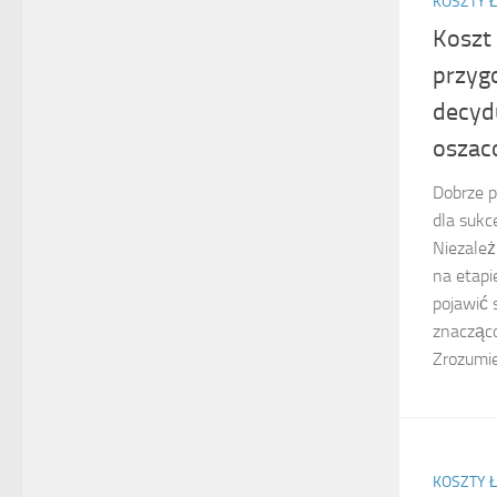
KOSZTY Ł
Koszt 
przyg
decydu
oszac
Dobrze p
dla sukc
Niezależ
na etap
pojawić 
znacząco
Zrozumien
KOSZTY Ł