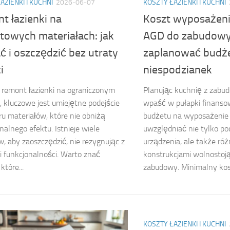
AZIENKI I KUCHNI
2026-06-07
KOSZTY ŁAZIENKI I KUCHNI
t łazienki na
Koszt wyposażeni
towych materiałach: jak
AGD do zabudowy:
 i oszczędzić bez utraty
zaplanować budże
i
niespodzianek
 remont łazienki na ograniczonym
Planując kuchnię z zab
, kluczowe jest umiejętne podejście
wpaść w pułapki finanso
u materiałów, które nie obniżą
budżetu na wyposażenie
inalnego efektu. Istnieje wiele
uwzględniać nie tylko p
, aby zaoszczędzić, nie rezygnując z
urządzenia, ale także ró
 i funkcjonalności. Warto znać
konstrukcjami wolnostoj
które...
zabudowy. Minimalny kosz
KOSZTY ŁAZIENKI I KUCHNI