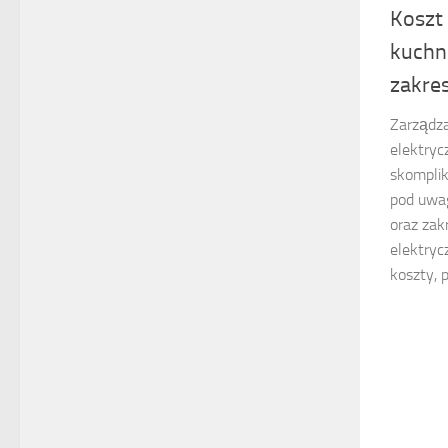
Koszt 
kuchni
zakre
Zarządza
elektry
skomplik
pod uwa
oraz zak
elektry
koszty, 