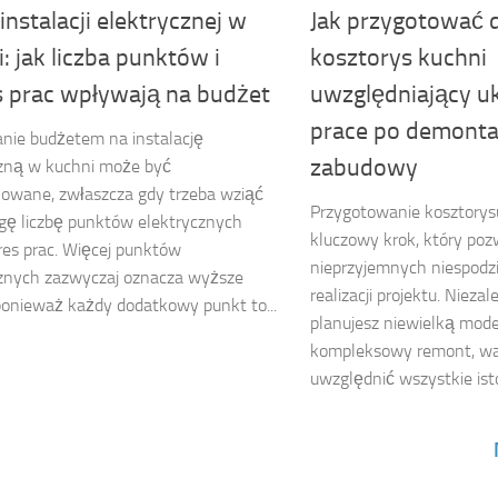
instalacji elektrycznej w
Jak przygotować 
: jak liczba punktów i
kosztorys kuchni
s prac wpływają na budżet
uwzględniający uk
prace po demonta
nie budżetem na instalację
zabudowy
czną w kuchni może być
owane, zwłaszcza gdy trzeba wziąć
Przygotowanie kosztorys
gę liczbę punktów elektrycznych
kluczowy krok, który po
res prac. Więcej punktów
nieprzyjemnych niespodz
cznych zazwyczaj oznacza wyższe
realizacji projektu. Niezal
ponieważ każdy dodatkowy punkt to...
planujesz niewielką mode
kompleksowy remont, waż
uwzględnić wszystkie ist