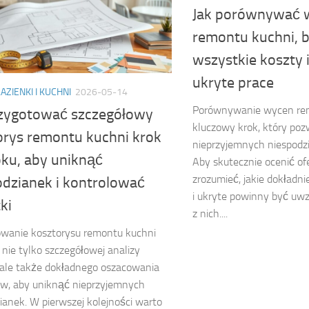
Jak porównywać 
remontu kuchni, 
wszystkie koszty i
ukryte prace
AZIENKI I KUCHNI
2026-05-14
Porównywanie wycen rem
rzygotować szczegółowy
kluczowy krok, który po
orys remontu kuchni krok
nieprzyjemnych niespodz
oku, aby uniknąć
Aby skutecznie ocenić ofe
zrozumieć, jakie dokładni
odzianek i kontrolować
i ukryte powinny być uw
ki
z nich....
owanie kosztorysu remontu kuchni
ie tylko szczegółowej analizy
 ale także dokładnego oszacowania
w, aby uniknąć nieprzyjemnych
ianek. W pierwszej kolejności warto