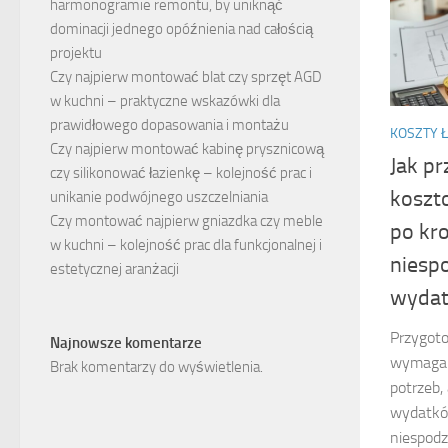
harmonogramie remontu, by uniknąć
dominacji jednego opóźnienia nad całością
projektu
Czy najpierw montować blat czy sprzęt AGD
w kuchni – praktyczne wskazówki dla
prawidłowego dopasowania i montażu
KOSZTY Ł
Czy najpierw montować kabinę prysznicową
Jak p
czy silikonować łazienkę – kolejność prac i
koszt
unikanie podwójnego uszczelniania
Czy montować najpierw gniazdka czy meble
po kr
w kuchni – kolejność prac dla funkcjonalnej i
niesp
estetycznej aranżacji
wydat
Przygot
Najnowsze komentarze
wymaga n
Brak komentarzy do wyświetlenia.
potrzeb,
wydatkó
niespodz