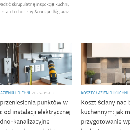
adzić skrupulatną inspekcję kuchni,
c stan techniczny ścian, podłóg oraz
...
AZIENKI I KUCHNI
2026-05-03
KOSZTY ŁAZIENKI I KUCHNI
 przeniesienia punktów w
Koszt ściany nad 
: od instalacji elektrycznej
kuchennym: jak ma
dno-kanalizacyjne
przygotowanie wp