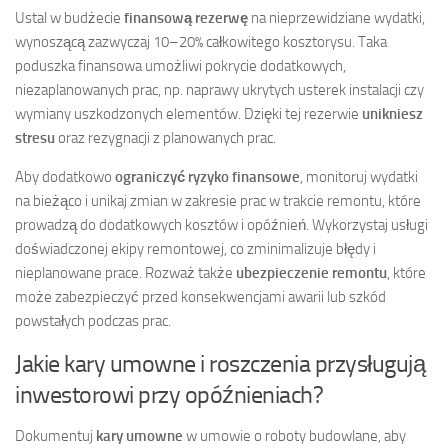
Ustal w budżecie
finansową rezerwę
na nieprzewidziane wydatki,
wynoszącą zazwyczaj 10–20% całkowitego kosztorysu. Taka
poduszka finansowa umożliwi pokrycie dodatkowych,
niezaplanowanych prac, np. naprawy ukrytych usterek instalacji czy
wymiany uszkodzonych elementów. Dzięki tej rezerwie
unikniesz
stresu
oraz rezygnacji z planowanych prac.
Aby dodatkowo
ograniczyć ryzyko finansowe
, monitoruj wydatki
na bieżąco i unikaj zmian w zakresie prac w trakcie remontu, które
prowadzą do dodatkowych kosztów i opóźnień. Wykorzystaj usługi
doświadczonej ekipy remontowej, co zminimalizuje błędy i
nieplanowane prace. Rozważ także
ubezpieczenie remontu
, które
może zabezpieczyć przed konsekwencjami awarii lub szkód
powstałych podczas prac.
Jakie kary umowne i roszczenia przysługują
inwestorowi przy opóźnieniach?
Dokumentuj
kary umowne
w umowie o roboty budowlane, aby