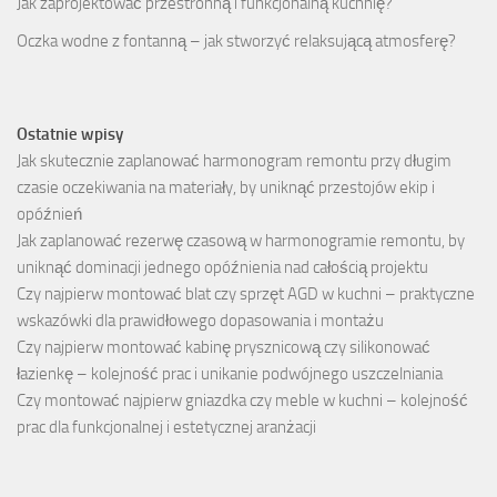
Jak zaprojektować przestronną i funkcjonalną kuchnię?
Oczka wodne z fontanną – jak stworzyć relaksującą atmosferę?
Ostatnie wpisy
Jak skutecznie zaplanować harmonogram remontu przy długim
czasie oczekiwania na materiały, by uniknąć przestojów ekip i
opóźnień
Jak zaplanować rezerwę czasową w harmonogramie remontu, by
uniknąć dominacji jednego opóźnienia nad całością projektu
Czy najpierw montować blat czy sprzęt AGD w kuchni – praktyczne
wskazówki dla prawidłowego dopasowania i montażu
Czy najpierw montować kabinę prysznicową czy silikonować
łazienkę – kolejność prac i unikanie podwójnego uszczelniania
Czy montować najpierw gniazdka czy meble w kuchni – kolejność
prac dla funkcjonalnej i estetycznej aranżacji