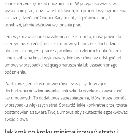
zabezpieczyć się przed opóźnieniami. W przypadku zwłoki w
wykonaniu prac, możesz ustalić kwotę lub procent wynagrodzenia
za każdy dzień opóźnienia. Kary te dotyczą również innych
uchybień, jak niewłaściwe wykonanie prac.
Jeśli wykonawca opóźnia zakończenie remontu, masz prawo do
szeregu
roszczeń
. Oprócz kar umownych możesz dochodzić
obniżenia ceny, jeśli prace są wadliwe, lub zlecić ich dokończenie
innej osobie na koszt wykonawcy. Możesz również odstąpić od
umowy w przypadku rażącego naruszenia lub uzasadnionego
opóźnienia.
Warto uwzględnić w umowie również zapisy dotyczące
dochodzenia
odszkodowania
, jeśli szkoda przekracza wysokość
kar umownych. To dodatkowe zabezpieczenie, które może pomóc
w przypadku większych strat. Sprawdź, jakie konkretne przejrzyste
postanowienia zawiera Twoja umowa, aby skutecznie egzekwować
swoje prawa.
Jak krok po kroku minimalizować straty i