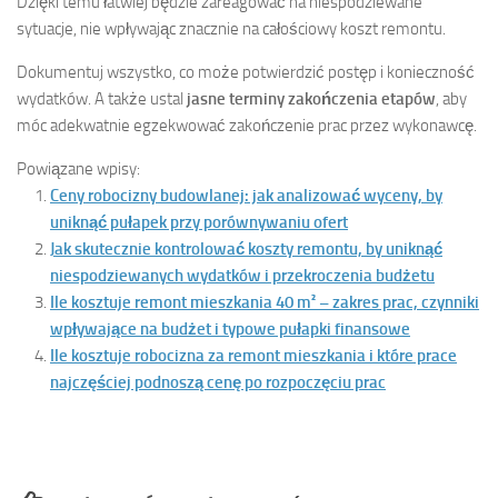
Dzięki temu łatwiej będzie zareagować na niespodziewane
sytuacje, nie wpływając znacznie na całościowy koszt remontu.
Dokumentuj wszystko, co może potwierdzić postęp i konieczność
wydatków. A także ustal
jasne terminy zakończenia etapów
, aby
móc adekwatnie egzekwować zakończenie prac przez wykonawcę.
Powiązane wpisy:
Ceny robocizny budowlanej: jak analizować wyceny, by
uniknąć pułapek przy porównywaniu ofert
Jak skutecznie kontrolować koszty remontu, by uniknąć
niespodziewanych wydatków i przekroczenia budżetu
Ile kosztuje remont mieszkania 40 m² – zakres prac, czynniki
wpływające na budżet i typowe pułapki finansowe
Ile kosztuje robocizna za remont mieszkania i które prace
najczęściej podnoszą cenę po rozpoczęciu prac