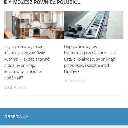
MOŻESZ RÓWNIEŻ POLUBIĆ…
Czy najpierw wykonać
Odpływ liniowy czy
instalacje, czy zamówić
hydroizolacja w łazience – jak
kuchnię – jak zaplanować
ustalić kolejność, by uniknąć
prace, by uniknąć
przecieków i kosztownych
kosztownych błędów i
błędów?
opóźnień?
2026-07-22
2026-07-14
OBSERWUJ: