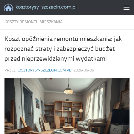
Skip to content
KOSZTY REMONTU MIESZKANIA
Koszt opóźnienia remontu mieszkania: jak
rozpoznać straty i zabezpieczyć budżet
przed nieprzewidzianymi wydatkami
PRZEZ
KOSZTORYSY-SZCZECIN.COM.PL
·
2026-06-06