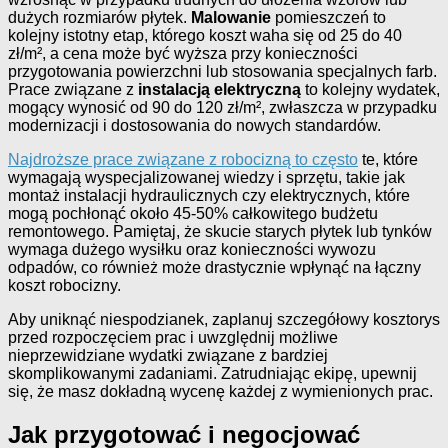
dużych rozmiarów płytek.
Malowanie
pomieszczeń to
kolejny istotny etap, którego koszt waha się od 25 do 40
zł/m², a cena może być wyższa przy konieczności
przygotowania powierzchni lub stosowania specjalnych farb.
Prace związane z
instalacją elektryczną
to kolejny wydatek,
mogący wynosić od 90 do 120 zł/m², zwłaszcza w przypadku
modernizacji i dostosowania do nowych standardów.
Najdroższe prace związane z robocizną to często
te, które
wymagają wyspecjalizowanej wiedzy i sprzętu, takie jak
montaż instalacji hydraulicznych czy elektrycznych, które
mogą pochłonąć około 45-50% całkowitego budżetu
remontowego. Pamiętaj, że skucie starych płytek lub tynków
wymaga dużego wysiłku oraz konieczności wywozu
odpadów, co również może drastycznie wpłynąć na łączny
koszt robocizny.
Aby uniknąć niespodzianek, zaplanuj szczegółowy kosztorys
przed rozpoczęciem prac i uwzględnij możliwe
nieprzewidziane wydatki związane z bardziej
skomplikowanymi zadaniami. Zatrudniając ekipę, upewnij
się, że masz dokładną wycenę każdej z wymienionych prac.
Jak przygotować i negocjować