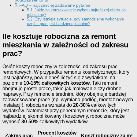
podczas remontu
FAQ – najczęściej zadawane pytania
Jakie są konsekwencje wyboru najtańszej oferty na
robociznę?
Czy istnieją sytuacje, gdy samodzielne wykonanie
części prac jest bardziej opłacalne?
Ile kosztuje robocizna za remont
mieszkania w zależności od zakresu
prac?
Osłóż koszty robocizny w zależności od zakresu prac
remontowych. W przypadku remontu kosmetycznego, który
jest najtańszy, powinieneś liczyć się z wydatkami na
poziomie
10-15% całkowitych kosztów
. Taki remont
obejmuje proste prace, takie jak malowanie czy drobne
naprawy. Przy remoncie średnim, który obejmuje bardziej
zaawansowane prace (np. wymiana podłóg, montaż nowych
instalacji), robocizna wzrasta do
20-30%
całkowitych
wydatków. Natomiast przy generalnym remoncie, który jest
najbardziej skomplikowany i kosztowny, robocizna może
wynosić
30-50%
całkowitych wydatków.
Procent kosztów
Zakres prac
Koszt robocizny za m²