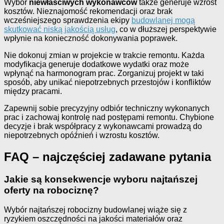
Wybór
niewłaściwych wykonawców
także generuje wzrost
kosztów. Nieznajomość rekomendacji oraz brak
wcześniejszego sprawdzenia ekipy
budowlanej mogą
skutkować niską jakością usług
, co w dłuższej perspektywie
wpłynie na konieczność dokonywania poprawek.
Nie dokonuj zmian w projekcie w trakcie remontu. Każda
modyfikacja generuje dodatkowe wydatki oraz może
wpłynąć na harmonogram prac. Zorganizuj projekt w taki
sposób, aby unikać niepotrzebnych przestojów i konfliktów
między pracami.
Zapewnij sobie precyzyjny odbiór techniczny wykonanych
prac i zachowaj kontrolę nad postępami remontu. Chybione
decyzje i brak współpracy z wykonawcami prowadzą do
niepotrzebnych opóźnień i wzrostu kosztów.
FAQ – najczęściej zadawane pytania
Jakie są konsekwencje wyboru najtańszej
oferty na robociznę?
Wybór najtańszej robocizny budowlanej wiąże się z
ryzykiem oszczędności na jakości materiałów oraz