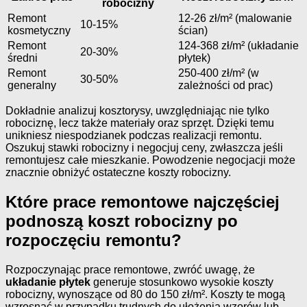
robocizny
Remont
12-26 zł/m² (malowanie
10-15%
kosmetyczny
ścian)
Remont
124-368 zł/m² (układanie
20-30%
średni
płytek)
Remont
250-400 zł/m² (w
30-50%
generalny
zależności od prac)
Dokładnie analizuj kosztorysy, uwzględniając nie tylko
robociznę, lecz także materiały oraz sprzęt. Dzięki temu
unikniesz niespodzianek podczas realizacji remontu.
Oszukuj stawki robocizny i negocjuj ceny, zwłaszcza jeśli
remontujesz całe mieszkanie. Powodzenie negocjacji może
znacznie obniżyć ostateczne koszty robocizny.
Które prace remontowe najczęściej
podnoszą koszt robocizny po
rozpoczęciu remontu?
Rozpoczynając prace remontowe, zwróć uwagę, że
układanie płytek
generuje stosunkowo wysokie koszty
robocizny, wynoszące od 80 do 150 zł/m². Koszty te mogą
wzrosnąć w przypadku trudnych do ułożenia wzorów lub