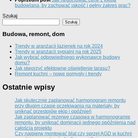
budowlaną, by zachować jakość i pełny zakres prac?
Szukaj
Szukaj
Budowa, remont, dom
Trendy w aranżacji łazienek na rok 2024
Trendy w aranżacji sypialni na rok 2025
Jak wybrać odpowiedniego wykonawcę budowy
domu?
Jak stworzyć efektowne oświetlenie tarasu?
Remont kuchni – nowe pomysły i trendy
Ostatnie wpisy
Jak skutecznie zaplanować harmonogram remontu
przy długim czasie oczekiwania na materiały, by
uniknąć przestojów ekip i opóźnień
Jak zaplanować rezerwę czasową w harmonogramie
remontu, by uniknąć dominacji jednego opóźnienia nad
całością projektu
Czy najpierw montować blat czy sprzęt AGD w kuchni