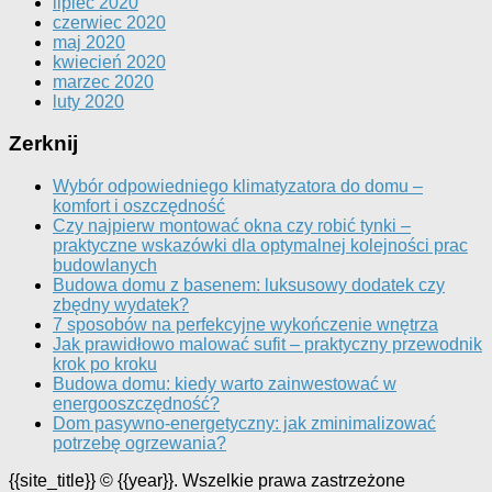
lipiec 2020
czerwiec 2020
maj 2020
kwiecień 2020
marzec 2020
luty 2020
Zerknij
Wybór odpowiedniego klimatyzatora do domu –
komfort i oszczędność
Czy najpierw montować okna czy robić tynki –
praktyczne wskazówki dla optymalnej kolejności prac
budowlanych
Budowa domu z basenem: luksusowy dodatek czy
zbędny wydatek?
7 sposobów na perfekcyjne wykończenie wnętrza
Jak prawidłowo malować sufit – praktyczny przewodnik
krok po kroku
Budowa domu: kiedy warto zainwestować w
energooszczędność?
Dom pasywno-energetyczny: jak zminimalizować
potrzebę ogrzewania?
{{site_title}} © {{year}}. Wszelkie prawa zastrzeżone