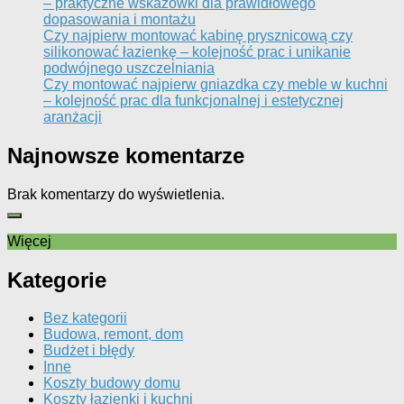
– praktyczne wskazówki dla prawidłowego
dopasowania i montażu
Czy najpierw montować kabinę prysznicową czy
silikonować łazienkę – kolejność prac i unikanie
podwójnego uszczelniania
Czy montować najpierw gniazdka czy meble w kuchni
– kolejność prac dla funkcjonalnej i estetycznej
aranżacji
Najnowsze komentarze
Brak komentarzy do wyświetlenia.
Więcej
Kategorie
Bez kategorii
Budowa, remont, dom
Budżet i błędy
Inne
Koszty budowy domu
Koszty łazienki i kuchni