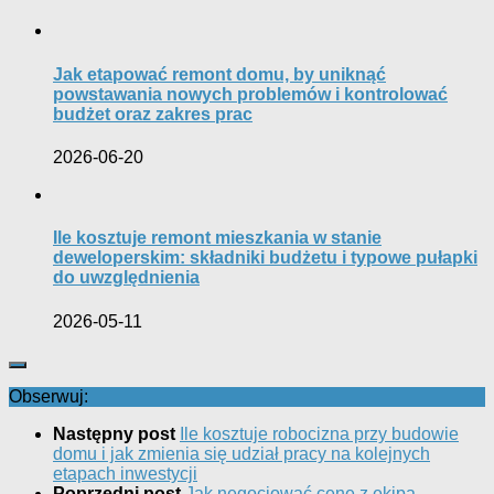
Jak etapować remont domu, by uniknąć
powstawania nowych problemów i kontrolować
budżet oraz zakres prac
2026-06-20
Ile kosztuje remont mieszkania w stanie
deweloperskim: składniki budżetu i typowe pułapki
do uwzględnienia
2026-05-11
Obserwuj:
Następny post
Ile kosztuje robocizna przy budowie
domu i jak zmienia się udział pracy na kolejnych
etapach inwestycji
Poprzedni post
Jak negocjować cenę z ekipą