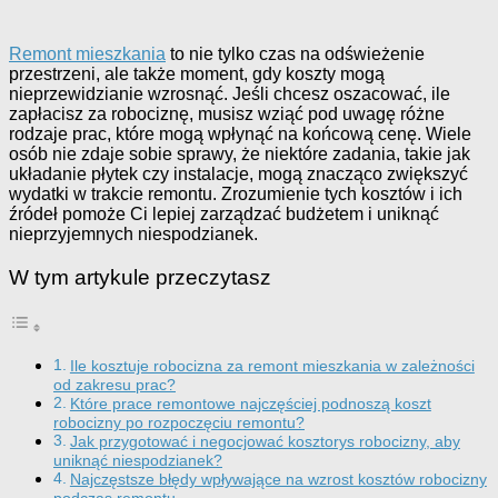
Remont mieszkania
to nie tylko czas na odświeżenie
przestrzeni, ale także moment, gdy koszty mogą
nieprzewidzianie wzrosnąć. Jeśli chcesz oszacować, ile
zapłacisz za robociznę, musisz wziąć pod uwagę różne
rodzaje prac, które mogą wpłynąć na końcową cenę. Wiele
osób nie zdaje sobie sprawy, że niektóre zadania, takie jak
układanie płytek czy instalacje, mogą znacząco zwiększyć
wydatki w trakcie remontu. Zrozumienie tych kosztów i ich
źródeł pomoże Ci lepiej zarządzać budżetem i uniknąć
nieprzyjemnych niespodzianek.
W tym artykule przeczytasz
Ile kosztuje robocizna za remont mieszkania w zależności
od zakresu prac?
Które prace remontowe najczęściej podnoszą koszt
robocizny po rozpoczęciu remontu?
Jak przygotować i negocjować kosztorys robocizny, aby
uniknąć niespodzianek?
Najczęstsze błędy wpływające na wzrost kosztów robocizny