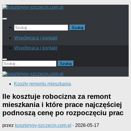
Skip
to
content
Szukaj:
Współpraca i kontakt
Współpraca i kontakt
Szukaj:
Koszty remontu mieszkania
Ile kosztuje robocizna za remont
mieszkania i które prace najczęściej
podnoszą cenę po rozpoczęciu prac
przez
kosztorysy-szczecin.com.pl
·
2026-05-17