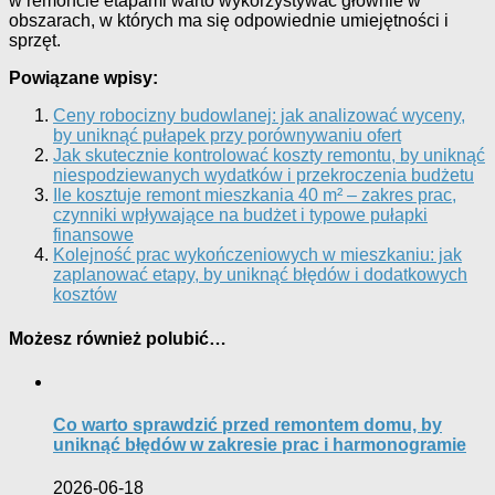
w remoncie etapami warto wykorzystywać głównie w
obszarach, w których ma się odpowiednie umiejętności i
sprzęt.
Powiązane wpisy:
Ceny robocizny budowlanej: jak analizować wyceny,
by uniknąć pułapek przy porównywaniu ofert
Jak skutecznie kontrolować koszty remontu, by uniknąć
niespodziewanych wydatków i przekroczenia budżetu
Ile kosztuje remont mieszkania 40 m² – zakres prac,
czynniki wpływające na budżet i typowe pułapki
finansowe
Kolejność prac wykończeniowych w mieszkaniu: jak
zaplanować etapy, by uniknąć błędów i dodatkowych
kosztów
Możesz również polubić…
Co warto sprawdzić przed remontem domu, by
uniknąć błędów w zakresie prac i harmonogramie
2026-06-18