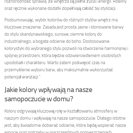
różnorodność sprawia, że wnętrza są pełne życia i energii. Rośliny
oraz ręcznie wykonane dodatki dopełniają całość tej stylizacji.
Podsumowując, wybór kolorów do różnych stylów wnętrz ma
kluczowe znaczenie. Zasada jest prosta: jasne i stonowane barwy
do stylu skandynawskiego, surowe, ciemne kolory do
industrialnego, a bogate odcienie do boho. Dostosowanie
kolorystyki do wybranego stylu pozwoli na stworzenie harmonijnej i
spójnej przestrzeni, która będzie odzwierciedleniem osobistych
upodobań i charakteru. Warto zatem poświęcić czas na
przemyślenie wyboru barw, aby maksymalnie wykorzystać
potencjał aranżacji.”
Jakie kolory wpływają na nasze
samopoczucie w domu?
Kolory odgrywają kluczową rolę w kształtowaniu atmosfery w
naszym domu i wpływają na nasze samopoczucie. Dlatego istotne
jest, aby świadomie dobierać odcienie, które będą wspierać nasze
emocje oraz potrzeby w poszczególnych pomieszczeniach.