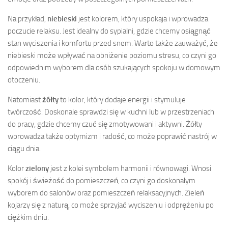
Na przykład,
niebieski
jest kolorem, który uspokaja i wprowadza
poczucie relaksu. Jest idealny do sypialni, gdzie chcemy osiągnąć
stan wyciszenia i komfortu przed snem. Warto także zauważyć, że
niebieski może wpływać na obniżenie poziomu stresu, co czyni go
odpowiednim wyborem dla osób szukających spokoju w domowym
otoczeniu.
Natomiast
żółty
to kolor, który dodaje energii i stymuluje
twórczość. Doskonale sprawdzi się w kuchni lub w przestrzeniach
do pracy, gdzie chcemy czuć się zmotywowani i aktywni. Żółty
wprowadza także optymizm i radość, co może poprawić nastrój w
ciągu dnia.
Kolor
zielony
jest z kolei symbolem harmonii i równowagi. Wnosi
spokój i świeżość do pomieszczeń, co czyni go doskonałym
wyborem do salonów oraz pomieszczeń relaksacyjnych. Zieleń
kojarzy się z naturą, co może sprzyjać wyciszeniu i odprężeniu po
ciężkim dniu.