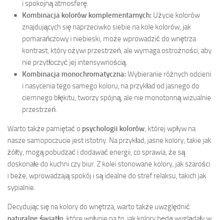
i spokojną atmosferę.
Kombinacja kolorów komplementarnych:
Użycie kolorów
znajdujących się naprzeciwko siebie na kole kolorów, jak
pomarańczowy i niebieski, może wprowadzić do wnętrza
kontrast, który ożywi przestrzeń, ale wymaga ostrożności, aby
nie przytłoczyć jej intensywnością.
Kombinacja monochromatyczna:
Wybieranie różnych odcieni
i nasycenia tego samego koloru, na przykład od jasnego do
ciemnego błękitu, tworzy spójną, ale nie monotonną wizualnie
przestrzeń.
Warto także pamiętać o
psychologii kolorów
, której wpływ na
nasze samopoczucie jest istotny. Na przykład, jasne kolory, takie jak
żółty, mogą pobudzać i dodawać energii, co sprawia, że są
doskonałe do kuchni czy biur. Z kolei stonowane kolory, jak szarości
i beże, wprowadzają spokój i są idealne do stref relaksu, takich jak
sypialnie.
Decydując się na kolory do wnętrza, warto także uwzględnić
naturalne światło
, które wpłynie na to, jak kolory będą wyglądały w