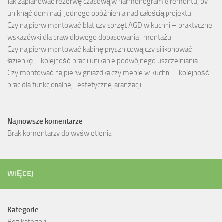
Jak zaplanować rezerwę czasową w harmonogramie remontu, by
uniknąć dominacji jednego opóźnienia nad całością projektu
Czy najpierw montować blat czy sprzęt AGD w kuchni – praktyczne
wskazówki dla prawidłowego dopasowania i montażu
Czy najpierw montować kabinę prysznicową czy silikonować
łazienkę – kolejność prac i unikanie podwójnego uszczelniania
Czy montować najpierw gniazdka czy meble w kuchni – kolejność
prac dla funkcjonalnej i estetycznej aranżacji
Najnowsze komentarze
Brak komentarzy do wyświetlenia.
WIĘCEJ
Kategorie
Bez kategorii