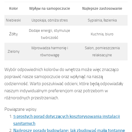
Kolor
Wpływ na samopoczucie
Najlepsze zastosowanie
Niebieski
Uspokaja, obniża stres
Sypialnia, łazienka
Dodaje energii, stymuluje
Żółty
Kuchnia, biuro
twórczość
Wprowadza harmonię i
Salon, pomieszczenia
Zielony
równowagę
relaksacyjne
Wybór odpowiednich kolorów do wnętrza może więc znacząco
poprawić nasze samopoczucie oraz wpłynąć na naszą
codzienność. Warto poszukiwać odcieni, które będą odpowiadały
naszym indywidualnym preferencjom oraz potrzebom w
różnorodnych przestrzeniach.
Powiązane wpisy:
5 prostych porad dotyczących kosztorysowania instalacji
sanitarnych
Najlepsze porady budowlane: Jak zbudować małą fontannę