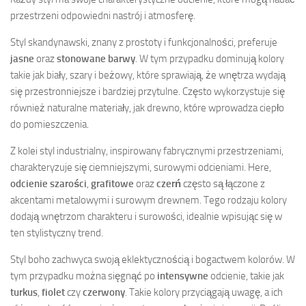
przestrzeni odpowiedni nastrój i atmosferę.
Styl skandynawski, znany z prostoty i funkcjonalności, preferuje
jasne
oraz
stonowane barwy
. W tym przypadku dominują kolory
takie jak biały, szary i beżowy, które sprawiają, że wnętrza wydają
się przestronniejsze i bardziej przytulne. Często wykorzystuje się
również naturalne materiały, jak drewno, które wprowadza ciepło
do pomieszczenia.
Z kolei styl industrialny, inspirowany fabrycznymi przestrzeniami,
charakteryzuje się ciemniejszymi, surowymi odcieniami. Here,
odcienie szarości
,
grafitowe
oraz
czerń
często są łączone z
akcentami metalowymi i surowym drewnem. Tego rodzaju kolory
dodają wnętrzom charakteru i surowości, idealnie wpisując się w
ten stylistyczny trend.
Styl boho zachwyca swoją eklektycznością i bogactwem kolorów. W
tym przypadku można sięgnąć po
intensywne
odcienie, takie jak
turkus
,
fiolet
czy
czerwony
. Takie kolory przyciągają uwagę, a ich