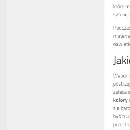
które m
sytuacj
Podczas
materia
oświetl
Jak
Wybór k
postrze
zaleca 
kolory
o
się bar
być tru
przech