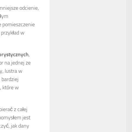
mniejsze odcienie,
ałym
że pomieszczenie
 przykład w
orystycznych
,
r na jednej ze
y, lustra w
 bardziej
, które w
erać z całej
pomysłem jest
zyć, jak dany