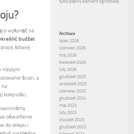
tylko piękny element ogrodowej
…
oju?
ząco wpłynąć na
Archiwa
określić budżet
lipiec 2026
race, łatwiej
czerwiec 2026
maj 2026
kwiecień 2026
 w naszym
luty 2026
grudzień 2025
alowanie ścian, a
wrzesień 2025
ę na
czerwiec 2025
 kolejności.
grudzień 2024
maj 2023
Powinniśmy
luty 2023
we oświetlenie.
styczeń 2023
 do sklepu i
grudzień 2022
lędnić niezbędne
listopad 2022