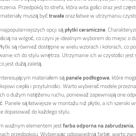
czenia. Przedpokój to strefa, która wita gości oraz jest czę
 materiały muszą być
trwałe
oraz łatwe w utrzymaniu czysto
 najpopularniejszych opcji są
płytki ceramiczne
. Charakteryz
ścią na wilgoć, co czyni je idealnym wyborem do miejsc o 
Płytki są również dostępne w wielu wzorach i kolorach, co p
anie ich do stylu wnętrza. Utrzymanie ich w czystości jes
co jest dużą zaletą.
interesującym materiałem są
panele podłogowe
, które mog
kojowi ciepła i przytulności. Warto wybierać modele przezn
ch o dużym natężeniu ruchu, ponieważ zapewniają one od
ć. Panele są łatwiejsze w montażu niż płytki, a ich szeroki 
e dopasować do każdego stylu.
ym ważnym elementem jest
farba odporna na zabrudzenia
,
nach przedpokoju. Wybierając odpowiednią farbę, warto zwr