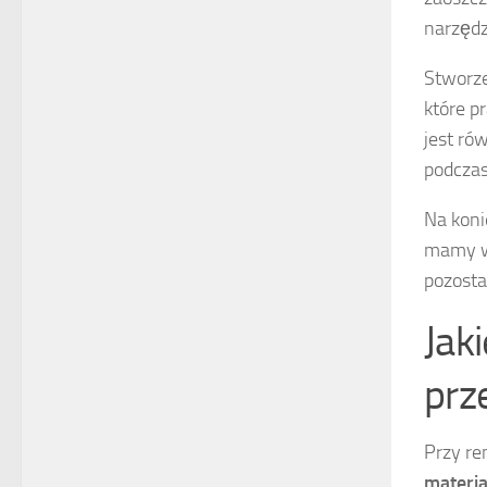
narzędz
Stworze
które p
jest ró
podczas
Na koni
mamy wy
pozosta
Jak
prz
Przy re
materi