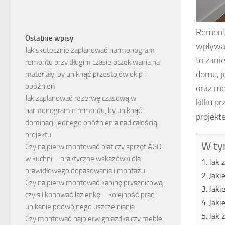
Remont 
Ostatnie wpisy
wpływa 
Jak skutecznie zaplanować harmonogram
to zani
remontu przy długim czasie oczekiwania na
domu, j
materiały, by uniknąć przestojów ekip i
opóźnień
oraz me
Jak zaplanować rezerwę czasową w
kilku 
harmonogramie remontu, by uniknąć
projekt
dominacji jednego opóźnienia nad całością
projektu
W ty
Czy najpierw montować blat czy sprzęt AGD
w kuchni – praktyczne wskazówki dla
Jak 
prawidłowego dopasowania i montażu
Jaki
Czy najpierw montować kabinę prysznicową
Jaki
czy silikonować łazienkę – kolejność prac i
Jaki
unikanie podwójnego uszczelniania
Jak 
Czy montować najpierw gniazdka czy meble