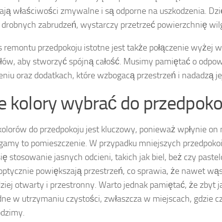
ają właściwości zmywalne i są odporne na uszkodzenia. Dzi
i drobnych zabrudzeń, wystarczy przetrzeć powierzchnię wi
 remontu przedpokoju istotne jest także połączenie wyżej
łów, aby stworzyć spójną całość. Musimy pamiętać o odpo
eniu oraz dodatkach, które wzbogacą przestrzeń i nadadzą je
ie kolory wybrać do przedpoko
olorów do przedpokoju jest kluczowy, ponieważ wpłynie on n
gamy to pomieszczenie. W przypadku mniejszych przedpokoi
się stosowanie jasnych odcieni, takich jak biel, beż czy paste
ptycznie powiększają przestrzeń, co sprawia, że nawet wąs
dziej otwarty i przestronny. Warto jednak pamiętać, że zbyt 
dne w utrzymaniu czystości, zwłaszcza w miejscach, gdzie c
odzimy.