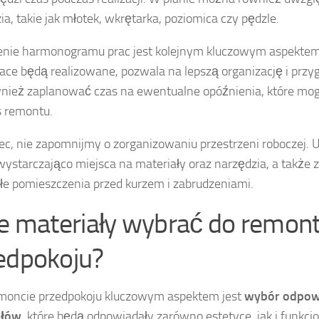
ia, takie jak młotek, wkrętarka, poziomica czy pędzle.
nie harmonogramu prac jest kolejnym kluczowym aspektem.
race będą realizowane, pozwala na lepszą organizację i prz
wnież zaplanować czas na ewentualne opóźnienia, które mo
 remontu.
ec, nie zapomnijmy o zorganizowaniu przestrzeni roboczej. 
starczająco miejsca na materiały oraz narzędzia, a także
łe pomieszczenia przed kurzem i zabrudzeniami.
ie materiały wybrać do remon
edpokoju?
moncie przedpokoju kluczowym aspektem jest
wybór odpow
ałów
, które będą odpowiadały zarówno estetyce, jak i funkcj