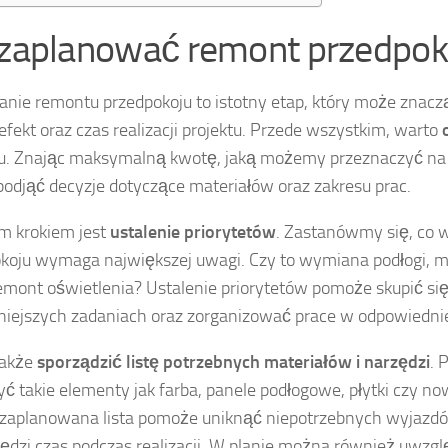
 zaplanować remont przedpok
nie remontu przedpokoju to istotny etap, który może znac
 efekt oraz czas realizacji projektu. Przede wszystkim, warto
. Znając maksymalną kwotę, jaką możemy przeznaczyć na p
podjąć decyzje dotyczące materiałów oraz zakresu prac.
m krokiem jest
ustalenie priorytetów
. Zastanówmy się, co
koju wymaga największej uwagi. Czy to wymiana podłogi, m
mont oświetlenia? Ustalenie priorytetów pomoże skupić si
iejszych zadaniach oraz zorganizować prace w odpowiedniej
także
sporządzić listę potrzebnych materiałów i narzędzi
. 
ć takie elementy jak farba, panele podłogowe, płytki czy no
zaplanowana lista pomoże uniknąć niepotrzebnych wyjazdów
ędzi czas podczas realizacji. W planie można również uwzg