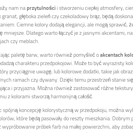
ależy nam na
przytulności
i stworzeniu ciepłej atmosfery, cie
ak granat, głęboka zieleń czy czekoladowy brąz, będą doskon
aniem. Ciemne kolory dodają elegancji, ale mogą sprawić, 
ę mniejsze. Dlatego warto łączyć je z jasnymi akcentami, na
jach czy meblach.
jąc paletę barw, warto również pomyśleć o
akcentach kol
odadzą charakteru przedpokojowi. Może to być wyrazisty kolo
który przyciągnie uwagę, lub kolorowe dodatki, takie jak obraz
lnych ramach czy dywany. Dzięki temu przestrzeń stanie się
ująca i przyjazna. Można również zastosować różne tekstury
niu z kolorami stworzą harmonijną całość.
 spójną koncepcję kolorystyczną w przedpokoju, można wybi
lorów, które będą pasowały do reszty mieszkania. Dobrym 
 wypróbowanie próbek farb na małej powierzchni, aby zobac