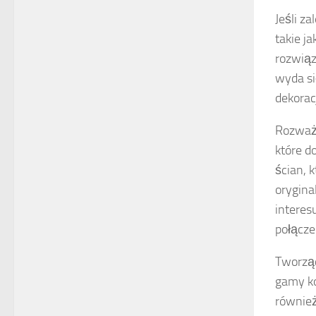
Jeśli z
takie j
rozwiąz
wyda si
dekorac
Rozważa
które d
ścian, 
orygina
interes
połącze
Tworząc
gamy ko
również