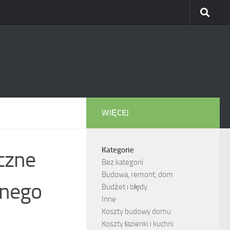
WIĘCEJ
Kategorie
czne
Bez kategorii
Budowa, remont, dom
mnego
Budżet i błędy
Inne
Koszty budowy domu
Koszty łazienki i kuchni