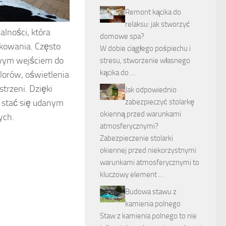
Remont kącika do
relaksu: jak stworzyć
alności, która
domowe spa?
kowania. Często
W dobie ciągłego pośpiechu i
owym wejściem do
stresu, stworzenie własnego
kącika do …
lorów, oświetlenia
trzeni. Dzięki
Jak odpowiednio
 stać się udanym
zabezpieczyć stolarkę
okienną przed warunkami
ych.
atmosferycznymi?
Zabezpieczenie stolarki
okiennej przed niekorzystnymi
warunkami atmosferycznymi to
kluczowy element …
Budowa stawu z
kamienia polnego
Staw z kamienia polnego to nie