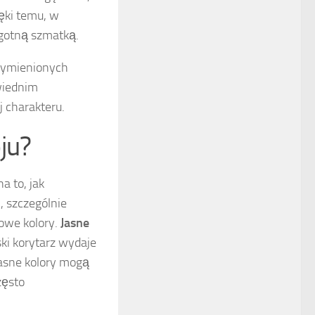
ęki temu, w
lgotną szmatką.
 wymienionych
wiednim
j charakteru.
ju?
a to, jak
, szczególnie
lowe kolory.
Jasne
ki korytarz wydaje
jasne kolory mogą
zęsto