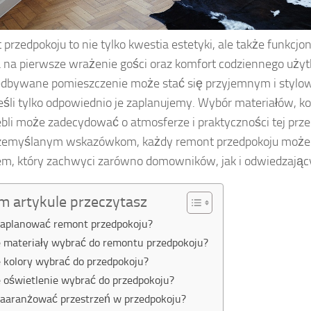
przedpokoju to nie tylko kwestia estetyki, ale także funkcjon
na pierwsze wrażenie gości oraz komfort codziennego użyt
edbywane pomieszczenie może stać się przyjemnym i styl
eśli tylko odpowiednio je zaplanujemy. Wybór materiałów, ko
bli może zadecydować o atmosferze i praktyczności tej przes
przemyślanym wskazówkom, każdy remont przedpokoju może
em, który zachwyci zarówno domowników, jak i odwiedzając
m artykule przeczytasz
zaplanować remont przedpokoju?
e materiały wybrać do remontu przedpokoju?
e kolory wybrać do przedpokoju?
e oświetlenie wybrać do przedpokoju?
zaaranżować przestrzeń w przedpokoju?