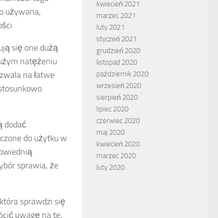
kwiecień 2021
sto używana,
marzec 2021
ści.
luty 2021
styczeń 2021
ują się one dużą
grudzień 2020
dużym natężeniu
listopad 2020
ozwala na łatwe
październik 2020
wrzesień 2020
t stosunkowo
sierpień 2020
lipiec 2020
czerwiec 2020
ą dodać
maj 2020
aczone do użytku w
kwiecień 2020
powiednią
marzec 2020
wybór sprawia, że
luty 2020
 która sprawdzi się
ócić uwagę na te,