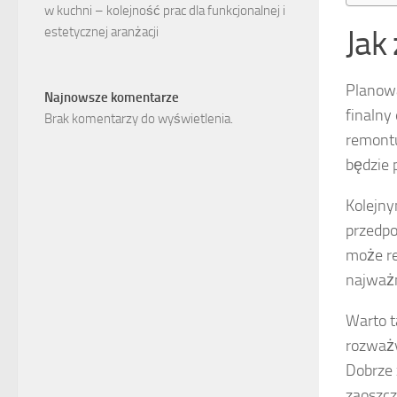
w kuchni – kolejność prac dla funkcjonalnej i
Jak
estetycznej aranżacji
Planowa
Najnowsze komentarze
finalny
Brak komentarzy do wyświetlenia.
remontu
będzie 
Kolejny
przedpo
może re
najważn
Warto 
rozważy
Dobrze 
zaoszcz