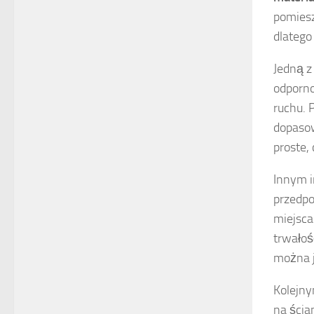
pomiesz
dlatego
Jedną z
odporno
ruchu. 
dopasow
proste, 
Innym 
przedpo
miejsca
trwałoś
można j
Kolejn
na ścia