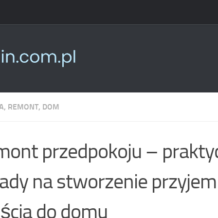
, REMONT, DOM
ont przedpokoju – prakty
ady na stworzenie przyje
ścia do domu