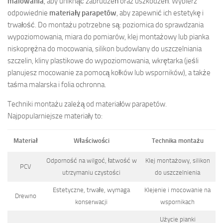
malowania
, aby uniknąć zabrudzeń oraz uszkodzeń. Wybierz
odpowiednie
materiały parapetów
, aby zapewnić ich estetykę i
trwałość. Do montażu potrzebne są: poziomica do sprawdzania
wypoziomowania, miara do pomiarów, klej montażowy lub pianka
niskoprężna do mocowania, silikon budowlany do uszczelniania
szczelin, kliny plastikowe do wypoziomowania, wkrętarka (jeśli
planujesz mocowanie za pomocą kołków lub wsporników), a także
taśma malarska i folia ochronna.
Techniki montażu zależą od materiałów parapetów.
Najpopularniejsze materiały to:
Materiał
Właściwości
Technika montażu
Odporność na wilgoć, łatwość w
Klej montażowy, silikon
PCV
utrzymaniu czystości
do uszczelnienia
Estetyczne, trwałe, wymaga
Klejenie i mocowanie na
Drewno
konserwacji
wspornikach
Użycie pianki