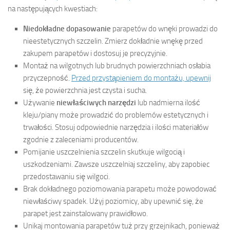
na następujących kwestiach:
Niedokładne dopasowanie
parapetów do wnęki prowadzi do
nieestetycznych szczelin. Zmierz dokładnie wnękę przed
zakupem parapetów i dostosuj je precyzyjnie.
Montaż na wilgotnych lub brudnych powierzchniach osłabia
przyczepność.
Przed przystąpieniem do montażu, upewnij
się, że powierzchnia jest czysta i sucha.
Używanie
niewłaściwych narzędzi
lub nadmierna ilość
kleju/piany może prowadzić do problemów estetycznych i
trwałości. Stosuj odpowiednie narzędzia i ilości materiałów
zgodnie z zaleceniami producentów.
Pomijanie uszczelnienia szczelin skutkuje wilgocią i
uszkodzeniami. Zawsze uszczelniaj szczeliny, aby zapobiec
przedostawaniu się wilgoci.
Brak dokładnego poziomowania parapetu może powodować
niewłaściwy spadek. Użyj poziomicy, aby upewnić się, że
parapet jest zainstalowany prawidłowo.
Unikaj montowania parapetów tuż przy grzejnikach, ponieważ