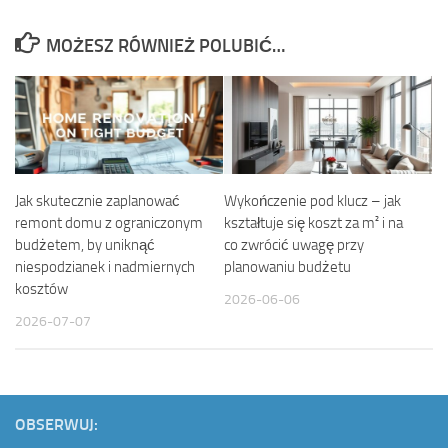
MOŻESZ RÓWNIEŻ POLUBIĆ…
Jak skutecznie zaplanować
Wykończenie pod klucz – jak
remont domu z ograniczonym
kształtuje się koszt za m² i na
budżetem, by uniknąć
co zwrócić uwagę przy
niespodzianek i nadmiernych
planowaniu budżetu
kosztów
2026-06-06
2026-07-07
OBSERWUJ: