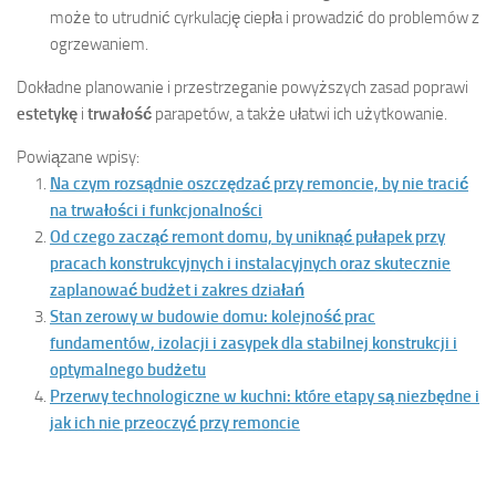
może to utrudnić cyrkulację ciepła i prowadzić do problemów z
ogrzewaniem.
Dokładne planowanie i przestrzeganie powyższych zasad poprawi
estetykę
i
trwałość
parapetów, a także ułatwi ich użytkowanie.
Powiązane wpisy:
Na czym rozsądnie oszczędzać przy remoncie, by nie tracić
na trwałości i funkcjonalności
Od czego zacząć remont domu, by uniknąć pułapek przy
pracach konstrukcyjnych i instalacyjnych oraz skutecznie
zaplanować budżet i zakres działań
Stan zerowy w budowie domu: kolejność prac
fundamentów, izolacji i zasypek dla stabilnej konstrukcji i
optymalnego budżetu
Przerwy technologiczne w kuchni: które etapy są niezbędne i
jak ich nie przeoczyć przy remoncie