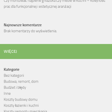
Czy montować najpierw gniazdka czy meble w kuchni – kolejność
prac dla funkcjonalnej i estetycznej aranżacji
Najnowsze komentarze
Brak komentarzy do wyświetlenia.
WIĘCEJ
Kategorie
Bez kategorii
Budowa, remont, dom
Budżet i błędy
Inne
Koszty budowy domu
Koszty łazienki i kuchni
Koszty remontu mieszkania