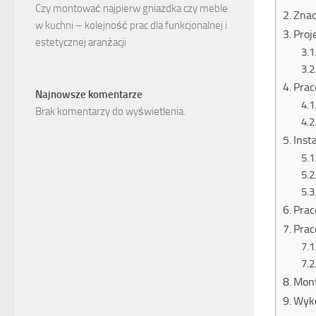
Czy montować najpierw gniazdka czy meble
Znac
w kuchni – kolejność prac dla funkcjonalnej i
Proj
estetycznej aranżacji
Prac
Najnowsze komentarze
Brak komentarzy do wyświetlenia.
Inst
Prac
Prac
Mont
Wyko