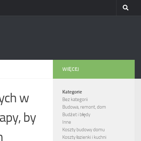
WIĘCEJ
Kategorie
ych w
Bez kategorii
Budowa, remont, dom
apy, by
Budżet i błędy
Inne
Koszty budowy domu
h
Koszty łazienki i kuchni