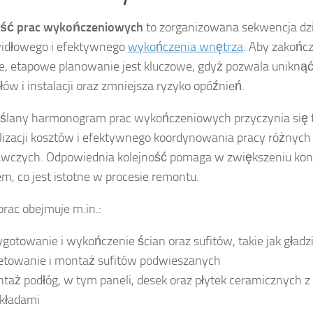
ość prac wykończeniowych
to zorganizowana sekwencja dz
widłowego i efektywnego
wykończenia wnętrza
. Aby zakońc
, etapowe planowanie jest kluczowe, gdyż pozwala uniknąć
łów i instalacji oraz zmniejsza ryzyko opóźnień.
ślany harmonogram prac wykończeniowych przyczynia się 
izacji kosztów i efektywnego koordynowania pracy różnych 
czych. Odpowiednia kolejność pomaga w zwiększeniu kont
m, co jest istotne w procesie remontu.
prac obejmuje m.in.:
ygotowanie i wykończenie ścian oraz sufitów, takie jak gładz
etowanie i montaż sufitów podwieszanych
taż podłóg, w tym paneli, desek oraz płytek ceramicznych 
kładami