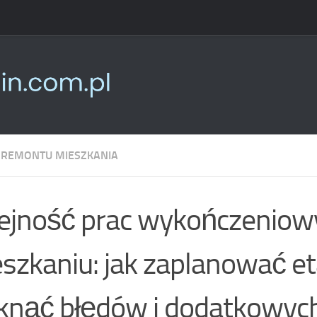
 REMONTU MIESZKANIA
ejność prac wykończeniow
szkaniu: jak zaplanować et
knąć błędów i dodatkowyc