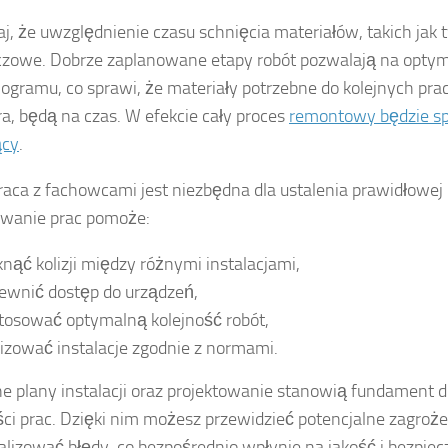
j, że uwzględnienie czasu schnięcia materiałów, takich jak ty
uczowe. Dobrze zaplanowane etapy robót pozwalają na optym
gramu, co sprawi, że materiały potrzebne do kolejnych prac,
a, będą na czas. W efekcie cały proces
remontowy będzie sp
ący
.
aca z fachowcami jest niezbędna dla ustalenia prawidłowej 
owanie prac pomoże:
knąć kolizji między różnymi instalacjami,
ewnić dostęp do urządzeń,
tosować optymalną kolejność robót,
lizować instalacje zgodnie z normami.
e plany instalacji oraz projektowanie stanowią fundament 
ści prac. Dzięki nim możesz przewidzieć potencjalne zagroże
lizować błędy, co bezpośrednio wpłynie na jakość i bezpie