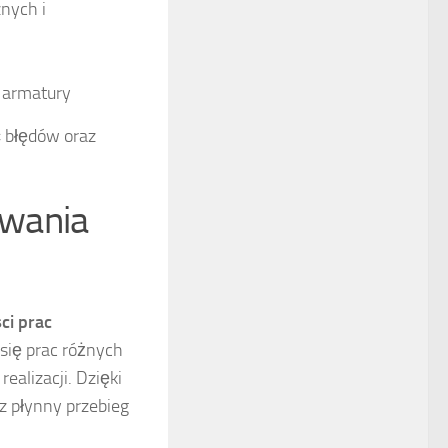
nych i
ż armatury
ć błędów oraz
owania
ci prac
się prac różnych
ealizacji. Dzięki
z płynny przebieg