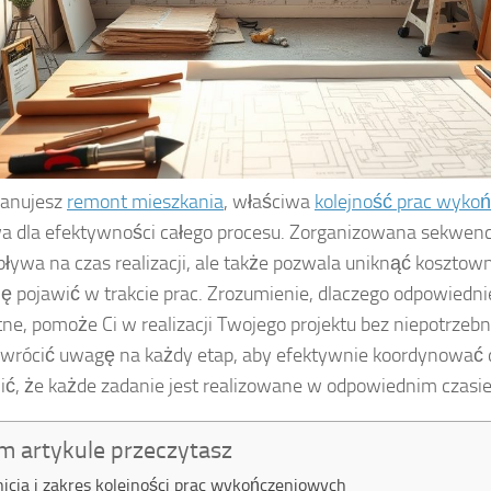
lanujesz
remont mieszkania
, właściwa
kolejność prac wyko
a dla efektywności całego procesu. Zorganizowana sekwencj
pływa na czas realizacji, ale także pozwala uniknąć kosztow
ę pojawić w trakcie prac. Zrozumienie, dlaczego odpowiedni
otne, pomoże Ci w realizacji Twojego projektu bez niepotrzebn
wrócić uwagę na każdy etap, aby efektywnie koordynować dz
ć, że każde zadanie jest realizowane w odpowiednim czasie 
m artykule przeczytasz
nicja i zakres kolejności prac wykończeniowych