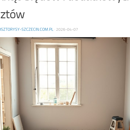
sztów
OSZTORYSY-SZCZECIN.COM.PL
·
2026-04-07