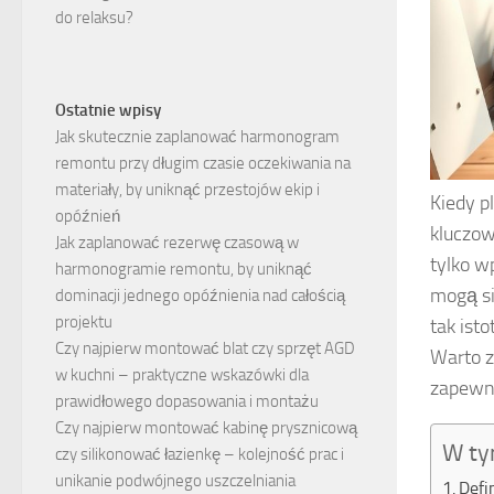
do relaksu?
Ostatnie wpisy
Jak skutecznie zaplanować harmonogram
remontu przy długim czasie oczekiwania na
materiały, by uniknąć przestojów ekip i
Kiedy p
opóźnień
kluczow
Jak zaplanować rezerwę czasową w
tylko w
harmonogramie remontu, by uniknąć
mogą si
dominacji jednego opóźnienia nad całością
projektu
tak ist
Czy najpierw montować blat czy sprzęt AGD
Warto z
w kuchni – praktyczne wskazówki dla
zapewni
prawidłowego dopasowania i montażu
Czy najpierw montować kabinę prysznicową
W ty
czy silikonować łazienkę – kolejność prac i
unikanie podwójnego uszczelniania
Defi