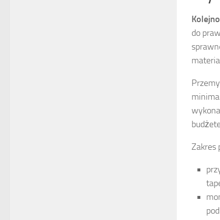
Kolejn
do pra
sprawne
materia
Przemy
minimal
wykonaw
budżete
Zakres 
prz
tap
mon
pod