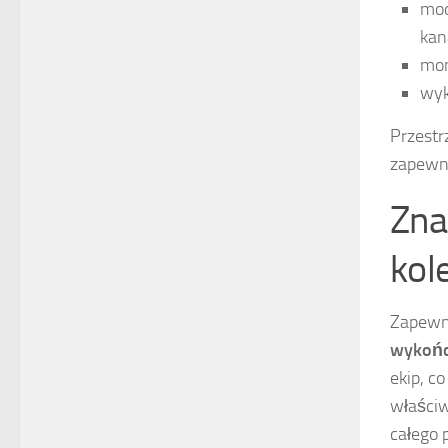
mod
kan
mon
wyk
Przestr
zapewni
Zna
kol
Zapewni
wykońc
ekip, c
właściw
całego 