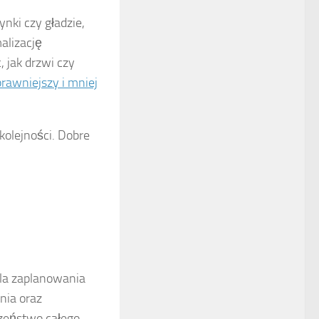
nki czy gładzie,
alizację
 jak drzwi czy
rawniejszy i mniej
kolejności. Dobre
dla zaplanowania
nia oraz
czeństwo całego