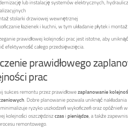
ernizację lub instalację systemów elektrycznych, hydraulicz
alizacyjnych
taż stolarki drzwiowej wewnętrznej
ończanie łazienek i kuchni, w tym układanie płytek i monta
zeganie prawidłowej kolejności prac jest istotne, aby unikną
ć efektywność całego przedsięwzięcia.
czenie prawidłowego zaplan
ejności prac
j sukces remontu przez prawidłowe
zaplanowanie kolejnoś
zeniowych
. Dobre planowanie pozwala uniknąć nakładania 
o minimalizuje ryzyko uszkodzeń wykończeń oraz opóźnień w r
ej kolejności oszczędzisz
czas
i
pieniądze
, a także zapewnis
procesu remontowego.