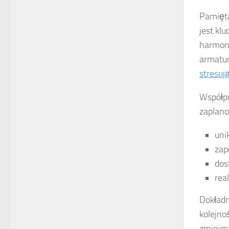
Pamięta
jest kl
harmono
armatur
stresuj
Współpr
zaplan
uni
zap
dos
rea
Dokładn
kolejno
zminima