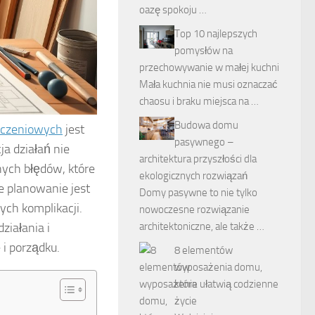
oazę spokoju …
Top 10 najlepszych
pomysłów na
przechowywanie w małej kuchni
Mała kuchnia nie musi oznaczać
chaosu i braku miejsca na …
Budowa domu
ńczeniowych
jest
pasywnego –
a działań nie
architektura przyszłości dla
nych błędów, które
ekologicznych rozwiązań
e planowanie jest
Domy pasywne to nie tylko
ych komplikacji.
nowoczesne rozwiązanie
iałania i
architektoniczne, ale także …
i porządku.
8 elementów
wyposażenia domu,
które ułatwią codzienne
życie