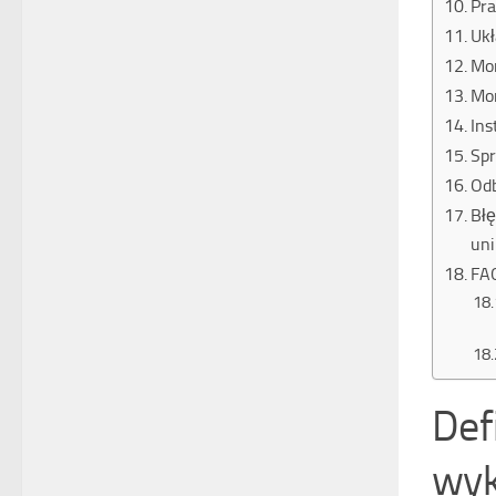
Pra
Ukł
Mon
Mon
Ins
Spr
Odb
Błę
uni
FAQ
Defi
wyk