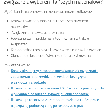
związane z wyborem tańszych materiałów?
Wybór tanich materiałów o niskiej jakości może skutkować:
Krótszą trwałością konstrukcji i szybszym zużyciem
materiałów.
Zwiększeniem ryzyka usterek i awarii.
Poważniejszymi problemami technicznymi w trakcie
eksploatacji.
Koniecznością częstszych i kosztownych napraw lub wymian.
Obniżeniem bezpieczeństwa i komfortu użytkowania.
Powiązane wpisy:
Koszty ukryte przy remoncie mieszkania: jak rozpoznać i
zaplanować nieprzewidziane wydatki bez ryzyka
przekroczenia budżetu
Ile kosztuje remont mieszkania 40 m² – zakres prac, czynniki
wpływające na budżet i typowe pułapki finansowe
Ile kosztuje robocizna za remont mieszkania i które prace
najczęściej podnoszą cenę po rozpoczęciu prac