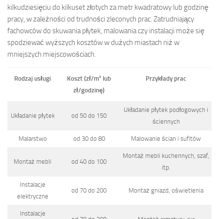
kilkudziesięciu do kilkuset złotych za metr kwadratowy lub godzinę
pracy, w zależności od trudności zleconych prac. Zatrudniający
fachowców do skuwania płytek, malowania czy instalacji może się
spodziewać wyższych kosztów w dużych miastach niż w
mniejszych miejscowościach.
Rodzaj usługi
Koszt (zł/m² lub
Przykłady prac
zł/godzinę)
Układanie płytek podłogowych i
Układanie płytek
od 50 do 150
ściennych
Malarstwo
od 30 do 80
Malowanie ścian i sufitów
Montaż mebli kuchennych, szaf,
Montaż mebli
od 40 do 100
itp.
Instalacje
od 70 do 200
Montaż gniazd, oświetlenia
elektryczne
Instalacje