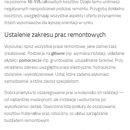
na poziomie
10-15%
całkowitych kosztów. Dzięki temu unikniesz
negatywnych niespodzianek podczas remontu. Przygotuj dokładny
kosztorys, uwzględniając wszystkie aspekty i oferty przynajmniej
trzech wykonawców dla lepszej orientacji w rynku.
Ustalenie zakresu prac remontowych
Wyszukaj i spisz wszystkie prace remontowe, jakie zamierzasz
zrealizować. Podziel je na
główne
(np. wymiana instalacji, układanie
płytek) i
pomocnicze
(np. gruntowanie, uzupełnianie tynków). Przy
określaniu zakresu uwzględnij prace elektryczne, hydrauliczne,
stolarskie i wykończeniowe. Ustal, które zadania wykonasz
samodzielnie, a które zlecisz specjalistom.
Dobra praktyka to uszeregowanie prac w kolejności ich realizacji —
od najbardziej inwazyjnych, jak instalacje i wyburzenia, po
wykończenia i detale. Stworzona lista posłuży do oszacowania
kosztów materiałów oraz robocizny, co ułatwi zarządzanie
budżetem remontowym.