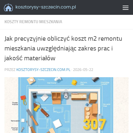
Skip to content
KOSZTY REMONTU MIESZKANIA
Jak precyzyjnie obliczyć koszt m2 remontu
mieszkania uwzględniając zakres prac i
jakość materiałów
PRZEZ
KOSZTORYSY-SZCZECIN.COM.PL
·
2026-05-22