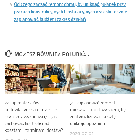
Od czego zacząć remont domu, by uniknąć pułapek przy
pracach konstrukcyjnych i instalacyjnych oraz skutecznie
zaplanować budżet i zakres działań
MOŻESZ RÓWNIEŻ POLUBIĆ…
Zakup materiałów
Jak zaplanować remont
budowlanych samodzielnie
mieszkania pod wynajem, by
czy przez wykonawcę – jak
zoptymalizować koszty i
zachować kontrolę nad
uniknąć opóźnień
kosztami i terminami dostaw?
2026-07-05