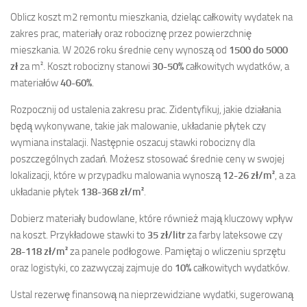
Oblicz koszt m2 remontu mieszkania, dzieląc całkowity wydatek na
zakres prac, materiały oraz robociznę przez powierzchnię
mieszkania. W 2026 roku średnie ceny wynoszą od
1500 do 5000
zł
za m². Koszt robocizny stanowi
30-50%
całkowitych wydatków, a
materiałów
40-60%
.
Rozpocznij od ustalenia zakresu prac. Zidentyfikuj, jakie działania
będą wykonywane, takie jak malowanie, układanie płytek czy
wymiana instalacji. Następnie oszacuj stawki robocizny dla
poszczególnych zadań. Możesz stosować średnie ceny w swojej
lokalizacji, które w przypadku malowania wynoszą
12-26 zł/m²
, a za
układanie płytek
138-368 zł/m²
.
Dobierz materiały budowlane, które również mają kluczowy wpływ
na koszt. Przykładowe stawki to
35 zł/litr
za farby lateksowe czy
28-118 zł/m²
za panele podłogowe. Pamiętaj o wliczeniu sprzętu
oraz logistyki, co zazwyczaj zajmuje do
10%
całkowitych wydatków.
Ustal rezerwę finansową na nieprzewidziane wydatki, sugerowaną