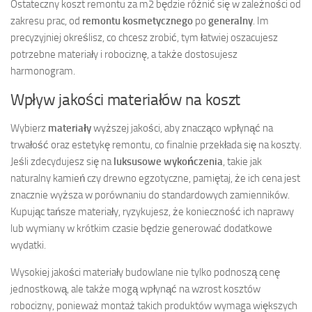
Ostateczny koszt remontu za m2 będzie różnić się w zależności od
zakresu prac, od
remontu kosmetycznego
po
generalny
. Im
precyzyjniej określisz, co chcesz zrobić, tym łatwiej oszacujesz
potrzebne materiały i robociznę, a także dostosujesz
harmonogram.
Wpływ jakości materiałów na koszt
Wybierz
materiały
wyższej jakości, aby znacząco wpłynąć na
trwałość oraz estetykę remontu, co finalnie przekłada się na koszty.
Jeśli zdecydujesz się na
luksusowe wykończenia
, takie jak
naturalny kamień czy drewno egzotyczne, pamiętaj, że ich cena jest
znacznie wyższa w porównaniu do standardowych zamienników.
Kupując tańsze materiały, ryzykujesz, że konieczność ich naprawy
lub wymiany w krótkim czasie będzie generować dodatkowe
wydatki.
Wysokiej jakości materiały budowlane nie tylko podnoszą cenę
jednostkową, ale także mogą wpłynąć na wzrost kosztów
robocizny, ponieważ montaż takich produktów wymaga większych