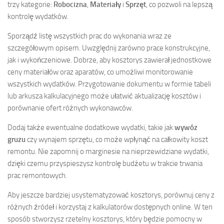
trzy kategorie:
Robocizna
,
Materiały
i
Sprzęt
, co pozwoli na lepszą
kontrolę wydatków.
Sporządź listę wszystkich prac do wykonania wraz ze
szczegółowym opisem. Uwzględnij zarówno prace konstrukcyjne,
jak i wykończeniowe. Dobrze, aby kosztorys zawierał jednostkowe
ceny materiałów oraz aparatów, co umożliwi monitorowanie
wszystkich wydatków. Przygotowanie dokumentu w formie tabeli
lub arkusza kalkulacyjnego może ułatwić aktualizację kosztów i
porównanie ofert różnych wykonawców.
Dodaj także ewentualne dodatkowe wydatki, takie jak
wywóz
gruzu
czy wynajem sprzętu, co może wpłynąć na całkowity koszt
remontu. Nie zapomnij o marginesie na nieprzewidziane wydatki,
dzięki czemu przyspieszysz kontrolę budżetu w trakcie trwania
prac remontowych.
Aby jeszcze bardziej usystematyzować kosztorys, porównuj ceny z
różnych źródeł i korzystaj z kalkulatorów dostępnych online. W ten
sposób stworzysz rzetelny kosztorys, który będzie pomocny w