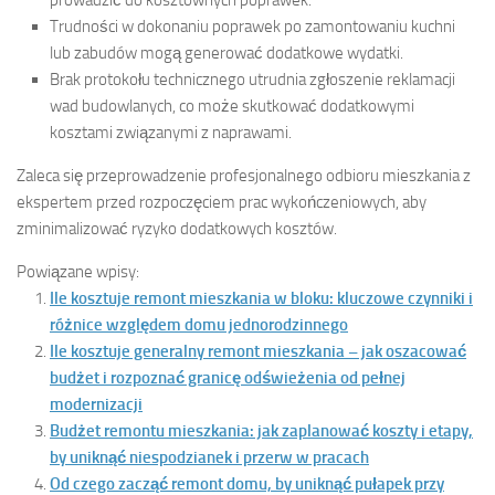
Trudności w dokonaniu poprawek po zamontowaniu kuchni
lub zabudów mogą generować dodatkowe wydatki.
Brak protokołu technicznego utrudnia zgłoszenie reklamacji
wad budowlanych, co może skutkować dodatkowymi
kosztami związanymi z naprawami.
Zaleca się przeprowadzenie profesjonalnego odbioru mieszkania z
ekspertem przed rozpoczęciem prac wykończeniowych, aby
zminimalizować ryzyko dodatkowych kosztów.
Powiązane wpisy:
Ile kosztuje remont mieszkania w bloku: kluczowe czynniki i
różnice względem domu jednorodzinnego
Ile kosztuje generalny remont mieszkania – jak oszacować
budżet i rozpoznać granicę odświeżenia od pełnej
modernizacji
Budżet remontu mieszkania: jak zaplanować koszty i etapy,
by uniknąć niespodzianek i przerw w pracach
Od czego zacząć remont domu, by uniknąć pułapek przy