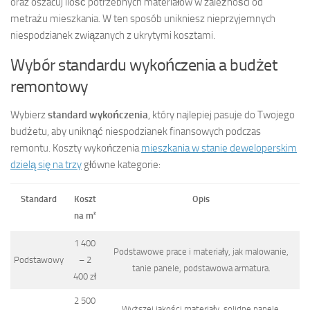
oraz oszacuj ilość potrzebnych materiałów w zależności od
metrażu mieszkania. W ten sposób unikniesz nieprzyjemnych
niespodzianek związanych z ukrytymi kosztami.
Wybór standardu wykończenia a budżet
remontowy
Wybierz
standard wykończenia
, który najlepiej pasuje do Twojego
budżetu, aby uniknąć niespodzianek finansowych podczas
remontu. Koszty wykończenia
mieszkania w stanie deweloperskim
dzielą się na trzy
główne kategorie:
Standard
Koszt
Opis
na m²
1 400
Podstawowe prace i materiały, jak malowanie,
Podstawowy
– 2
tanie panele, podstawowa armatura.
400 zł
2 500
Wyższej jakości materiały, solidne panele,