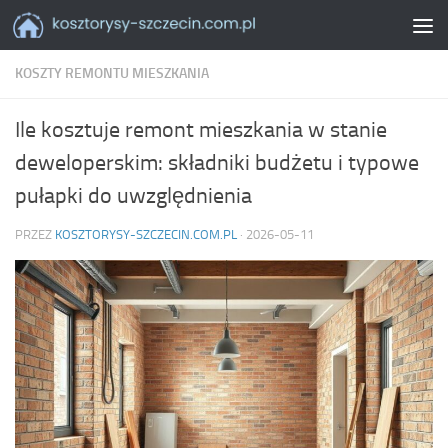
Skip to content
KOSZTY REMONTU MIESZKANIA
Ile kosztuje remont mieszkania w stanie
deweloperskim: składniki budżetu i typowe
pułapki do uwzględnienia
PRZEZ
KOSZTORYSY-SZCZECIN.COM.PL
·
2026-05-11