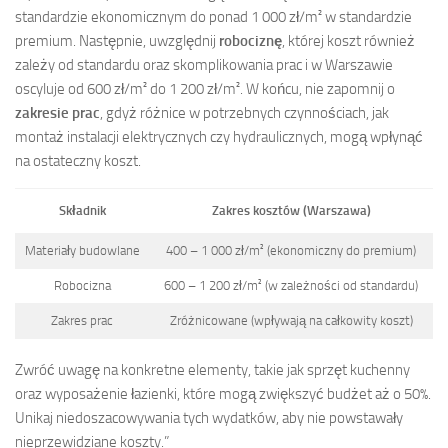
standardzie ekonomicznym do ponad 1 000 zł/m² w standardzie
premium. Następnie, uwzględnij
robociznę
, której koszt również
zależy od standardu oraz skomplikowania prac i w Warszawie
oscyluje od 600 zł/m² do 1 200 zł/m². W końcu, nie zapomnij o
zakresie prac
, gdyż różnice w potrzebnych czynnościach, jak
montaż instalacji elektrycznych czy hydraulicznych, mogą wpłynąć
na ostateczny koszt.
Składnik
Zakres kosztów (Warszawa)
Materiały budowlane
400 – 1 000 zł/m² (ekonomiczny do premium)
Robocizna
600 – 1 200 zł/m² (w zależności od standardu)
Zakres prac
Zróżnicowane (wpływają na całkowity koszt)
Zwróć uwagę na konkretne elementy, takie jak sprzęt kuchenny
oraz wyposażenie łazienki, które mogą zwiększyć budżet aż o 50%.
Unikaj niedoszacowywania tych wydatków, aby nie powstawały
nieprzewidziane koszty.”