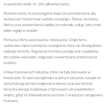
w wysokości około 10–20% całkowitej kwoty.
Rozdziel koszty na poszczególne etapy lub pomieszczenia, aby
skuteczniej monitorować wydatki na bieżąco. Zbieraj i archiwizuj
faktury oraz potwierdzenia zapłaty za materiały i usługi, żeby mieć
pełen wgląd w wydatki.
Porównuj oferty wykonawców i dostawców. Dzięki temu
wybierzesz najkorzystniejsze rozwiązania, które nie obniżą jakości
realizacji remontu. Regularnie monitoruj postęp prac i wydatków,
aby szybko wykrywać i reagować na ewentualne przekroczenia
budżetu.
Unikaj impulsywnych zakupów, które nie były planowane w
kosztorysie. W razie oszczędności w jednym obszarze, rozważ ich
redystrybucję zamiast zwiększania zakresu prac bez kontroli.
Konsultuj decyzje budżetowe z fachowcami lub projektantem
wnętrz, gdyż ich doświadczenie pomoże Ci w lepszym zarządzaniu
finansami.